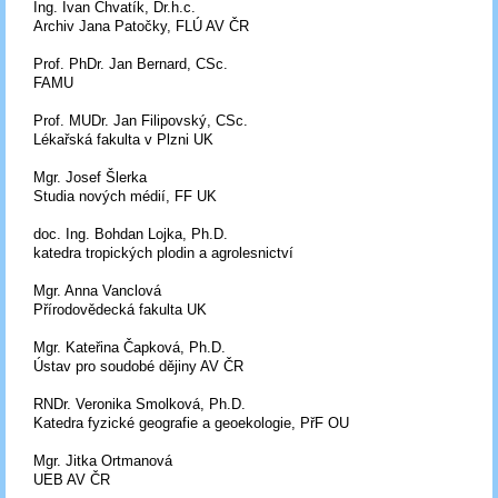
Ing. Ivan Chvatík, Dr.h.c.
Archiv Jana Patočky, FLÚ AV ČR
Prof. PhDr. Jan Bernard, CSc.
FAMU
Prof. MUDr. Jan Filipovský, CSc.
Lékařská fakulta v Plzni UK
Mgr. Josef Šlerka
Studia nových médií, FF UK
doc. Ing. Bohdan Lojka, Ph.D.
katedra tropických plodin a agrolesnictví
Mgr. Anna Vanclová
Přírodovědecká fakulta UK
Mgr. Kateřina Čapková, Ph.D.
Ústav pro soudobé dějiny AV ČR
RNDr. Veronika Smolková, Ph.D.
Katedra fyzické geografie a geoekologie, PřF OU
Mgr. Jitka Ortmanová
UEB AV ČR