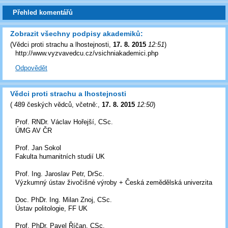
Přehled komentářů
Zobrazit všechny podpisy akademiků:
(
Vědci proti strachu a lhostejnosti
,
17. 8. 2015
12:51
)
http://www.vyzvavedcu.cz/vsichniakademici.php
Odpovědět
Vědci proti strachu a lhostejnosti
(
489 českých vědců, včetně:
,
17. 8. 2015
12:50
)
Prof. RNDr. Václav Hořejší, CSc.
ÚMG AV ČR
Prof. Jan Sokol
Fakulta humanitních studií UK
Prof. Ing. Jaroslav Petr, DrSc.
Výzkumný ústav živočišné výroby + Česká zemědělská univerzita
Doc. PhDr. Ing. Milan Znoj, CSc.
Ústav politologie, FF UK
Prof. PhDr. Pavel Říčan, CSc.