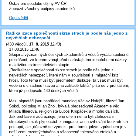
Ústav pro soudobé dějiny AV ČR
Zobrazit všechny podpisy akademiků
Odpovědět
Radikalizace společnosti skrze strach je podle nás jedno z
největších nebezpečí
(
430 vědců!
,
17. 8. 2015
12:43
)
17.08.2015 11:46
Skupina významných českých akademiků a vědců vydala společné
prohlášení, ve kterém varují před narůstajícími xenofobními názory
a aktivitou extremistických skupin.
„Radikalizace společnosti skrze strach je podle nás jedno z
největších nebezpečí, které nám v souvislosti s imigrační krizí
hrozí. Toto téma musí být předmětem diskuze, ta však musí být
vedena s chladnou hlavou a na základě faktů,“ píše se v prohlášení,
které již podepsalo 430 českých vědců.
Mezi signatáři jsou například imunolog Václav Hořejší, filozof Jan
Sokol, politolog Milan Znoj, bývalá předsedkyně Akademie věd
Milada Illnerová, religionista Luboš Kropáček a mnoho dalších.
Jak prohlášení zdůrazňuje, jeho cílem nemá být zlehčování
skutečných rizik plynoucích z imigrace, ani navrhování konkrétních
postupů, ale „důrazně se vymezit proti tomu, jakým způsobem je v
naší zemi rozdmýchávána a všeobecně tolerována etnická a