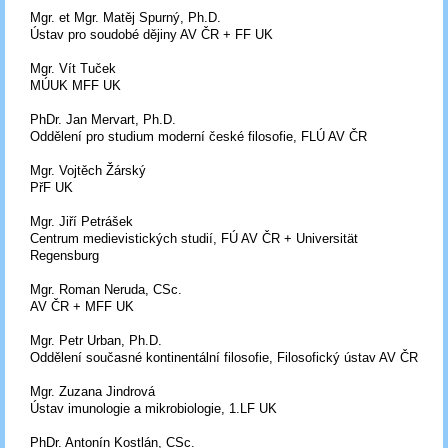
Mgr. et Mgr. Matěj Spurný, Ph.D.
Ústav pro soudobé dějiny AV ČR + FF UK
Mgr. Vít Tuček
MÚUK MFF UK
PhDr. Jan Mervart, Ph.D.
Oddělení pro studium moderní české filosofie, FLÚ AV ČR
Mgr. Vojtěch Žárský
PřF UK
Mgr. Jiří Petrášek
Centrum medievistických studií, FÚ AV ČR + Universität
Regensburg
Mgr. Roman Neruda, CSc.
AV ČR + MFF UK
Mgr. Petr Urban, Ph.D.
Oddělení současné kontinentální filosofie, Filosofický ústav AV ČR
Mgr. Zuzana Jindrová
Ústav imunologie a mikrobiologie, 1.LF UK
PhDr. Antonín Kostlán, CSc.