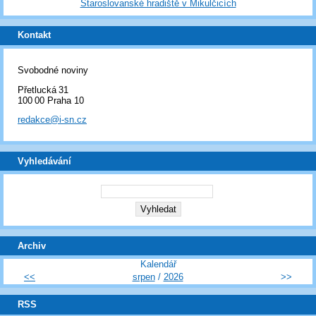
Staroslovanské hradiště v Mikulčicích
Kontakt
Svobodné noviny
Přetlucká 31
100 00 Praha 10
redakce@i-sn.cz
Vyhledávání
Archiv
Kalendář
<<
srpen
/
2026
>>
RSS