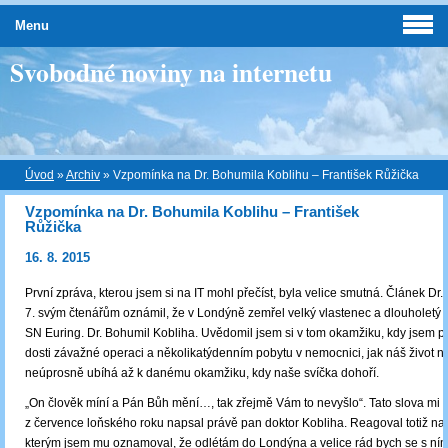
Menu
Svobodné noviny na internetu
Úvod
»
Archiv
»
Vzpomínka na Dr. Bohumila Koblihu – František Růžička
Vzpomínka na Dr. Bohumila Koblihu – František
Růžička
16. 8. 2015
První zpráva, kterou jsem si na IT mohl přečíst, byla velice smutná. Článek Dr. 
7. svým čtenářům oznámil, že v Londýně zemřel velký vlastenec a dlouholetý
SN Euring. Dr. Bohumil Kobliha. Uvědomil jsem si v tom okamžiku, kdy jsem p
dosti závažné operaci a několikatýdenním pobytu v nemocnici, jak náš život n
neúprosně ubíhá až k danému okamžiku, kdy naše svíčka dohoří.
„On člověk míní a Pán Bůh mění…, tak zřejmě Vám to nevyšlo“. Tato slova mi 
z července loňského roku napsal právě pan doktor Kobliha. Reagoval totiž na
kterým jsem mu oznamoval, že odlétám do Londýna a velice rád bych se s ním 