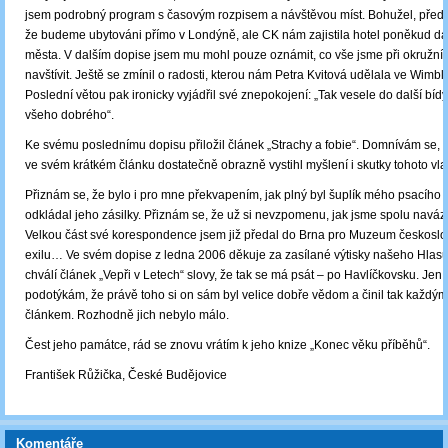
jsem podrobný program s časovým rozpisem a návštěvou míst. Bohužel, předp
že budeme ubytováni přímo v Londýně, ale CK nám zajistila hotel poněkud dá
města. V dalším dopise jsem mu mohl pouze oznámit, co vše jsme při okružní 
navštívit. Ještě se zmínil o radosti, kterou nám Petra Kvitová udělala ve Wimb
Poslední větou pak ironicky vyjádřil své znepokojení: „Tak vesele do další bíd
všeho dobrého“.
Ke svému poslednímu dopisu přiložil článek „Strachy a fobie“. Domnívám se, ž
ve svém krátkém článku dostatečně obrazně vystihl myšlení i skutky tohoto vla
Přiznám se, že bylo i pro mne překvapením, jak plný byl šuplík mého psacího 
odkládal jeho zásilky. Přiznám se, že už si nevzpomenu, jak jsme spolu naváza
Velkou část své korespondence jsem již předal do Brna pro Muzeum českosl
exilu… Ve svém dopise z ledna 2006 děkuje za zasílané výtisky našeho Hlas
chválí článek „Vepři v Letech“ slovy, že tak se má psát – po Havlíčkovsku. Jen 
podotýkám, že právě toho si on sám byl velice dobře vědom a činil tak každý
článkem. Rozhodně jich nebylo málo.
Čest jeho památce, rád se znovu vrátím k jeho knize „Konec věku příběhů“.
František Růžička, České Budějovice
Komentáře