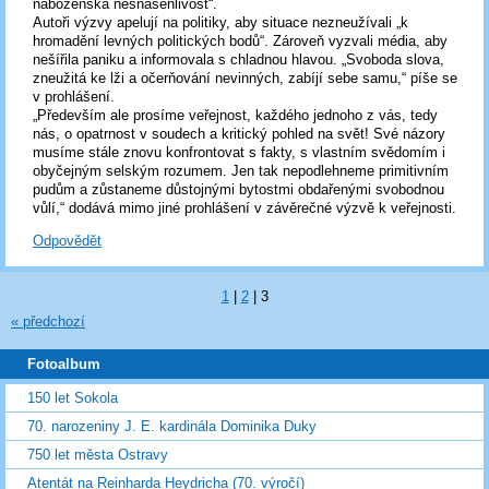
náboženská nesnášenlivost“.
Autoři výzvy apelují na politiky, aby situace nezneužívali „k
hromadění levných politických bodů“. Zároveň vyzvali média, aby
nešířila paniku a informovala s chladnou hlavou. „Svoboda slova,
zneužitá ke lži a očerňování nevinných, zabíjí sebe samu,“ píše se
v prohlášení.
„Především ale prosíme veřejnost, každého jednoho z vás, tedy
nás, o opatrnost v soudech a kritický pohled na svět! Své názory
musíme stále znovu konfrontovat s fakty, s vlastním svědomím i
obyčejným selským rozumem. Jen tak nepodlehneme primitivním
pudům a zůstaneme důstojnými bytostmi obdařenými svobodnou
vůlí,“ dodává mimo jiné prohlášení v závěrečné výzvě k veřejnosti.
Odpovědět
1
|
2
|
3
« předchozí
Fotoalbum
150 let Sokola
70. narozeniny J. E. kardinála Dominika Duky
750 let města Ostravy
Atentát na Reinharda Heydricha (70. výročí)