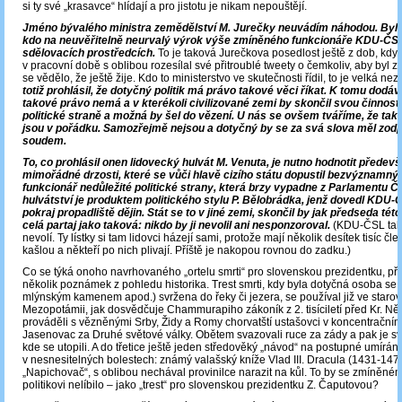
si ty své „krasavce“ hlídají a pro jistotu je nikam nepouštějí.
Jméno bývalého ministra zemědělství M. Jurečky neuvádím náhodou. Byl t
kdo na neuvěřitelně neurvalý výrok výše zmíněného funkcionáře KDU-ČSL
sdělovacích prostředcích.
To je taková Jurečkova posedlost ještě z dob, kdy „
v pracovní době s oblibou rozesílal své přitroublé tweety o čemkoliv, aby byl 
se vědělo, že ještě žije. Kdo to ministerstvo ve skutečnosti řídil, to je velká n
totiž prohlásil, že dotyčný politik má právo takové věci říkat. K tomu dod
takové právo nemá a v kterékoli civilizované zemi by skončil svou činnost
politické straně a možná by šel do vězení. U nás se ovšem tváříme, že ta
jsou v pořádku. Samozřejmě nejsou a dotyčný by se za svá slova měl zodp
soudem.
To, co prohlásil onen lidovecký hulvát M. Venuta, je nutno hodnotit předev
mimořádné drzosti, které se vůči hlavě cizího státu dopustil bezvýznamný 
funkcionář nedůležité politické strany, která brzy vypadne z Parlamentu Č
hulvátství je produktem politického stylu P. Bělobrádka, jenž dovedl KDU-
pokraj propadliště dějin. Stát se to v jiné zemi, skončil by jak předseda této 
celá partaj jako taková: nikdo by ji nevolil ani nesponzoroval.
(KDU-ČSL taky
nevolí. Ty lístky si tam lidovci házejí sami, protože mají několik desítek tisíc čle
kašlou a někteří po nich plivají. Příště je nakopou rovnou do zadku.)
Co se týká onoho navrhovaného „ortelu smrti“ pro slovenskou prezidentku, př
několik poznámek z pohledu historika. Trest smrti, kdy byla dotyčná osoba se
mlýnským kamenem apod.) svržena do řeky či jezera, se používal již ve staro
Mezopotámii, jak dosvědčuje Chammurapiho zákoník z 2. tisíciletí před Kr. 
prováděli s vězněnými Srby, Židy a Romy chorvatští ustašovci v koncentrační
Jasenovac za Druhé světové války. Obětem svazovali ruce za zády a pak je svr
kde se utopili. A do třetice ještě jeden středověký „návod“ na postupné umírání
v nesnesitelných bolestech: známý valašský kníže Vlad III. Dracula (1431-147
„Napichovač“, s oblibou nechával provinilce narazit na kůl. To by se zmíněn
politikovi nelíbilo ‒ jako „trest“ pro slovenskou prezidentku Z. Čaputovou?