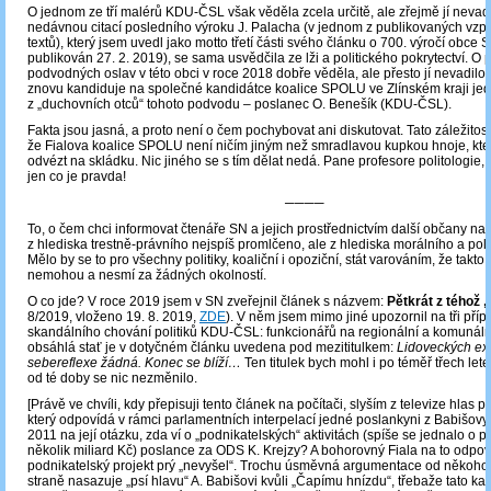
O jednom ze tří malérů KDU-ČSL však věděla zcela určitě, ale zřejmě jí nevad
nedávnou citací posledního výroku J. Palacha (v jednom z publikovaných vz
textů), který jsem uvedl jako motto třetí části svého článku o 700. výročí obce St
publikován 27. 2. 2019), se sama usvědčila ze lži a politického pokrytectví. O 
podvodných oslav v této obci v roce 2018 dobře věděla, ale přesto jí nevadilo
znovu kandiduje na společné kandidátce koalice SPOLU ve Zlínském kraji je
z „duchovních otců“ tohoto podvodu – poslanec O. Benešík (KDU-ČSL).
Fakta jsou jasná, a proto není o čem pochybovat ani diskutovat. Tato záležitost
že Fialova koalice SPOLU není ničím jiným než smradlavou kupkou hnoje, kter
odvézt na skládku. Nic jiného se s tím dělat nedá. Pane profesore politologie, 
jen co je pravda!
────
To, o čem chci informovat čtenáře SN a jejich prostřednictvím další občany naší 
z hlediska trestně-právního nejspíš promlčeno, ale z hlediska morálního a polit
Mělo by se to pro všechny politiky, koaliční i opoziční, stát varováním, že takto
nemohou a nesmí za žádných okolností.
O co jde? V roce 2019 jsem v SN zveřejnil článek s názvem:
Pětkrát z téhož
8/2019, vloženo 19. 8. 2019,
ZDE
). V něm jsem mimo jiné upozornil na tři příp
skandálního chování politiků KDU-ČSL: funkcionářů na regionální a komunální
obsáhlá stať je v dotyčném článku uvedena pod mezititulkem:
Lidoveckých ex
sebereflexe žádná. Konec se blíží…
Ten titulek bych mohl i po téměř třech let
od té doby se nic nezměnilo.
[Právě ve chvíli, kdy přepisuji tento článek na počítači, slyším z televize hlas pr
který odpovídá v rámci parlamentních interpelací jedné poslankyni z Babišov
2011 na její otázku, zda ví o „podnikatelských“ aktivitách (spíše se jednalo o 
několik miliard Kč) poslance za ODS K. Krejzy? A bohorovný Fiala na to odpov
podnikatelský projekt prý „nevyšel“. Trochu úsměvná argumentace od někoho
straně nasazuje „psí hlavu“ A. Babišovi kvůli „Čapímu hnízdu“, třebaže tato kau