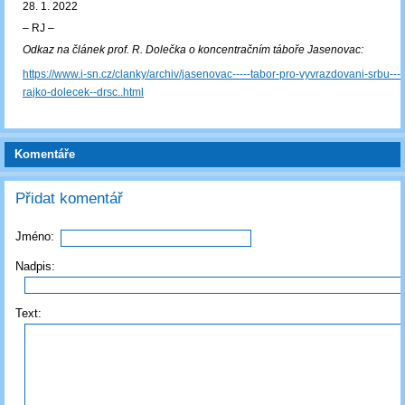
28. 1. 2022
‒ RJ ‒
Odkaz na článek prof. R. Dolečka o koncentračním táboře Jasenovac:
https://www.i-sn.cz/clanky/archiv/jasenovac-----tabor-pro-vyvrazdovani-srbu------
rajko-dolecek--drsc..html
Komentáře
Přidat komentář
Jméno:
Nadpis:
Text: