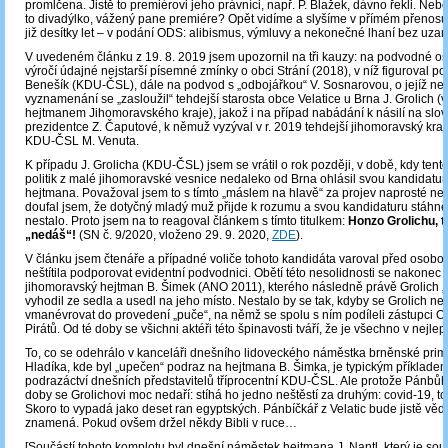
promlčena. Jistě to premiérovi jeho právníci, např. P. Blažek, dávno řekli. Ne
to divadýlko, vážený pane premiére? Opět vidíme a slyšíme v přímém přenosu
již desítky let – v podání ODS: alibismus, výmluvy a nekonečné lhaní bez uzard
V uvedeném článku z 19. 8. 2019 jsem upozornil na tři kauzy: na podvodné os
výročí údajné nejstarší písemné zmínky o obci Strání (2018), v níž figuroval p
Benešík (KDU-ČSL), dále na podvod s „odbojářkou“ V. Sosnarovou, o jejíž n
vyznamenání se „zasloužil“ tehdejší starosta obce Velatice u Brna J. Grolich (v 
hejtmanem Jihomoravského kraje), jakož i na případ nabádání k násilí na slo
prezidentce Z. Čaputové, k němuž vyzýval v r. 2019 tehdejší jihomoravský kraj
KDU-ČSL M. Venuta.
K případu J. Grolicha (KDU-ČSL) jsem se vrátil o rok později, v době, kdy ten
politik z malé jihomoravské vesnice nedaleko od Brna ohlásil svou kandidatur
hejtmana. Považoval jsem to s tímto „máslem na hlavě“ za projev naprosté ne
doufal jsem, že dotyčný mladý muž přijde k rozumu a svou kandidaturu stáhne
nestalo. Proto jsem na to reagoval článkem s tímto titulkem:
Honzo Grolichu, t
„nedáš“!
(SN č. 9/2020, vloženo 29. 9. 2020,
ZDE
).
V článku jsem čtenáře a případné voliče tohoto kandidáta varoval před osobou
neštítila podporovat evidentní podvodnici. Obětí této nesolidnosti se nakonec st
jihomoravský hejtman B. Šimek (ANO 2011), kterého následně právě Grolich „p
vyhodil ze sedla a usedl na jeho místo. Nestalo by se tak, kdyby se Grolich n
vmanévrovat do provedení „puče“, na němž se spolu s ním podíleli zástupci 
Pirátů. Od té doby se všichni aktéři této špinavosti tváří, že je všechno v nejl
To, co se odehrálo v kanceláři dnešního lidoveckého náměstka brněnské primá
Hladíka, kde byl „upečen“ podraz na hejtmana B. Šimka, je typickým příkladem 
podrazáctví dnešních představitelů tříprocentní KDU-ČSL. Ale protože Pánbůh t
doby se Grolichovi moc nedaří: stíhá ho jedno neštěstí za druhým: covid-19, to
Skoro to vypadá jako deset ran egyptských. Pánbíčkář z Velatic bude jistě vědě
znamená. Pokud ovšem držel někdy Bibli v ruce…
[Součástí tohoto komplotu byl dnešní náměstek hejtmana J. Nantl, který je so