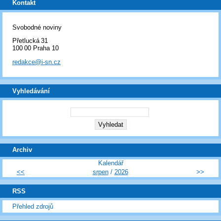
Kontakt
Svobodné noviny
Přetlucká 31
100 00 Praha 10
redakce@i-sn.cz
Vyhledávání
Archiv
Kalendář
<<
srpen
/
2026
>>
RSS
Přehled zdrojů