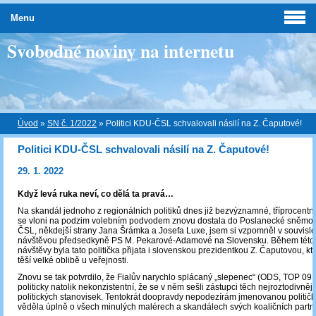
Menu
Svobodné noviny na internetu
Úvod
»
SN č. 1/2022
»
Politici KDU-ČSL schvalovali násilí na Z. Čaputové!
Politici KDU-ČSL schvalovali násilí na Z. Čaputové!
29. 1. 2022
Když levá ruka neví, co dělá ta pravá…
Na skandál jednoho z regionálních politiků dnes již bezvýznamné, tříprocentní 
se vloni na podzim volebním podvodem znovu dostala do Poslanecké sněmo
ČSL, někdejší strany Jana Šrámka a Josefa Luxe, jsem si vzpomněl v souvisl
návštěvou předsedkyně PS M. Pekarové-Adamové na Slovensku. Během této
návštěvy byla tato politička přijata i slovenskou prezidentkou Z. Čaputovou, kt
těší velké oblibě u veřejnosti.
Znovu se tak potvrdilo, že Fialův narychlo splácaný „slepenec“ (ODS, TOP 09
politicky natolik nekonzistentní, že se v něm sešli zástupci těch nejroztodivněj
politických stanovisek. Tentokrát doopravdy nepodezírám jmenovanou političku
věděla úplně o všech minulých malérech a skandálech svých koaličních partn