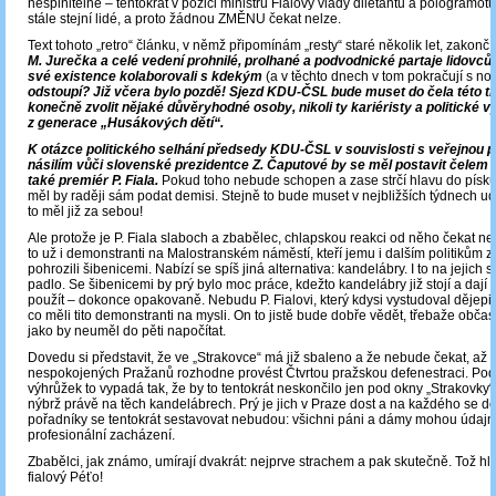
nesplnitelné – tentokrát v pozici ministrů Fialovy vlády diletantů a pologramotů.
stále stejní lidé, a proto žádnou ZMĚNU čekat nelze.
Text tohoto „retro“ článku, v němž připomínám „resty“ staré několik let, zakon
M. Jurečka a celé vedení prohnilé, prolhané a podvodnické partaje lidovců, k
své existence kolaborovali s kdekým
(a v těchto dnech v tom pokračují s n
odstoupí?
Již včera bylo pozdě! Sjezd KDU-ČSL bude muset do čela této tr
konečně zvolit nějaké důvěryhodné osoby, nikoli ty kariéristy a politické v
z generace „Husákových dětí“.
K otázce politického selhání předsedy KDU-ČSL v souvislosti s veřejnou 
násilím vůči slovenské prezidentce Z. Čaputové by se měl postavit čelem
(
také premiér P. Fiala.
Pokud toho nebude schopen a zase strčí hlavu do písku 
měl by raději sám podat demisi. Stejně to bude muset v nejbližších týdnech ud
to měl již za sebou!
Ale protože je P. Fiala slaboch a zbabělec, chlapskou reakci od něho čekat ne
to už i demonstranti na Malostranském náměstí, kteří jemu i dalším politikům z
pohrozili šibenicemi. Nabízí se spíš jiná alternativa: kandelábry. I to na jejich
padlo. Se šibenicemi by prý bylo moc práce, kdežto kandelábry již stojí a dají 
použít – dokonce opakovaně. Nebudu P. Fialovi, který kdysi vystudoval dějepis
co měli tito demonstranti na mysli. On to jistě bude dobře vědět, třebaže občas
jako by neuměl do pěti napočítat.
Dovedu si představit, že ve „Strakovce“ má již sbaleno a že nebude čekat, až 
nespokojených Pražanů rozhodne provést Čtvrtou pražskou defenestraci. Pod
výhrůžek to vypadá tak, že by to tentokrát neskončilo jen pod okny „Strakovky
nýbrž právě na těch kandelábrech. Prý je jich v Praze dost a na každého se d
pořadníky se tentokrát sestavovat nebudou: všichni páni a dámy mohou údajn
profesionální zacházení.
Zbabělci, jak známo, umírají dvakrát: nejprve strachem a pak skutečně. Tož hl
fialový Péťo!