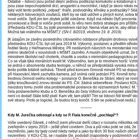
Ostatně – lidovci jsou pořád stejní: jednou podlézají komukoliv a kolaborují s k
jsou zase nepochopitelně drzí, arogantní a mocichtiví, i když je skoro nikdo ne
taky volil tento politický „odpad“: lháře, podvodníky, křiváky a podrazáky? Silác
některých lidoveckých zoufalců, kteří by se rádi udrželi u plných koryt, sotva tét
nové voliče. Spíš jim ten zbytek ještě odežene. Když má někdo čtyři procenta a 
provokovat a štvát si voliče proti sobě, to věru není dobrá strategie pro příštího
(Předseda KDU-ČSL by jistě premiérem rád byl. Nemá však ani to, aby dělal min
Možná tak vrátného na MŠMT.)“
(SN č. 8/2019, vloženo 19. 8. 2019)
[K údajům ze závěru posledního citovaného odstavce připojím drobnou vysvět
předsedou KDU-ČSL byl od jara 2019 M. Výborný, poslanec a předtím středošk
ředitel školy z Heřmanova Městce. Při nedávných návrzích na ministerské no
jméno skutečně v souvislosti s MŠMT zaznělo. A musím objektivně uznat, že by
ministrem školství než cholerik, chaotik a osoba s minimální pedagogickou pra
Co se však týká morálních kvalit M. Výborného, tam je to mnohem horší: Vzhl
se jedná o absolventa studia teologie, u něhož se předpokládá vysoká míra m
tento politik totálně selhává. Těsně před koncem činnosti minulé PS se dopusti
při hlasování, které zachytila kamera, jež snímá celé jednání PS. Kromě toho ně
trestnou činnost svého kolegy – poslance O. Benešíka ze Strání, který se ro
(díky kroužkování) znovu dostal do PS. Čili: žádná sebereflexe. Poslanci KDU
navzdory tomu zvolili oba problematické poslance do významných funkcí: M.
čela poslaneckého klubu a O. Benešíka do čela Výboru pro evropské záležitos
není co dodat! Stále totiž platí: Kam vítr, tam plášť! Tím se lidovci řídí téměř sto
své strany. Proto je logické, že budou brzy končit. S tím se pokračovat nedá.]
────
Kdy M. Jurečka odstoupí a kdy se P. Fiala konečně „pochlapí“?
Výše uvedený článek, z něhož jsem převzal delší citaci v rozsahu několika ods
zveřejněn v srpnu 2019 – ještě před covidem. Dva a půl roku poté se zdá, že u
nezměnilo, jako by tady covid nikdy nebyl a jako by těch 30 tisíc našich obča
nezemřelo. V KDU-ČSL se i nadále lže, podvádí (naposledy v podzimních volb