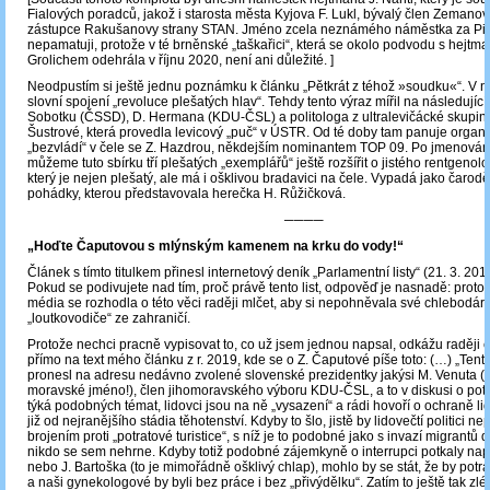
Fialových poradců, jakož i starosta města Kyjova F. Lukl, bývalý člen Zemano
zástupce Rakušanovy strany STAN. Jméno zcela neznámého náměstka za Pirát
nepamatuji, protože v té brněnské „taškařici“, která se okolo podvodu s hejtm
Grolichem odehrála v říjnu 2020, není ani důležité. ]
Neodpustím si ještě jednu poznámku k článku „Pětkrát z téhož »soudku«“. V 
slovní spojení „revoluce plešatých hlav“. Tehdy tento výraz mířil na následující 
Sobotku (ČSSD), D. Hermana (KDU-ČSL) a politologa z ultralevičácké skupiny
Šustrové, která provedla levicový „puč“ v ÚSTR. Od té doby tam panuje organ
„bezvládí“ v čele se Z. Hazdrou, někdejším nominantem TOP 09. Po jmenování 
můžeme tuto sbírku tří plešatých „exemplářů“ ještě rozšířit o jistého rentgenol
který je nejen plešatý, ale má i ošklivou bradavici na čele. Vypadá jako čarodě
pohádky, kterou představovala herečka H. Růžičková.
────
„Hoďte Čaputovou s mlýnským kamenem na krku do vody!“
Článek s tímto titulkem přinesl internetový deník „Parlamentní listy“ (21. 3. 201
Pokud se podivujete nad tím, proč právě tento list, odpověď je nasnadě: protož
média se rozhodla o této věci raději mlčet, aby si nepohněvala své chlebodár
„loutkovodiče“ ze zahraničí.
Protože nechci pracně vypisovat to, co už jsem jednou napsal, odkážu raději 
přímo na text mého článku z r. 2019, kde se o Z. Čaputové píše toto: (…) „Tent
pronesl na adresu nedávno zvolené slovenské prezidentky jakýsi M. Venuta (j
moravské jméno!), člen jihomoravského výboru KDU-ČSL, a to v diskusi o pot
týká podobných témat, lidovci jsou na ně „vysazení“ a rádi hovoří o ochraně l
již od nejranějšího stádia těhotenství. Kdyby to šlo, jistě by lidovečtí politici ne
brojením proti „potratové turistice“, s níž je to podobné jako s invazí migrantů do
nikdo se sem nehrne. Kdyby totiž podobné zájemkyně o interrupci potkaly nap
nebo J. Bartoška (to je mimořádně ošklivý chlap), mohlo by se stát, že by potr
a naši gynekologové by byli bez práce i bez „přivýdělku“. Zatím to ještě tak zl