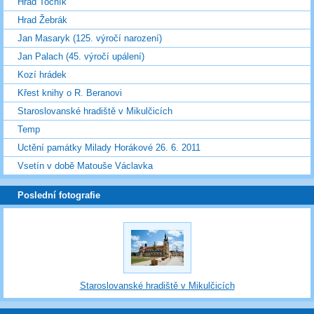
Hrad Točník
Hrad Žebrák
Jan Masaryk (125. výročí narození)
Jan Palach (45. výročí upálení)
Kozí hrádek
Křest knihy o R. Beranovi
Staroslovanské hradiště v Mikulčicích
Temp
Uctění památky Milady Horákové 26. 6. 2011
Vsetín v době Matouše Václavka
Poslední fotografie
Staroslovanské hradiště v Mikulčicích