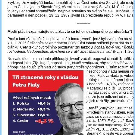
zvyklost, že v nejvyšší funkci nemohli být dva Češi nebo dva Slováci, ale reci
jeden Čech a jeden Slovák. Jiný, všemi mastmi mazaný Slovák, M. Čalfa, se p
to, aby Federální shromáždění nejprve schválilo do svého čela A. Dubčeka. T
parlament o den později, 29. 12. 1989, zvolil za prezidenta republiky V. Havla.
─────
Modří ptáci, vzpamatujte se a zbavte se toho neschopného „profesůrka“!
Proč o tom všem píšu? Inspiroval mě k tomu „tweet“, jenž byl zveřejněn na síti X
k 1. 1. 2025 ústředním sekretariátem ODS. Část tohoto sdělení jsem dal do titu
článku. Celý text „novoročního pozdravu“ zní takto:
„Přichází nový rok. Přichází
rozhodnutí. Nedopusťme, abychom se vrátili zpět. Máme na víc.“
(PL, 3. 1. 20
Netrvalo dlouho a na tento přihlouplý „tweet“ začali reagovat čtenáři. Například
podepsal jako „Zlý Hugo“, napsal toto:
„Voliči nepřipustí, abyste nás dál vraceli
připojil následující přehled v číslech
(viz přiložený obrázek).
Číslům rozumí tém
neschopnou vládu nemají ve 
nikde. Fialova vláda je vůbec 
reálných mezd během jejího 
k hodnotě ‒ 4,3 %, zatímco m
Maďarsku se blíží +10 proce
návratu zpět to činovníci z O
se, že jsou odtržení od reality
jejich roztržitý „profesůrek“ z 
Čtenář „Willy von Guruth“ se
kritičtějším stanoviskem. Píše
jsme se s vaším vedením dost
k roku 1950. Foltýn atd. Takže
jste dostali naposledy. Teď d
jiní.“
(PL, 3. 1. 2025, 13:05) ‒
Beránek“ to ještě více upřesni