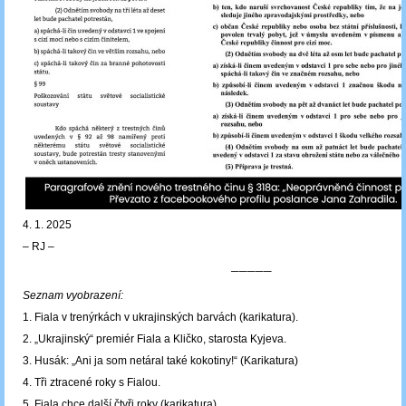
4. 1. 2025
‒ RJ ‒
─────
Seznam vyobrazení:
1. Fiala v trenýrkách v ukrajinských barvách (karikatura).
2. „Ukrajinský“ premiér Fiala a Kličko, starosta Kyjeva.
3. Husák: „Ani ja som netáral také kokotiny!“ (Karikatura)
4. Tři ztracené roky s Fialou.
5. Fiala chce další čtyři roky (karikatura).