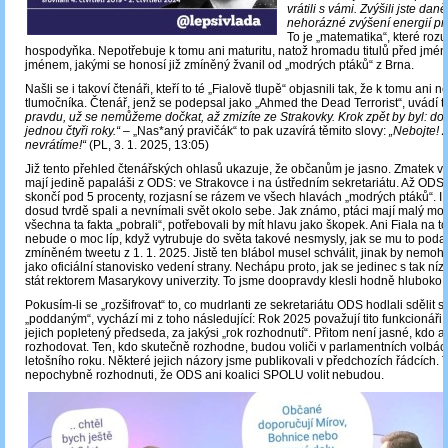
vrátili s vámi. Zvýšili jste daně
nehorázné zvýšení energií pr
To je „matematika“, které roz
hospodyňka. Nepotřebuje k tomu ani maturitu, natož hromadu titulů před jmén
jménem, jakými se honosí již zmíněný žvanil od „modrých ptáků“ z Brna.
Našli se i takoví čtenáři, kteří to té „Fialově tlupě“ objasnili tak, že k tomu ani n
tlumočníka. Čtenář, jenž se podepsal jako „Ahmed the Dead Terrorist“, uvádí t
pravdu, už se nemůžeme dočkat, až zmizíte ze Strakovky. Krok zpět by byl: dov
jednou čtyři roky.“
‒ „Nas*aný pravičák“ to pak uzavírá těmito slovy:
„Nebojte! Z
nevrátíme!“
(PL, 3. 1. 2025, 13:05)
Již tento přehled čtenářských ohlasů ukazuje, že občanům je jasno. Zmatek v
mají jedině papaláši z ODS: ve Strakovce i na ústředním sekretariátu. Až ODS
skončí pod 5 procenty, rozjasní se rázem ve všech hlavách „modrých ptáků“. I t
dosud tvrdě spali a nevnímali svět okolo sebe. Jak známo, ptáci mají malý mo
všechna ta fakta „pobrali“, potřebovali by mít hlavu jako škopek. Ani Fiala na 
nebude o moc líp, když vytrubuje do světa takové nesmysly, jak se mu to podař
zmíněném tweetu z 1. 1. 2025. Jistě ten blábol musel schválit, jinak by nemohl
jako oficiální stanovisko vedení strany. Nechápu proto, jak se jedinec s tak ní
stát rektorem Masarykovy univerzity. To jsme doopravdy klesli hodně hluboko!
Pokusím-li se „rozšifrovat“ to, co mudrlanti ze sekretariátu ODS hodlali sdělit 
„poddaným“, vychází mi z toho následující: Rok 2025 považují tito funkcionáři,
jejich popletený předseda, za jakýsi „rok rozhodnutí“. Přitom není jasné, kdo 
rozhodovat. Ten, kdo skutečně rozhodne, budou voliči v parlamentních volbá
letošního roku. Některé jejich názory jsme publikovali v předchozích řádcích. T
nepochybně rozhodnuti, že ODS ani koalici SPOLU volit nebudou.