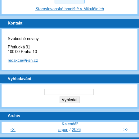
Staroslovanské hradiště v Mikulčicích
Kontakt
Svobodné noviny
Přetlucká 31
100 00 Praha 10
redakce@i-sn.cz
Vyhledávání
Archiv
Kalendář
<<
srpen
/
2026
>>