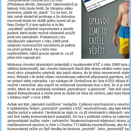
„neoprávněné činnosti pro cizí moc“.
(Představa těchto „fialových“ zákonodárců je
taková: Kdo bude tvrdit, že Ukrajina válku
prohrává, půjde do „báně“. Co na tom, že
tato země skutečně prohraje a že dohodou
mocností dojde ke ztrátě jejího území až po
řeku Dněpr?) V tom spěchu si to tito
„myslitelé“ pořádně nepromysleli a stvořili
paskvil, který bude možné následně použít
proti nim samotným. Podobnost s tzv.
obuškovým zákonem z roku 1969 proti
údajným rozvracečům socialismu je patrná
na první pohled. Asi u toho moc
nepřemýšleli, nýbrž pouze opsali to, co již
před nimi napsali jiní.
Motivace chování stranických potentátů z husákovské KSČ z roku 1989 byla z
většina funkcionářů, tak i mnoho řadových členů této strany vědělo nebo aspoň
musí něco zásadního odehrát, aby jejich strana, do té doby neomezeně vládno
moci, třebaže v té době vůbec neexistovala odborně připravená garnitura, jež 
ve vedení státu nahradila. I po nástupu M. Gorbačova do čela KSSS dělala 
možné i nemožné, aby aspoň ve veřejnosti vyvolávala iluzi o tom, že si je vě
změn, které by se podobaly sovětské „perestrojce“ a glasnosti“. Tato dvě slova
stejně frekventovaná a mohli jsme je slyšet od rána do večera, jako byla fráze
s lidskou tváří“ v roce 1968.
Avšak ani toto „lakování narůžovo“ nestačilo. Celková neschopnost a neocho
k radikálnímu řešení „zamrzlých“ poměrů v KSČ neumožňovaly, aby tato křehká
stačila vyrůst a vykvést. I tentokrát se stalo to, co již mnohokrát v dějinách: vývo
než líné zadky komunistických papalášů. Do hry o politické změny se nakonec
zpravodajské služby: naše i zahraniční. Neakceschopnost vládnoucí strany, ja
nepřipravenost opozice (v čele s Chartou 77) fakticky neumožňovaly, aby ke
Komunistický režim za čtyři desítky let doslova „zrezivěl“. Jeho „demontáž“ by 