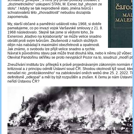
schválený „přílepek“, s nímž prý přišel politický zoufalec z
„dozimetrického“ uskupení STAN, M. Exner, byl „shozen ze
stolu“. I kdyby se tak neprodleně stalo, jména tvůrců i
schvalovatelů této „zhovadilosti“ nebudou dozajista
zapomenuta.
My, starší občané a pamětníci událostí roku 1968, si dobře
pamatujeme, co po invazi vojsk Varšavské smlouvy z 21. 8.
1968 následovalo. Stejně tak jsme si vědomi toho, že
Exnerovo „kladivo na kolaboranty“ se může velice snadno
obrátit proti svým tvůrcům. Zkušenosti z našich složitých
dějin nás nabádají k maximální obezřetnosti a opatrnosti.
Jak známo, o svobodu lze přijít velice snadno a rychle.
Návrat k původnímu stavu pak může trvat dlouhá léta, nebo k němu již vůbec n
Otevírat Pandořinu skříňku se proto nevyplácí! Pozor na to, soudruzi „modří ptá
Zneužívání institutu tzv. přílepků k právě projednávaným zákonným normám 
kritizoval a z principu odmítl Ústavní soud ČR. Shodou okolností týž soud, kte
nenašel nic „protizákonného“ na zablokování oněch webů dne 25. 2. 2022. Tí
definitivně „odkopal“ a měl by být rozpuštěn a zrušen. K čemu je nám Ústavní 
neřídí Ústavou ČR?