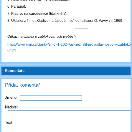
6. Paragraf.
7. Kladivo na čarodějnice (titul knihy).
8. Ukázka z filmu „Kladivo na čarodějnice“ od režiséra O. Vávry z r. 1969.
─────
Odkaz na článek o zablokovaných webech:
https://www.i-sn.cz/clanky/sn-c.-1-2024/us-nezjistil-protiustavnost-v----zablok
-.html
Komentáře
Přidat komentář
Jméno:
Nadpis:
Text: