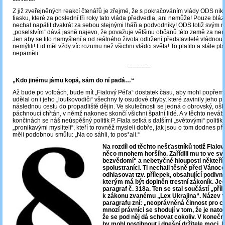
Z již zveřejněných reakcí čtenářů je zřejmé, že s pokračováním vlády ODS nik
fiasku, které za poslední tři roky tato vláda předvedla, ani nemůže! Pouze blá
nechal napálit dvakrát za sebou stejnými lháři a podvodníky! ODS totiž svým
„poselstvím“ dává jasně najevo, že považuje většinu občanů této země za nem
Jen aby se tito namyšlení a od reálného života odtržení představitelé vládnouc
nemýlili! Lid měl vždy víc rozumu než všichni vládci světa! To platilo a stále pla
nepaměti.
─────
„Kdo jinému jámu kopá, sám do ní padá…“
Až bude po volbách, bude mít „Fialový Péťa“ dostatek času, aby mohl popřemý
udělal on i jeho „loutkovodiči“ všechny ty osudové chyby, které zavinily jeho po
následnou cestu do propadliště dějin. Ve skutečnosti se jedná o obrovský, oškl
páchnoucí chřtán, v němž nakonec skončí všichni špatní lidé. A v těchto nevá
končinách se náš neúspěšný politik P. Fiala setká s dalšími „světovými“ politik
„pronikavými mysliteli“, kteří to rovněž mysleli dobře, jak jsou o tom dodnes př
měli podobnou smůlu: „Na co sáhli, to pos*ali.“
Na rozdíl od těchto nešťastníků totiž Fialovi
něco mnohem horšího. Zařídili mu to ve s
bezvědomí“ a nebetyčné hlouposti někteří 
spolustraníci. Ti nechali těsně před Vánoc
odhlasovat tzv. přílepek, obsahující podivn
kterým má být doplněn trestní zákoník. Je
paragraf č. 318a. Ten se stal součástí „pří
k zákonu zvanému „Lex Ukrajina“. Název t
paragrafu zní: „neoprávněná činnost pro ciz
mnozí právníci se shodují v tom, že je nato
že se pod něj dá schovat cokoliv. V koneč
by mohl postihnout i dnešní držitele moci, 