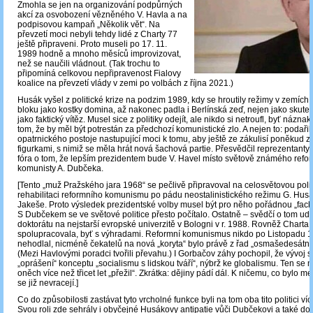
Zmohla se jen na organizování podpůrných
akcí za osvobození vězněného V. Havla a na
podpisovou kampaň „Několik vět“. Na
převzetí moci nebyli tehdy lidé z Charty 77
ještě připraveni. Proto museli po 17. 11.
1989 hodně a mnoho měsíců improvizovat,
než se naučili vládnout. (Tak trochu to
připomíná celkovou nepřipravenost Fialovy
koalice na převzetí vlády v zemi po volbách z října 2021.)
Husák vyšel z politické krize na podzim 1989, kdy se hroutily režimy v zemích
bloku jako kostky domina, až nakonec padla i Berlínská zeď, nejen jako skutečn
jako faktický vítěz. Musel sice z politiky odejít, ale nikdo si netroufl, byť názna
tom, že by měl být potrestán za předchozí komunistické zlo. A nejen to: podařil
opatrnického postoje nastupující moci k tomu, aby ještě ze zákulisí poněkud 
figurkami, s nimiž se měla hrát nová šachová partie. Přesvědčil reprezentan
fóra o tom, že lepším prezidentem bude V. Havel místo světově známého refo
komunisty A. Dubčeka.
[Tento „muž Pražského jara 1968“ se pečlivě připravoval na celosvětovou poli
rehabilitaci reformního komunismu po pádu neostalinistického režimu G. Hus
Jakeše. Proto výsledek prezidentské volby musel být pro něho pořádnou „fack
S Dubčekem se ve světové politice přesto počítalo. Ostatně – svědčí o tom ud
doktorátu na nejstarší evropské univerzitě v Bologni v r. 1988. Rovněž Charta 
spolupracovala, byť s výhradami. Reformní komunismus nikdo po Listopadu 
nehodlal, nicméně čekatelů na nová „koryta“ bylo právě z řad „osmašedesátník
(Mezi Havlovými poradci tvořili převahu.) I Gorbačov záhy pochopil, že vývoj s
„oprášení“ konceptu „socialismu s lidskou tváří“, nýbrž ke globalismu. Ten se 
oněch více než třicet let „přežil“. Zkrátka: dějiny pádí dál. K ničemu, co bylo m
se již nevracejí.]
Co do způsobilosti zastávat tyto vrcholné funkce byli na tom oba tito politici v
Svou roli zde sehrály i obyčejné Husákovy antipatie vůči Dubčekovi a také d