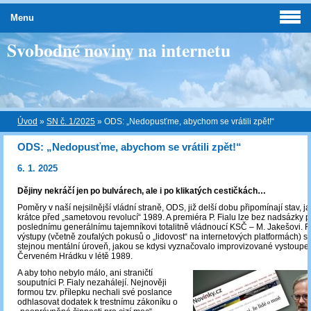
Menu
Svobodné noviny na internetu
Úvod
»
SN č. 1/2025
»
ODS: „Nedopusťme, abychom se vrátili zpět!“
ODS: „Nedopusťme, abychom se vrátili zpět!“
6. 1. 2025
Dějiny nekráčí jen po bulvárech, ale i po klikatých cestičkách…
Poměry v naší nejsilnější vládní straně, ODS, již delší dobu připomínají stav, j
krátce před „sametovou revolucí“ 1989. A premiéra P. Fialu lze bez nadsázky p
poslednímu generálnímu tajemníkovi totalitně vládnoucí KSČ – M. Jakešovi. F
výstupy (včetně zoufalých pokusů o „lidovost“ na internetových platformách) s
stejnou mentální úroveň, jakou se kdysi vyznačovalo improvizované vystoupe
Červeném Hrádku v létě 1989.
A aby toho nebylo málo, ani straničtí
souputníci P. Fialy nezahálejí. Nejnověji
formou tzv. přílepku nechali své poslance
odhlasovat dodatek k trestnímu zákoníku o