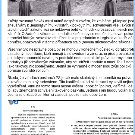
Každý rozumný člověk musí nutně dospět v závěru, že zmíněné „přílepky“ jso
zneužívány k „legislativnímu kutilství“, k pokoutnímu schvalování všelijakých n
„spíchnutých“ zákonů, jež se některým politikům hodí k prosazování jejich ne
záměrů. O žádném zákonu ani dodatku k němu by se nemělo hlasovat, pokud
neprošel řádným schvalovacím řízením a projednáním v Legislativní radě vlády
bohužel, opakovaně v těchto případech stalo (novela důchodového zákona i L
Všechny tyto nesprávné postupy se mohou v konečném důsledku obrátit proti
ustrašeným politikům, kteří nemají čisté svědomí a ze strachu před „revanšem
politických oponentů navrhují v podstatě nedemokratické právní normy nebo v
dodatky k již schváleným zákonům, aby se udrželi i nadále u moci. To už nem
jako takovou nic společného. Jedná se výhradně o mocenskou zvůli politiků, kt
porušují svůj slib voličům.
Škoda, že v řadách poslanců PS je tak málo skutečných odborníků na právo, 
takového mohlo být schváleno. Tito koaliční politici si tím sami vystavili nejho
vysvědčení. Vinu na tomto stavu nesou ovšem i opoziční politici, kteří měli dě
to, aby znemožnili schválení takového paskvilu. Jednou i oni budou voláni k 
Jedná se o zbabělce, kteří si zaslouží pouze naše opovržení.