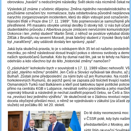
obrovskou „havárii“ s nedozírnými následky. Svět okolo nás nicméně čekat n
Výsledek již známe z učebnic dějepisu: Změna rigidního neostalinistického re
používáme označení tzv. normalizace, byla odstartována původně neplánova
narychlo zorganizovaným incidentem, který do dějin vstoupil pod označením 
Národní třídě v Praze dne 17. 11. 1989“. Toto pojmenování je samozřejmě př
přestřelené. Při masakru obvykle umírají desítky či stovky lidí. U nás byli účastn
studentského průvodu z Albertova pouze zmláceni nervózními komunistickými p
Dokonce i ten „mrtvý student“ Martin Šmíd, z něhož se posléze vyklubal důstoj
Zifčák z Bruntálu na severní Moravě, jinak falešný student z Vysoké školy báň
byl „narafičený“, aby události dostaly ten správný „spád“.
Jaká byla skutečná pravda, to je s odstupem těch 35 let od našeho posledního
mezníku, po němž následoval dosud trvající pokus o obnovu svobody a demok
našich spoluobčanů šumafuk. Kdo by dumal nad tím, jak se to tehdy na Národn
odehrálo a kdo všechno byl do této „historické změny“ namočen?
O „zásluhách“ kohokoliv bych v souvislosti s 17. 11. 1989 vůbec nehovořil. V
již pád „starého režimu“ proběhl. Jen Češi a Slováci vyčkávali tak dlouho, až je
Bulhaři. Zůstali jsme předposlední: za námi bylo už jen Rumunsko. Na rozdíl 
horkokrevných Rumunů, do jejichž genů se zapsala půl tisíciletí trvající nadvl
Osmanských Turků nad Balkánem a kteří pod taktovkou tajné politické policie
přímo na centrálu KGB v Lubjance, neváhali svého prezidenta a jeho manželk
vojenský tribunál a následně je nechat zastřelit popravčí četou, se Češi a Slov
na „revoluci bez jediného výstřelu“. Ve skutečnosti se o žádnou revoluci nejed
docela obyčejné předání moci, o němž se vyjednávalo v zákulisí (za účasti z
služeb) od počátku 80. let 20. století.
Do té doby neomezená moc 
v ČSSR poté, kdy bylo našim
představitelům z Moskvy, ale i
sídlil štáb okupační Sovětské