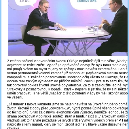
Z celého sdělení v novoročním tweetu ODS je nejdůležitější tato věta:
„Nedopu
abychom se vrátili zpět!“
Vyjadřuje oprávněné obavy, že by k tomu mohlo dojít.
má (mají) ovšem na mysli to, aby se zpátky k moci nevrátil expremiér A. Babiš,
vedou permanentní volební kampaň již mnoho let. (Myšlenková sterilita neust
kampaně musí každého pozorovatele uhodit do očí!) Přesto se ukazuje, že Bab
docela realistickým výhledem do příštích měsíců. Zavinili jste si to sami tím, že 
tak obrovský pokles životní úrovně obyvatelstva. Za to si zasloužíte jediné: vy
Strakovky a poslat rovnou k lopatě. I když – nejsem si jist tím, že by s ní někteří
uměli pracovat. Ti největší „matláci“ z této pofiderní vlády by měli skončit aspo
ve vězení.
„Zásluhou“ Fialova kabinetu jsme se nejen nevrátili na úroveň hrubého domá
životní úrovně z doby před „covidem-19“, nýbrž pokles úplně všeho pokračuje 
do těchto dnů. S tak žalostnými ekonomickými výsledky nemůže jednoduše ž
strana pokračovat v politické soutěži stran a hnutí, natož si „nárokovat“ další čt
vládnutí, jak to naivně požaduje ve svých srdceryvných videích premiér P. Fiala
naprosto šílený nápad, který se mohl zrodit jedině v hlavě vážně duševně n
člověka.