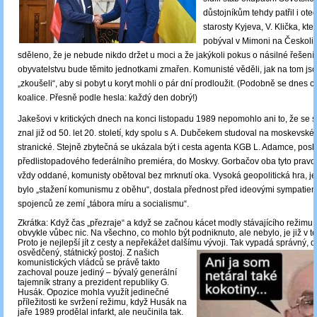
důstojníkům tehdy patřil i ot
starosty Kyjeva, V. Klička, kter
pobýval v Mimoni na Českolip
sděleno, že je nebude nikdo držet u moci a že jakýkoli pokus o násilné řešení 
obyvatelstvu bude těmito jednotkami zmařen. Komunisté věděli, jak na tom jso
„zkoušeli“, aby si pobyt u koryt mohli o pár dní prodloužit. (Podobně se dnes c
koalice. Přesně podle hesla: každý den dobrý!)
Jakešovi v kritických dnech na konci listopadu 1989 nepomohlo ani to, že se
znal již od 50. let 20. století, kdy spolu s A. Dubčekem studoval na moskevsk
stranické. Stejně zbytečná se ukázala být i cesta agenta KGB L. Adamce, pos
předlistopadového federálního premiéra, do Moskvy. Gorbačov oba tyto prav
vždy oddané, komunisty obětoval bez mrknutí oka. Vysoká geopolitická hra, jej
bylo „stažení komunismu z oběhu“, dostala přednost před ideovými sympatiem
spojenců ze zemí „tábora míru a socialismu“.
Zkrátka: Když čas „přezraje“ a když se začnou kácet modly stávajícího režim
obvykle vůbec nic. Na všechno, co mohlo být podniknuto, ale nebylo, je již v té
Proto je nejlepší jít z cesty a nepřekážet dalšímu
vývoji. Tak vypadá správný, d
osvědčený, státnický postoj. Z našich
komunistických vládců se právě takto
zachoval pouze jediný ‒ bývalý generální
tajemník strany a prezident republiky G.
Husák. Opozice mohla využít jedinečné
příležitosti ke svržení režimu, když Husák na
jaře 1989 prodělal infarkt, ale neučinila tak.