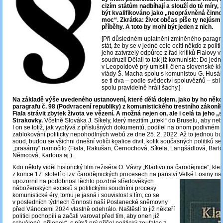
cizím státům nadbíhají a slouží do té míry, 
být kvalifikováno jako „neoprávněná činnos
moc“. Zkrátka: život občas píše ty nejúsm
příběhy. A toto by mohl být jeden z nich.
[Při důsledném uplatnění zmíněného paragra
stát, že by se v jedné cele ocitl někdo z politi
jeho zatvrzelý odpůrce z řad kritiků Fialovy v
soudruzi! Dělali to tak již komunisté: Do jedn
v Leopoldově prý umístili člena slovenské kle
vlády Š. Macha spolu s komunistou G. Hus
se ti dva – podle svědectví spoluvězňů ‒ sblíži
spolu pravidelně hráli šachy.]
Na základě výše uvedeného ustanovení, které dělá dojem, jako by ho někd
paragrafu č. 98 (Podvracení republiky) z komunistického trestního zákoník
Fiala strávit zbytek života ve vězení. A možná nejen on, ale i celá ta jeho 
Strakovky.
Včetně Slováka J. Síkely, který mezitím „utekl“ do Bruselu, aby neby
I on se totiž, jak vyplývá z příslušných dokumentů, podílel na onom podivném 
zablokování politicky nepohodlných webů ze dne 25. 2. 2022. Až to jednou b
soud, budou se všichni dnešní voliči koalice divit, kolik současných politiků se
„prasárny“ namočilo (Fiala, Rakušan, Černochová, Síkela, Langšádlová, Barto
Němcová, Kartous aj.).
Kdo někdy viděl historický film režiséra O. Vávry „Kladivo na čarodějnice“, kte
z konce 17. století o tzv. čarodějnických procesech na panství Velké Losiny 
upozornil na podobnost těchto pozdně středověkých
náboženských excesů s politickými soudními procesy
komunistické éry, tomu je jasná i souvislost s tím, co se
v posledních týdnech činnosti naší Poslanecké sněmovny
před Vánocemi 2024 vlastně odehrálo. Naštěstí to již někteří
politici pochopili a začali varovat před tím, aby onen již