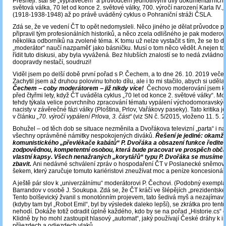
Přesněji: stal se „vypravěčem“ a průvodcem jednotlivými díly dokumentárních 
světová válka, 70 let od konce 2. světové války, 700. výročí narození Karla IV.,
(1918-1938-1948) až po právě uváděný cyklus o Pohraniční stráži ČSLA.
Zdá se, že ve vedení ČT to opět nedomysleli. Něco jiného je dělat průvodce p
připravil tým profesionálních historiků, a něco zcela odlišného je pak modero
několika odborníků na zvolené téma. K tomu už nelze vystačit s tím, že se to d
„moderátor“ naučí nazpaměť jako básničku. Musí o tom něco vědět. A nejen to:
řídit tuto diskusi, aby byla vyvážená. Bez hlubších znalostí se to nedá zvládn
doopravdy nestačí, soudruzi!
Viděl jsem po delší době první pořad s P. Čechem, a to dne 26. 10. 2019 veče
Zachytil jsem až druhou polovinu tohoto dílu, ale i to mi stačilo, abych si uděla
Čechem ‒ coby moderátorem ‒ již nikdy více!
Čechovo moderování jsem krit
před čtyřmi lety, když ČT uváděla cyklus „70 let od konce 2. světové války“. Moj
tehdy týkala velice povrchního zpracování tématu vypálení východomoravskýc
nacisty v závěrečné fázi války (Ploština, Prlov, Vařákovy paseky). Tato kritika 
v článku
„70. výročí vypálení Prlova, 3. část“
(viz SN č. 5/2015, vloženo 11. 5. 
Bohužel – od těch dob se situace nezměnila a Dvořákova televizní „parta“ i na
všechny oprávněné námitky nespokojených diváků.
Řešení je jediné: okamži
komunistického „převlékače kabátů“ P. Dvořáka a obsazení funkce ředite
zodpovědnou, kompetentní osobou, která bude pracovat ve prospěch občan
vlastní kapsy. Všech nenažraných „korytářů“ typu P. Dvořáka se musíme 
zbavit.
Ani nedávné schválení zpráv o hospodaření ČT v Poslanecké sněmov
šekem, který zaručuje tomuto kariéristovi zneužívat moc a peníze koncesionář
A ještě pár slov k „univerzálnímu“ moderátorovi P. Čechovi. (Podobný exempl
Barrandov v osobě J. Soukupa. Zdá se, že ČT kráčí ve šlépějích „prezidentské 
Tento bolševický žvanil s monotónním projevem, tato šedivá myš a nezajímav
(kdyby tam byl „Robot Emil“, byl by výsledek daleko lepší), se zkrátka pro ten
nehodí. Dokáže totiž odradit úplně každého, kdo by se na pořad „Historie.cs“ ch
Klidně by ho mohl zastoupit hlasový „automat“, jaký používají České dráhy k i
příjezdech a odjezdech vlaků.