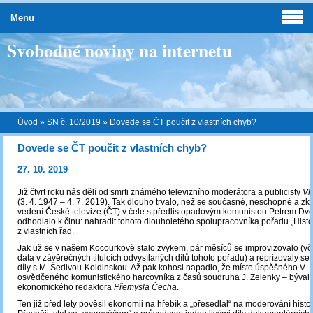
Menu
Svobodné noviny na internetu
Úvod
»
SN č. 10/2019
»
Dovede se ČT poučit z vlastních chyb?
Dovede se ČT poučit z vlastních chyb?
27. 10. 2019
Již čtvrt roku nás dělí od smrti známého televizního moderátora a publicisty
Vl
(3. 4. 1947 – 4. 7. 2019). Tak dlouho trvalo, než se současné, neschopné a 
vedení České televize (ČT) v čele s předlistopadovým komunistou Petrem D
odhodlalo k činu: nahradit tohoto dlouholetého spolupracovníka pořadu „Histo
z vlastních řad.
Jak už se v našem Kocourkově stalo zvykem, pár měsíců se improvizovalo (vč
data v závěrečných titulcích odvysílaných dílů tohoto pořadu) a reprízovaly se
díly s M. Šedivou-Koldinskou. Až pak kohosi napadlo, že místo úspěšného V. 
osvědčeného komunistického harcovníka z časů soudruha J. Zelenky – býval
ekonomického redaktora
Přemysla Čecha
.
Ten již před lety pověsil ekonomii na hřebík a „přesedlal“ na moderování histo