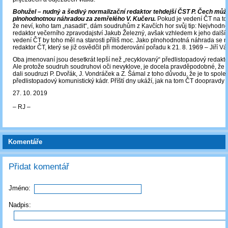
Bohužel – nudný a šedivý normalizační redaktor tehdejší ČST P. Čech můž
plnohodnotnou náhradou za zemřelého V. Kučeru.
Pokud je vedení ČT na to
že neví, koho tam „nasadit“, dám soudruhům z Kavčích hor svůj tip: Nejvhodněj
redaktor večerního zpravodajství Jakub Železný, avšak vzhledem k jeho další
vedení ČT by toho měl na starosti příliš moc. Jako plnohodnotná náhrada se mi 
redaktor ČT, který se již osvědčil při moderování pořadu k 21. 8. 1969 – Jiří Vá
Oba jmenovaní jsou desetkrát lepší než „recyklovaný“ předlistopadový redakt
Ale protože soudruh soudruhovi oči nevyklove, je docela pravděpodobné, že 
dali soudruzi P. Dvořák, J. Vondráček a Z. Šámal z toho důvodu, že je to spoleh
předlistopadový komunistický kádr. Příští dny ukáží, jak na tom ČT doopravdy j
27. 10. 2019
‒ RJ ‒
Komentáře
Přidat komentář
Jméno:
Nadpis: