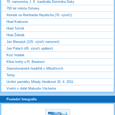
70. narozeniny J. E. kardinála Dominika Duky
750 let města Ostravy
Atentát na Reinharda Heydricha (70. výročí)
Hrad Krakovec
Hrad Točník
Hrad Žebrák
Jan Masaryk (125. výročí narození)
Jan Palach (45. výročí upálení)
Kozí hrádek
Křest knihy o R. Beranovi
Staroslovanské hradiště v Mikulčicích
Temp
Uctění památky Milady Horákové 26. 6. 2011
Vsetín v době Matouše Václavka
Poslední fotografie