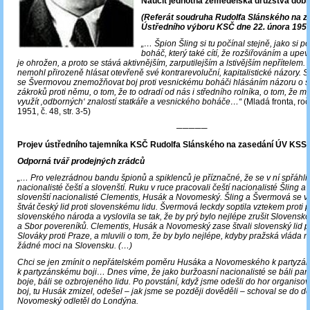
Naučit jednotná zemědělská družstva dobř
(Referát soudruha Rudolfa Slánského na z
Ústředního výboru KSČ dne 22. února 1951
„… Špion Šling si tu počínal stejně, jako si p
boháč, který také cítí, že rozšiřováním a up
je ohrožen, a proto se stává aktivnějším, zarputilejším a lstivějším nepřítelem.
nemohl přirozeně hlásat otevřeně své kontrarevoluční, kapitalistické názory. S
se Švermovou znemožňovat boj proti vesnickému boháči hlásáním názoru o šk
zákroků proti němu, o tom, že to odradí od nás i středního rolníka, o tom, že 
využít ‚odborných‘ znalostí statkáře a vesnického boháče…“
(Mladá fronta, roč.
1951, č. 48, str. 3-5)
─────
Projev ústředního tajemníka KSČ Rudolfa Slánského na zasedání ÚV KSS
Odporná tvář prodejných zrádců
„… Pro velezrádnou bandu špionů a spiklenců je příznačné, že se v ní spřáhli
nacionalisté čeští a slovenští. Ruku v ruce pracovali čeští nacionalisté Šling 
slovenští nacionalisté Clementis, Husák a Novomeský. Šling a Švermová se v
štvát český lid proti slovenskému lidu. Švermová leckdy soptila vztekem proti
slovenského národa a vyslovila se tak, že by prý bylo nejlépe zrušit Slovensk
a Sbor povereníků. Clementis, Husák a Novomeský zase štvali slovenský lid p
Slováky proti Praze, a mluvili o tom, že by bylo nejlépe, kdyby pražská vláda
žádné moci na Slovensku. (…)
Chci se jen zmínit o nepřátelském poměru Husáka a Novomeského k partyzá
k partyzánskému boji… Dnes víme, že jako buržoasní nacionalisté se báli pa
boje, báli se ozbrojeného lidu. Po povstání, když jsme odešli do hor organiso
boj, tu Husák zmizel, odešel – jak jsme se později dověděli – schoval se do dě
Novomeský odletěl do Londýna.