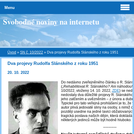
Menu
Svobodné noviny na internetu
Úvod
»
SN č. 10/2022
»
Dva projevy Rudolfa Slánského z roku 1951
Dva projevy Rudolfa Slánského z roku 1951
20. 10. 2022
Do nedávno zveřejněného článku o R. Slán
(„Rehabilitovat R. Slánského? Ani náhodou!“
10/2022, vloženo 14. 10. 2022,
ZDE
) se ned
nedostaly dva důležité projevy R. Slánského
jeho zatčením a uvězněním – z února a dub
Typické pro tato veřejná prohlášení je to, že v
autor plivá jedovaté sliny na osoby, s nimiž 
později usedne na jedné lavici obžalovaných
tragická postava našich dějin, která dokládá,
některých jedinců může být hodně hluboko.
─────