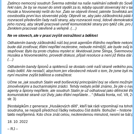
Zatímco nemocný soudruh Šverma odmítal na naše naléhání odletět do Sovět
řekl nám, že by se musel do smrti stydět za to, kdyby opustil slovenský lid v tak 
Husák a Novomeský nešli do hor. Zato se objevili ihned, jakmile Sovětská ar
osvobodila první kus slovenské půdy. Objevili se, aby jako záškodnická pátá 
rozvraceli především řady naší strany, aby rozvraceli nový, lidově demokratický
jeho rozvoj, aby skrytě pracovali uvnitř komunistické strany pro tytéž cíle, pro j
Zenklem pracovali otevřeně a veřejně. (…)
Ne ve slovech, ale v praxi zvýšit ostražitost a bdělost
Odhalením bandy záškodníků náš boj proti agentům třídního nepřítele nekončí.
bude dál zostřovat, třídní nepřítel nezkrotne, nebude mírnější, ale bude svůj bo
stupňovat. Bylo by proto chybou myslet si: likvidovali jsme Šlinga, Švermovou
Husáka a Novomeského, provedli diskusi, přijali resoluce a není již třeba dál 
(…)
Odhalením bandy špionů a spiklenců se dostalo celé naší straně velkého pouč
málo bdělí. Ale nestačí, abychom jen všeobecně mluvili o tom, že jsme byli mál
nyní musíme zvýšit bdělost a ostražitost.
Učme se, jak soudruh Stalin vedl bolševický principiální boj se všemi možnými 
zinověvskými a bucharinskými zrádci. Tehdy nebylo ještě známo, že jde o na
agenty a špiony nepřítele, ale soudruh Stalin je už odhaloval jako dělnické tří
komunistické straně cizí živly, jako třídní nepřátele…“
(Mladá fronta, roč. VII, 24
str. 3)
[Nostalgikům z generace „Husákových dětí“, kteří tak rádi vzpomínají na toho
soudruha, se nejspíš předchozí řádky nebudou číst dobře. Bohužel – historie 
takto nepříjemná. Kdo chce znát celou, nezkreslenou minulost, nesmí se bát p
18. 10. 2022
‒ RJ ‒