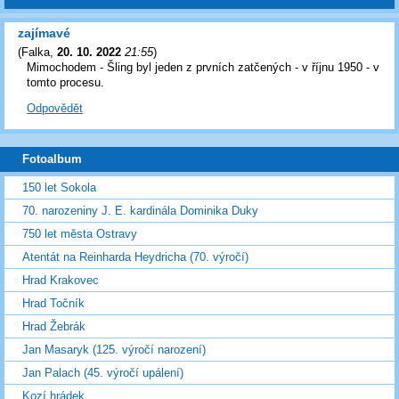
zajímavé
(
Falka
,
20. 10. 2022
21:55
)
Mimochodem - Šling byl jeden z prvních zatčených - v říjnu 1950 - v
tomto procesu.
Odpovědět
Fotoalbum
150 let Sokola
70. narozeniny J. E. kardinála Dominika Duky
750 let města Ostravy
Atentát na Reinharda Heydricha (70. výročí)
Hrad Krakovec
Hrad Točník
Hrad Žebrák
Jan Masaryk (125. výročí narození)
Jan Palach (45. výročí upálení)
Kozí hrádek