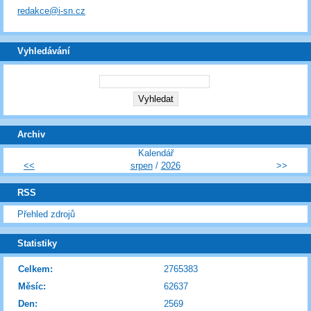
redakce@i-sn.cz
Vyhledávání
Archiv
Kalendář
<<
srpen
/
2026
>>
RSS
Přehled zdrojů
Statistiky
Celkem:
2765383
Měsíc:
62637
Den:
2569