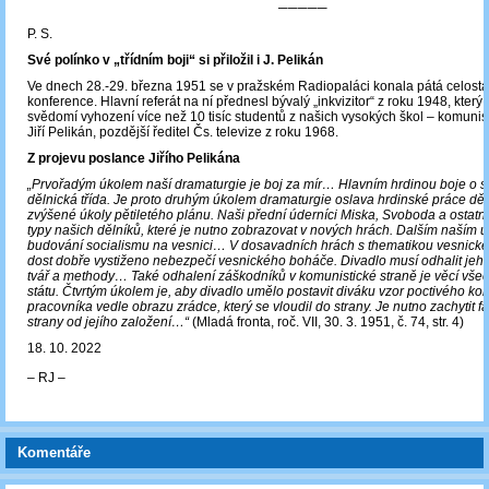
─────
P. S.
Své polínko v „třídním boji“ si přiložil i J. Pelikán
Ve dnech 28.-29. března 1951 se v pražském Radiopaláci konala pátá celostát
konference. Hlavní referát na ní přednesl bývalý „inkvizitor“ z roku 1948, který
svědomí vyhození více než 10 tisíc studentů z našich vysokých škol – komunis
Jiří Pelikán, pozdější ředitel Čs. televize z roku 1968.
Z projevu poslance Jiřího Pelikána
„Prvořadým úkolem naší dramaturgie je boj za mír… Hlavním hrdinou boje o s
dělnická třída. Je proto druhým úkolem dramaturgie oslava hrdinské práce dělní
zvýšené úkoly pětiletého plánu. Naši přední úderníci Miska, Svoboda a ostatní
typy našich dělníků, které je nutno zobrazovat v nových hrách. Dalším naším 
budování socialismu na vesnici… V dosavadních hrách s thematikou vesnické
dost dobře vystiženo nebezpečí vesnického boháče. Divadlo musí odhalit jeh
tvář a methody… Také odhalení záškodníků v komunistické straně je věcí vše
státu. Čtvrtým úkolem je, aby divadlo umělo postavit diváku vzor poctivého k
pracovníka vedle obrazu zrádce, který se vloudil do strany. Je nutno zachytit f
strany od jejího založení…“
(Mladá fronta, roč. VII, 30. 3. 1951, č. 74, str. 4)
18. 10. 2022
‒ RJ ‒
Komentáře