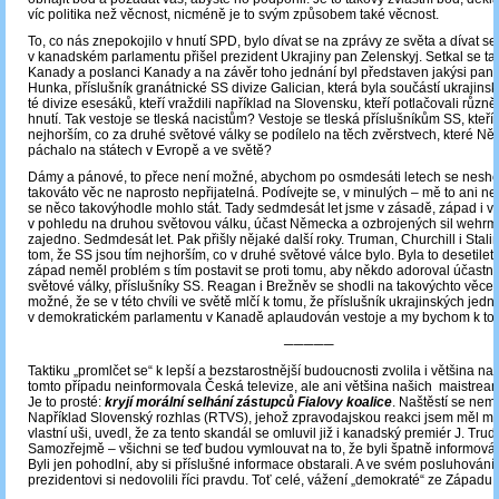
víc politika než věcnost, nicméně je to svým způsobem také věcnost.
To, co nás znepokojilo v hnutí SPD, bylo dívat se na zprávy ze světa a dívat se 
v kanadském parlamentu přišel prezident Ukrajiny pan Zelenskyj. Setkal se t
Kanady a poslanci Kanady a na závěr toho jednání byl představen jakýsi pan 
Hunka, příslušník granátnické SS divize Galician, která byla součástí ukrajinsk
té divize esesáků, kteří vraždili například na Slovensku, kteří potlačovali různ
hnutí. Tak vestoje se tleská nacistům? Vestoje se tleská příslušníkům SS, kteří b
nejhorším, co za druhé světové války se podílelo na těch zvěrstvech, které N
páchalo na státech v Evropě a ve světě?
Dámy a pánové, to přece není možné, abychom po osmdesáti letech se neshod
takováto věc ne naprosto nepřijatelná. Podívejte se, v minulých – mě to ani n
se něco takovýhodle mohlo stát. Tady sedmdesát let jsme v zásadě, západ i výc
v pohledu na druhou světovou válku, účast Německa a ozbrojených sil wehr
zajedno. Sedmdesát let. Pak přišly nějaké další roky. Truman, Churchill i Stali
tom, že SS jsou tím nejhorším, co v druhé světové válce bylo. Byla to desetilet
západ neměl problém s tím postavit se proti tomu, aby někdo adoroval účastn
světové války, příslušníky SS. Reagan i Brežněv se shodli na takovýchto věcec
možné, že se v této chvíli ve světě mlčí k tomu, že příslušník ukrajinských jedn
v demokratickém parlamentu v Kanadě aplaudován vestoje a my bychom k tom
─────
Taktiku „promlčet se“ k lepší a bezstarostnější budoucnosti zvolila i většina na
tomto případu neinformovala Česká televize, ale ani většina našich maistrea
Je to prosté:
kryjí morální selhání zástupců Fialovy koalice
. Naštěstí se neml
Například Slovenský rozhlas (RTVS), jehož zpravodajskou reakci jsem měl mo
vlastní uši, uvedl, že za tento skandál se omluvil již i kanadský premiér J. Tru
Samozřejmě – všichni se teď budou vymlouvat na to, že byli špatně informován
Byli jen pohodlní, aby si příslušné informace obstarali. A ve svém posluhován
prezidentovi si nedovolili říci pravdu. Toť celé, vážení „demokraté“ ze Západu!