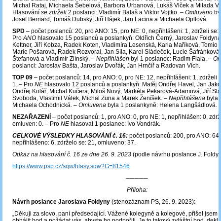
Michal Rataj, Michaela Šebelová, Barbora Urbanová, Lukáš Vlček a Milada V
Hlasování
se zdrželi
2 poslanci: Vladimír Balaš a Viktor Vojtko. –
Omluveno
by
Josef Bernard, Tomáš Dubský, Jiří Hájek, Jan Lacina a Michaela Opltová.
SPD
– počet poslanců: 20, pro ANO: 15, pro NE: 0, nepřihlášeni: 1, zdrželi se: 
Pro
ANO
hlasovalo 15 poslanců a poslankyň: Oldřich Černý, Jaroslav Foldyn
Kettner, Jiří Kobza, Radek Koten, Vladimíra Lesenská, Karla Maříková, Tomio
Marie Pošarová, Radek Rozvoral, Jan Síla, Karel Sládeček, Lucie Šafránková,
Štefanová a Vladimír Zlínský. –
Nepřihlášen
byl 1 poslanec: Radim Fiala. –
Om
poslanci: Jaroslav Bašta, Jaroslav Dvořák, Jan Hrnčíř a Radovan Vích.
TOP 09
– počet poslanců: 14, pro ANO: 0, pro NE: 12, nepřihlášeni: 1, zdrželi 
1. – Pro
NE
hlasovalo 12 poslanců a poslankyň: Matěj Ondřej Havel, Jan Jako
Ondřej Kolář, Michal Kučera, Miloš Nový, Markéta Pekarová-Adamová, Jiří Sla
Svoboda, Vlastimil Válek, Michal Zuna a Marek Ženíšek. –
Nepřihlášena
byla 
Michaela Ochodnická. –
Omluvena
byla 1 poslankyně: Helena Langšádlová.
NEZAŘAZENÍ
– počet poslanců: 1, pro ANO: 0, pro NE: 1, nepřihlášen: 0, zdrže
omluven: 0. – Pro
NE
hlasoval 1 poslanec: Ivo Vondrák.
CELKOVÉ VÝSLEDKY HLASOVÁNÍ č. 16:
počet poslanců: 200, pro ANO: 64,
nepřihlášeno: 6, zdrželo se: 21, omluveno: 37.
Odkaz na hlasování č. 16 ze dne 26. 9. 2023
(podle návrhu poslance J. Foldyn
https://www.psp.cz/sqw/hlasy.sqw?G=81546
─────
Příloha:
Návrh poslance Jaroslava Foldyny
(stenozáznam PS, 26. 9. 2023):
„Děkuji za slovo, paní předsedající. Vážené kolegyně a kolegové, přišel jsem 
obhájit bod a požádat vás, abyste ho podpořili. Je to takový zvláštní bod, dekla