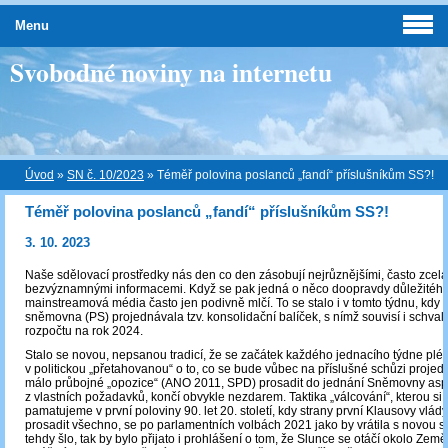
Menu
Svobodné noviny na internetu
Úvod
»
SN č. 10/2023
»
Téměř polovina poslanců „fandí“ příslušníkům SS?!
Téměř polovina poslanců „fandí“ příslušníkům SS?!
3. 10. 2023
Naše sdělovací prostředky nás den co den zásobují nejrůznějšími, často zcela
bezvýznamnými informacemi. Když se pak jedná o něco doopravdy důležitého
mainstreamová média často jen podivně mlčí. To se stalo i v tomto týdnu, kdy
sněmovna (PS) projednávala tzv. konsolidační balíček, s nímž souvisí i schval
rozpočtu na rok 2024.
Stalo se novou, nepsanou tradicí, že se začátek každého jednacího týdne pl
v politickou „přetahovanou“ o to, co se bude vůbec na příslušné schůzi proje
málo průbojné „opozice“ (ANO 2011, SPD) prosadit do jednání Sněmovny as
z vlastních požadavků, končí obvykle nezdarem. Taktika „válcování“, kterou si m
pamatujeme v první poloviny 90. let 20. století, kdy strany první Klausovy vlád
prosadit všechno, se po parlamentních volbách 2021 jako by vrátila s novou si
tehdy šlo, tak by bylo přijato i prohlášení o tom, že Slunce se otáčí okolo Země