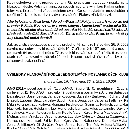
Kdo nesledoval přímý přenos jednání PS, nejspíš ani netuší, že k nějakému 
hlasování došlo. Většina mainstreamových média (s výjimkou Parlamentních l
televize o této události vůbec neinformovala. Co se provládním presstitutům n
raději mlčí. Na to jsme si za ty dva roky řádění Fialovy vlády již zvykli.
Aby bylo jasno: Mezi těmi, kdo odmítli zařadit Foldynův návrh na pořad jedn
premiér P. Fiala. Rovněž on je zřejmě tajným „fanouškem“ příslušníků SS. 
to nemůže nikoho překvapit: již od počátku 90. let 20. století patří k jeho
předseda sudeťáků Bernd Posselt. Tím je řečeno vše. Proto je na místě vyzv
aby okamžitě podal demisi!
Jak lze zjistit z počítačové sjetiny, v průběhu 76. schůze PS se dne 26. 9. 202
návrhu rozhodovalo v hlasování číslo16. Z přítomných 157 poslanců a poslan
pro návrh 64 osob, proti němu 72 osob, k hlasování se nepřihlásilo 6 osob, o
osob a při hlasování se zdrželo 21 osob. K tomu, aby byl návrh přijat, bylo nu
přítomných zákonodárců.
─────
VÝSLEDKY HLASOVÁNÍ PODLE JEDNOTLIVÝCH POSLANECKÝCH KLUB
(76. schůze, 16. hlasování, 26. 9. 2023, 19:06)
ANO 2011
– počet poslanců: 71, pro ANO: 49, pro NE: 0, nepřihlášeni: 2, zdrže
omluveno: 11. Pro
ANO
hlasovalo 49 poslanců a poslankyň: Andrea Babišová,
Balaštíková, Josef Bělica, Jana Berkovcová, Stanislav Berkovec, Richard Brab
Brázdil, Lubomír Brož, Jaroslav Bžoch, Klára Dostálová, Jaroslav Faltýnek, K
Milan Feranec, Eva Fialová, Romana Fischerová, Stanislav Fridrich, Jana Han
Havlíček, Tomáš Helebrant, Igor Hendrych, Ivan Jáč, Miloslav Janulík, David 
Knechtová, Martin Kolovratník, Jan Kubík, Martin Kukla, Ivana Mádlová, Jiří M
Metnar, Jana Mračková-Vildumetzová, Ladislav Okleštěk, Zuzana Ožanová, J
Pastuchová, František Petrtýl, Karel Rais, Michal Ratiborský, Drahoslav Ryba,
Alena Schillerová, Jiří Strýček, David Štolpa, Karel Tureček, Helena Válková, 
Radek Vondráček, Petr Vrána, Lubomír Wenzl, Milan Wenzl. –
Nepřihlášeni:
2 