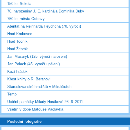
150 let Sokola
70. narozeniny J. E. kardinála Dominika Duky
750 let města Ostravy
Atentát na Reinharda Heydricha (70. výročí)
Hrad Krakovec
Hrad Točník
Hrad Žebrák
Jan Masaryk (125. výročí narození)
Jan Palach (45. výročí upálení)
Kozí hrádek
Křest knihy o R. Beranovi
Staroslovanské hradiště v Mikulčicích
Temp
Uctění památky Milady Horákové 26. 6. 2011
Vsetín v době Matouše Václavka
Poslední fotografie