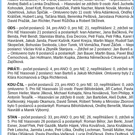
Andrej Babiš a Lenka Dražilová. – Hlasování
se zdrželo
9 osob: Aleš Juchelk
Kohoutek, Josef Kott, Roman Kubíček, Patrik Nacher, Marek Novák, Monika O
Oulehlová, Julius Špičák. –
Omluveno
bylo 11 osob: Věra Adámková, Ondřej 
Králíček, Hubert Lang, Taťána Malá, Berenika Peštová, Jaroslava Pokorná-J
David Pražák, Jan Richter, Pavel Růžička a Robert Stržínek.
ODS
– počet poslanců: 34, pro ANO: 0, pro NE: 21, nepřihlášeni: 2, zdrželi se:
Pro
NE
hlasovalo 21 poslanců a poslankyň: Ivan Adamec, Jana Bačíková, Petr
Benda, Petr Bendl, Stanislav Blaha, Eva Decroix, Petr Fiala, Petr Fifka, Karel H
Havránek, Jakub Janda, Pavel Kašník, Karel Krejza, Martin Major, Rudolf Salve
Skopeček, Bohuslav Svoboda, Libor Turek, Vít Vomáčka, Pavel Žáček. –
Nepři
poslanci: Václav Král a Zbyněk Stanjura. –
Zdrželi se
2 poslanci: Jan Bureš a 
–
Omluveno
bylo 9 poslanců a poslankyň: Jan Bauer, Martin Baxa, Pavel Blaž
Černochová, Jan Hofmann, Martin Kupka, Zdenka Němečková-Crkvenjaš a R
Zajíčková.
PIRÁTI
– počet poslanců: 4, pro ANO: 0, pro NE: 2, nepřihlášeni: 0, zdrželi se: 
Pro
NE
hlasovali 2 poslanci: Ivan Bartoš a Jakub Michálek.
Omluveny
byly 2 
Klára Kocmanová a Olga Richterová.
KDU-ČSL
– počet poslanců: 23, pro ANO: 0, pro NE: 10, nepřihlášeni: 0, zdržel
omluveno: 5. Pro
NE
hlasovalo 10 osob: Pavel Bělobrádek, Jiří Carbol, Pavla
Šimon Heller, Marie Jílková, Michael Kohajda, Nina Nováková, Tom Philipp, K
Antonín Tesařík. – Hlasování
se zdrželo
8 osob: Jan Bartošek, Aleš Dufek, Jiří 
Kaňkovský, Hayato Okamura, David Šimek, Róbert Teleky a Miroslav Zborovs
bylo 5 poslanců a poslankyň: Romana Bělohlávková, Ondřej Benešík, Marian J
Navrátil a Marek Výborný.
STAN
– počet poslanců: 33, pro ANO: 0, pro NE: 26, nepřihlášeni: 0, zdrželi s
5. Pro
NE
hlasovalo 26 poslanců a poslankyň: Roman Bělor, Jan Berki, Josef 
Exner, Josef Flek, Petr Gazdík, Martin Hájek, Věra Kovářová, Jana Krutáková,
Petr Letocha, Jarmila Levko, Petr Liška, Ondřej Lochman, Tomáš Müller, Hana
Eliška Olšáková, Pavla Pivoňka-Vaňková, Lucie Potůčková, Petra Quittová, Ví