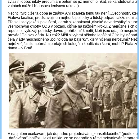
zvláštní doba: nikdy předtím ani potom se již nemohlo říkat, že kandidovat a zví
volbách může i Klausova tenisová raketa.)
Nechci tvrdit, že ta doba je zpátky. Ani zdaleka tomu tak není. „Osobnosti“, kt
Fialova koalice, představují ten nejhorší politický a lidský odpad, takže není c
Přesto i tady jakési pokušení, kterak si zopakovat „divoké devadesátky“ s tunel
všemocnými kmotry ODS v pozadí, cítíme na každém kroku. Z nejrůznějších dě
republice vylézají politicky dávno „pohřbení“ kmotři, kteří jsou údajně nespokoj
provádí Fialova vláda. Nu což? Měli si vybrat někoho lepšího! Čí to byl nápad p
čela vlády neschopného „politologa na baterky“, který ničemu nerozumí? Než dě
nejrůznějším lumpárnám partajních kolegů a koaličních šíbrů, mohl P. Fiala zů
doma – v Brně.
V napjatém očekávání, jak dopadne projednávání „konsolidačního“ (podle op
„daňového“) balíčku, jaksi uniklo, co se odehrálo v rámci schvalování progra