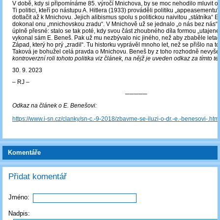
V době, kdy si připomínáme 85. výročí Mnichova, by se moc nehodilo mluvit o
Ti politici, kteří po nástupu A. Hitlera (1933) prováděli politiku „appeasementu“
dotlačit až k Mnichovu. Jejich alibismus spolu s politickou naivitou „státníka“ 
dokonal onu „mnichovskou zradu“. V Mnichově už se jednalo „o nás bez nás“.
úplně přesné: stalo se tak poté, kdy svou část zhoubného díla formou „utajen
vykonal sám E. Beneš. Pak už mu nezbývalo nic jiného, než aby zbaběle letad
Západ, který ho prý „zradil“. Tu historku vyprávěl mnoho let, než se přišlo na to,
Taková je bohužel celá pravda o Mnichovu. Beneš by z toho rozhodně nevyšel 
kontroverzní roli tohoto politika viz článek, na nějž je uveden odkaz za tímto te
30. 9. 2023
‒ RJ ‒
─────
Odkaz na článek o E. Benešovi:
https://www.i-sn.cz/clanky/sn-c.-9-2018/zbavme-se-iluzi-o-dr.-e.-benesovi-.htm
Komentáře
Přidat komentář
Jméno:
Nadpis: