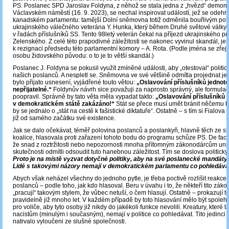
PS. Poslanec SPD Jaroslav Foldyna, z něhož se stala jedna z „hvězd“ demon
Václavském náměstí (16. 9. 2023), se nechal inspirovat událostí, jež se odehrá
kanadském parlamentu: tamější Dolní sněmovna totiž odměnila bouřlivým po
ukrajinského válečného veterána Y. Hunka, který během Druhé světové války 
v řadách příslušníků SS. Tento 98letý veterán čekal na příjezd ukrajinského pr
Zelenského. Z celé této prapodivné záležitosti se nakonec vyvinul skandál, jenž
k rezignaci předsedu této parlamentní komory – A. Rota. (Podle jména se zře
osobu židovského původu: o to je to větší skandál.)
Poslanec J. Foldyna se pokusil využít zmíněné události, aby „otestoval“ politi
našich poslanců. A nespletl se. Sněmovna ve své většině odmítla projednat je
bylo přijato usnesení, vyjádřené touto větou:
„Oslavování příslušníků jednote
nepřijatelné.“
Foldynův návrh sice považuji za naprosto správný, ale formulac
poopravil. Správně by tato věta měla vypadat takto:
„Oslavování příslušníků 
v demokratickém státě zakázáno!“
Stát se přece musí umět bránit něčemu 
by se jednalo o „stát na cestě k fašistické diktatuře“. Ostatně ‒ s tím si Fialova
již od samého začátku své existence.
Jak se dalo očekávat, téměř polovina poslanců a poslankyň, hlavně těch ze st
koalice, hlasovala proti zařazení tohoto bodu do programu schůze PS. De facto
že snad z roztržitosti nebo nepozornosti mnoha přítomným zákonodárcům unik
skutečnosti odmítli odsoudit tuto hanebnou záležitost. Tím se doslova politicky
Proto je na místě vyzvat dotyčné politiky, aby na své poslanecké mandáty 
Lidé s takovými názory nemají v demokratickém parlamentu co pohledáva
Abych však neházel všechny do jednoho pytle, je třeba poctivě rozlišit reakce 
poslanců – podle toho, jak kdo hlasoval. Beru v úvahu i to, že někteří tito záko
„pracují“ takovým stylem, že vůbec netuší, o čem hlasují. Ostatně – prokazují t
pravidelně již mnoho let. V každém případě by toto hlasování mělo být spoleh
pro voliče, aby tyto osoby již nikdy do jakékoli funkce nevolili. Kreatury, které t
nacistům (minulým i současným), nemají v politice co pohledávat. Tito jedinci 
natrvalo vyloučeni ze slušné společnosti.