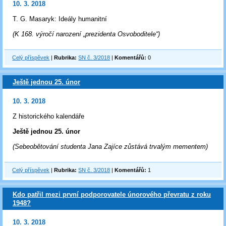
10. 3. 2018
T. G. Masaryk: Ideály humanitní
(K 168. výročí narození „prezidenta Osvoboditele“)
Celý příspěvek
|
Rubrika:
SN č. 3/2018
|
Komentářů:
0
Ještě jednou 25. únor
10. 3. 2018
Z historického kalendáře
Ještě jednou 25. únor
(Sebeobětování studenta Jana Zajíce zůstává trvalým mementem)
Celý příspěvek
|
Rubrika:
SN č. 3/2018
|
Komentářů:
1
Kdo patřil mezi první podporovatele únorového převratu z roku
1948?
10. 3. 2018