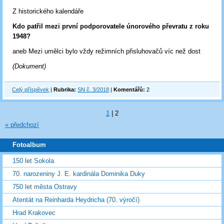
Z historického kalendáře
Kdo patřil mezi první podporovatele únorového převratu z roku
1948?
aneb Mezi umělci bylo vždy režimních přisluhovačů víc než dost
(Dokument)
Celý příspěvek
|
Rubrika:
SN č. 3/2018
|
Komentářů:
2
1
|
2
« předchozí
Fotoalbum
150 let Sokola
70. narozeniny J. E. kardinála Dominika Duky
750 let města Ostravy
Atentát na Reinharda Heydricha (70. výročí)
Hrad Krakovec