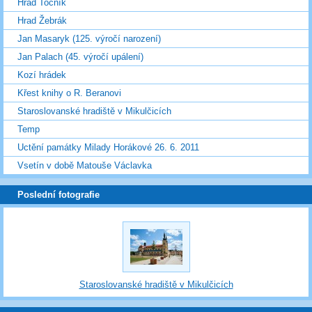
Hrad Točník
Hrad Žebrák
Jan Masaryk (125. výročí narození)
Jan Palach (45. výročí upálení)
Kozí hrádek
Křest knihy o R. Beranovi
Staroslovanské hradiště v Mikulčicích
Temp
Uctění památky Milady Horákové 26. 6. 2011
Vsetín v době Matouše Václavka
Poslední fotografie
Staroslovanské hradiště v Mikulčicích