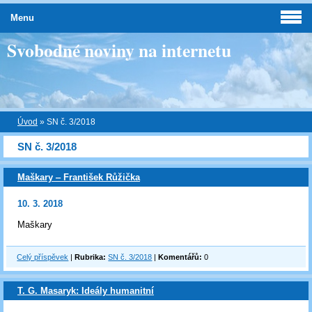
Menu
Svobodné noviny na internetu
Úvod
»
SN č. 3/2018
SN č. 3/2018
Maškary ‒ František Růžička
10. 3. 2018
Maškary
Celý příspěvek
|
Rubrika:
SN č. 3/2018
|
Komentářů:
0
T. G. Masaryk: Ideály humanitní