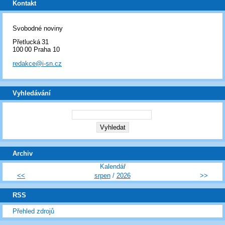
Kontakt
Svobodné noviny
Přetlucká 31
100 00 Praha 10
redakce@i-sn.cz
Vyhledávání
Archiv
Kalendář
<<
srpen
/
2026
>>
RSS
Přehled zdrojů