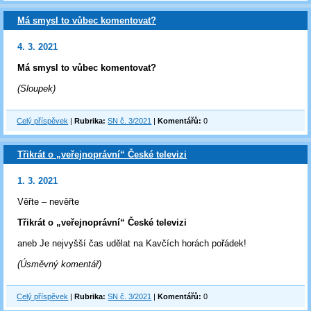
Má smysl to vůbec komentovat?
4. 3. 2021
Má smysl to vůbec komentovat?
(Sloupek)
Celý příspěvek
|
Rubrika:
SN č. 3/2021
|
Komentářů:
0
Třikrát o „veřejnoprávní“ České televizi
1. 3. 2021
Věřte – nevěřte
Třikrát o „veřejnoprávní“ České televizi
aneb Je nejvyšší čas udělat na Kavčích horách pořádek!
(Úsměvný komentář)
Celý příspěvek
|
Rubrika:
SN č. 3/2021
|
Komentářů:
0