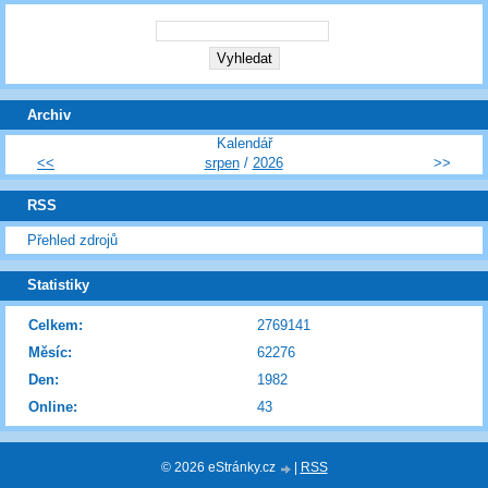
Archiv
Kalendář
<<
srpen
/
2026
>>
RSS
Přehled zdrojů
Statistiky
Celkem:
2769141
Měsíc:
62276
Den:
1982
Online:
43
© 2026 eStránky.cz
|
RSS