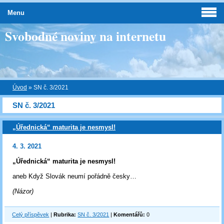
Menu
Svobodné noviny na internetu
Úvod
»
SN č. 3/2021
SN č. 3/2021
„Úřednická“ maturita je nesmysl!
4. 3. 2021
„Úřednická“ maturita je nesmysl!
aneb Když Slovák neumí pořádně česky…
(Názor)
Celý příspěvek
|
Rubrika:
SN č. 3/2021
|
Komentářů:
0