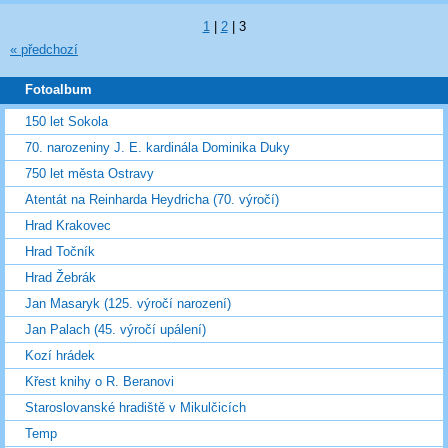
1
|
2
|
3
« předchozí
Fotoalbum
150 let Sokola
70. narozeniny J. E. kardinála Dominika Duky
750 let města Ostravy
Atentát na Reinharda Heydricha (70. výročí)
Hrad Krakovec
Hrad Točník
Hrad Žebrák
Jan Masaryk (125. výročí narození)
Jan Palach (45. výročí upálení)
Kozí hrádek
Křest knihy o R. Beranovi
Staroslovanské hradiště v Mikulčicích
Temp