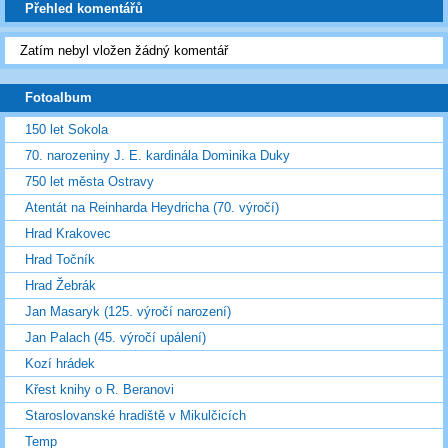
Přehled komentářů
Zatím nebyl vložen žádný komentář
Fotoalbum
150 let Sokola
70. narozeniny J. E. kardinála Dominika Duky
750 let města Ostravy
Atentát na Reinharda Heydricha (70. výročí)
Hrad Krakovec
Hrad Točník
Hrad Žebrák
Jan Masaryk (125. výročí narození)
Jan Palach (45. výročí upálení)
Kozí hrádek
Křest knihy o R. Beranovi
Staroslovanské hradiště v Mikulčicích
Temp