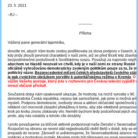
23. 5. 2021
‒RJ ‒
─────
Příloha:
Vážený pane generální tajemníku,
dovolte mi, abych Vám touto cestou poděkovala za slova podpory v časech, kt
kdy jindy zkouší pevnost charakterů v naší zemi, jež se před třiceti lety zbavil
bezpodmínečné poslušnosti k Sovětskému svazu. Považuji za naprosto nepřij
abychom se hlasitě neozvali ve chvíli, kdy je v naší zemi ze strany Ruské 
oficiálně vyhrožováno demokraticky zvoleným politikům pouze za to, že maj
politický názor.
Bezprecedentní mlčení čelních představitelů českého státu
je pak cynickým obrázkem servility k autoritářskému režimu v Kremlu
.
O t
vážím Vašeho postoje, který jste v rozhovoru pro Českou televizi vyjádřil v
mnozí občané přivítali
.
Současná doba nám opakovaně ukazuje, že hodnoty, na nichž vyrostla v 90. l
demokratická Česká republika, nejsou tak samozřejmé, jak jsme si možná ješ
mysleli. Podpora demokracie, svobody slova a aktivní občanské společnosti jso
některé cizí mocnosti zásadní překážkou k tomu, aby zde efektivně prosazova
krok po kroku znovu získávaly vliv. Neměli bychom tedy podceňovat jejich sna
proto, aby nás oslabily a tohoto cíle dosáhly.
I proto považujeme za klíčové aktivně podporovat naše členství v Severoatlanti
Rozpočet na obranu se nesmí stát nejjednodušší obětí škrtů v době, kdy se e
propadá do recese. Zároveň si uvědomujeme, že Severoatlantická aliance má 
politický a hodnotový rozměr. Musíme proto být připraveni na nové nevojenské