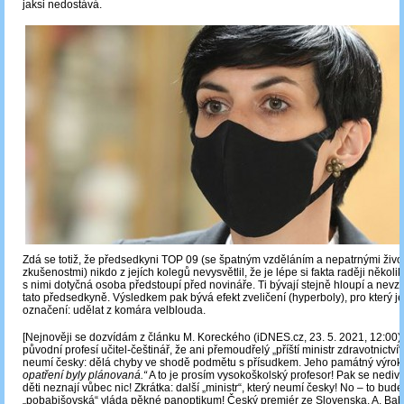
jaksi nedostává.
Zdá se totiž, že předsedkyni TOP 09 (se špatným vzděláním a nepatrnými živo
zkušenostmi) nikdo z jejích kolegů nevysvětlil, že je lépe si fakta raději několik
s nimi dotyčná osoba předstoupí před novináře. Ti bývají stejně hloupí a nevzd
tato předsedkyně. Výsledkem pak bývá efekt zveličení (hyperboly), pro který je
označení: udělat z komára velblouda.
[Nejnověji se dozvídám z článku M. Koreckého (iDNES.cz, 23. 5. 2021, 12:00), 
původní profesí učitel-češtinář, že ani přemoudřelý „příští ministr zdravotnictví“
neumí česky: dělá chyby ve shodě podmětu s přísudkem. Jeho památný výrok 
opatření byly plánovaná.“
A to je prosím vysokoškolský profesor! Pak se nediv
děti neznají vůbec nic! Zkrátka: další „ministr“, který neumí česky! No – to bude
„pobabišovská“ vláda pěkné panoptikum! Český premiér ze Slovenska, A. Bab