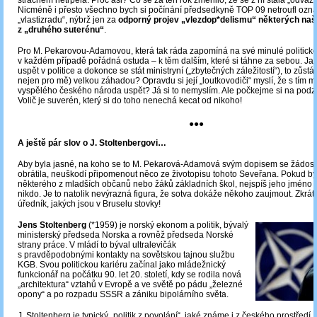
strachem netrpěla. Proč asi? Co se za ten rok změnilo, že se z ní stala „odváž
Nicméně i přesto všechno bych si počínání předsedkyně TOP 09 netroufl ozna
„vlastizradu“, nýbrž jen za
odporný projev „vlezdop*delismu“ některých naši
z „druhého suterénu“
.
Pro M. Pekarovou-Adamovou, která tak ráda zapomíná na své minulé politické „
v každém případě pořádná ostuda – k těm dalším, které si táhne za sebou. Jak
uspět v politice a dokonce se stát ministryní („zbytečných záležitostí“), to zůst
nejen pro mě) velkou záhadou? Opravdu si její „loutkovodiči“ myslí, že s tím m
vyspělého českého národa uspět? Já si to nemyslím. Ale počkejme si na podzi
Volič je suverén, který si do toho nenechá kecat od nikoho!
●●●
A ještě pár slov o J. Stoltenbergovi…
Aby byla jasné, na koho se to M. Pekarová-Adamová svým dopisem se žádost
obrátila, neuškodí připomenout něco ze životopisu tohoto Seveřana. Pokud bys
některého z mladších občanů nebo žáků základních škol, nejspíš jeho jméno
nikdo. Je to natolik nevýrazná figura, že sotva dokáže někoho zaujmout. Zkrát
úředník, jakých jsou v Bruselu stovky!
Jens Stoltenberg
(*1959) je norský ekonom a politik, bývalý
ministerský předseda Norska a rovněž předseda Norské
strany práce. V mládí to býval ultralevičák
s pravděpodobnými kontakty na sovětskou tajnou službu
KGB. Svou politickou kariéru začínal jako mládežnický
funkcionář na počátku 90. let 20. století, kdy se rodila nová
„architektura“ vztahů v Evropě a ve světě po pádu „železné
opony“ a po rozpadu SSSR a zániku bipolárního světa.
J. Stoltenberg je typický „politik z povolání“, jaké známe i z českého prostředí