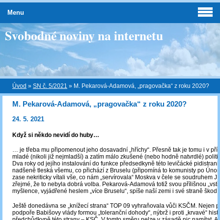
Menu
Svobodné noviny na internetu
Úvod
»
SN č. 5/2021
»
M. Pekarová-Adamová, „pragovačka“ z roku 2020?
M. Pekarová-Adamová, „pragovačka“ z roku 2020?
24. 5. 2021
Když si někdo nevidí do huby…
… je třeba mu připomenout jeho dosavadní „hříchy“. Přesně tak je tomu i v př
mladé (nikoli již nejmladší) a zatím málo zkušené (nebo hodně natvrdlé) polit
Dva roky od jejího instalování do funkce předsedkyně této levičácké pidistranič
nadšeně tleská všemu, co přichází z Bruselu (připomíná to komunisty po Únoru
zase nekriticky vítali vše, co nám „servírovala“ Moskva v čele se soudruhem J. 
zřejmé, že to nebyla dobrá volba. Pekarová-Adamová totiž svou přílišnou „vstří
myšlence, vyjádřené heslem „více Bruselu“, spíše naší zemi i své straně škodí
Ještě donedávna se „knížecí strana“ TOP 09 vyhraňovala vůči KSČM. Nejen p
podpoře Babišovy vlády formou „toleranční dohody“, nýbrž i proti „krvavé“ histo
předchůdkyně této strany – KSČ. V tomto směru nelze v zásadě nic namítat. A