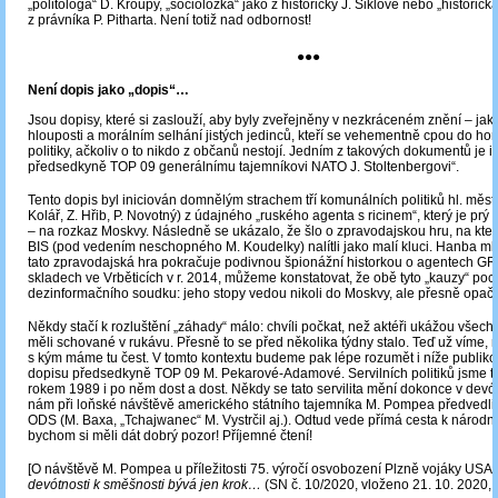
„politologa“ D. Kroupy, „socioložka“ jako z historičky J. Šiklové nebo „historičk
z právníka P. Pitharta. Není totiž nad odbornost!
●●●
Není dopis jako „dopis“…
Jsou dopisy, které si zaslouží, aby byly zveřejněny v nezkráceném znění – ja
hlouposti a morálním selhání jistých jedinců, kteří se vehementně cpou do hor
politiky, ačkoliv o to nikdo z občanů nestojí. Jedním z takových dokumentů je i
předsedkyně TOP 09 generálnímu tajemníkovi NATO J. Stoltenbergovi“.
Tento dopis byl iniciován domnělým strachem tří komunálních politiků hl. měst
Kolář, Z. Hřib, P. Novotný) z údajného „ruského agenta s ricinem“, který je prý 
– na rozkaz Moskvy. Následně se ukázalo, že šlo o zpravodajskou hru, na kter
BIS (pod vedením neschopného M. Koudelky) nalítli jako malí kluci. Hanba mlu
tato zpravodajská hra pokračuje podivnou špionážní historkou o agentech G
skladech ve Vrběticích v r. 2014, můžeme konstatovat, že obě tyto „kauzy“ poc
dezinformačního soudku: jeho stopy vedou nikoli do Moskvy, ale přesně opa
Někdy stačí k rozluštění „záhady“ málo: chvíli počkat, než aktéři ukážou všechn
měli schované v rukávu. Přesně to se před několika týdny stalo. Teď už víme,
s kým máme tu čest. V tomto kontextu budeme pak lépe rozumět i níže publi
dopisu předsedkyně TOP 09 M. Pekarové-Adamové. Servilních politiků jsme t
rokem 1989 i po něm dost a dost. Někdy se tato servilita mění dokonce v devót
nám při loňské návštěvě amerického státního tajemníka M. Pompea předvedli ně
ODS (M. Baxa, „Tchajwanec“ M. Vystrčil aj.). Odtud vede přímá cesta k národní
bychom si měli dát dobrý pozor! Příjemné čtení!
[O návštěvě M. Pompea u příležitosti 75. výročí osvobození Plzně vojáky USA 
devótnosti k směšnosti bývá jen krok…
(SN č. 10/2020, vloženo 21. 10. 2020,