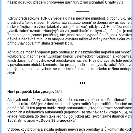
násilí) do rukou předem připravené garnitury z řad signatářů Charty 77.]
─────
Kdyby předsedkyně TOP 09 věděla o naší nedávné minulosti o trochu víc, než
předvedla (její označení Protektorátu za „autonomní“ je doopravdy úsměvné a 
diskvalifikující pro výkon jakékoliv veřejné funkce), nikdy by J. Hamáčka nemo
„vlastizrádce“ označit. Nanejvýš tak za „nadbíhače“ ruským zájmům (tím je osta
Zeman a jeho „hradní partička“), ale „vlastizrada“ vypadá úplně jinak. Vlastizrá
dávné a nedávné minulosti obvykle otevírali městské brány nepřátelským voj
přímo „navigovali“ místním terénem k cíli.
Ač to bude možná vypadat jako protimluv, k vlastizrádcům nepatřili ani mnozí z
kolaboranti, např. někteří „vlajkaři“ končili v německých věznicích a koncentrá
jejich „fašismus“ nevyhovoval představám nacistů. Přesto právě tito lidé poslou
v poválečném období komunistické propagandě – jako „vlastizrádci“. Měli byc
dobrý pozor na to, abychom se v podmínkách demokratického režimu nedopouš
chyb.
●●●
Není pragovák jako „pragovák“!
Asi bych měl začít vysvětlením, jež bude určeno zejména mladším čtenářům, kt
události roku 1968 jen z doslechu – od svých rodičů či prarodičů, případně od 
pamětníků. Ti ten pojem dobře znají: automobilka „Praga“ v Praze-Vysočanec
osobních a nákladních automobilů (legendou se stal náklaďák Praga V3S), m
letadel vstoupila do dějin také jednou politickou akcí svých zaměstnanců v d
1968. Byl to známý
„Dopis 99 pragováků“
.
V době, kdy probíhala složitá jednání nejvyšších představitelů komunistických 