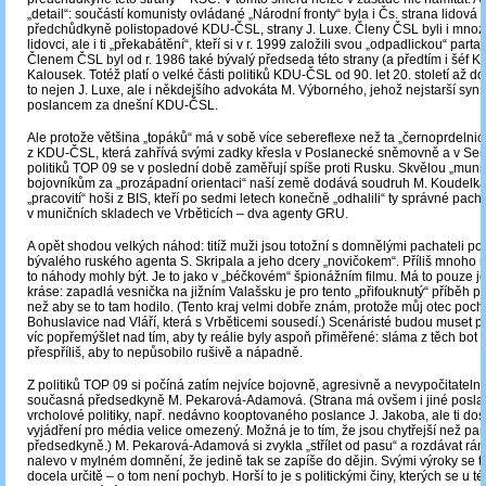
„detail“: součástí komunisty ovládané „Národní fronty“ byla i Čs. strana lidová 
předchůdkyně polistopadové KDU-ČSL, strany J. Luxe. Členy ČSL byli i mnoz
lidovci, ale i ti „překabátění“, kteří si v r. 1999 založili svou „odpadlickou“ part
Členem ČSL byl od r. 1986 také bývalý předseda této strany (a předtím i šéf 
Kalousek. Totéž platí o velké části politiků KDU-ČSL od 90. let 20. století až d
to nejen J. Luxe, ale i někdejšího advokáta M. Výborného, jehož nejstarší syn
poslancem za dnešní KDU-ČSL.
Ale protože většina „topáků“ má v sobě více sebereflexe než ta „černoprdelnic
z KDU-ČSL, která zahřívá svými zadky křesla v Poslanecké sněmovně a v Sen
politiků TOP 09 se v poslední době zaměřují spíše proti Rusku. Skvělou „munic
bojovníkům za „prozápadní orientaci“ naší země dodává soudruh M. Koudelka
„pracovití“ hoši z BIS, kteří po sedmi letech konečně „odhalili“ ty správné pac
v muničních skladech ve Vrběticích – dva agenty GRU.
A opět shodou velkých náhod: titíž muži jsou totožní s domnělými pachateli po
bývalého ruského agenta S. Skripala a jeho dcery „novičokem“. Příliš mnoho 
to náhody mohly být. Je to jako v „béčkovém“ špionážním filmu. Má to pouze 
kráse: zapadlá vesnička na jižním Valašsku je pro tento „přifouknutý“ příběh pří
než aby se to tam hodilo. (Tento kraj velmi dobře znám, protože můj otec poch
Bohuslavice nad Vláří, která s Vrběticemi sousedí.) Scenáristé budou muset pr
víc popřemýšlet nad tím, aby ty reálie byly aspoň přiměřené: sláma z těch bot
přespříliš, aby to nepůsobilo rušivě a nápadně.
Z politiků TOP 09 si počíná zatím nejvíce bojovně, agresivně a nevypočitateln
současná předsedkyně M. Pekarová-Adamová. (Strana má ovšem i jiné posla
vrcholové politiky, např. nedávno kooptovaného poslance J. Jakoba, ale ti dost
vyjádření pro média velice omezený. Možná je to tím, že jsou chytřejší než pan
předsedkyně.) M. Pekarová-Adamová si zvykla „střílet od pasu“ a rozdávat rán
nalevo v mylném domnění, že jedině tak se zapíše do dějin. Svými výroky se 
docela určitě – o tom není pochyb. Horší to je s politickými činy, kterých se u tét