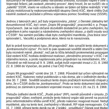
sdružených ve vojenském paktu Varšavská smlouva, vzrůstalo napětí v celé sp
Vojenské řešení, jak zastavit „obrodný proces“, který hrozil, že se rozšíří i do o
„satelitů“ SSSR, viselo ve vzduchu a stávalo se týden od týdne reálnější. V tét
začaly mobilizovat ty nejkonzervativnější skupiny členů KSČ, které chtěly Du
násilně zastavit a požádat o přímou vojenskou pomoc Sovětský svaz (SSSR).
Jednou z takových akcí, jež byly organizovány „zdola“, z členské základny te
dvoumilionové KSČ, byl i onen „Dopis 99 pragováků“, pracovníků n. p. Praga 
Vysočanech. Jak se naši občané dozvěděli dodatečně po jeho zveřejnění, by
podnětem k jeho napsání a následnému zveřejnění obavy „o další osudy soci
v ČSSR“. Na samém počátku však bylo zveřejnění manifestu „Dva tisíce slov“ 
spisovatel L. Vaculík) a podpisová akce, která na to navazovala.
Byli to právě konzervativci typu „99 pragováků“, kdo označili tento dokument z
„kontrarevoluční výzvu“. Po nich to pak opakovali sovětští straničtí a státní čini
byla nicméně méně „divoká“, než jak to líčila tehdejší prokremelská propagan
část vedení KSČ hodlala dotáhnout realizaci „obrodného procesu“ v KSČ i ve 
zdárného konce, a proto naplánovala jeho projednání na mimořádném, XIV., 
Původně se měl konat až 9. 9. 1968, avšak kvůli vojenské invazi z 21. 8. 1968
22. 8. 1968 do Vysočan, do jedné z hal ČKD Praha.
„Dopis 99 pragováků“ vznikl dne 18. 7. 1968. Původně byl určen výhradně ne
vedení KSČ. Nakonec nebyl publikován u nás doma, ale v ústředním deníku 
dne 30. 7. 1968. Sovětští soudruzi tento dopis pražských komunistů chápali j
toho, že v ČSSR došlo ke „kontrarevoluci“. Proto se tento dokument stal jednou
jedinou) ze záminek k provedení vojenské invaze v noci z 20. na 21. 8. 1968.
Třebaže ústřední deník KSČ, „Rudé právo“ (RP), neměl původně v úmyslu „Do
pragováků“ vůbec zveřejnit, protože tento tiskový orgán stál pevně na pozicíc
jeho reformistického křídla uvnitř KSČ, přesto nakonec reagovat musel. Nebylo
myslitelné, aby na tento text, zveřejněný v Moskvě, RP nijak nereagovalo. O d
31. 7. 1968, přinesl tento deník na str. 2 krátký, „vysvětlující“ článek pod titulke