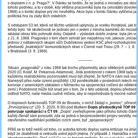
s dopisem z n. p. Praga?“. V článku se tvrdilo, že se jedná o iniciativu asi st
tohoto podniku, a to v době, kdy většina pracovníků byla na celostátní dovolen
1968) a o tomto dopise prý nic nevěděla. Akce byla v tomto článku vylíčena ja
politická hra za zády těch ostatních.
S odstupem 53 let, které od těchto událostí uplynuly, je vcelku lhostejné, jak to
tehdy bylo. Ve skutečnosti se jednalo jen o jeden z mnoha kamínků do mozaiky
skládal obraz této pohnuté doby. Ostatně – výsledek dobře známe: byla jím v
z 21. 8. 1968. Pragováci v tom všem sehráli jen nepatrnou roli, jakousi „iniciační
jednou z nátlakových skupin vůči Dubčekovu vedení KSČ před rozhodujícími 
předsedů „bratrských“ komunistických stran v Čierné nad Tisou (29. 7. – 1. 8. 
v Bratislavě (3. 8. 1968).
─────
Situaci „pragováků“ z roku 1968 tak trochu připomněly akce některých politik
2020 (O. Kolář, M. Pekarová-Adamová). Jistá podobnost s rokem 1968 tady sic
každému realistickému pozorovateli musí být zřejmé, že NATO k nám svá vojs
Nanejvýš přes naše území projíždějí. (Již poněkolikáté v posledních letech mí
konvoje z amerických základen v Německu na spojenecká cvičení do některé
zemí.) Podobnost může být snad jen v tom, že o této události, dopisu předse
ústředí NATO, naše média cudně mlčela, aby si nepohněvala ty mocné nahoře
O dopisech funkcionářů TOP 09 do Bruselu, v nichž žádají o „pomoc“, přinesly
„Prvnízprávy.cz“ (20. 5. 2020, 8:30) pod titulkem
Dopis předsedkyně TOP 09 
potvrzuje spolupráci s ČT 09
. „Dopis“ zveřejňujeme jako přílohu tohoto člán
každý čtenář sám posoudit, zda se jedná o bezprecedentní projev servility, neb
otevřeného nadbíhání politikům cizích zemí, byť „spojeneckých“.
Příliš se to totiž neliší od toho, co autorka tohoto dopisu sama kritizuje na jiných 
když ze zbabělosti si netroufá uvést jejich jména. (V případě J. Hamáčka o rok