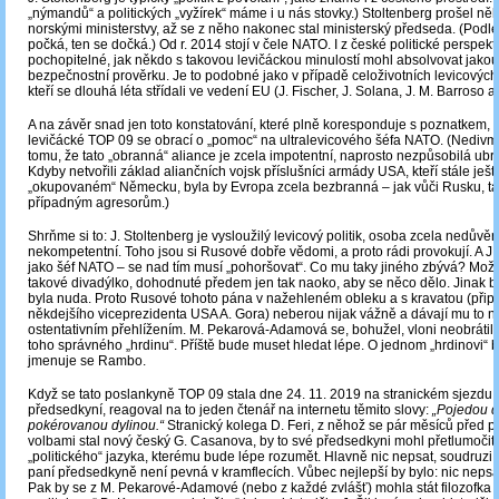
„nýmandů“ a politických „vyžírek“ máme i u nás stovky.) Stoltenberg prošel ně
norskými ministerstvy, až se z něho nakonec stal ministerský předseda. (Podle
počká, ten se dočká.) Od r. 2014 stojí v čele NATO. I z české politické perspekt
pochopitelné, jak někdo s takovou levičáckou minulostí mohl absolvovat jakou
bezpečnostní prověrku. Je to podobné jako v případě celoživotních levicových
kteří se dlouhá léta střídali ve vedení EU (J. Fischer, J. Solana, J. M. Barroso aj.
A na závěr snad jen toto konstatování, které plně koresponduje s poznatkem,
levičácké TOP 09 se obrací o „pomoc“ na ultralevicového šéfa NATO. (Nedivm
tomu, že tato „obranná“ aliance je zcela impotentní, naprosto nezpůsobilá ubrá
Kdyby netvořili základ aliančních vojsk příslušníci armády USA, kteří stále ješt
„okupovaném“ Německu, byla by Evropa zcela bezbranná – jak vůči Rusku, tak
případným agresorům.)
Shrňme si to: J. Stoltenberg je vysloužilý levicový politik, osoba zcela nedůvě
nekompetentní. Toho jsou si Rusové dobře vědomi, a proto rádi provokují. A J.
jako šéf NATO – se nad tím musí „pohoršovat“. Co mu taky jiného zbývá? Možn
takové divadýlko, dohodnuté předem jen tak naoko, aby se něco dělo. Jinak b
byla nuda. Proto Rusové tohoto pána v nažehleném obleku a s kravatou (při
někdejšího viceprezidenta USA A. Gora) neberou nijak vážně a dávají mu to 
ostentativním přehlížením. M. Pekarová-Adamová se, bohužel, vloni neobrátil
toho správného „hrdinu“. Příště bude muset hledat lépe. O jednom „hrdinovi“ 
jmenuje se Rambo.
Když se tato poslankyně TOP 09 stala dne 24. 11. 2019 na stranickém sjezdu
předsedkyní, reagoval na to jeden čtenář na internetu těmito slovy:
„Pojedou do 
pokérovanou dylinou.“
Stranický kolega D. Feri, z něhož se pár měsíců před 
volbami stal nový český G. Casanova, by to své předsedkyni mohl přetlumočit 
„politického“ jazyka, kterému bude lépe rozumět. Hlavně nic nepsat, soudruzi,
paní předsedkyně není pevná v kramflecích. Vůbec nejlepší by bylo: nic nepsat
Pak by se z M. Pekarové-Adamové (nebo z každé zvlášť) mohla stát filozofka 