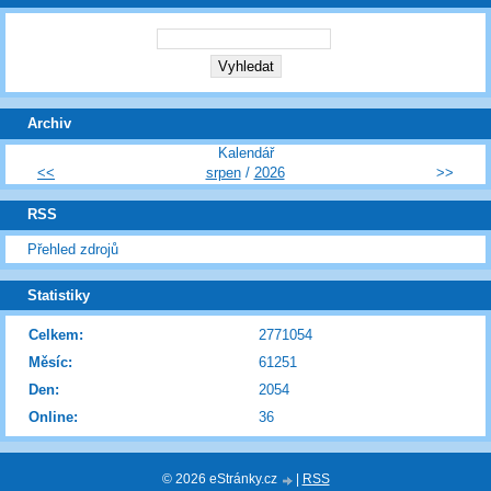
Archiv
Kalendář
<<
srpen
/
2026
>>
RSS
Přehled zdrojů
Statistiky
Celkem:
2771054
Měsíc:
61251
Den:
2054
Online:
36
© 2026 eStránky.cz
|
RSS