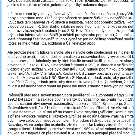
KSČ sice stále ještě zůstávali „muži roku 1968“ (Dubček, Černík, Svoboda), al
jak to s tím pokračováním „polednové politiky“ nakonec dopadne.
Informace nám byly tehdy „dávkovány“ postupně: něco na způsob „kauzy Vrbět
nebylo najednou moc. O některých věcech se pouze šuškalo v nejvyšších kruz
KSČ: také tam panoval velký strach a nejistota. Něco podobného zažívali komuni
v době po zatčení R. Slánského: nikdo nevěděl hodiny ani dne, kdy si pro něh
soudruzi v kožených kabátech (= od StB). Hovořilo se tehdy o tom, že „nepřáte
prý budou internováni na Sibiři (a někteří pro výstrahu popraveni), že namísto
které připravují čeští novináři, budou vycházet jen do češtiny přeložené sovět
(totéž se mělo týkat i Čs. rozhlasu a Čs. televize) apod.
Ale protože nejen v lidském životě, ale i v životě celé společnosti se nic nejí ta
to původně uvaří, i náš tehdejší dramatický a nezáviděníhodný vývoj skončil
bez poprav, ale s kriminály pro ty, kteří hlasitě nesouhlasili s okupací ze stran
osvoboditelů z roku 1945, s masovými čistkami v KSČ, v úřadech a ve školách,
v ozbrojených složkách, kde bylo členství v KSČ nutnou podmínkou pro přijetí
„sekerníků“ A. Indry, V. Biľaka a A. Kapka (to byl známý postrach všech pražs
dosadila Moskva do čela KSČ Slováka G. Husáka: jednak proto, aby ponížila 
nevděčné Čechy, jednak proto, aby demonstrovala před celým světem, že doká
milost a následně vyzvednout na piedestal moci jednoho z bývalých politickýc
[Někdejší předseda slovenského Sboru pověřenců (= autonomní vlády) G. Hu
1991) byl zatčen na základě obvinění z tzv. buržoazního nacionalismu v r. 19
spolu s dalšími obviněnými „nacionalisty“ teprve v r. 1954. Bylo to již po Stalin
Gottwaldově smrti, čímž Husák unikl trestu oběšení na šibenici. Ve vězení strá
let, ale nezatrpknul a zůstal až do konce života zarytým („věřícím“) komunisto
z přísně katolické rodiny; zlí jazykové tvrdí, že se do lůna církve vrátil na smrte
odčinil své celoživotní ideové pomýlení. Politickou i lidskou osamělost „léčil“ 
Navzdory všem peripetiím osobního života i politické kariéry zůstal až do úpl
„pragmatikem“. Události „sametové revoluce“ 1989 dokázal vnímat realisticky. 
on, kdo se z nejvyšších představitelů KSČ zasloužil o pokojné předání moci (b