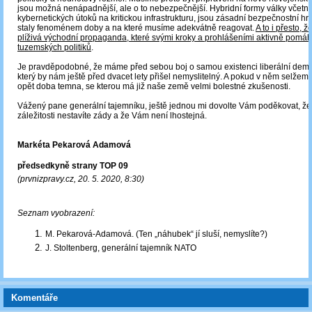
jsou možná nenápadnější, ale o to nebezpečnější. Hybridní formy války včetn
kybernetických útoků na kritickou infrastrukturu, jsou zásadní bezpečnostní hro
staly fenoménem doby a na které musíme adekvátně reagovat.
A to i přesto, ž
plíživá východní propaganda, které svými kroky a prohlášeními aktivně pomáh
tuzemských politiků
.
Je pravděpodobné, že máme před sebou boj o samou existenci liberální demo
který by nám ještě před dvacet lety přišel nemyslitelný. A pokud v něm selžem
opět doba temna, se kterou má již naše země velmi bolestné zkušenosti.
Vážený pane generální tajemníku, ještě jednou mi dovolte Vám poděkovat, že 
záležitosti nestavíte zády a že Vám není lhostejná.
Markéta Pekarová Adamová
předsedkyně strany TOP 09
(prvnizpravy.cz, 20. 5. 2020, 8:30)
Seznam vyobrazení:
M. Pekarová-Adamová. (Ten „náhubek“ jí sluší, nemyslíte?)
J. Stoltenberg, generální tajemník NATO
Komentáře