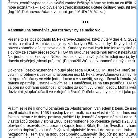
těchto „exotů“ vypadat jako skvělý znalec češtiny! Máme se tedy na co těšit. K 
moje poznámka ‒ jako bývalého středoškolského učitele češtiny: nepustil bych
„Ing.“ M. Pekarovou-Adamovou, ani „prof. MUDr.“ V. Válka.)
●●●
Kandidátů na obvinění z „vlastizrady“ by se našlo víc…
Přesně to se totiž podařilo M. Pekarové-Adamové, když v úterý dne 4. 5. 2021
ministra vnitra J. Hamáčka za „vlastizrádce typu Biľaka a Indry“. Kdybych chtěl
název známého díla spisovatele M. Kundery, nazval bych toto lehkomyslné po
slovíčky ze strany předsedkyně TOP 09 jako „nesnesitelnou lehkost nezávazn
Nic jiného to totiž nebylo. Někdo, kdo se dívá na svět ještě kritičtěji než já, by 
docela obyčejný „slovní průjem“. (Po použití WC si nezapomeňte umýt ruce!)
Dokonce i bezkonkurenčně hloupý předseda KDU-ČSL, M. Jurečka, který se po
většími problémy s českým pravopisem než M. Pekarová-Adamová (ta neví, kd
interpunkční čárky ve větě jednoduché a v souvětí), se vyjadřoval k tématu „vla
daleko opatrněji. Ostatně – divím se J. Hamáčkovi, že na tuto političku TOP 0
žalobu na ochranu osobnosti, případně za pomluvu úřední osoby. Mohla kvůli
doživotní „stopku“ účasti ve veřejném životě. Potřebovala by tuto lekci jako p
─────
Vrátím se ještě k onomu označení za „vlastizrádce“. Vzhledem k tomu, že jsem
prožil události roku 1968 i nástup tzv. normalizace na vlastní kůži, dodnes má
fakta a jména z té doby: postavy „světlé“ i ty „temné“. A vzpomínám si i na to, ž
vlastizrádců dostali v srpnu 1968, bezprostředně po vojenské invazi z 21. 8. 1
otevřeně prosovětští kolaboranti (Kapek, Indra, Biľak, Kolder, Švestka – známí 
„zvacího dopisu“), tak i méně výrazní „alpinisté“ lezoucí do zadku soudruha L. 
nezapomněl jsem ani na dobu postupného „utahování šroubů“ po srpnu 1968,