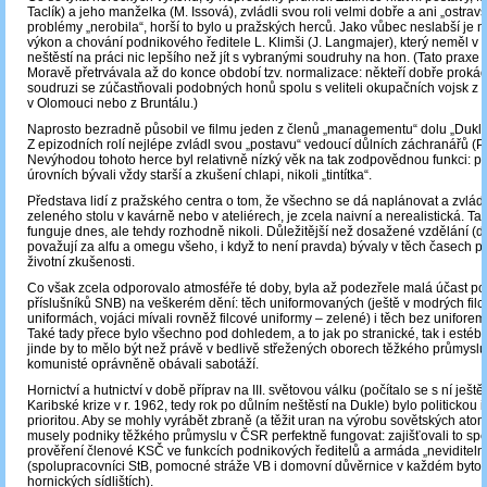
Taclík) a jeho manželka (M. Issová), zvládli svou roli velmi dobře a ani „ostrav
problémy „nerobila“, horší to bylo u pražských herců. Jako vůbec neslabší je n
výkon a chování podnikového ředitele L. Klimši (J. Langmajer), který neměl v 
neštěstí na práci nic lepšího než jít s vybranými soudruhy na hon. (Tato praxe 
Moravě přetrvávala až do konce období tzv. normalizace: někteří dobře proká
soudruzi se zúčastňovali podobných honů spolu s veliteli okupačních vojsk z
v Olomouci nebo z Bruntálu.)
Naprosto bezradně působil ve filmu jeden z členů „managementu“ dolu „Dukla“
Z epizodních rolí nejlépe zvládl svou „postavu“ vedoucí důlních záchranářů (P.
Nevýhodou tohoto herce byl relativně nízký věk na tak zodpovědnou funkci: p
úrovních bývali vždy starší a zkušení chlapi, nikoli „tintítka“.
Představa lidí z pražského centra o tom, že všechno se dá naplánovat a zvlád
zeleného stolu v kavárně nebo v ateliérech, je zcela naivní a nerealistická. T
funguje dnes, ale tehdy rozhodně nikoli. Důležitější než dosažené vzdělání (dn
považují za alfu a omegu všeho, i když to není pravda) bývaly v těch časech p
životní zkušenosti.
Co však zcela odporovalo atmosféře té doby, byla až podezřele malá účast pol
příslušníků SNB) na veškerém dění: těch uniformovaných (ještě v modrých fil
uniformách, vojáci mívali rovněž filcové uniformy – zelené) i těch bez uniforem (t
Také tady přece bylo všechno pod dohledem, a to jak po stranické, tak i estébá
jinde by to mělo být než právě v bedlivě střežených oborech těžkého průmyslu
komunisté oprávněně obávali sabotáží.
Hornictví a hutnictví v době příprav na III. světovou válku (počítalo se s ní ješt
Karibské krize v r. 1962, tedy rok po důlním neštěstí na Dukle) bylo politickou
prioritou. Aby se mohly vyrábět zbraně (a těžit uran na výrobu sovětských at
musely podniky těžkého průmyslu v ČSR perfektně fungovat: zajišťovali to spo
prověření členové KSČ ve funkcích podnikových ředitelů a armáda „neviditeln
(spolupracovníci StB, pomocné stráže VB i domovní důvěrnice v každém byt
hornických sídlištích).