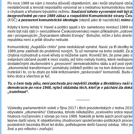
Po roce 1989 se nám z mnoha důvodů objektivních, ale i kvůli obyčejné obča
nestatečnosti a lenosti nepodařilo vyrovnat se s neblahou komunistickou minul
s chybami a křivdami bývalého režimu.
Součástí tohoto vyrovnání měl být již
bezprostředně po roce 1989 zákaz a rozpuštění Komunistické strany Čes
(KSČ)
a postavení komunistické ideologie
(stejně jako té nacistické)
mimo z
Kdyby k tomu tehdy V. Havel a politici spjatí s tzv. sametovou revolucí 1989 na
mohl být náš stát (= nerozdělené Československo) nejen příkladným „ostrove
ale i prosperujícím „Švýcarskem střední Evropy“. Bohužel, ničím z toho dnešn
republika není a ještě dlouho nebude.
Komunistický „Augiášův chlév“ jsme nedokázali vymést. Navíc za tři desítky le
1989 jsme zabředli do problémů nových. Ty už nemáme na koho svádět. Za p
chybná rozhodnutí a nové křivdy si můžeme sami. Rovněž tím, že jsme jako s
svéprávní občané pustili k moci osoby, jež toho nebyly hodny, které nedispon
dostatečnými zkušenostmi s „provozem“ demokratického státu a jež pod vývěs
„ekonomické transformace“ pomáhaly (někteří politici se na tom dokonce osobn
rozkrást i to, co tu zbylo po tolik kritizovaném „správcování“ komunistů. Budu ob
toho dost a všechno je fuč.
To, o čem tady píšu, není pochvala pro největší zloděje a likvidátory naší 
demokracie po roce 1948, nýbrž obžaloba těch, kteří je v páchání zla dokáz
„trumfnout“.
─────
Výsledky parlamentních voleb z října 2017 i těch prezidentských z ledna 2018
obyvatele „utlumeného“ Ostravska, tohoto někdejšího „ocelového srdce republi
hluboce rozčarováni z vývoje po roce 1989. Nakolik je tento jejich pocit oprá
teprve další vývoj. K objektivnímu zhodnocení společensko-politických proces
posledních bezmála třicet let došlo, potřebujeme delší časový odstup. Věci jsou
živé a pro někoho i zraňující.