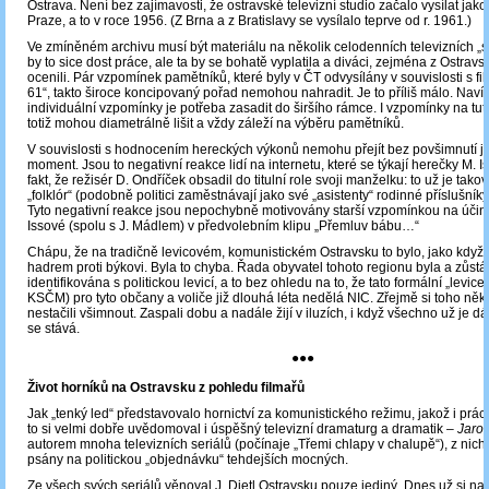
Ostrava. Není bez zajímavosti, že ostravské televizní studio začalo vysílat jak
Praze, a to v roce 1956. (Z Brna a z Bratislavy se vysílalo teprve od r. 1961.)
Ve zmíněném archivu musí být materiálu na několik celodenních televizních „s
by to sice dost práce, ale ta by se bohatě vyplatila a diváci, zejména z Ostravska
ocenili. Pár vzpomínek pamětníků, které byly v ČT odvysílány v souvislosti s f
61“, takto široce koncipovaný pořad nemohou nahradit. Je to příliš málo. Navíc
individuální vzpomínky je potřeba zasadit do širšího rámce. I vzpomínky na tut
totiž mohou diametrálně lišit a vždy záleží na výběru pamětníků.
V souvislosti s hodnocením hereckých výkonů nemohu přejít bez povšimnutí j
moment. Jsou to negativní reakce lidí na internetu, které se týkají herečky M. 
fakt, že režisér D. Ondříček obsadil do titulní role svoji manželku: to už je tako
„folklór“ (podobně politici zaměstnávají jako své „asistenty“ rodinné příslušní
Tyto negativní reakce jsou nepochybně motivovány starší vzpomínkou na účin
Issové (spolu s J. Mádlem) v předvolebním klipu „Přemluv bábu…“
Chápu, že na tradičně levicovém, komunistickém Ostravsku to bylo, jako když 
hadrem proti býkovi. Byla to chyba. Řada obyvatel tohoto regionu byla a zůst
identifikována s politickou levicí, a to bez ohledu na to, že tato formální „levic
KSČM) pro tyto občany a voliče již dlouhá léta nedělá NIC. Zřejmě si toho někt
nestačili všimnout. Zaspali dobu a nadále žijí v iluzích, i když všechno už je dáv
se stává.
●●●
Život horníků na Ostravsku z pohledu filmařů
Jak „tenký led“ představovalo hornictví za komunistického režimu, jakož i prác
to si velmi dobře uvědomoval i úspěšný televizní dramaturg a dramatik –
Jaros
autorem mnoha televizních seriálů (počínaje „Třemi chlapy v chalupě“), z nich
psány na politickou „objednávku“ tehdejších mocných.
Ze všech svých seriálů věnoval J. Dietl Ostravsku pouze jediný. Dnes už si n