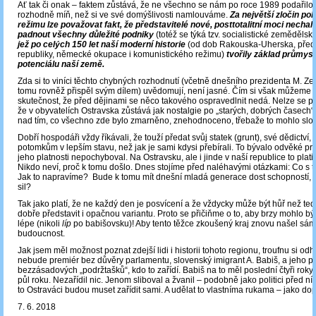
Ať tak či onak ‒ faktem zůstává, že ne všechno se nám po roce 1989 podařilo.
rozhodně míň, než si ve své domýšlivosti namlouváme.
Za největší zločin po
režimu lze považovat fakt, že představitelé nové, posttotalitní moci necha
padnout všechny důležité podniky
(totéž se týká tzv. socialistické zeměděls
jež po celých 150 let naší moderní historie
(od dob Rakouska-Uherska, před
republiky, německé okupace i komunistického režimu)
tvořily základ průmys
potenciálu naší země.
Zda si to viníci těchto chybných rozhodnutí (včetně dnešního prezidenta M. Ze
tomu rovněž přispěl svým dílem) uvědomují, není jasné. Čím si však můžeme být
skutečnost, že před dějinami se něco takového ospravedlnit nedá. Nelze se pro
že v obyvatelích Ostravska zůstává jak nostalgie po „starých, dobrých časech“, 
nad tím, co všechno zde bylo zmarněno, znehodnoceno, třebaže to mohlo slouž
Dobří hospodáři vždy říkávali, že touží předat svůj statek (grunt), své dědictví,
potomkům v lepším stavu, než jak je sami kdysi přebírali. To bývalo odvěké pra
jeho platnosti nepochyboval. Na Ostravsku, ale i jinde v naší republice to platit
Nikdo neví, proč k tomu došlo. Dnes stojíme před naléhavými otázkami: Co s
Jak to napravíme? Bude k tomu mít dnešní mladá generace dost schopností, 
sil?
Tak jako platí, že ne každý den je posvícení a že vždycky může být hůř než teď,
dobře představit i opačnou variantu. Proto se přičiňme o to, aby brzy mohlo bý
lépe (nikoli
líp
po babišovsku)! Aby tento těžce zkoušený kraj znovu našel sám
budoucnost.
Jak jsem měl možnost poznat zdejší lidi i historii tohoto regionu, troufnu si od
nebude premiér bez důvěry parlamentu, slovenský imigrant A. Babiš, a jeho p
bezzásadových „podržtašků“, kdo to zařídí. Babiš na to měl poslední čtyři roky 
půl roku. Nezařídil nic. Jenom sliboval a žvanil – podobně jako politici před ní
to Ostraváci budou muset zařídit sami. A udělat to vlastníma rukama ‒ jako do
7. 6. 2018