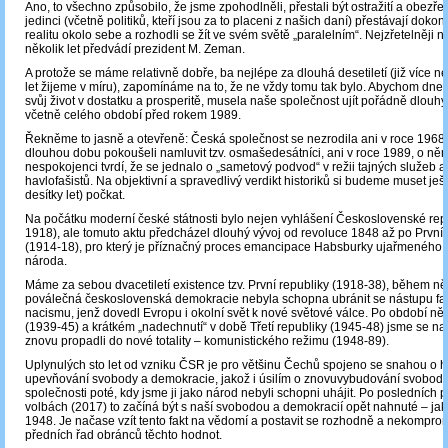
Ano, to všechno způsobilo, že jsme zpohodlněli, přestali být ostražití a obezřet
jedinci (včetně politiků, kteří jsou za to placeni z našich daní) přestávají doko
realitu okolo sebe a rozhodli se žít ve svém světě „paralelním“. Nejzřetelněji ná
několik let předvádí prezident M. Zeman.
A protože se máme relativně dobře, ba nejlépe za dlouhá desetiletí (již více 
let žijeme v míru), zapomínáme na to, že ne vždy tomu tak bylo. Abychom dnes
svůj život v dostatku a prosperitě, musela naše společnost ujít pořádně dlouhý
včetně celého období před rokem 1989.
Řekněme to jasně a otevřeně: Česká společnost se nezrodila ani v roce 1968,
dlouhou dobu pokoušeli namluvit tzv. osmašedesátníci, ani v roce 1989, o něm
nespokojenci tvrdí, že se jednalo o „sametový podvod“ v režii tajných služeb a 
havlofašistů. Na objektivní a spravedlivý verdikt historiků si budeme muset ješt
desítky let) počkat.
Na počátku moderní české státnosti bylo nejen vyhlášení Československé repu
1918), ale tomuto aktu předcházel dlouhý vývoj od revoluce 1848 až po První
(1914-18), pro který je příznačný proces emancipace Habsburky ujařmeného
národa.
Máme za sebou dvacetiletí existence tzv. První republiky (1918-38), během n
poválečná československá demokracie nebyla schopna ubránit se nástupu fa
nacismu, jenž dovedl Evropu i okolní svět k nové světové válce. Po období 
(1939-45) a krátkém „nadechnutí“ v době Třetí republiky (1945-48) jsme se na čt
znovu propadli do nové totality – komunistického režimu (1948-89).
Uplynulých sto let od vzniku ČSR je pro většinu Čechů spojeno se snahou o h
upevňování svobody a demokracie, jakož i úsilím o znovuvybudování svobodné
společnosti poté, kdy jsme ji jako národ nebyli schopni uhájit. Po posledních 
volbách (2017) to začíná být s naší svobodou a demokracií opět nahnuté – j
1948. Je načase vzít tento fakt na vědomí a postavit se rozhodně a nekompro
předních řad obránců těchto hodnot.