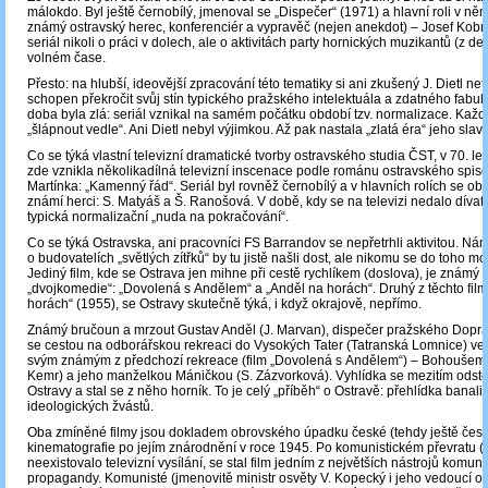
málokdo. Byl ještě černobílý, jmenoval se „Dispečer“ (1971) a hlavní roli v něm
známý ostravský herec, konferenciér a vypravěč (nejen anekdot) – Josef Kobr.
seriál nikoli o práci v dolech, ale o aktivitách party hornických muzikantů (z de
volném čase.
Přesto: na hlubší, ideovější zpracování této tematiky si ani zkušený J. Dietl net
schopen překročit svůj stín typického pražského intelektuála a zdatného fabul
doba byla zlá: seriál vznikal na samém počátku období tzv. normalizace. Každ
„šlápnout vedle“. Ani Dietl nebyl výjimkou. Až pak nastala „zlatá éra“ jeho slav
Co se týká vlastní televizní dramatické tvorby ostravského studia ČST, v 70. lete
zde vznikla několikadílná televizní inscenace podle románu ostravského spiso
Martínka: „Kamenný řád“. Seriál byl rovněž černobílý a v hlavních rolích se obj
známí herci: S. Matyáš a Š. Ranošová. V době, kdy se na televizi nedalo dívat, 
typická normalizační „nuda na pokračování“.
Co se týká Ostravska, ani pracovníci FS Barrandov se nepřetrhli aktivitou. Ná
o budovatelích „světlých zítřků“ by tu jistě našli dost, ale nikomu se do toho m
Jediný film, kde se Ostrava jen mihne při cestě rychlíkem (doslova), je známý f
„dvojkomedie“: „Dovolená s Andělem“ a „Anděl na horách“. Druhý z těchto film
horách“ (1955), se Ostravy skutečně týká, i když okrajově, nepřímo.
Známý bručoun a mrzout Gustav Anděl (J. Marvan), dispečer pražského Dopra
se cestou na odborářskou rekreaci do Vysokých Tater (Tatranská Lomnice) ve 
svým známým z předchozí rekreace (film „Dovolená s Andělem“) – Bohoušem 
Kemr) a jeho manželkou Máničkou (S. Zázvorková). Vyhlídka se mezitím odst
Ostravy a stal se z něho horník. To je celý „příběh“ o Ostravě: přehlídka banalit
ideologických žvástů.
Oba zmíněné filmy jsou dokladem obrovského úpadku české (tehdy ještě čes
kinematografie po jejím znárodnění v roce 1945. Po komunistickém převratu (1
neexistovalo televizní vysílání, se stal film jedním z největších nástrojů komuni
propagandy. Komunisté (jmenovitě ministr osvěty V. Kopecký i jeho vedoucí o