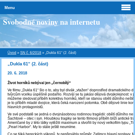
Menu
Svobodné noviny na internetu
Úvod
»
SN č. 6/2018
»
„Dukla 61“ (2. část)
„Dukla 61“ (2. část)
20. 6. 2018
Život horníků nebýval jen „černobílý“
Ve filmu „Dukla 61“ šlo o to, aby byl divák „vtažen“ doprostřed dramatického dě
tvůrcům vcelku úspěšně podařilo. Rozvíjí se tu jakási dějová dvojkolejnost: v je
můžeme sledovat příběh kolektivu horníků, kteří se stanou obětí důlního neštěstí
je to příběh mladé dvojice, která čeká narození potomka. Obě dějové linie konč
hlavních protagonistů.
Ve své podstatě se jedná o dvojnásobnou rodinnou tragédii: obětí důlního neš
Šachtové – otec i syn. Hloubkou tragiky se tento filmový příběh blíží antické tra
Američané by z této látky vytěžili maximum a stvořili by nový velkofilm typu „Ti
„Pearl Harbor“. My to stále ještě neumíme.
Co se týká hereckých výkonů, ty nepřesáhly průměr. Zatímco hlavní postavy, M