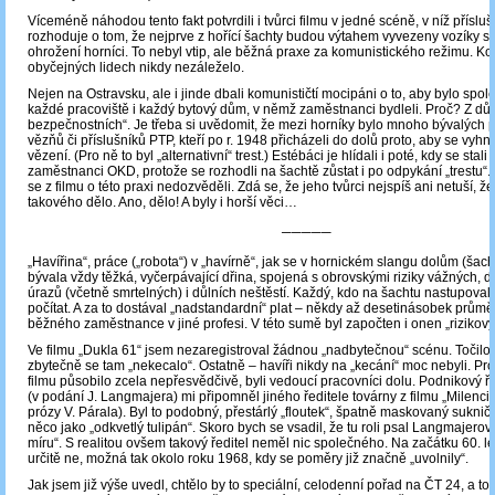
Víceméně náhodou tento fakt potvrdili i tvůrci filmu v jedné scéně, v níž příslušn
rozhoduje o tom, že nejprve z hořící šachty budou výtahem vyvezeny vozíky s 
ohrožení horníci. To nebyl vtip, ale běžná praxe za komunistického režimu. 
obyčejných lidech nikdy nezáleželo.
Nejen na Ostravsku, ale i jinde dbali komunističtí mocipáni o to, aby bylo spol
každé pracoviště i každý bytový dům, v němž zaměstnanci bydleli. Proč? Z dův
bezpečnostních“. Je třeba si uvědomit, že mezi horníky bylo mnoho bývalých p
vězňů či příslušníků PTP, kteří po r. 1948 přicházeli do dolů proto, aby se vyhnu
vězení. (Pro ně to byl „alternativní“ trest.) Estébáci je hlídali i poté, kdy se stal
zaměstnanci OKD, protože se rozhodli na šachtě zůstat i po odpykání „trestu“.
se z filmu o této praxi nedozvěděli. Zdá se, že jeho tvůrci nejspíš ani netuší, ž
takového dělo. Ano, dělo! A byly i horší věci…
─────
„Havířina“, práce („robota“) v „havírně“, jak se v hornickém slangu dolům (šach
bývala vždy těžká, vyčerpávající dřina, spojená s obrovskými riziky vážných, d
úrazů (včetně smrtelných) i důlních neštěstí. Každý, kdo na šachtu nastupoval,
počítat. A za to dostával „nadstandardní“ plat – někdy až desetinásobek prům
běžného zaměstnance v jiné profesi. V této sumě byl započten i onen „rizikový“
Ve filmu „Dukla 61“ jsem nezaregistroval žádnou „nadbytečnou“ scénu. Točilo
zbytečně se tam „nekecalo“. Ostatně – havíři nikdy na „kecání“ moc nebyli. Pro
filmu působilo zcela nepřesvědčivě, byli vedoucí pracovníci dolu. Podnikový ře
(v podání J. Langmajera) mi připomněl jiného ředitele továrny z filmu „Milenci 
prózy V. Párala). Byl to podobný, přestárlý „floutek“, špatně maskovaný sukničk
něco jako „odkvetlý tulipán“. Skoro bych se vsadil, že tu roli psal Langmajerov
míru“. S realitou ovšem takový ředitel neměl nic společného. Na začátku 60. let 
určitě ne, možná tak okolo roku 1968, kdy se poměry již značně „uvolnily“.
Jak jsem již výše uvedl, chtělo by to speciální, celodenní pořad na ČT 24, a to