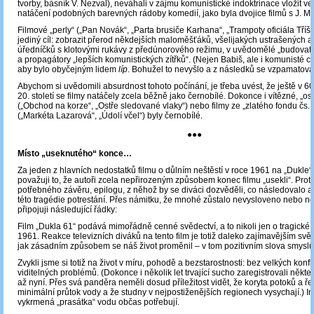
tvorby, básník V. Nezval), neváhali v zájmu komunistické indoktrinace vložit v
natáčení podobných barevných rádoby komedií, jako byla dvojice filmů s J. 
Filmové „perly“ („Pan Novák“, „Parta brusiče Karhana“, „Trampoty oficiála Tříšk
jediný cíl: zobrazit přerod někdejších maloměšťáků, všelijakých ustrašených 
úředníčků s klotovými rukávy z předúnorového režimu, v uvědomělé „budovate
a propagátory „lepších komunistických zítřků“. (Nejen Babiš, ale i komunisté cht
aby bylo obyčejným lidem
líp
. Bohužel to nevyšlo a z následků se vzpamato
Abychom si uvědomili absurdnost tohoto počínání, je třeba uvést, že ještě v 60.
20. století se filmy natáčely zcela běžně jako černobílé. Dokonce i vítězné, „os
(„Obchod na korze“, „Ostře sledované vlaky“) nebo filmy ze „zlatého fondu čs.
(„Markéta Lazarová“, „Údolí včel“) byly černobílé.
●●●
Místo „useknutého“ konce…
Za jeden z hlavních nedostatků filmu o důlním neštěstí v roce 1961 na „Dukle“
považuji to, že autoři zcela nepřirozeným způsobem konec filmu „usekli“. Prot
potřebného závěru, epilogu, z něhož by se diváci dozvěděli, co následovalo a j
této tragédie potrestání. Přes námitku, že mnohé zůstalo nevysloveno nebo n
připojuji následující řádky:
Film „Dukla 61“ podává mimořádně cenné svědectví, a to nikoli jen o tragické 
1961. Reakce televizních diváků na tento film je totiž daleko zajímavějším svě
jak zásadním způsobem se náš život proměnil – v tom pozitivním slova smyslu
Zvykli jsme si totiž na život v míru, pohodě a bezstarostnosti: bez velkých konfl
viditelných problémů. (Dokonce i několik let trvající sucho zaregistrovali někteří
až nyní. Přes svá panděra neměli dosud příležitost vidět, že koryta potoků a ře
minimální průtok vody a že studny v nejpostiženějších regionech vysychají.) In
vykrmená „prasátka“ vodu občas potřebují.