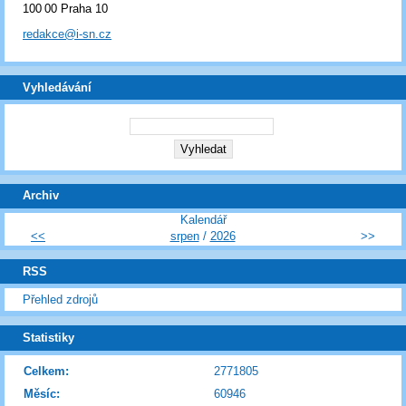
100 00 Praha 10
redakce@i-sn.cz
Vyhledávání
Archiv
Kalendář
<<
srpen
/
2026
>>
RSS
Přehled zdrojů
Statistiky
Celkem:
2771805
Měsíc:
60946