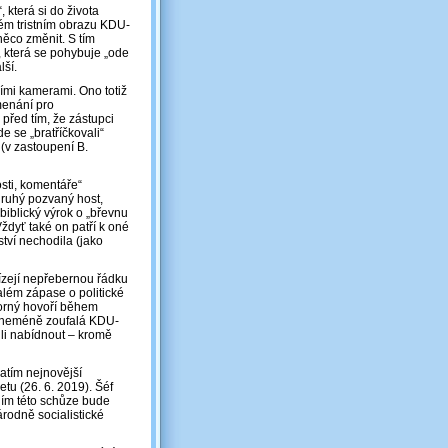
 která si do života
ém tristním obrazu KDU-
něco změnit. S tím
, která se pohybuje „ode
lší.
ními kamerami. Ono totiž
menání pro
 před tím, že zástupci
 se „bratříčkovali“
(v zastoupení B.
sti, komentáře“
ruhý pozvaný host,
iblický výrok o „břevnu
Vždyť také on patří k oné
tví nechodila (jako
ízejí nepřebernou řádku
lém zápase o politické
borný hovoří během
o neméně zoufalá KDU-
hli nabídnout – kromě
atím nejnovější
tu (26. 6. 2019). Šéf
ním této schůze bude
odně socialistické