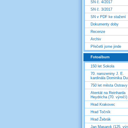
SN č. 4/2017
SN č. 3/2017
SN v PDF ke stažení
Dokumenty doby
Recenze
Archiv
Přečetli jsme jinde
Fotoalbum
150 let Sokola
70. narozeniny J. E.
kardinála Dominika D
750 let města Ostravy
Atentát na Reinharda
Heydricha (70. výročí)
Hrad Krakovec
Hrad Točník
Hrad Žebrák
Jan Masaryk (125. výr