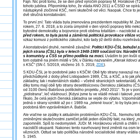
Fajn. Nic proti tomu, že se den před výročím popravy M. Horákové (†
tohoto jubilea. Připomínka toho, že vláda ANO 2011 a ČSSD se opír
nástupkyně zločinné KSČ, není skutečně od věci. Naopak. Chce to jen 
dvě stručná konstatování.
To první zní: Tato vláda byla jmenována prezidentem republiky M. 
rokem, 27. 6. 2018, a to zcela úmyslně v den výročí popravy této neko
bytostné demokratky a bojovnice proti oběma totalitám – nacistické 
před rokem, to byla jasná a záměrná politická provokace vítěze vol
vzkaz komusi z politického zákulisí, kdo tady již delší dobu rozehrává 
A konstatování druhé, neméně závažné:
Politici KDU-ČSL bohužel z
jejich strana (ČSL) byla v letech 1948-1989 součástí tzv. Národní f
s komunisty a ČSS se přímo podílela na moci.
Uvádím to jen kvůli o
tom ostatně na jiném místě v SN, v článku nazvaném
„Kterak lidovci 
s KSČ“
(SN č. 5/2019, vloženo 16. 5. 2019,
ZDE
).
S KDU-ČSL je to podobné jako s KSČM: Obě tyto strany navazují na sv
předchůdkyně z doby před Listopadem 1989, ČSL a KSČ, a to jak př
základny, tak i materiálních statků – včetně stranických sekretariátů. 
díky tomu mají obě tyto strany desetitisícovou členskou základnu (ČS
od 3100 členů Babišova politického projektu „ANO 2011“. To je v por
„pidistrana“, leč vládnoucí. [Kdysi jsme tu ve vládě mívali i takové „exo
říkalo, že celá jejich členská základna se vejde do výtahu. Vzpomínáte
jedná o strany vzniklé až po r. 1989 na „zelené louce“, to by byla jen
podobná těm vyprávěnkám A. Babiše.
Ale vraťme se zpátky k aktuálním problémům KDU-ČSL. Nemohu totiž 
zmíněnými skutečnostmi zamlčet ještě jeden důležitý fakt, na který „my
zapomněli. Spíš to nedomysleli. JUDr. M. Horákovou věznili a chtěli i
nacističtí okupanti. Nakonec tento navrhovaný trest změnili na osm 
věznicích. Odtud se tato politička národně socialistické strany vrátila 
5. 1945.