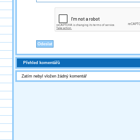
Přehled komentářů
Zatím nebyl vložen žádný komentář