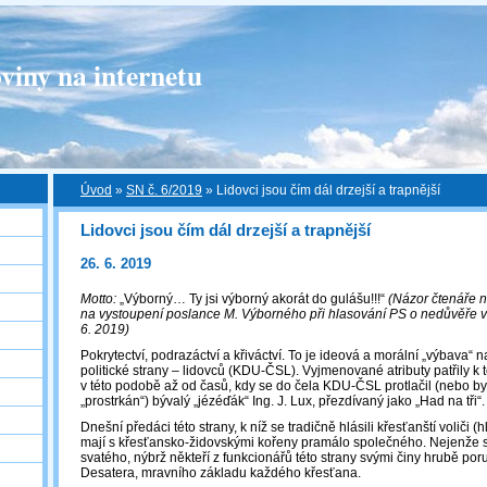
viny na internetu
Úvod
»
SN č. 6/2019
»
Lidovci jsou čím dál drzejší a trapnější
Lidovci jsou čím dál drzejší a trapnější
26. 6. 2019
Motto:
„Výborný… Ty jsi výborný akorát do gulášu!!!“
(Názor čtenáře n
na vystoupení poslance M. Výborného při hlasování PS o nedůvěře v
6. 2019)
Pokrytectví, podrazáctví a křiváctví. To je ideová a morální „výbava“ n
politické strany – lidovců (KDU-ČSL). Vyjmenované atributy patřily k t
v této podobě až od časů, kdy se do čela KDU-ČSL protlačil (nebo 
„prostrkán“) bývalý „jézéďák“ Ing. J. Lux, přezdívaný jako „Had na tři“.
Dnešní předáci této strany, k níž se tradičně hlásili křesťanští voliči 
mají s křesťansko-židovskými kořeny pramálo společného. Nejenže s
svatého, nýbrž někteří z funkcionářů této strany svými činy hrubě poru
Desatera, mravního základu každého křesťana.