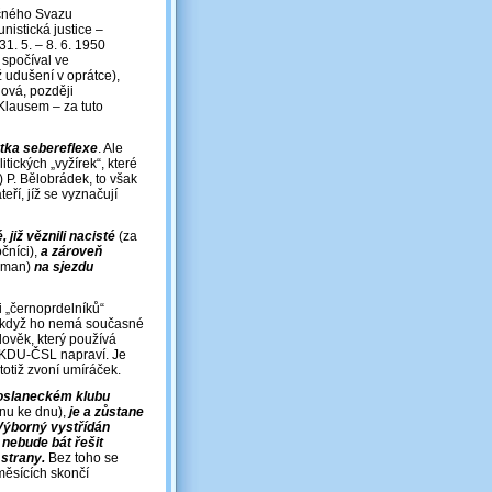
ečného Svazu
istická justice –
1. 5. – 8. 6. 1950
 spočíval ve
 udušení v oprátce),
nová, později
Klausem ‒ za tuto
tka sebereflexe
. Ale
itických „vyžírek“, které
 P. Bělobrádek, to však
ří, jíž se vyznačují
již věznili nacisté
(za
čníci),
a zároveň
erman)
na sjezdu
i „černoprdelníků“
m, když ho nemá současné
lověk, který používá
a KDU-ČSL napraví. Je
otiž zvoní umíráček.
poslaneckém klubu
anu ke dnu),
je a zůstane
 Výborný vystřídán
nebude bát řešit
strany.
Bez toho se
měsících skončí