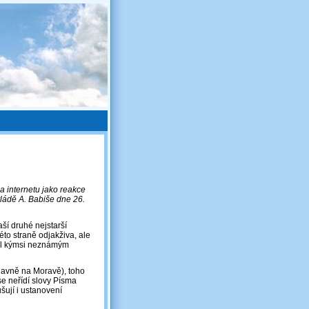
a internetu jako reakce
ládě A. Babiše dne 26.
aší druhé nejstarší
éto straně odjakživa, ale
byl kýmsi neznámým
(hlavně na Moravě), toho
e neřídí slovy Písma
šují i ustanovení