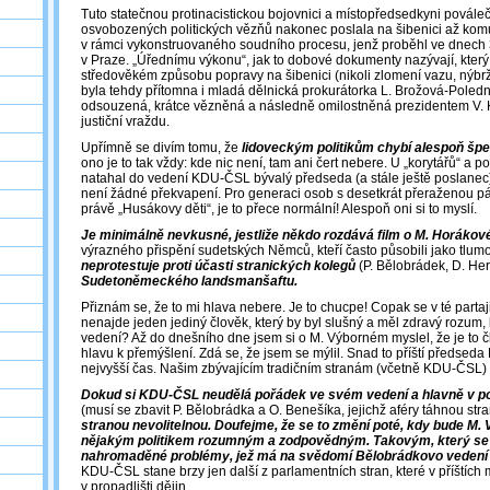
Tuto statečnou protinacistickou bojovnici a místopředsedkyni povál
osvobozených politických vězňů nakonec poslala na šibenici až komun
v rámci vykonstruovaného soudního procesu, jenž proběhl ve dnech 3
v Praze. „Úřednímu výkonu“, jak to dobové dokumenty nazývají, který
středověkém způsobu popravy na šibenici (nikoli zlomení vazu, nýbrž
byla tehdy přítomna i mladá dělnická prokurátorka L. Brožová-Poled
odsouzená, krátce vězněná a následně omilostněná prezidentem V. 
justiční vraždu.
Upřímně se divím tomu, že
lidoveckým politikům chybí alespoň špe
ono je to tak vždy: kde nic není, tam ani čert nebere. U „korytářů“ a pol
natahal do vedení KDU-ČSL bývalý předseda (a stále ještě poslanec)
není žádné překvapení. Pro generaci osob s desetkrát přeraženou páte
právě „Husákovy děti“, je to přece normální! Alespoň oni si to myslí.
Je minimálně nevkusné, jestliže někdo rozdává film o M. Horákové, 
výrazného přispění sudetských Němců, kteří často působili jako tlumo
neprotestuje proti účasti stranických kolegů
(P. Bělobrádek, D. H
Sudetoněmeckého landsmanšaftu.
Přiznám se, že to mi hlava nebere. Je to chucpe! Copak se v té partaj
nenajde jeden jediný člověk, který by byl slušný a měl zdravý rozu
vedení? Až do dnešního dne jsem si o M. Výborném myslel, že je to č
hlavu k přemýšlení. Zdá se, že jsem se mýlil. Snad to příští předsed
nejvyšší čas. Našim zbývajícím tradičním stranám (včetně KDU-ČSL) t
Dokud si KDU-ČSL neudělá pořádek ve svém vedení a hlavně v 
(musí se zbavit P. Bělobrádka a O. Benešíka, jejichž aféry táhnou str
stranou nevolitelnou. Doufejme, že se to změní poté, kdy bude M.
nějakým politikem rozumným a zodpovědným. Takovým, který se 
nahromaděné problémy, jež má na svědomí
Bělobrádkovo vedení 
KDU-ČSL stane brzy jen další z parlamentních stran, které v příštích 
v propadlišti dějin.