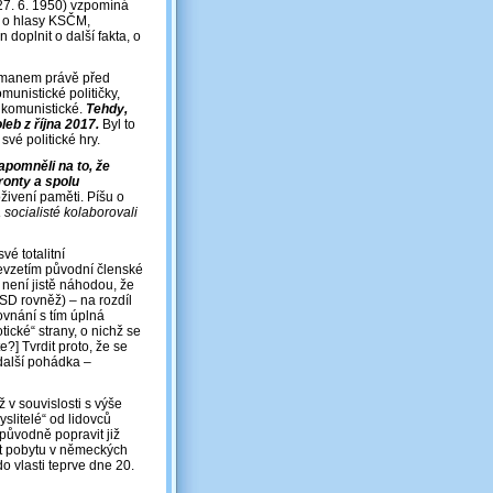
27. 6. 1950) vzpomíná
á o hlasy KSČM,
doplnit o další fakta, o
Zemanem právě před
munistické političky,
a komunistické.
Tehdy,
eb z října 2017.
Byl to
své politické hry.
apomněli na to, že
ronty a spolu
živení paměti. Píšu o
a socialisté kolaborovali
é totalitní
evzetím původní členské
A není jistě náhodou, že
SD rovněž) – na rozdíl
ovnání s tím úplná
tické“ strany, o nichž se
?] Tvrdit proto, že se
 další pohádka –
v souvislosti s výše
slitelé“ od lidovců
 původně popravit již
let pobytu v německých
do vlasti teprve dne 20.