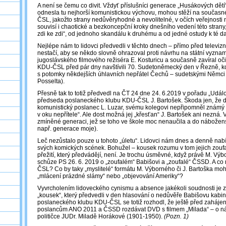
A není se čemu co divit. Vždyť příslušníci generace „Husákových dětí“,
odnesla tu nejhorší komunistickou výchovu, mohou stěží na současn
ČSL, jakožto strany nedůvěryhodné a nevolitelné, v očích veřejnosti 
souvisí i chaotické a bezkoncepční kroky dnešního vedení této strany
zdi ke zdi“, od jednoho skandálu k druhému a od jedné ostudy k té da
Nejlépe nám to lidovci předvedli v těchto dnech – přímo před televiz
nestačí, aby se někdo slovně ohrazoval proti návrhu na státní vyzna
jugoslávského filmového režiséra E. Kosturicu a současně zavíral oči
KDU-ČSL před pár dny navštívili 70. Sudetoněmecký den v Řezně, kde
s potomky někdejších úhlavních nepřátel Čechů – sudetskými Němci 
Posselta).
Přesně tak to totiž předvedl na ČT 24 dne 24. 6.2019 v pořadu „Událo
předseda poslaneckého klubu KDU-ČSL J. Bartošek. Škoda jen, že d
komunistický poslanec L. Luzar, svému kolegovi nepřipomněl známý b
v oku nepřítele“. Ale dost možná jej „křesťan“ J. Bartošek ani nezná. 
zmíněné generaci, jež se toho ve škole moc nenaučila a do nábožens
např. generace moje).
Leč nezůstalo pouze u tohoto „úletu“. Lidovci nám dnes a denně nab
svých komických scének. Bohužel – kousek rozumu v tom jejich zoufa
přežití, který předvádějí, není. Je trochu úsměvné, když právě M. Vý
schůze PS 26. 6. 2019 o „zoufalém“ Babišovi a „zoufalé“ ČSSD. A c
ČSL? Co by taky „myslitelé“ formátu M. Výborného či J. Bartoška mo
„mlácení prázdné slámy“ nebo „objevování Ameriky“?
Vyvrcholením lidoveckého cynismu a absence jakékoli soudnosti je z
„kousek“, který předvedli v den hlasování o nedůvěře Babišovu kabine
poslaneckého klubu KDU-ČSL se totiž rozhodl, že ještě před zaháje
poslancům ANO 2011 a ČSSD rozdávat DVD s filmem „Milada“ – o nár
političce JUDr. Miladě Horákové (1901-1950).
(Pozn. 1)