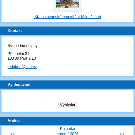
Staroslovanské hradiště v Mikulčicích
Kontakt
Svobodné noviny
Přetlucká 31
100 00 Praha 10
redakce@i-sn.cz
Vyhledávání
Archiv
Kalendář
<<
srpen
/
2026
>>