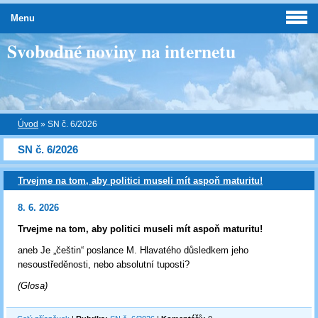
Menu
Svobodné noviny na internetu
Úvod
»
SN č. 6/2026
SN č. 6/2026
Trvejme na tom, aby politici museli mít aspoň maturitu!
8. 6. 2026
Trvejme na tom, aby politici museli mít aspoň maturitu!
aneb Je „češtin“ poslance M. Hlavatého důsledkem jeho
nesoustředěnosti, nebo absolutní tuposti?
(Glosa)