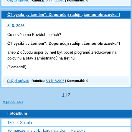
Celý příspěvek
|
Rubrika:
SN č. 6/2026
|
Komentářů:
0
ČT vysílá „v černém“. Doporučuji raději „černou obrazovku“!
8. 6. 2026
Co nového na Kavčích horách?
ČT vysílá „v černém“. Doporučuji raději „černou obrazovku“!
aneb Z důvodu úspor by měl být počet programů zredukován na
polovinu a stav zaměstnanců na třetinu
(Komentář)
Celý příspěvek
|
Rubrika:
SN č. 6/2026
|
Komentářů:
0
1
|
2
« předchozí
Fotoalbum
150 let Sokola
70. narozeniny J. E. kardinála Dominika Duky