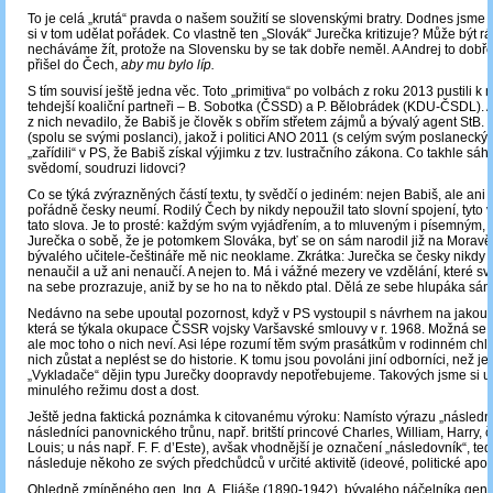
To je celá „krutá“ pravda o našem soužití se slovenskými bratry. Dodnes jsme 
si v tom udělat pořádek. Co vlastně ten „Slovák“ Jurečka kritizuje? Může být rá
necháváme žít, protože na Slovensku by se tak dobře neměl. A Andrej to dobře 
přišel do Čech,
aby mu bylo líp.
S tím souvisí ještě jedna věc. Toto „primitiva“ po volbách z roku 2013 pustili k
tehdejší koaliční partneři – B. Sobotka (ČSSD) a P. Bělobrádek (KDU-ČSDL).
z nich nevadilo, že Babiš je člověk s obřím střetem zájmů a bývalý agent StB. Ti
(spolu se svými poslanci), jakož i politici ANO 2011 (s celým svým poslaneck
„zařídili“ v PS, že Babiš získal výjimku z tzv. lustračního zákona. Co takhle sáh
svědomí, soudruzi lidovci?
Co se týká zvýrazněných částí textu, ty svědčí o jediném: nejen Babiš, ale ani
pořádně česky neumí. Rodilý Čech by nikdy nepoužil tato slovní spojení, tyto 
tato slova. Je to prosté: každým svým vyjádřením, a to mluveným i písemným, 
Jurečka o sobě, že je potomkem Slováka, byť se on sám narodil již na Moravě
bývalého učitele-češtináře mě nic neoklame. Zkrátka: Jurečka se česky nikdy
nenaučil a už ani nenaučí. A nejen to. Má i vážné mezery ve vzdělání, které s
na sebe prozrazuje, aniž by se ho na to někdo ptal. Dělá ze sebe hlupáka sá
Nedávno na sebe upoutal pozornost, když v PS vystoupil s návrhem na jakousi
která se týkala okupace ČSSR vojsky Varšavské smlouvy v r. 1968. Možná se o
ale moc toho o nich neví. Asi lépe rozumí těm svým prasátkům v rodinném chlí
nich zůstat a neplést se do historie. K tomu jsou povoláni jiní odborníci, než j
„Vykladače“ dějin typu Jurečky doopravdy nepotřebujeme. Takových jsme si už
minulého režimu dost a dost.
Ještě jedna faktická poznámka k citovanému výroku: Namísto výrazu „následní
následníci panovnického trůnu, např. britští princové Charles, William, Harry,
Louis; u nás např. F. F. d’Este), avšak vhodnější je označení „následovník“, ted
následuje někoho ze svých předchůdců v určité aktivitě (ideové, politické apod
Ohledně zmíněného gen. Ing. A. Eliáše (1890-1942), bývalého náčelníka gene