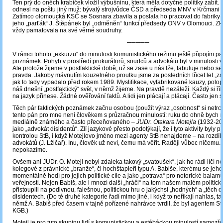
Ten prý do oněch krabiček vložil výbušninu, která měla dotyčné politiky zabít. 
odnesl na poštu jiný muž: bývalý strojvůdce ČSD a předseda MNV v Krčmani –
Zatímco olomoucká KSČ se Sosnara zbavila a poslala ho pracovat do fabriky 
jeho „parťák“ J. Štěpánek byl „odměněn“ funkcí předsedy ONV v Olomouci. Zkr
vždy pamatovala na své věrné soudruhy.
─────
V rámci tohoto „exkurzu“ do minulosti komunistického režimu ještě připojím pá
poznámek. Pohyb v prostředí prokurátorů, soudců a advokátů byl v minulosti 
Ale protože žijeme v postfaktické době, už se zase u nás lže, fabuluje nebo se
pravda. Jakoby mávnutím kouzelného proutku jsme za posledních třicet let „za
jak to tady vypadalo před rokem 1989. Mystifikace, vyfabrikované kauzy, polopr
náš dnešní „postfaktický“ svět, v němž žijeme. Na pravdě nezáleží. Každý si ří
na jazyk přinese. Žádné ověřování faktů. A lidi jen plácají a plácají. Často jen
Těch pár faktických poznámek začnu osobou (použít výraz „osobnost“ si netro
tento pán pro mne není člověkem s průzračnou minulostí: ruku do ohně bych n
mediálně známého a často přeceňovaného –
JUDr. Otakara Motejla
(1932-20
jako „advokát disidentů“. Zlí jazykové přesto podotýkají, že i tyto aktivity byly 
kontrolou StB, i když Motejlovo jméno mezi agenty StB nenajdeme – na rozdíl 
advokátů (J. Lžičař). Inu, člověk už neví, čemu má věřit. Raději vůbec ničemu.
nepokazíme.
Ovšem ani JUDr. O. Motejl nebyl zdaleka takový „svatoušek“, jak ho rádi líčí ně
kolegové z právnické „branže“, či hochštapleři typu A. Babiše, kterému se jeh
momentálně hodí pro jejich politické cíle a jako „potrava“ pro notorické balam
veřejnosti. Nejen Babiš, ale i mnozí další „hráči“ na tom našem malém politi
přistoupili na podivnou, falešnou, politickou hru o jakýchsi „hodných“ a „těch o
disidentech. (Do té druhé kategorie řadí mimo jiné, i když to neříkají nahlas, ta
němž A. Babiš před časem v tajně pořízené nahrávce tvrdil, že byl agentem St
KGB.)
Motejl je pro tuto skupinu lidí s komunistickou a estébáckou minulostí samozř