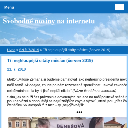
Menu
Svobodné noviny na internetu
Úvod
»
SN č. 7/2019
»
Tři nejhloupější citáty měsíce (červen 2019)
Tři nejhloupější citáty měsíce (červen 2019)
21. 7. 2019
Motto:
„Miloše Zemana si budeme pamatovat jako nejhoršího prezidenta novo
naší země. Až odejde, zbude po něm rozvrácená společnost. Takové zakonče
celoživotního díla by si jistě nepřál nikdo.“
(Názor čtenáře na internetu)
S tím, jak se blíží čas prázdnin a dovolených, situace na naší politické scéně ho
jsou nervózní a dopouštějí se nejrůznějších chyb a výroků, které jsou „přes čá
čtenářům SN alespoň tři z nich – ty „nejvýživnější“.
●●●