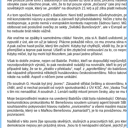
Ale protože jsme toho z Babišových úst slyšeli už dost a dost, přičemž následu
obvykle zase všechno jinak, vím, že to byl pouze výrok „dočasný“ (ale jiný než
sovětských vojsk, který se „protáhl“ na dlouhých 21 let) a již zítra platit nebude.
A v tom spočívá hlavní potíž s Babišem: Není totiž politikem důvěryhodným, pr
mít konzistentní názory a postoje a zároveň být předvídatelný. Ničím z toho Ba
nedisponuje, a proto nemá v evropském kontextu naprosto žádnou šanci. Mů
oblbovat své poslušné ovečky ze sekty „Svědků Burešových“, ale v Evropě ani
ho nebude brát nikdo vážně.
Ale vraťme se zpátky k samotnému citátu! Nevím, zda si A. Babiš uvědomil, j
vypustil z úst, ale on už je takový. Plácne pokaždé něco, co mu zrovna slina na
A pak začne hasit požár, který tím zažehl. Kdyby byl chytřejší, věděl by, že je l
přemýšlet a teprve pak konat. Ušetří si tím zbytečné omlouvání za to, co neproz
Kdyby mlčel, byl by mohl být filozofem, jak praví jedno přísloví.
Však to dobře známe, nejen od Babiše. Politici, kteří se dopouštějí nejrůznější
nezodpovědných výroků, to pak neobratně svádějí na novináře, kteří to prý přek
případně taky, že se to „ztratilo v překladu“, např. z „agrofertštiny“ do babišovsk
tak nápadně připomíná někdejší husákovskou českoslovenštinu. Něco takové
nikde na světě. Aspoň v něčem jsme unikátní.
[To soudruh G. Husák byl jiný „borec“. Zásadně střídal češtinu a slovenštinu, kd
chtěl, aniž si nechal poradit od svých spolustraníků z ÚV KSČ. Ani „Vaska Tru
s tím nic nenadělal. A soudruh J. Lenárt raději mluvil jenom česky, aby se mu to
Moje bezprostřední reakce na uvedený Babišův citát byla následující: Obhajuj
komunistickou prokurátorku M. Benešovou soudem uznaný agent bývalé StB A
souhlasného pokyvování hlavou našeho „osvíceného“ a všemi mastmi maza
prezidenta, který se s Mařkou Benešovou „kamarádí“), je to na pováženou. Ale
pozvracení.
Naštěstí v této zemi žije spousta skvělých, slušných a pracovitých lidí, pro kte
demokracie nejsou jen prázdná slova. Jsou to ti nenápadní občané, jejichž j