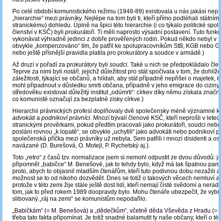
Po celé období komunistického režimu (1948-89) existovala u nás jakási nep
„hierarchie“ mezi právníky. Nejlépe na tom byli ti, kteří přímo podléhali státní
stranickému) dohledu. Úplně na špici této hierarchie (i co týkalo politické spole
členství v KSČ) byli
prokurátoři
. Ti měli naprosto výsadní postavení. Tuto funkc
vykonávat výhradně jedinci z dobře prověřených rodin. Pokud někdo nebyl v K
obvykle „kompenzováno“ tím, že patřil ke spolupracovníkům StB, KGB nebo 
nebo ještě přísnější pravidla platila pro prokurátory a soudce v armádě.)
Až druzí v pořadí za prokurátory byli
soudci.
Také u nich se předpokládalo člen
Teprve za nimi byli
notáři
, jejichž důležitost pro stát spočívala v tom, že dohlíž
záležitosti, týkající se občanů, a hlídali, aby stát případně nepřišel o majetek, 
mohl připadnout v důsledku smrti občana, případně v jeho emigrace do ciziny. 
středověku existoval důležitý institut „odúmrti“: církev díky němu získala značn
co komunisté označují za bezplatné zisky církve.)
Hierarchii právnických profesí doplňovaly dvě společensky méně významné ka
advokáti
a
podnikoví právníci
. Mnozí bývalí členové KSČ, kteří neprošli v lete
stranickými prověrkami, pokud předtím pracovali jako prokurátoři, soudci nebo 
posláni rovnou „k lopatě“, se obvykle „uchytili“ jako advokáti nebo podnikoví pr
společenská příčka mezi právníky už nebyla. Sem patřili i mnozí disidenti a o
navázané (D. Burešová, O. Motejl, P. Rychetský aj.).
Toto „retro“ z časů tzv. normalizace jsem si nemohl odpustit ze dvou důvodů: 
připomněl „babičce“ M. Benešové, jak to tehdy bylo, když má tak špatnou pam
proto, abych to objasnil mladším čtenářům, kteří tuto podivnou dobu nezažili 
možnost se to od nikoho dozvědět. Dnes se totiž o takových věcech nemluví an
protože v této zemi žije stále ještě dost lidí, kteří nemají čisté svědomí a neradi
tom, jak to před rokem 1989 doopravdy bylo. Mohu čtenáře ubezpečit, že vyb
slibovaný „ráj na zemi“ se komunistům nepodařilo.
„Babičkám“ (= M. Benešová) a „dědečkům“, včetně děda Vševěda z Hradu (= 
třeba tato fakta připomínat. Je totiž snadné balamutit ty naše občany, kteří o té