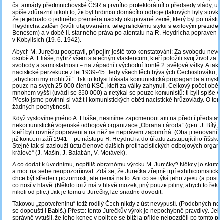
čs. armády předmnichovské ČSR a prvního protektorátního předsedy vlády, u 
spíše zdůraznil nikoli to, že byl hrdinou domácího odboje (takových byly stovky)
že je jednalo o jediného premiéra nacisty okupované země, který byl po nást
Heydricha zatčen (kvůli utajovanému telegrafickému styku s exilovým prezide
Benešem) a v době II. stanného práva po atentátu na R. Heydricha popraven na
v Kobylisích (19. 6. 1942).
Abych M. Jurečku poopravil, připojím ještě toto konstatování: Za svobodu ne
osobě A. Eliáše, nýbrž všem statečným vlastencům, kteří položili svůj život za
svobody a samostatnosti – na západní i východní frontě 2. světové války. A ta
nacistické perzekuce z let 1939-45. Tedy všech těch bývalých Čechoslováků, kt
„abychom my mohli žít“. Tak to kdysi hlásala komunistická propaganda a mysle
pouze na svých 25 000 členů KSČ, kteří za války zahynuli. Celkový počet obětí
mnohem vyšší (uvádí se 360 000) a netýkal se pouze komunistů: ti byli spíše 
Přesto jsme povinni si vážit i komunistických obětí nacistické hrůzovlády. O t
žádných pochybností.
Když vyslovíme jméno A. Eliáše, nesmíme zapomenout ani na přední představ
nekomunistické vojenské odbojové organizace „Obrana národa“ (gen. J. Bílý, g
kteří byli rovněž popraveni a na něž se neprávem zapomíná. (Oba jmenovaní 
již koncem září 1941 – po nástupu R. Heydricha do úřadu zastupujícího říšské
Stejně tak si zaslouží úctu členové dalších protinacistických odbojových organiz
králové“ (J. Mašín, J. Balabán, V. Morávek).
A co dodat k úvodnímu, nepříliš obratnému výroku M. Jurečky? Někdy je skute
a moc na sebe neupozorňovat. Zdá se, že Jurečka zřejmě trpí exhibicionistick
chce být středem pozornosti, ale nemá na to. Ani co se týká jeho zjevu (a posta
co nosí v hlavě. (Někdo totiž má v hlavě mozek, jiný pouze piliny, abych to řekl
nikoli od plic.) Jak je tomu u Jurečky, lze snadno dovodit.
Takovou „zpotvořeninu“ totiž rodilý Čech nikdy z úst nevypustí. (Podobných n
se dopouští i Babiš.) Přesto: tento Jurečkův výrok je nepochybně pravdivý. Jeho
správně vytušil, že jeho konec v politice se blíží a přijde nejpozději po tomto