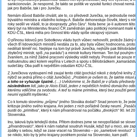
sankcionován. Je nesporné, že takto se politik ve vysoké funkci chovat nemá a
jak pro Babiše, tak i pro Jurečku.
Nemám důvod Babiše chválit, ale to, co předvedl Jurečka, se jednoduše neděl
bývalého ministra a vládního kolegu A. Babiše dehonestuje člověk, který s ním 
roky seděl ve vládě, to je doopravdy „přes čáru“. Nota bene: je-li autorem této 
který byl na Ministerstvu financí ČR zaměstnán jako politický nominant malé ko
KDU-ČSL, která měla pro činnost této vlády spíše okrajový význam.
O přínosu lidovců pro Sobotkovu vládu bych vůbec nehovořil, protože žádný n
všech tří lidoveckých ministrů nestála za to, aby byla vůbec hodnocena, protože
nedělali téměř nic. Nejlépe na tom byl právě Jurečka, nejhůře pak Bělobrádek
zbytečný ministr, spíš „na parádu“) a ministr kultury Herman. Ten byl pouhým
žvanilem, za nímž žádné pracovní výsledky vidět nebyly. Proslavil se pouze m
nafouknutou akcí kolem vepřína v Letech a spolu s Bělobrádkem „kamarádstv
sudeťáky. Oba patří k největším ostudám KDU-ČSL.
Z Jurečkova vystoupení mě zaujal tento citát (pochází nikoli z dotyčné knihy 
nýbrž se jedná přímo o citát Jurečkův):
„Problém je ovšem to, že takhle mluví 
a toho se vyhazuje špatně.
(…) Uvědomme si, že Babiš je v úřadu předsedy 
následníkem
lidí, jako je Alois Eliáš, jeden z největších hrdinů domácího odbo
kterému vděčíme za svobodu. A teď tu máme primitiva, který bez použití genitál
neumí vyjádřit myšlenku.“
Co k tomuto slovnímu „průjmu“ jiného Slováka dodat? Snad jenom to, že jede
kritizuje jiného svého krajana. Ani jeden z nich pořádně česky neumí. „Pasáče
pustil do „primitiva“, který k nám přivandroval na počátku „divokých“ 90. let 20. 
Slovenska.
Inu, taková byla tehdejší doba. Přitom dodnes jsme se nevypořádali se slove
„přivandrovalci“, které k nám natahal soudruh Husák, když byl u moci, ale zapo
zpátky s sebou, když se zase vracel na Slovensko – po „sametové revoluci“ 1
se nikdo, kdo by ty jeho krajany postrkem poslal na Slovensko, kam patří.