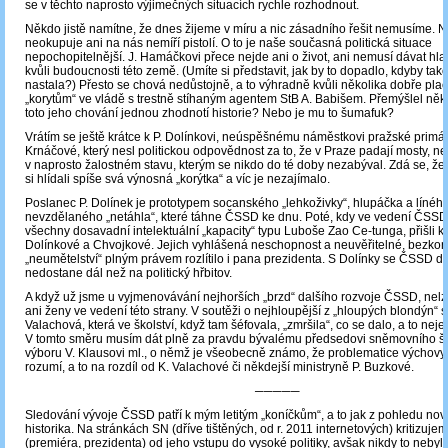
se v těchto naprosto výjimečných situacích rychle rozhodnout.
Někdo jistě namítne, že dnes žijeme v míru a nic zásadního řešit nemusíme. 
neokupuje ani na nás nemíří pistolí. O to je naše současná politická situace
nepochopitelnější. J. Hamáčkovi přece nejde ani o život, ani nemusí dávat hl
kvůli budoucnosti této země. (Umíte si představit, jak by to dopadlo, kdyby tak
nastala?) Přesto se chová nedůstojně, a to výhradně kvůli několika dobře pl
„korytům“ ve vládě s trestně stíhaným agentem StB A. Babišem. Přemýšlel někd
toto jeho chování jednou zhodnotí historie? Nebo je mu to šumafuk?
Vrátím se ještě krátce k P. Dolínkovi, neúspěšnému náměstkovi pražské primát
Krnáčové, který nesl politickou odpovědnost za to, že v Praze padají mosty, n
v naprosto žalostném stavu, kterým se nikdo do té doby nezabýval. Zdá se, že ta
si hlídali spíše svá výnosná „korýtka“ a víc je nezajímalo.
Poslanec P. Dolínek je prototypem socanského „lehkoživky“, hlupáčka a líného
nevzdělaného „netáhla“, které táhne ČSSD ke dnu. Poté, kdy ve vedení ČSSD
všechny dosavadní intelektuální „kapacity“ typu Luboše Zao Ce-tunga, přišli k
Dolínkové a Chvojkové. Jejich vyhlášená neschopnost a neuvěřitelné, bezko
„neumětelství“ plným právem rozlítilo i pana prezidenta. S Dolínky se ČSSD 
nedostane dál než na politický hřbitov.
A když už jsme u vyjmenovávání nejhorších „brzd“ dalšího rozvoje ČSSD, ne
ani ženy ve vedení této strany. V soutěži o nejhloupější z „hloupých blondýn“ s
Valachová, která ve školství, když tam šéfovala, „zmršila“, co se dalo, a to nejen 
V tomto směru musím dát plně za pravdu bývalému předsedovi sněmovního š
výboru V. Klausovi ml., o němž je všeobecně známo, že problematice výchovy
rozumí, a to na rozdíl od K. Valachové či někdejší ministryně P. Buzkové.
─────
Sledování vývoje ČSSD patří k mým letitým „koníčkům“, a to jak z pohledu novin
historika. Na stránkách SN (dříve tištěných, od r. 2011 internetových) kritizu
(premiéra, prezidenta) od jeho vstupu do vysoké politiky, avšak nikdy to nebyl