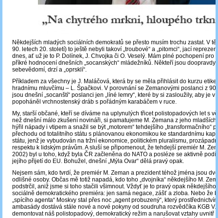
Někdejších mladých sociálních demokratů se přesto musím trochu zastat. V tě
90. letech 20. století) to ještě nebyli takoví „troubové“ a „pitomci“, jací reprez
dnes, ať už je to P. Dolínek, J. Chvojka či O. Veselý. Mám plné pochopení pr
příkré hodnocení dnešních „socanských“ mládežníků. Někteří jsou doopravdy
sebevědomí, drzí a „oprsklí“.
Příkladem za všechny je J. Maláčová, která by se měla přihlásit do kurzu etik
hradnímu mluvčímu – L. Špačkovi. V porovnání se Zemanovými poslanci z 90. le
jsou dnešní „socanští“ poslanci jen „líné lemry“, které by si zasloužily, aby je v j
popoháněl vrchnostenský dráb s pořádným karabáčem v ruce.
My, starší občané, kteří se díváme na uplynulých třicet polistopadových let s 
než dnešní málo zkušení novináři, si pamatujeme M. Zemana z jeho mladších l
hýřil nápady i vtipem a snažil se být „motorem“ tehdejšího „transformačního“ p
přechodu od totalitního státu s plánovanou ekonomikou ke standardnímu kapit
státu, jenž je vybudován na tržní ekonomice, politickém pluralismu, prozápadní
respektu k lidským právům. A sluší se připomenout, že tehdejší premiér M. Ze
2002) byl u toho, když byla ČR začleněna do NATO a posléze se aktivně podíle
jejího přijetí do EU. Bohužel, dnešní „Mýla Ovar“ dělá pravý opak.
Nejsem sám, kdo tvrdí, že premiér M. Zeman a prezident téhož jména jsou dv
odlišné osoby. Občas mě totiž napadá, kdo toho „dvojníka“ někdejšího M. Ze
podstrčil, aniž jsme si toho stačili všimnout. Vždyť je to pravý opak někdejší
sociálně demokratického premiéra: jen samá negace, zášť a zloba. Nebo že b
„spícího agenta“ Moskvy stal přes noc „agent probuzený“, který prostřednictví
ambasády dostává stále nové a nové pokyny od soudruha rozvědčíka KGB V. P
demontovat náš polistopadový, demokratický režim a narušovat vztahy uvnit