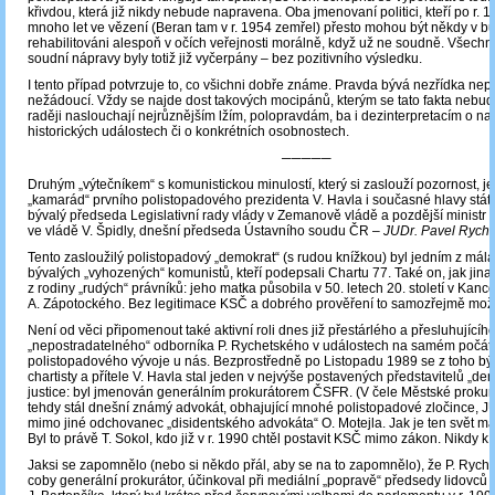
křivdou, která již nikdy nebude napravena. Oba jmenovaní politici, kteří po r. 19
mnoho let ve vězení (Beran tam v r. 1954 zemřel) přesto mohou být někdy v 
rehabilitováni alespoň v očích veřejnosti morálně, když už ne soudně. Všechn
soudní nápravy byly totiž již vyčerpány – bez pozitivního výsledku.
I tento případ potvrzuje to, co všichni dobře známe. Pravda bývá nezřídka ne
nežádoucí. Vždy se najde dost takových mocipánů, kterým se tato fakta nebudou
raději naslouchají nejrůznějším lžím, polopravdám, ba i dezinterpretacím o na
historických událostech či o konkrétních osobnostech.
─────
Druhým „výtečníkem“ s komunistickou minulostí, který si zaslouží pozornost, je
„kamarád“ prvního polistopadového prezidenta V. Havla i současné hlavy stá
bývalý předseda Legislativní rady vlády v Zemanově vládě a pozdější ministr 
ve vládě V. Špidly, dnešní předseda Ústavního soudu ČR –
JUDr. Pavel Ryche
Tento zasloužilý polistopadový „demokrat“ (s rudou knížkou) byl jedním z mála
bývalých „vyhozených“ komunistů, kteří podepsali Chartu 77. Také on, jak jina
z rodiny „rudých“ právníků: jeho matka působila v 50. letech 20. století v Kance
A. Zápotockého. Bez legitimace KSČ a dobrého prověření to samozřejmě mož
Není od věci připomenout také aktivní roli dnes již přestárlého a přesluhujícíh
„nepostradatelného“ odborníka P. Rychetského v událostech na samém počát
polistopadového vývoje u nás. Bezprostředně po Listopadu 1989 se z toho b
chartisty a přítele V. Havla stal jeden v nejvýše postavených představitelů „de
justice: byl jmenován generálním prokurátorem ČSFR. (V čele Městské prokur
tehdy stál dnešní známý advokát, obhajující mnohé polistopadové zločince, JU
mimo jiné odchovanec „disidentského advokáta“ O. Motejla. Jak je ten svět ma
Byl to právě T. Sokol, kdo již v r. 1990 chtěl postavit KSČ mimo zákon. Nikdy k
Jaksi se zapomnělo (nebo si někdo přál, aby se na to zapomnělo), že P. Ryche
coby generální prokurátor, účinkoval při mediální „popravě“ předsedy lidovců 