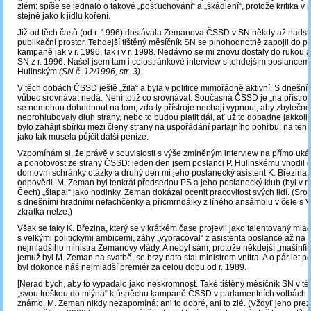
zlém: spíše se jednalo o takové „pošťuchování“ a „škádlení“, protože kritika v po
stejně jako k jídlu koření.
Již od těch časů (od r. 1996) dostávala Zemanova ČSSD v SN někdy až nadst
publikační prostor. Tehdejší tištěný měsíčník SN se plnohodnotně zapojil do p
kampaně jak v r. 1996, tak i v r. 1998. Nedávno se mi znovu dostaly do rukou a
SN z r. 1996. Našel jsem tam i celostránkové interview s tehdejším poslance
Hulinským
(SN č. 12/1996, str. 3).
V těch dobách ČSSD ještě „žila“ a byla v politice mimořádně aktivní. S dnešní
vůbec srovnávat nedá. Není totiž co srovnávat. Současná ČSSD je „na přístrojí
se nemohou dohodnout na tom, zda ty přístroje nechají vypnout, aby zbytečné
neprohlubovaly dluh strany, nebo to budou platit dál, ať už to dopadne jakkoliv
bylo zahájit sbírku mezi členy strany na uspořádání partajního pohřbu: na ten
jako tak musela půjčit další peníze.
Vzpomínám si, že právě v souvislosti s výše zmíněným interview na přímo uká
a pohotovost ze strany ČSSD: jeden den jsem poslanci P. Hulinskému vhodil 
domovní schránky otázky a druhý den mi jeho poslanecký asistent K. Březina
odpovědi. M. Zeman byl tenkrát předsedou PS a jeho poslanecký klub (byl v ně
Čech) „šlapal“ jako hodinky. Zeman dokázal ocenit pracovitost svých lidí. (Sro
s dnešními hradními nefachčenky a přicmrndálky z líného ansámblu v čele s 
zkrátka nelze.)
Však se taky K. Březina, který se v krátkém čase projevil jako talentovaný ml
s velkými politickými ambicemi, záhy „vypracoval“ z asistenta poslance až na 
nejmladšího ministra Zemanovy vlády. A nebyl sám, protože někdejší „mašinfír
jemuž byl M. Zeman na svatbě, se brzy nato stal ministrem vnitra. A o pár let p
byl dokonce náš nejmladší premiér za celou dobu od r. 1989.
[Nerad bych, aby to vypadalo jako neskromnost. Také tištěný měsíčník SN v té
„svou troškou do mlýna“ k úspěchu kampaně ČSSD v parlamentních volbách 
známo, M. Zeman nikdy nezapomíná: ani to dobré, ani to zlé. (Vždyť jeho prezi