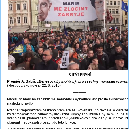
CITÁT PRVNÍ
Premiér A. Babiš:
„Benešová by mohla být pro všechny morálním vzorem
(Hospodářské noviny, 22. 6. 2019)
─────
Napíšu to hned na začátku: Ne, nemohla! A vysvětlení této prosté skutečnosti v
následující řádky.
Předně: Nepodezírám českého premiéra ze Slovenska (no řekněte, v které zem
by tento výrok mohl vůbec myslet vážně. Kdyby ano, musela by se mu huba zkři
svého času „plánovanému“ předsedovi „dělnicko-rolnické vlády“, A. Indrovi, kt
okupanti nedokázali prosadit do této funkce.