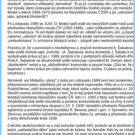
disident“, dokonce příkladný „demokrat“. To je již z podstaty věci protimluv: ž
byť bývalý, který vystoupal po profesním žebříčku hodně vysoko, jím nemůže b
Motejl v letech 1968-1970 působil na Nejvyšším soudu ČSSR a po „vyhození“
jako „advokát disidentů“!
Po Listopadu 1989 se JUDr. O. Motejl opět vrátil do nejvyšších pater naší justic
předsedou Nejvyššího soudu ČR (1993-1998) ‒ jako odškodnění za utrpěné „k
tzv. normalizace. To jiní trpěli daleko víc než on: někteří ve vězení, jiní „u lopaty
nakonec „uklizen“ do funkce (právě vytvořené podle zahraničního vzoru) prvn
„ombudsmana“ (= ochránce lidských práv) – údajně jako nejvhodnější kandidá
Pravdou je, že v porovnání s neoblíbenou a značně kontroverzní A. Šabatovou 
stále ještě vnímán jako „hvězda“. (A. Šabatová, dcera disidenta J. Šabaty a ma
vystudovala práva až po r. 1989, protože jí to z politických důvodů nebylo dří
Proti A. Šabatové se dlouhodobě ostře vymezuje i prezident M. Zeman, který 
„disidentem“ nebyl a na „ukřivděného“ komunistu si pouze hraje. (Zdá se, že je 
legenda“ v rámci práce pro jistou zahraniční tajnou službu. O jakou se jedná, 
uhodnout.)
Nicméně: ani Motejlův „obraz“ z doby po Listopadu 1989 není bez poskvrnky. 
připomenout jednu záležitost, jež se mu totálně nepovedla. Píše se o ní v kniz
Rudolf Beran, oběť komunistické msty
, která vyšla v mém vydavatelství v r. 20
čtenáři mohou dočíst například o tom, že to byl právě tolik neprávem oslavovan
tehdejší předseda Nejvyššího soudu ČR, kdo v r. 1995 z titulu své funkce odm
rehabilitovat dvě oběti nacistické a posléze komunistické zvůle za činy, k nimž
v souvislosti s německou okupací z 15. 3. 1939: bývalého předsedu Republiká
agrárníci) a premiéra Druhé republiky R. Berana, jakož i gen. J. Syrového, hrd
Zborova, pozdějšího náčelníka generálního štábu čs. armády a předsedu úřed
z doby Mnichovské krize 1938.
O těchto skutečnostech se u nás bohužel cudně mlčí, protože se to dnešním 
jejich „vykladačům dějin“ jaksi nehodí do krámu. No řekněte: Kdo by se chlubil
polistopadová justice funguje tak špatně, že není schopna se vypořádat s tout