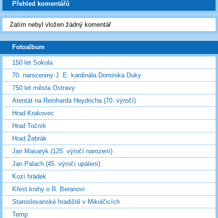
Přehled komentářů
Zatím nebyl vložen žádný komentář
Fotoalbum
150 let Sokola
70. narozeniny J. E. kardinála Dominika Duky
750 let města Ostravy
Atentát na Reinharda Heydricha (70. výročí)
Hrad Krakovec
Hrad Točník
Hrad Žebrák
Jan Masaryk (125. výročí narození)
Jan Palach (45. výročí upálení)
Kozí hrádek
Křest knihy o R. Beranovi
Staroslovanské hradiště v Mikulčicích
Temp