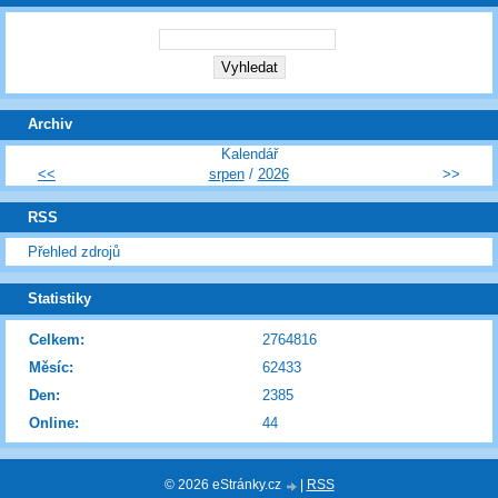
Archiv
Kalendář
<<
srpen
/
2026
>>
RSS
Přehled zdrojů
Statistiky
Celkem:
2764816
Měsíc:
62433
Den:
2385
Online:
44
© 2026 eStránky.cz
|
RSS