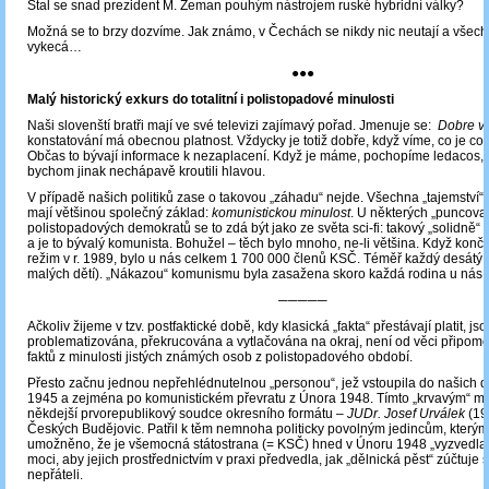
Stal se snad prezident M. Zeman pouhým nástrojem ruské hybridní války?
Možná se to brzy dozvíme. Jak známo, v Čechách se nikdy nic neutají a všec
vykecá…
●●●
Malý historický exkurs do totalitní i polistopadové minulosti
Naši slovenští bratři mají ve své televizi zajímavý pořad. Jmenuje se:
Dobre v
konstatování má obecnou platnost. Vždycky je totiž dobře, když víme, co je co 
Občas to bývají informace k nezaplacení. Když je máme, pochopíme ledacos,
bychom jinak nechápavě kroutili hlavou.
V případě našich politiků zase o takovou „záhadu“ nejde. Všechna „tajemství“ j
mají většinou společný základ:
komunistickou minulost
. U některých „puncova
polistopadových demokratů se to zdá být jako ze světa sci-fi: takový „solidně“ v
a je to bývalý komunista. Bohužel – těch bylo mnoho, ne-li většina. Když konči
režim v r. 1989, bylo u nás celkem 1 700 000 členů KSČ. Téměř každý desátý
malých dětí). „Nákazou“ komunismu byla zasažena skoro každá rodina u nás.
─────
Ačkoliv žijeme v tzv. postfaktické době, kdy klasická „fakta“ přestávají platit, jso
problematizována, překrucována a vytlačována na okraj, není od věci připome
faktů z minulosti jistých známých osob z polistopadového období.
Přesto začnu jednou nepřehlédnutelnou „personou“, jež vstoupila do našich dě
1945 a zejména po komunistickém převratu z Února 1948. Tímto „krvavým“ m
někdejší prvorepublikový soudce okresního formátu ‒
JUDr. Josef Urválek
(19
Českých Budějovic. Patřil k těm nemnoha politicky povolným jedincům, kterým
umožněno, že je všemocná státostrana (= KSČ) hned v Únoru 1948 „vyzvedla“
moci, aby jejich prostřednictvím v praxi předvedla, jak „dělnická pěst“ zúčtuje s
nepřáteli.