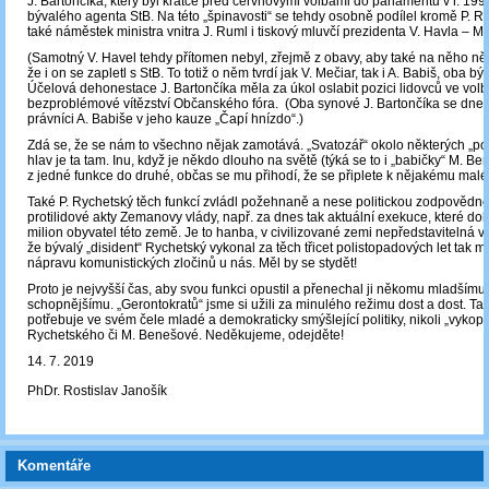
J. Bartončíka, který byl krátce před červnovými volbami do parlamentu v r. 19
bývalého agenta StB. Na této „špinavosti“ se tehdy osobně podílel kromě P. 
také náměstek ministra vnitra J. Ruml i tiskový mluvčí prezidenta V. Havla – M
(Samotný V. Havel tehdy přítomen nebyl, zřejmě z obavy, aby také na něho ně
že i on se zapletl s StB. To totiž o něm tvrdí jak V. Mečiar, tak i A. Babiš, oba bý
Účelová dehonestace J. Bartončíka měla za úkol oslabit pozici lidovců ve volbá
bezproblémové vítězství Občanského fóra. (Oba synové J. Bartončíka se dnes
právníci A. Babiše v jeho kauze „Čapí hnízdo“.)
Zdá se, že se nám to všechno nějak zamotává. „Svatozář“ okolo některých „
hlav je ta tam. Inu, když je někdo dlouho na světě (týká se to i „babičky“ M. Be
z jedné funkce do druhé, občas se mu přihodí, že se připlete k nějakému malé
Také P. Rychetský těch funkcí zvládl požehnaně a nese politickou zodpovědnos
protilidové akty Zemanovy vlády, např. za dnes tak aktuální exekuce, které dol
milion obyvatel této země. Je to hanba, v civilizované zemi nepředstavitelná v
že bývalý „disident“ Rychetský vykonal za těch třicet polistopadových let tak m
nápravu komunistických zločinů u nás. Měl by se stydět!
Proto je nejvyšší čas, aby svou funkci opustil a přenechal ji někomu mladšímu
schopnějšímu. „Gerontokratů“ jsme si užili za minulého režimu dost a dost. Ta
potřebuje ve svém čele mladé a demokraticky smýšlející politiky, nikoli „vykopá
Rychetského či M. Benešové. Neděkujeme, odejděte!
14. 7. 2019
PhDr. Rostislav Janošík
Komentáře