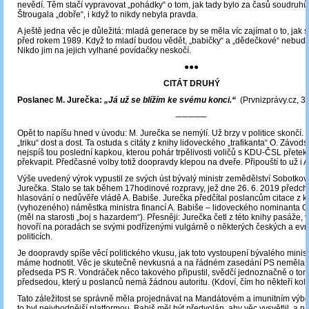
nevědí. Těm stačí vypravovat „pohádky“ o tom, jak tady bylo za časů soudruh
Štrougala „dobře“, i když to nikdy nebyla pravda.
A ještě jedna věc je důležitá: mladá generace by se měla víc zajímat o to, jak s
před rokem 1989. Když to mladí budou vědět, „babičky“ a „dědečkové“ nebudo
Nikdo jim na jejich vylhané povídačky neskočí.
●●●
CITÁT DRUHÝ
Poslanec M. Jurečka:
„Já už se blížím ke svému konci.“
(Prvnizprávy.cz, 30
─────
Opět to napíšu hned v úvodu: M. Jurečka se nemýlí. Už brzy v politice skončí.
„triku“ dost a dost. Ta ostuda s citáty z knihy lidoveckého „trafikanta“ O. Závo
nejspíš tou poslední kapkou, kterou pohár trpělivosti voličů s KDU-ČSL přete
překvapit. Předčasné volby totiž doopravdy klepou na dveře. Připouští to už i A
Výše uvedený výrok vypustil ze svých úst bývalý ministr zemědělství Sobotkov
Jurečka. Stalo se tak během 17hodinové rozpravy, jež dne 26. 6. 2019 předch
hlasování o nedůvěře vládě A. Babiše. Jurečka předčítal poslancům citace z 
(vyhozeného) náměstka ministra financí A. Babiše – lidoveckého nominanta 
(měl na starosti „boj s hazardem“). Přesněji: Jurečka četl z této knihy pasáže, 
hovoří na poradách se svými podřízenými vulgárně o některých českých a ev
politicích.
Je doopravdy spíše věcí politického vkusu, jak toto vystoupení bývalého minis
máme hodnotit. Věc je skutečně nevkusná a na řádném zasedání PS neměla za
předseda PS R. Vondráček něco takového připustil, svědčí jednoznačně o tom
předsedou, který u poslanců nemá žádnou autoritu. (Kdoví, čím ho někteří kole
Tato záležitost se správně měla projednávat na Mandátovém a imunitním výbor
to byl nejvhodnější platformou. Babiš měl být předvolán, aby věc vysvětlil, a 