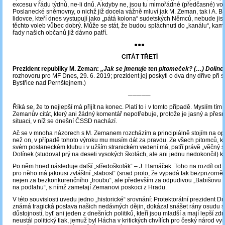
excesu v řádu týdnů, ne-li dnů. A kdyby ne, jsou tu mimořádné (předčasné) vo
Poslanecké sněmovny, o nichž již docela vážně mluví jak M. Zeman, tak i A. Ba
lidovce, kteří dnes vystupují jako „pátá kolona“ sudetských Němců, nebude jis
těchto voleb vůbec dobrý. Může se stát, že budou spláchnuti do „kanálu“, kam
řady našich občanů již dávno patří.
●●●
CITÁT TŘETÍ
Prezident republiky M. Zeman:
„Jak se jmenuje ten pitomeček? (…) Dolíne
rozhovoru pro MF Dnes, 29. 6. 2019; prezident jej poskytl o dva dny dříve při 
Bystřice nad Pernštejnem.)
─────
Říká se, že to nejlepší má přijít na konec. Platí to i v tomto případě. Myslím tí
Zemanův citát, který ani žádný komentář nepotřebuje, protože je jasný a přesn
situaci, v níž se dnešní ČSSD nachází.
Ač se v mnoha názorech s M. Zemanem rozcházím a principiálně stojím na op
než on, v případě tohoto výroku mu musím dát za pravdu. Ze všech pitomců, 
svém poslaneckém klubu i v užším stranickém vedení má, patří právě „věčný st
Dolínek (studoval prý na deseti vysokých školách, ale ani jednu nedokončil) k
Po něm hned následuje další „středoškolák“ ‒ J. Hamáček. Toho na rozdíl od 
pro něho má jakousi zvláštní „slabost“ (snad proto, že vypadá tak bezprizorně)
nejen za bezkonkurenčního „troubu“, ale především za odpudivou „Babišovu o
na podlahu“, s nímž zametají Zemanovi poskoci z Hradu.
V této souvislosti uvedu jedno „historické“ srovnání: Protektorátní prezident Dr
známá tragická postava našich nedávných dějin, dokázal snášet rány osudu s
důstojností, byť ani jeden z dnešních politiků, kteří jsou mladší a mají lepší zdr
neustál politický tlak, jemuž byl Hácha v kritických chvílích pro český národ v