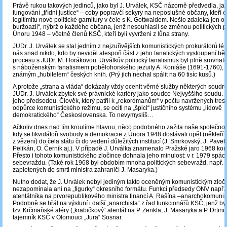
Právě rukou takových jedinců, jako byl J. Urválek, KSČ názorně předvedla, jak
fungování „třídní justice“ – coby popravčí sekyry na neposlušné občany, kteří o
legitimitu nové politické garnitury v čele s K. Gottwaldem. Nešlo zdaleka jen 
buržoazii“, nýbrž o každého občana, jenž nesouhlasil se změnou politických
Únoru 1948 – včetně členů KSČ, kteří byli vyvrženi z lůna strany.
JUDr. J. Urválek se stal jedním z nejzuřivějších komunistických prokurátorů té
nás snad nikdo, kdo by neviděl alespoň část z jeho fanatických vystoupení 
procesu s JUDr. M. Horákovou. Urválkův politický fanatismus byl plně srovnat
s náboženským fanatismem pobělohorského jezuity A. Koniáše (1691-1760), k
známým „hubitelem“ českých knih. (Prý jich nechal spálit na 60 tisíc kusů.)
A protože „strana a vláda“ dokázaly vždy ocenit věrné služby některých soudruh
JUDr. J. Urválek zbytek své právnické kariéry jako soudce Nejvyššího soudu. 
jeho předsedou. Člověk, který patřil k „rekordmanům“ v počtu navržených trest
odpůrce komunistického režimu, se ocitl na „špici“ justičního systému „lidově
demokratického“ Československa. To nevymyslíš…
Ačkoliv dnes nad tím kroutíme hlavou, něco podobného zažila naše společnos
kdy se likvidátoři svobody a demokracie z Února 1948 dostávali opět (někteří p
z vězení) do čela státu či do vedení důležitých institucí (J. Smrkovský, J. Pavel, 
Pelikán, O. Černík aj.). V případě J. Urválka znamenalo Pražské jaro 1968 kon
Přesto i tohoto komunistického zločince dohnala jeho minulost: v r. 1979 spác
sebevraždu. (Také rok 1968 byl obdobím mnoha politických sebevražd, např.
zapletených do smrti ministra zahraničí J. Masaryka.)
Nutno dodat, že J. Urválek nebyl jediným takto oceněným komunistickým zlo
nezapomínala ani na „figurky“ okresního formátu. Funkcí předsedy ONV např.
atentátníka na prvorepublikového ministra financí A. Rašína –anarchokomunis
Podobně se hřál na výsluní i další „anarchista“ z řad funkcionářů KSČ, jenž by
tzv. Krčmaňské aféry („krabičkový“ atentát na P. Zenkla, J. Masaryka a P. Drtinu 
tajemník KSČ v Olomouci „Jura“ Sosnar.