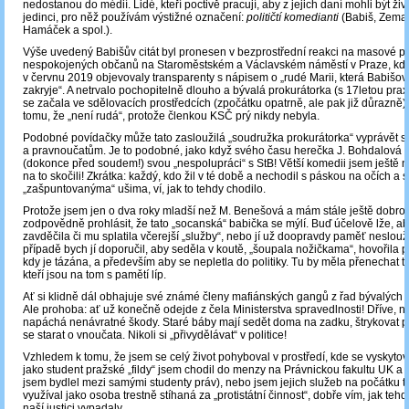
nedostanou do médií. Lidé, kteří poctivě pracují, aby z jejich daní mohli být živi 
jedinci, pro něž používám výstižné označení:
političtí komedianti
(Babiš, Zema
Hamáček a spol.).
Výše uvedený Babišův citát byl pronesen v bezprostřední reakci na masové pr
nespokojených občanů na Staroměstském a Václavském náměstí v Praze, kde
v červnu 2019 objevovaly transparenty s nápisem o „rudé Marii, která Babišov
zakryje“. A netrvalo pochopitelně dlouho a bývalá prokurátorka (s 17letou pra
se začala ve sdělovacích prostředcích (zpočátku opatrně, ale pak již důrazně) 
tomu, že „není rudá“, protože členkou KSČ prý nikdy nebyla.
Podobné povídačky může tato zasloužilá „soudružka prokurátorka“ vyprávět
a pravnoučatům. Je to podobné, jako když svého času herečka J. Bohdalová
(dokonce před soudem!) svou „nespolupráci“ s StB! Větší komedii jsem ještě neza
na to skočili! Zkrátka: každý, kdo žil v té době a nechodil s páskou na očích a 
„zašpuntovanýma“ ušima, ví, jak to tehdy chodilo.
Protože jsem jen o dva roky mladší než M. Benešová a mám stále ještě dobr
zodpovědně prohlásit, že tato „socanská“ babička se mýlí. Buď účelově lže, 
zavděčila či mu splatila včerejší „služby“, nebo jí už doopravdy paměť neslouž
případě bych jí doporučil, aby seděla v koutě, „šoupala nožičkama“, hovořila 
kdy je tázána, a především aby se nepletla do politiky. Tu by měla přenechat 
kteří jsou na tom s pamětí líp.
Ať si klidně dál obhajuje své známé členy mafiánských gangů z řad bývalých
Ale prohoba: ať už konečně odejde z čela Ministerstva spravedlnosti! Dříve, n
napáchá nenávratné škody. Staré báby mají sedět doma na zadku, štrykovat
se starat o vnoučata. Nikoli si „přivydělávat“ v politice!
Vzhledem k tomu, že jsem se celý život pohyboval v prostředí, kde se vyskytoval
jako student pražské „fildy“ jsem chodil do menzy na Právnickou fakultu UK a 
jsem bydlel mezi samými studenty práv), nebo jsem jejich služeb na počátku t
využíval jako osoba trestně stíhaná za „protistátní činnost“, dobře vím, jak teh
naší justici vypadaly.