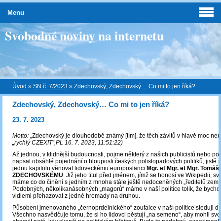
Menu
Svobodné noviny na internetu
Úvod
»
SN č. 7/2023
»
Zdechovský, Zdechovský… Co mi to jen říká?
Zdechovský, Zdechovský… Co mi to jen říká?
23. 7. 2023
Motto:
„Zdechovský je dlouhodobě známý [tím], že těch závitů v hlavě moc ne
„rychlý CZEXIT“,PL 16. 7. 2023, 11:51:22)
Až jednou, v klidnější budoucnosti, pojme některý z našich publicistů nebo po
napsat obsáhlé pojednání o hlouposti českých polistopadových politiků, jist
jednu kapitolu věnovat lidoveckému europoslanci
Mgr. et Mgr. et Mgr. Tomáši
ZDECHOVSKÉMU
. Již jeho titul před jménem, jímž se honosí ve Wikipedii, sv
máme co do činění s jedním z mnoha stále ještě nedoceněných „ředitelů země
Podobných, několikanásobných „magorů“ máme v naší politice tolik, že bycho
vidlemi přehazovat z jedné hromady na druhou.
Působení jmenovaného „černoprdelnického“ zoufalce v naší politice sleduji dl
Všechno nasvědčuje tomu, že si ho lidovci pěstují „na semeno“, aby mohli svo