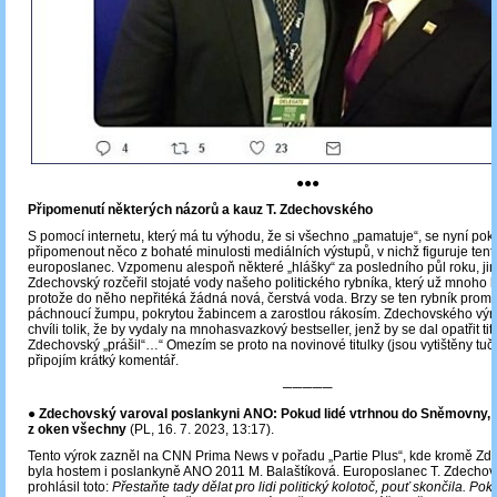
●●●
Připomenutí některých názorů a kauz T. Zdechovského
S pomocí internetu, který má tu výhodu, že si všechno „pamatuje“, se nyní po
připomenout něco z bohaté minulosti mediálních výstupů, v nichž figuruje tent
europoslanec. Vzpomenu alespoň některé „hlášky“ za posledního půl roku, jim
Zdechovský rozčeřil stojaté vody našeho politického rybníka, který už mnoho l
protože do něho nepřitéká žádná nová, čerstvá voda. Brzy se ten rybník promě
páchnoucí žumpu, pokrytou žabincem a zarostlou rákosím. Zdechovského výroků
chvíli tolik, že by vydaly na mnohasvazkový bestseller, jenž by se dal opatřit tit
Zdechovský „prášil“…“ Omezím se proto na novinové titulky (jsou vytištěny tuč
připojím krátký komentář.
─────
●
Zdechovský varoval poslankyni ANO: Pokud lidé vtrhnou do Sněmovny, 
z oken všechny
(PL, 16. 7. 2023, 13:17).
Tento výrok zazněl na CNN Prima News v pořadu „Partie Plus“, kde kromě Z
byla hostem i poslankyně ANO 2011 M. Balaštíková. Europoslanec T. Zdechov
prohlásil toto:
Přestaňte tady dělat pro lidi politický kolotoč, pouť skončila. P