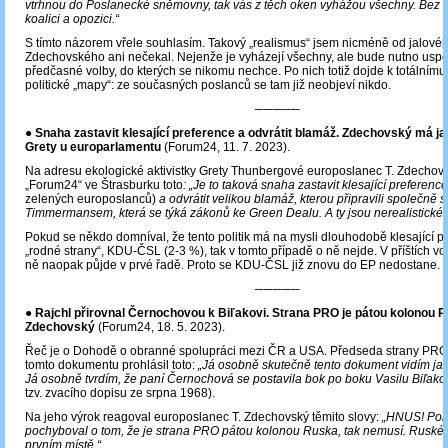
vtrhnou do Poslanecké sněmovny, tak vás z těch oken vyhážou všechny. Bez 
koalici a opozici.“
S tímto názorem vřele souhlasím. Takový „realismus“ jsem nicméně od jalové
Zdechovského ani nečekal. Nejenže je vyházejí všechny, ale bude nutno usp
předčasné volby, do kterých se nikomu nechce. Po nich totiž dojde k totálnímu
politické „mapy“: ze současných poslanců se tam již neobjeví nikdo.
─────
●
Snaha zastavit klesající preference a odvrátit blamáž. Zdechovský má ja
Grety u europarlamentu
(Forum24, 11. 7. 2023).
Na adresu ekologické aktivistky Grety Thunbergové europoslanec T. Zdechovs
„Forum24“ ve Štrasburku toto
: „Je to taková snaha zastavit klesající preferenc
zelených europoslanců)
a odvrátit velikou blamáž, kterou připravili společně
Timmermansem, která se týká zákonů ke Green Dealu. A ty jsou nerealistické.
Pokud se někdo domníval, že tento politik má na mysli dlouhodobě klesající p
„rodné strany“, KDU-ČSL (2-3 %), tak v tomto případě o ně nejde. V příštích v
ně naopak půjde v prvé řadě. Proto se KDU-ČSL již znovu do EP nedostane.
─────
●
Rajchl přirovnal Černochovou k Biľakovi. Strana PRO je pátou kolonou R
Zdechovský
(Forum24, 18. 5. 2023).
Řeč je o Dohodě o obranné spolupráci mezi ČR a USA. Předseda strany PRO 
tomto dokumentu prohlásil toto:
„Já osobně skutečně tento dokument vidím jak
Já osobně tvrdím, že paní Černochová se postavila bok po boku Vasilu Biľako
tzv. zvacího dopisu ze srpna 1968).
Na jeho výrok reagoval europoslanec T. Zdechovský těmito slovy:
„HNUS! Pok
pochyboval o tom, že je strana PRO pátou kolonou Ruska, tak nemusí. Ruské
prvním místě.“