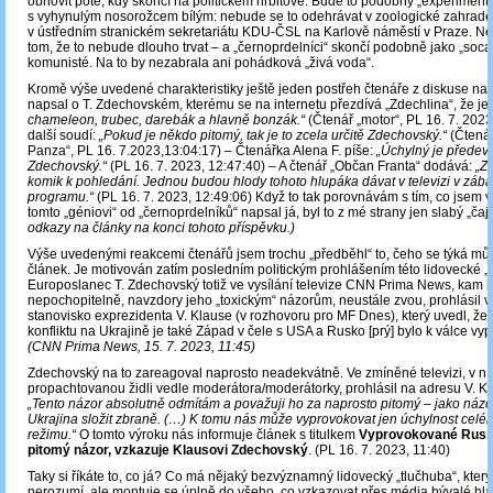
obnovit poté, kdy skončí na politickém hřbitově. Bude to podobný „experiment“
s vyhynulým nosorožcem bílým: nebude se to odehrávat v zoologické zahradě
v ústředním stranickém sekretariátu KDU-ČSL na Karlově náměstí v Praze. N
tom, že to nebude dlouho trvat – a „černoprdelníci“ skončí podobně jako „soc
komunisté. Na to by nezabrala ani pohádková „živá voda“.
Kromě výše uvedené charakteristiky ještě jeden postřeh čtenáře z diskuse na 
napsal o T. Zdechovském, kterému se na internetu přezdívá „Zdechlina“, že je
chameleon, trubec, darebák a hlavně bonzák.“
(Čtenář „motor“, PL 16. 7. 2023
další soudí:
„Pokud je někdo pitomý, tak je to zcela určitě Zdechovský.“
(Čtená
Panza“, PL 16. 7.2023,13:04:17) – Čtenářka Alena F. píše:
„Úchylný je předev
Zdechovský.“
(PL 16. 7. 2023, 12:47:40) – A čtenář „Občan Franta“ dodává:
„Z
komik k pohledání. Jednou budou hlody tohoto hlupáka dávat v televizi v zá
programu.“
(PL 16. 7. 2023, 12:49:06) Když to tak porovnávám s tím, co jsem v
tomto „géniovi“ od „černoprdelníků“ napsal já, byl to z mé strany jen slabý „čaj
odkazy na články na konci tohoto příspěvku.)
Výše uvedenými reakcemi čtenářů jsem trochu „předběhl“ to, čeho se týká můj
článek. Je motivován zatím posledním politickým prohlášením této lidovecké „
Europoslanec T. Zdechovský totiž ve vysílání televize CNN Prima News, kam 
nepochopitelně, navzdory jeho „toxickým“ názorům, neustále zvou, prohlásil v
stanovisko exprezidenta V. Klause (v rozhovoru pro MF Dnes), který uvedl, že 
konfliktu na Ukrajině je také Západ v čele s USA a Rusko [prý] bylo k válce vy
(CNN Prima News, 15. 7. 2023, 11:45)
Zdechovský na to zareagoval naprosto neadekvátně. Ve zmíněné televizi, v n
propachtovanou židli vedle moderátora/moderátorky, prohlásil na adresu V. Kla
„Tento názor absolutně odmítám a považuji ho za naprosto pitomý – jako názo
Ukrajina složit zbraně. (…) K tomu nás může vyprovokovat jen úchylnost celé
režimu.“
O tomto výroku nás informuje článek s titulkem
Vyprovokované Rusk
pitomý názor, vzkazuje Klausovi Zdechovský
. (PL 16. 7. 2023, 11:40)
Taky si říkáte to, co já? Co má nějaký bezvýznamný lidovecký „tlučhuba“, kter
nerozumí, ale montuje se úplně do všeho, co vzkazovat přes média bývalé hla