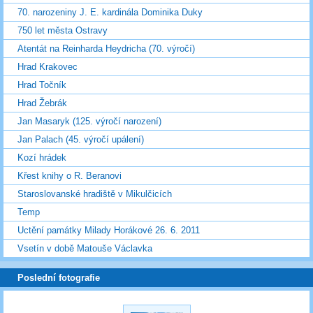
70. narozeniny J. E. kardinála Dominika Duky
750 let města Ostravy
Atentát na Reinharda Heydricha (70. výročí)
Hrad Krakovec
Hrad Točník
Hrad Žebrák
Jan Masaryk (125. výročí narození)
Jan Palach (45. výročí upálení)
Kozí hrádek
Křest knihy o R. Beranovi
Staroslovanské hradiště v Mikulčicích
Temp
Uctění památky Milady Horákové 26. 6. 2011
Vsetín v době Matouše Václavka
Poslední fotografie