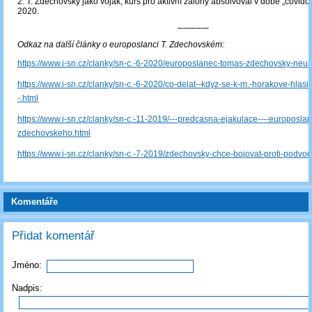
2. T. Zdechovský jako voják; kurs pro aktivní zálohy absolvoval v době „covidov
2020.
─────
Odkaz na další články o europoslanci T. Zdechovském:
https://www.i-sn.cz/clanky/sn-c.-6-2020/europoslanec-tomas-zdechovsky-neum
https://www.i-sn.cz/clanky/sn-c.-6-2020/co-delat--kdyz-se-k-m.-horakove-hlasi-
-.html
https://www.i-sn.cz/clanky/sn-c.-11-2019/---predcasna-ejakulace----europoslanc
zdechovskeho.html
https://www.i-sn.cz/clanky/sn-c.-7-2019/zdechovsky-chce-bojovat-proti-podvo
Komentáře
Přidat komentář
Jméno:
Nadpis: