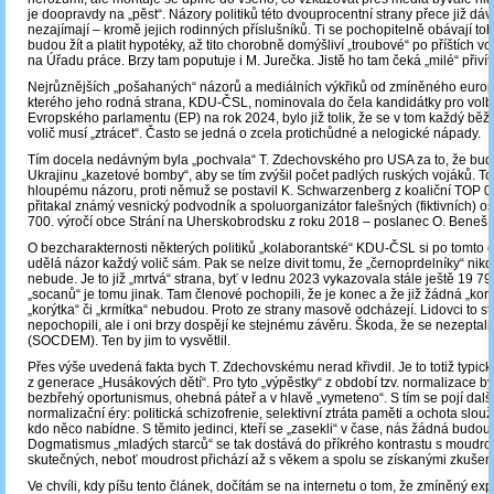
je doopravdy na „pěst“. Názory politiků této dvouprocentní strany přece již dá
nezajímají – kromě jejich rodinných příslušníků. Ti se pochopitelně obávají to
budou žít a platit hypotéky, až tito chorobně domýšliví „troubové“ po příštích v
na Úřadu práce. Brzy tam poputuje i M. Jurečka. Jistě ho tam čeká „milé“ přivítá
Nejrůznějších „pošahaných“ názorů a mediálních výkřiků od zmíněného euro
kterého jeho rodná strana, KDU-ČSL, nominovala do čela kandidátky pro volb
Evropského parlamentu (EP) na rok 2024, bylo již tolik, že se v tom každý bě
volič musí „ztrácet“. Často se jedná o zcela protichůdné a nelogické nápady.
Tím docela nedávným byla „pochvala“ T. Zdechovského pro USA za to, že bu
Ukrajinu „kazetové bomby“, aby se tím zvýšil počet padlých ruských vojáků. T
hloupému názoru, proti němuž se postavil K. Schwarzenberg z koaliční TOP 0
přitakal známý vesnický podvodník a spoluorganizátor falešných (fiktivních) o
700. výročí obce Strání na Uherskobrodsku z roku 2018 – poslanec O. Beneš
O bezcharakternosti některých politiků „kolaborantské“ KDU-ČSL si po tomto
udělá názor každý volič sám. Pak se nelze divit tomu, že „černoprdelníky“ nikdo
nebude. Je to již „mrtvá“ strana, byť v lednu 2023 vykazovala stále ještě 19 79
„socanů“ je tomu jinak. Tam členové pochopili, že je konec a že již žádná „kory
„korýtka“ či „krmítka“ nebudou. Proto ze strany masově odcházejí. Lidovci to st
nepochopili, ale i oni brzy dospějí ke stejnému závěru. Škoda, že se nezeptali 
(SOCDEM). Ten by jim to vysvětlil.
Přes výše uvedená fakta bych T. Zdechovskému nerad křivdil. Je to totiž typický
z generace „Husákových dětí“. Pro tyto „výpěstky“ z období tzv. normalizace by
bezbřehý oportunismus, ohebná páteř a v hlavě „vymeteno“. S tím se pojí dalš
normalizační éry: politická schizofrenie, selektivní ztráta paměti a ochota slouž
kdo něco nabídne. S těmito jedinci, kteří se „zasekli“ v čase, nás žádná budo
Dogmatismus „mladých starců“ se tak dostává do příkrého kontrastu s moudrost
skutečných, neboť moudrost přichází až s věkem a spolu se získanými zkušen
Ve chvíli, kdy píšu tento článek, dočítám se na internetu o tom, že zmíněný ex