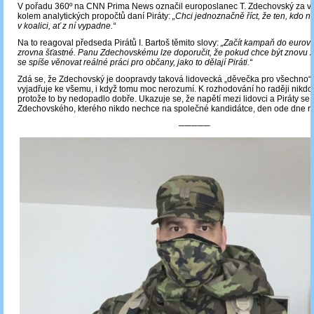
V pořadu 360º na CNN Prima News označil europoslanec T. Zdechovský za vi
kolem analytických propočtů daní Piráty:
„Chci jednoznačně říct, že ten, kdo n
v koalici, ať z ní vypadne.“
Na to reagoval předseda Pirátů I. Bartoš těmito slovy:
„Začít kampaň do eurovo
zrovna šťastné. Panu Zdechovskému lze doporučit, že pokud chce být znovu z
se spíše věnovat reálné práci pro občany, jako to dělají Piráti.“
Zdá se, že Zdechovský je doopravdy taková lidovecká „děvečka pro všechno“:
vyjadřuje ke všemu, i když tomu moc nerozumí. K rozhodování ho raději nikdo
protože to by nedopadlo dobře. Ukazuje se, že napětí mezi lidovci a Piráty se 
Zdechovského, kterého nikdo nechce na společné kandidátce, den ode dne ro
─────