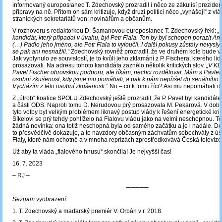
informovaný europoslanec T. Zdechovský prozradil i něco ze zákulisí preziden
přípravy na ně. Přitom on sám kritizuje, když druzí politici něco „vynášejí“ z vl
stranických sekretariátů ven: novinářům a občanům.
V rozhovoru s redaktorkou D. Šamanovou europoslanec T. Zdechovský řekl:
„
kandidát, který připadal v úvahu, byl Petr Fiala. Ten by byl schopen porazit An
(…) Padlo jeho jméno, ale Petr Fiala to vyloučil. I další pokusy zůstaly nevysly
se pak ani nesnažili.“
Zdechovský rovněž prozradil, že ve druhém kole bude vol
Jak vyplynulo ze souvislostí, je to kvůli jeho zklamání z P. Fischera, kterého li
prosazovali. Na adresu tohoto kandidáta zaznělo několik kritických slov.
„V K
Pavel Fischer obrovskou podporu, ale říkám, nechci rozdělovat. Mám s Pavl
osobní zkušenost, kdy jsme mu pomáhali, a pak k nám nepřišel do senátního 
Vycházím z této osobní zkušenosti.“
No – co k tomu říci? Asi mu nepomáhali d
Z „útrob“ koalice SPOLU Zdechovský ještě prozradil, že P. Pavel byl kandidát
a části ODS. Naproti tomu D. Nerudovou prý prosazovala M. Pekarová. V době
tyto volby byl velkým problémem liknavý postup vlády k řešení energetické krize
Síkelovi se prý tehdy pohlíželo na Fialovu vládu jako na velmi neschopnou. T
žádná novinka: ona totiž neschopná byla od samého začátku a je i nadále. D
to přesvědčivě dokazuje, a to navzdory občasným záchvatům sebechvály z úst
Fialy, které nám ochotně a v mnoha reprízách zprostředkovává Česká televize
Už aby ta vláda „fialového hnusu“ skončila! Je nejvyšší čas!
16. 7. 2023
‒ RJ ‒
─────
Seznam vyobrazení:
1. T. Zdechovský a maďarský premiér V. Orbán v r. 2018.