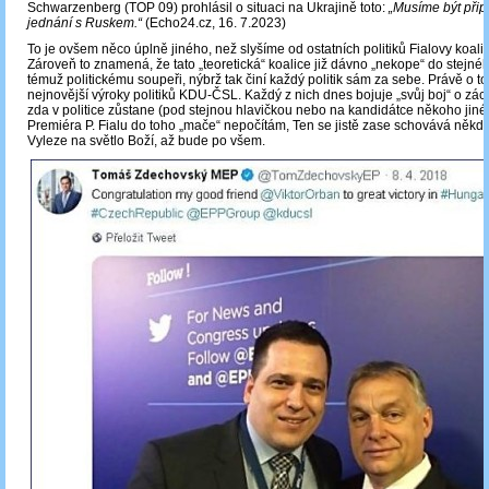
Schwarzenberg (TOP 09) prohlásil o situaci na Ukrajině toto:
„Musíme být přip
jednání s Ruskem.“
(Echo24.cz, 16. 7.2023)
To je ovšem něco úplně jiného, než slyšíme od ostatních politiků Fialovy koa
Zároveň to znamená, že tato „teoretická“ koalice již dávno „nekope“ do stejnéh
témuž politickému soupeři, nýbrž tak činí každý politik sám za sebe. Právě o t
nejnovější výroky politiků KDU-ČSL. Každý z nich dnes bojuje „svůj boj“ o zác
zda v politice zůstane (pod stejnou hlavičkou nebo na kandidátce někoho jiného
Premiéra P. Fialu do toho „mače“ nepočítám, Ten se jistě zase schovává někde
Vyleze na světlo Boží, až bude po všem.