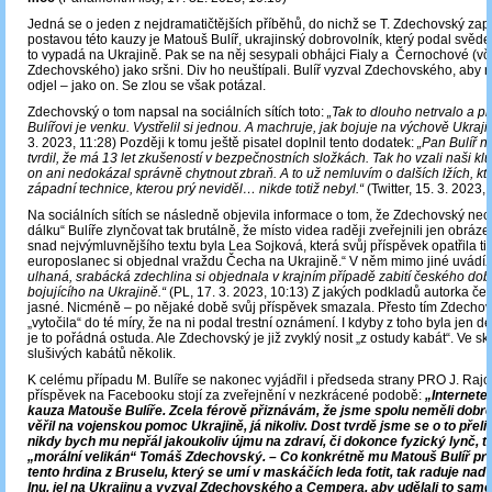
Jedná se o jeden z nejdramatičtějších příběhů, do nichž se T. Zdechovský zapl
postavou této kauzy je Matouš Bulíř, ukrajinský dobrovolník, který podal svědec
to vypadá na Ukrajině. Pak se na něj sesypali obhájci Fialy a Černochové (vč
Zdechovského) jako sršni. Div ho neuštípali. Bulíř vyzval Zdechovského, aby 
odjel – jako on. Se zlou se však potázal.
Zdechovský o tom napsal na sociálních sítích toto:
„Tak to dlouho netrvalo a p
Bulířovi je venku. Vystřelil si jednou. A machruje, jak bojuje na výchově Ukraji
3. 2023, 11:28) Později k tomu ještě pisatel doplnil tento dodatek:
„Pan Bulíř n
tvrdil, že má 13 let zkušeností v bezpečnostních složkách. Tak ho vzali naši kluc
on ani nedokázal správně chytnout zbraň. A to už nemluvím o dalších lžích, kter
západní technice, kterou prý neviděl… nikde totiž nebyl.“
(Twitter, 15. 3. 2023,
Na sociálních sítích se následně objevila informace o tom, že Zdechovský nec
dálku“ Bulíře zlynčovat tak brutálně, že místo videa raději zveřejnili jen obráz
snad nejvýmluvnějšího textu byla Lea Sojková, která svůj příspěvek opatřila ti
europoslanec si objednal vraždu Čecha na Ukrajině.“ V něm mimo jiné uvádí
:
ulhaná, srabácká zdechlina si objednala v krajním případě zabití českého dob
bojujícího na Ukrajině.“
(PL, 17. 3. 2023, 10:13) Z jakých podkladů autorka čer
jasné. Nicméně – po nějaké době svůj příspěvek smazala. Přesto tím Zdecho
„vytočila“ do té míry, že na ni podal trestní oznámení. I kdyby z toho byla jen d
je to pořádná ostuda. Ale Zdechovský je již zvyklý nosit „z ostudy kabát“. Ve sk
slušivých kabátů několik.
K celému případu M. Bulíře se nakonec vyjádřil i předseda strany PRO J. Rajc
příspěvek na Facebooku stojí za zveřejnění v nezkrácené podobě:
„Internet
kauza Matouše Bulíře. Zcela férově přiznávám, že jsme spolu neměli dobré
věřil na vojenskou pomoc Ukrajině, já nikoliv. Dost tvrdě jsme se o to přel
nikdy bych mu nepřál jakoukoliv újmu na zdraví, či dokonce fyzický lynč, t
„morální velikán“ Tomáš Zdechovský. – Co konkrétně mu Matouš Bulíř pro
tento hrdina z Bruselu, který se umí v maskáčích leda fotit, tak raduje nad 
Inu, jel na Ukrajinu a vyzval Zdechovského a Cempera, aby udělali to samé.