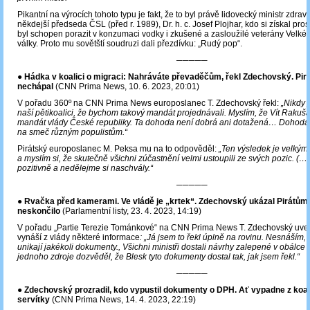
Pikantní na výrocích tohoto typu je fakt, že to byl právě lidovecký ministr zdravo
někdejší předseda ČSL (před r. 1989), Dr. h. c. Josef Plojhar, kdo si získal prosl
byl schopen porazit v konzumaci vodky i zkušené a zasloužilé veterány Velké
války. Proto mu sovětští soudruzi dali přezdívku: „Rudý pop“.
─────
● Hádka v koalici o migraci: Nahráváte převaděčům, řekl Zdechovský. Pir
nechápal
(CNN Prima News, 10. 6. 2023, 20:01)
V pořadu 360º na CNN Prima News europoslanec T. Zdechovský řekl:
„Nikdy 
naší pětikoalici, že bychom takový mandát projednávali. Myslím, že Vít Rakuša
mandát vlády České republiky. Ta dohoda není dobrá ani dotažená… Dohoda
na smeč různým populistům.“
Pirátský europoslanec M. Peksa mu na to odpověděl:
„Ten výsledek je velký
a myslím si, že skutečně všichni zúčastnění velmi ustoupili ze svých pozic. (
pozitivně a nedělejme si naschvály.“
─────
●
Rvačka před kamerami. Ve vládě je „krtek“. Zdechovský ukázal Pirátům 
neskončilo
(Parlamentní listy, 23. 4. 2023, 14:19)
V pořadu „Partie Terezie Tománkové“ na CNN Prima News T. Zdechovský uvedl
vynáší z vlády některé informace
: „Já jsem to řekl úplně na rovinu. Nesnáším, 
unikají jakékoli dokumenty., Všichni ministři dostali návrhy zalepené v obálce 
jednoho zdroje dozvěděl, že Blesk tyto dokumenty dostal tak, jak jsem řekl.“
─────
●
Zdechovský prozradil, kdo vypustil dokumenty o DPH. Ať vypadne z koali
servítky
(CNN Prima News, 14. 4. 2023, 22:19)