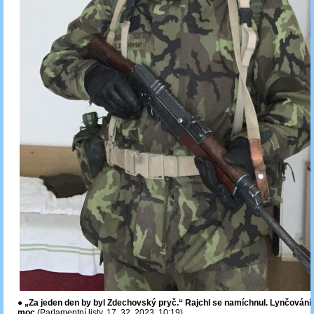
●
„Za jeden den by byl Zdechovský pryč.“ Rajchl se namíchnul. Lynčování B
moc
(Parlamentní listy, 17. 32. 2023, 10:19)