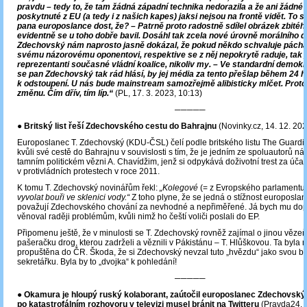
pravdu – tedy to, že tam žádná západní technika nedorazila a že ani žádné 
poskytnuté z EU (a tedy i z našich kapes) jaksi nejsou na frontě vidět. To si
pana europoslance dost, že? – Patrně proto radostně sdílel obrázek zbité
evidentně se u toho dobře bavil. Dosáhl tak zcela nové úrovně morálního d
Zdechovský nám naprosto jasně dokázal, že pokud někdo schvaluje páchání
svému názorovému oponentovi, respektive se z něj nepokrytě raduje, tak j
reprezentanti současné vládní koalice, nikoliv my. – Ve standardní demokra
se pan Zdechovský tak rád hlásí, by jej média za tento přešlap během 24 h
k odstoupení. U nás bude mainstream samozřejmě alibisticky mlčet. Prot
změnu. Čím dřív, tím líp.“
(PL, 17. 3. 2023, 10:13)
─────
● Britský list řeší Zdechovského cestu do Bahrajnu
(Novinky.cz, 14. 12. 202
Europoslanec T. Zdechovský (KDU-ČSL) čelí podle britského listu The Guard
kvůli své cestě do Bahrajnu v souvislosti s tím, že je jedním ze spoluautorů ná
tamním politickém vězni A. Chavídžim, jenž si odpykává doživotní trest za účas
v protivládních protestech v roce 2011.
K tomu T. Zdechovský novinářům řekl:
„Kolegové
(= z Evropského parlamentu
vyvolat bouři ve sklenici vody.“
Z toho plyne, že se jedná o stížnost europoslanc
považují Zdechovského chování za nevhodné a nepřiměřené. Já bych mu dopo
věnoval raději problémům, kvůli nimž ho čeští voliči poslali do EP.
Připomenu ještě, že v minulosti se T. Zdechovský rovněž zajímal o jinou věze
pašeračku drog, kterou zadrželi a věznili v Pákistánu – T. Hlůškovou. Ta byla 
propuštěna do ČR. Škoda, že si Zdechovský nevzal tuto „hvězdu“ jako svou b
sekretářku. Byla by to „dvojka“ k pohledání!
─────
●
Okamura je hloupý ruský kolaborant, zaútočil europoslanec Zdechovský
po katastrofálním rozhovoru v televizi musel bránit na Twitteru
(Pravda24, 5