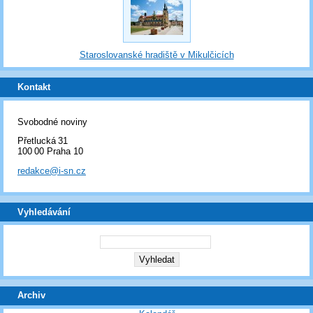
Staroslovanské hradiště v Mikulčicích
Kontakt
Svobodné noviny
Přetlucká 31
100 00 Praha 10
redakce@i-sn.cz
Vyhledávání
Archiv