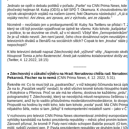
Jednalo se opět o debatu politiků v pořadu „Partie“ na CNN Prima News, kde 
jihočeský hejtman M. Kuba (ODS) a šéf SPD T. Okamura. K choulostivému tém
výcvik ukrajinských vojáků na našem území, řekl Okamura následující:
„A já t
vojáky nechci. Ani zleva, ani zprava, ani z východu, ani ze západu.“
Nicméně – nezůstalo jen u protiargumentů M. Kuby. Na Twitteru se přidal i T. 
který se cítí být povolán vyjadřovat se úplně ke všemu: Kdo tohoto „kašpárka“ s
v politice, to se dozvíme ve chvíli, až v ní skončí. Vždyť těm „černoprdelníkům“
že je už nikdo nevolí. Jen není jasné, čeho chce dosáhnout svým neustálým 
televizních diváků a čtenářů na sociálních sítích? Copak to ten „trouba“ stále j
nepochopil?
K této televizní debatě napsal Zdechovský dvě „výživné“ věty:
„Naprosto skvěl
hlouposti Tomia a jeho flastenectví. Aneb jak ruskému kolaborantovi došly ar
(Twitter, 4. 12.2022, 18:15)
─────
●
Zdechovský o zákulisí výběru na Hrad: Nerudovou chtěla rad: Nerudovo
Pekarová. Fischer na to nemá
(CNN Prima News, 4. 12. 2022, 5:31).
Řekněte mi: Co to musí být za „pastraničku“, v níž kdejaký čičmunda kecá úp
Že na to „Pasáček vepřů“ nestačí, to vědí všichni kromě tohoto hloupého trakto
z Rokytnice u Přerova. Proč se ale má ke všemu, doslova ke každému „prdu“, 
pologramotný T. Zdechovský, který se neostýchá mluvit nespisnou češtinou i p
kamerami, aniž by to vadilo příslušnému moderátorovi/moderátorce, to doopr
Propustit na hodinu by měli toho, kdo tam tohoto „exota“ pustí. Má CNN Prim
nějakého šéfa, nebo si tam „šéfují“ ti nekompetentní redaktoři sami – jako v Č
V rozhovoru pro televizi CNN Prima News okomentoval zmíněný europoslane
vyhlídky kandidátů na funkci prezidenta republiky – měsíc před prvním kolem t
Zároveň přiznal, že kromě P. Fialy není nikdo schopen Babiše porazit. (O tom,
mýlil, svědčí zvolení gen. P. Pavla prezidentem republiky ve druhém kole.) Vž