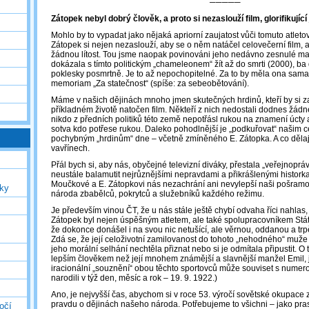
─────
Zátopek nebyl dobrý člověk, a proto si nezaslouží film, glorifikujíc
Mohlo by to vypadat jako nějaká apriorní zaujatost vůči tomuto atletov
Zátopek si nejen nezaslouží, aby se o něm natáčel celovečerní film, a
žádnou lítost. Tou jsme naopak povinováni jeho nedávno zesnulé ma
dokázala s tímto politickým „chameleonem“ žít až do smrti (2000), b
poklesky posmrtně. Je to až nepochopitelné. Za to by měla ona sam
memoriam „Za statečnost“ (spíše: za sebeobětování).
Máme v našich dějinách mnoho jmen skutečných hrdinů, kteří by si zasl
příkladném životě natočen film. Někteří z nich nedostali dodnes žád
nikdo z předních politiků této země nepotřásl rukou na znamení úcty
sotva kdo potřese rukou. Daleko pohodlnější je „podkuřovat“ našim c
pochybným „hrdinům“ dne – včetně zmíněného E. Zátopka. A co dělají 
vavřínech.
Přál bych si, aby nás, obyčejné televizní diváky, přestala „veřejnoprá
neustále balamutit nejrůznějšími nepravdami a přikrášlenými histork
Moučkové a E. Zátopkovi nás nezachrání ani nevylepší naši pošramo
uky
národa zbabělců, pokrytců a služebníků každého režimu.
Je především vinou ČT, že u nás stále ještě chybí odvaha říci nahlas, 
Zátopek byl nejen úspěšným atletem, ale také spolupracovníkem Stát
že dokonce donášel i na svou nic netušící, ale věrnou, oddanou a t
Zdá se, že její celoživotní zamilovanost do tohoto „nehodného“ muže b
jeho morální selhání nechtěla přiznat nebo si je odmítala připustit. O
lepším člověkem než její mnohem známější a slavnější manžel Emil, j
iracionální „souznění“ obou těchto sportovců může souviset s numerol
narodili v týž den, měsíc a rok – 19. 9. 1922.)
Ano, je nejvyšší čas, abychom si v roce 53. výročí sovětské okupace 
pravdu o dějinách našeho národa. Potřebujeme to všichni – jako pras
očí