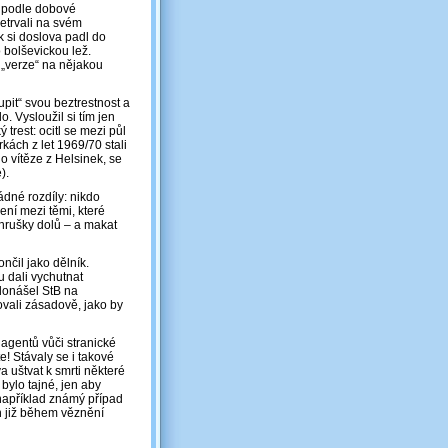
yl podle dobové
etrvali na svém
k si doslova padl do
 bolševickou lež.
á „verze“ na nějakou
upit“ svou beztrestnost a
. Vysloužil si tím jen
trest: ocitl se mezi půl
kách z let 1969/70 stali
o vítěze z Helsinek, se
).
ádné rozdíly: nikdo
ení mezi těmi, které
hrušky dolů – a makat
nčil jako dělník.
u dali vychutnat
donášel StB na
vali zásadově, jako by
 agentů vůči stranické
! Stávaly se i takové
a uštvat k smrti některé
 bylo tajné, jen aby
 například známý případ
án již během věznění