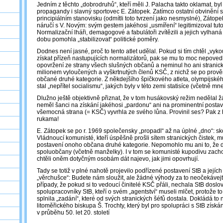
Jedním z těchto „dobrodruhů“, kteří měli J. Palacha takto oklamat, b
propagandy i slavný sportovec E. Zátopek. Zatímco ostatní obvinění s
principiálním stanovisku (odmítli toto tvrzení jako nesmyslné), Zátope
náručí s V. Novým: svým gestem jakéhosi „usmíření“ legitimizoval tuto
Normalizační lháři, demagogové a fabulátoři zvítězili a jejich vylhan
dobu pomohla „stabilizovat“ politické poměry.
Dodnes není jasné, proč to tento atlet udělal. Pokud si tím chtěl „vyko
získat přízeň nastupujících normalizátorů, pak se mu to moc nepovedlo
opovržení ze strany všech slušných občanů a neminul ho ani stranický 
milionem vyloučených a vyškrtnutých členů KSČ, z nichž se po prověr
občané druhé kategorie. Z někdejšího špičkového atleta, olympijskéh
stal „nepřítel socialismu“, jakých byly v této zemi statisíce (včetně mne
Dlužno ještě objektivně přiznat, že v tom husákovský režim nedělal ž
neměl šanci na získání jakéhosi „pardonu“ ani na prominentní postav
všemocná strana (= KSČ) vyvrhla ze svého lůna. Provinil ses? Pak z 
rukama!
E. Zátopek se po r. 1969 společensky „propadl“ až na úplné „dno“: sko
Vládnoucí komunisté, kteří úspěšně prošli sítem stranických čistek, m
postavení onoho občana druhé kategorie. Nepomohlo mu ani to, že 
spoluobčany (včetně manželky). I v tom se komunisté kupodivu zacho
chtěli oněm dotyčným osobám dát najevo, jak jimi opovrhují.
Tady se totiž v plné nahotě projevilo podřízené postavení StB a jejích
„věrchušce“: Budete nám sloužit, ale žádné výhody za to neočekávejte
případy, že pokud si to vedoucí činitelé KSČ přáli, nechala StB doslov
spolupracovníky StB, kteří o svém „agentství“ museli mlčet, protože to
splnila „zadání“, které od svých stranických šéfů dostala. Dokládá to
litoměřického biskupa Š. Trochty, který byl pro spolupráci s StB získ
v průběhu 50. let 20. století