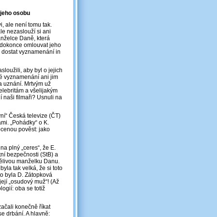
í jeho osobu
i, ale není tomu tak.
le nezaslouží si ani
nželce Daně, která
a dokonce omlouvat jeho
a dostat vyznamenání in
oužili, aby byl o jejich
né vyznamenání ani jim
 a uznání. Mrtvým už
elebritám a všelijakým
naši filmaři? Usnuli na
vní“ Česká televize (ČT)
ami. „Pohádky“ o K.
cenou pověst: jako
na plný „ceres“, že E.
ní bezpečnosti (StB) a
rpělivou manželku Danu.
yla tak velká, že si toto
 to byla D. Zátopková
ejí „osudový muž“! (Až
ogií: oba se totiž
začali konečně říkat
e drbání. A hlavně: