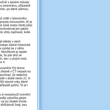
olečně s davem mávaly
nes americkou, případně
víme, po které sáhnou.
.
 chtěl z televizního
oopravdy nerozumím. Ať je
části (nebo čtvrti) přejí
rozhodovat jen jakýsi
 Je vždy zajímavé, kolik
ýt někde v okolí
stuje žádné historické
a vysílat se z něho
K. Moučkové je spjato
je, že pár dnů se
 ale i z jiných míst,
e 4.
 nazvaném
Prý dcera
h zřejmě v ČT nepadl na
pochopí, že statečný
padě v době okolo 21. 8.
liš slavné roky, které
řípadě pyšný. To je i
 si nezaslouží ocenění
ději vytvořila jakýsi
e se po zbytek života
křišťálově čistý, bez