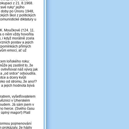
okupaci z 21. 8.1968.
vé ruky“ jejího
 z doby po Únoru 1948,
kých škol z politických
komunistické diktatury u
 K. Moučkové (†24. 11.
a o něm vždy hovořila
u, i když morálně zcela
zních postav a jejich
 vzpomínkách přímých
vům emocí, ať už
ncem loňského roku:
že jej zastínit to, že
 ovlivňoval náš vývoj jak
 a „od srdce“ odsoudila.
otce a dcery kvůli
eko od stromu, že ano!?
 a jejich hodnota bývá
bratrem, vyšetřovatelem
 věznici v Uherském
proudem. Já sám jsem v
ého herce. (Svého času
 úplný magor!) Platí
. formou pojmenování
m prokázaly, že hájily