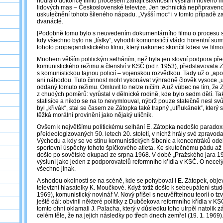
hodlalo dokonce tímto procesem zahájit slavnostní vysílání nového 
lidových mas – Československé televize. Jen technická nepřipraveno
uskutečnění tohoto šíleného nápadu. „Vyšší moc“ i v tomto případě z
dvanácté.
[Podobně tomu bylo s neuvedením dokumentárního filmu o procesu 
kdy všechno bylo na „lístky“, vyhodili komunističtí vládci horentní s
tohoto propagandistického filmu, který nakonec skončil kdesi ve film
Mnohem větším politickým selháním, než byla jen slovní podpora pře
komunistického režimu a členství v KSČ (od r. 1953), představovala
s komunistickou tajnou policií – vojenskou rozvědkou. Tady už o „apoli
ani náhodou. Tuto činnost mohl vykonávat výhradně člověk vysoce „u
oddaný tomuto režimu. Omluvit to nelze ničím. A už vůbec ne tím, že
z chudých poměrů: vyrůstal v dělnické rodině, kde bylo sedm dětí. Ta
statisíce a nikdo se na to nevymlouval, nýbrž pouze statečně nesl svů
byl „křivák“, stal se časem ze Zátopka také trapný „ufňukánek“, který 
těžká morální provinění jako nějaký uličník.
Ovšem k největšímu politickému selhání E. Zátopka nedošlo paradoxn
přeideologizovaných 50. letech 20. století, v nichž hrály své zpravoda
Východu a kdy se ve stínu komunistických šibenic a koncentráků od
sportovní úspěchy tohoto špičkového atleta. Ke skutečnému pádu až
došlo po sovětské okupaci ze srpna 1968. V době „Pražského jara 19
výsluní jako jeden z podporovatelů reformního křídla v KSČ. O necelý
všechno jinak.
A shodou okolností se na scéně, kde se pohyboval i E. Zátopek, objev
televizní hlasatelky K. Moučkové. Když totiž došlo k sebeupálení stud
1969), komunistický novinář V. Nový přišel s neuvěřitelnou teorií o tz
ještě dál: obvinil některé politiky z Dubčekova reformního křídla v KS
tomto ohni oklamali J. Palacha, který v důsledku toho utrpěl natolik
celém těle, že na jejich následky po třech dnech zemřel (19. 1. 1969)