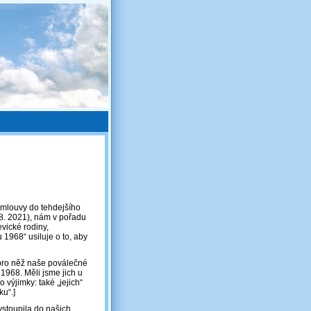
smlouvy do tehdejšího
 8. 2021), nám v pořadu
vické rodiny,
 1968“ usiluje o to, aby
 pro něž naše poválečné
1968. Měli jsme jich u
 výjimky: také „jejich“
u“.]
vstoupila do našich