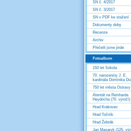
SN č. 4/2017
SN č. 3/2017
SN v PDF ke stažení
Dokumenty doby
Recenze
Archiv
Přečetli jsme jinde
Fotoalbum
150 let Sokola
70. narozeniny J. E.
kardinála Dominika D
750 let města Ostravy
Atentát na Reinharda
Heydricha (70. výročí)
Hrad Krakovec
Hrad Točník
Hrad Žebrák
Jan Masaryk (125. výr