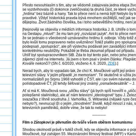
Přesto nesouhlasím s tím, aby se vědomě zatajovala jedna etapa živo
se vyzdvihovala (či dokonce zveličovala) ta druhá část, ze které vych
„hrdina“ bez bázně a hany. Tak to přece není a nemá být! Nebylo by t
pravdivé. Vždyť historická pravda bývá mnohem složitější, než jak se
dějepisu. Život žádného člověka, ba i toho sebevětšího hrdiny, není j
[Nejnověji se objevila v médiích informace historika J. B. Uhlíře o tom,
na Gestapu „mluvil“: že mu tam prý „rozvázali jazyk“. Ani to přece ne
že se jednalo o všeobecně uznávaného hrdinu II. odboje. Vždy totiž zál
bylo kvůli tomu popraveno nebo uvězněno! Totéž platilo pro spoluprac
podepsali „spolupráci“, ale při výslechu podávali jen zavádějící info
konkrétnímu neublížily. Pokaždé je třeba zkoumat případ od případu. 
Uhlíř byl spolupracovníkem StB. Zda to byl tento pán, nebo jeho jmen
zájemci zjistí na internetu. Já jsem o tom psal v jiném článku:
Plagiáto
Kováře nekončí?
(SN č. 6/2020, vloženo 4. 6. 2020,
ZDE
).]
Nerad bych, aby to vypadalo tak, že chci K. Moučkové upřít její právo
televizní slávy. V jejím případě „in memoriam“. Té skutečné si užila jist
normalizátoři po Srpnu 1968 vyhodili z ČST, ale i po svém návratu do
polistopadové ČT, jíž tehdy šéfoval jiný známý „osmašedesátník“ – J.
Ať si má K. Moučková svou „uličku slávy“ (já bych spíš hovořil o „uli
polepšené stalinistky), ale ať nám televizní „ideologové“ typu J. Žele
svazačka z líhně soudruha J. Varholíka, S. Witowská (nějaké ryze če
nebylo?), nevnucují lži o jejím „ctnostném“ životě, když mnozí z nás, 
televizních pamětníků, dobře víme, že tak to nebylo!
─────
Film o Zátopkovi je plivnutím do tváře všem obětem komunismu
Shodou okolností právě v tutéž chvíli, kdy se objevila informace o po
Moučkové, byl zahájen 55. Mezinárodní filmový festival (MFF) v Karlo