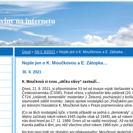
viny na internetu
Úvod
»
SN č. 8/2021
»
Nejde jen o K. Moučkovou a E. Zátopka…
Nejde jen o K. Moučkovou a E. Zátopka…
30. 8. 2021
K. Moučková si svou „uličku slávy“ zaslouží…
Dnes, 21. 8. 2021, si připomínáme 53 let od invaze vojsk Varšavské 
Československa (ČSSR). Právě včera, v předvečer této události (20.
ČT24 „Události, komentáře“ moderátor J. Železný, pocházející z bolše
slavnostně sdělil novinku: Jakýsi spolek nostalgiků po „Pražském jaru
po televizní hlasatelce K. Moučkové byla v Praze pojmenována ulice.
[Co se těch nostalgiků týče, v tomto případě se jedná o „demokraty“,
dějiny začínaly nikoli rokem 1945 (spíše však až 1948), ale až rokem 
nás dost hned po 17. 11. 1989. Dnes už se raději neozývají. Až na tyto
Kamila patřila k těm, pro něž všechno před rokem 1968 bylo „v pořádk
Na tom není jistě nic divného ani překvapivého. Moučková skutečně 