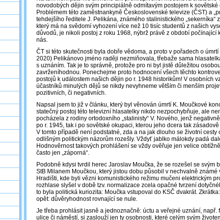
novodobých dějin svým principiálně odmítavým postojem k sovětské 
Problémem této zaměstnankyně Československé televize (ČST) a „pra
tehdejšího ředitele J. Pelikána, známého stalinistického „sekerníka“
který má na svědomí vyhození více než 10 tisíc studentů z našich vyso
důvodů, je nikoli postoj z roku 1968, nýbrž právě z období počínající 
nás.
ČT si této skutečnosti byla dobře vědoma, a proto v pořadech o úmrtí
2020) Pelikánovo jméno raději nezmiňovala, třebaže sama hlasatelk
s uznáním. Tak je to správně, protože pro ni byl jistě důležitou osobo
zavrženíhodnou. Ponechejme proto hodnocení všech těchto kontrover
postojů k událostem našich dějin po r. 1948 historikům! V osobních
účastníků minulých dějů se nikdy nevyhneme větším či menším proje
pozitivních, či negativních.
Napsal jsem to již v článku, který byl věnován úmrtí K. Moučkové ko
statečný postoj této televizní hlasatelky nikdo nezpochybňuje, ale nemů
pocházela z rodiny ortodoxního „stalinisty“ V. Nového, jenž negativně
po r. 1945, tak i po sovětské okupaci, kterou jeho dcera tak zásadově
V tomto případě není podstatné, zda a na jak dlouho se životní cesty 
odlišným politickým názorům rozešly. Vždyť jablko málokdy padá dal
Hodnověrnost takových prohlášení se vždy ověřuje jen velice obtížně
často jen „záporná“.
Podobně kdysi tvrdil herec Jaroslav Moučka, že se rozešel se svým 
StB Milanem Moučkou, který jistou dobu působil v nechvalně známé
Hradišti, kde byli vězni komunistického režimu mučeni elektrickým 
rozhlase slyšel v době tzv. normalizace zcela opačné tvrzení dotyčn
to byla politická kuriozita: Moučka vstupoval do KSČ dvakrát. Zkrátka:
opět: důvěryhodnost rovnající se nule.
Je třeba prohlásit jasně a jednoznačně: úctu a veřejné uznání, např
ulice či náměstí, si zaslouží jen ty osobnosti, které celým svým živote