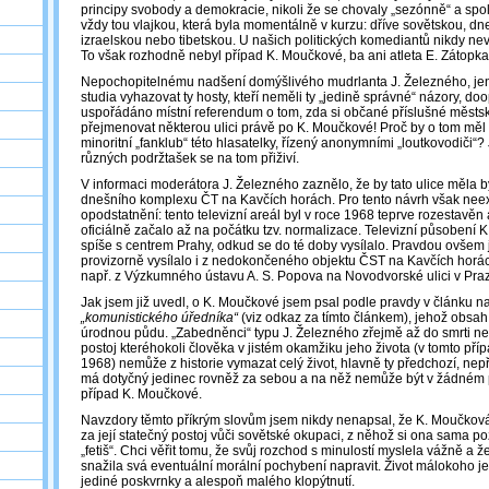
principy svobody a demokracie, nikoli že se chovaly „sezónně“ a sp
vždy tou vlajkou, která byla momentálně v kurzu: dříve sovětskou, d
izraelskou nebo tibetskou. U našich politických komediantů nikdy ne
To však rozhodně nebyl případ K. Moučkové, ba ani atleta E. Zátopka
Nepochopitelnému nadšení domýšlivého mudrlanta J. Železného, jenž
studia vyhazovat ty hosty, kteří neměli ty „jedině správné“ názory, d
uspořádáno místní referendum o tom, zda si občané příslušné městské 
přejmenovat některou ulici právě po K. Moučkové! Proč by o tom měl 
minoritní „fanklub“ této hlasatelky, řízený anonymními „loutkovodiči“?
různých podržtašek se na tom přiživí.
V informaci moderátora J. Železného zaznělo, že by tato ulice měla b
dnešního komplexu ČT na Kavčích horách. Pro tento návrh však neexi
opodstatnění: tento televizní areál byl v roce 1968 teprve rozestavěn 
oficiálně začalo až na počátku tzv. normalizace. Televizní působení 
spíše s centrem Prahy, odkud se do té doby vysílalo. Pravdou ovšem 
provizorně vysílalo i z nedokončeného objektu ČST na Kavčích horách,
např. z Výzkumného ústavu A. S. Popova na Novodvorské ulici v Praz
Jak jsem již uvedl, o K. Moučkové jsem psal podle pravdy v článku
„komunistického úředníka“
(viz odkaz za tímto článkem), jehož obsa
úrodnou půdu. „Zabedněnci“ typu J. Železného zřejmě až do smrti ne
postoj kteréhokoli člověka v jistém okamžiku jeho života (v tomto pří
1968) nemůže z historie vymazat celý život, hlavně ty předchozí, nepří
má dotyčný jedinec rovněž za sebou a na něž nemůže být v žádném p
případ K. Moučkové.
Navzdory těmto příkrým slovům jsem nikdy nenapsal, že K. Moučková
za její statečný postoj vůči sovětské okupaci, z něhož si ona sama poz
„fetiš“. Chci věřit tomu, že svůj rozchod s minulostí myslela vážně a ž
snažila svá eventuální morální pochybení napravit. Život málokoho je 
jediné poskvrnky a alespoň malého klopýtnutí.