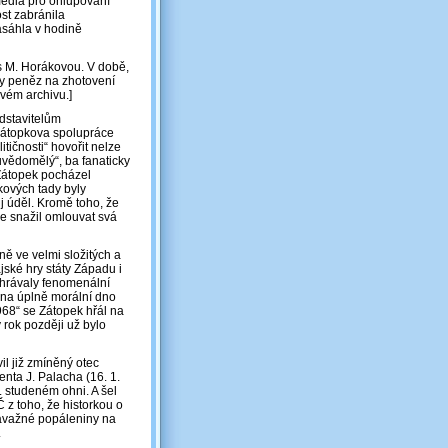
média pro ohlupování
st zabránila
asáhla v hodině
s M. Horákovou. V době,
umy peněz na zhotovení
ovém archivu.]
dstavitelům
 Zátopkova spolupráce
tičnosti“ hovořit nelze
vědomělý“, ba fanaticky
 Zátopek pocházel
kových tady byly
j úděl. Kromě toho, že
se snažil omlouvat svá
ě ve velmi složitých a
jské hry státy Západu i
ehrávaly fenomenální
 na úplně morální dno
68“ se Zátopek hřál na
 rok později už bylo
il již zmíněný otec
enta J. Palacha (16. 1.
v. studeném ohni. A šel
Č z toho, že historkou o
 závažné popáleniny na
.