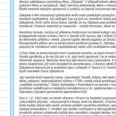
dlouho odkládanou premiérou filmu „Zátopek“. V případě tohoto atle
natočení filmu si nezaslouží. Stačí všechny dokumenty, které v minulo
Řadě neméně dobrých sportovců či umělců se takové pozornosti nikd
Zátopek si film nezaslouží především kvůli svým politickým postojům: t
morálně nepřijatelné. Ani ubíhající čas na tom nic nezměnil. Kdesi js
Zátopkové, Emil i jeho žena Dana, odmítli, že by Zátopek psal politic
Horákové. Emilovo autorství je nesporné – včetně formulací, které se
Navzdory tomuto, možná až příkrému hodnocení nicméně kvituji s po
protagonisté tohoto snímku, herci V. Neužil a M. Issová, tak i režisér
do filmového příběhu i méně „slavné“(spíše stinné) kapitoly ze života 
Nezapomněli přitom ani na kontroverzní politické postoje E. Zátopka,
popravy M. Horákové nebo nepředstíraný obdiv vůči sovětskému diktát
V čem však se jmenovanými herci souhlasit nemohu, je jejich tvrzení 
člověk apolitický a že mu šlo jen o to, aby mohl sportovat. I to je velká
německé okupace. Bohužel všechna tato tvrzení jsou nepravdivá. K t
jednu skutečnost, jež není dostatečně akcentována. Z dvojice atletů 
Zátopková-Ingrová (je to podobné jako v případě V. Havla a O. Havl
lepší charakter Dana Zátopková.
Její manžel Emil nejenže nebyl „nepolitický“ člověk. Kdyby měl lepší
dělat „reklamu“ stalinistickému režimu v ČSR v době právě probíhají
„nepřáteli socialismu“. Vždyť olympiáda v Helsinkách se konala v ro
probíhalo vyšetřování a následný monstrproces s tzv. spikleneckým c
Slánským, bývalým generálním tajemníkem KSČ.
Dne 3. 12. 1952 bylo na dvoře věznice v Praze na Pankráci poprave
„židovského původu“, odsouzených k trestu smrti na šibenici. O tomto
době každý občan této země, protože průběh soudního přelíčení, spo
výstupy prokurátora J. Urválka, byl vysílán rozhlasem a stenografické
soudních jednání otiskovaly každý den celostátní i krajské deníky. 