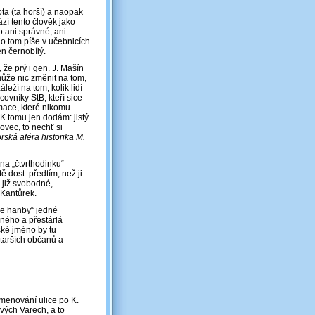
ta (ta horší) a naopak
ází tento člověk jako
o ani správné, ani
 o tom píše v učebnicích
en černobílý.
 že prý i gen. J. Mašín
může nic změnit na tom,
eží na tom, kolik lidí
ovníky StB, kteří sice
rmace, které nikomu
K tomu jen dodám: jistý
ovec, to nechť si
rská aféra historika M.
 na „čtvrthodinku“
ě dost: předtím, než ji
 již svobodné,
 Kantůrek.
čce hanby“ jedné
zného a přestárlá
ské jméno by tu
starších občanů a
jmenování ulice po K.
vých Varech, a to