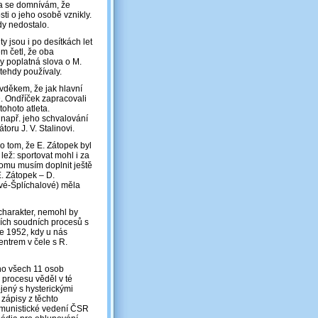
ta se domnívám, že
sti o jeho osobě vznikly.
y nedostalo.
y jsou i po desítkách let
em četl, že oba
ky poplatná slova o M.
 tehdy používaly.
vděkem, že jak hlavní
 D. Ondříček zapracovali
tohoto atleta.
 např. jeho schvalování
oru J. V. Stalinovi.
o tom, že E. Zátopek byl
 lež: sportovat mohl i za
omu musím doplnit ještě
E. Zátopek – D.
ové-Šplíchalové) měla
 charakter, nemohl by
cích soudních procesů s
ce 1952, kdy u nás
entrem v čele s R.
no všech 11 osob
 procesu věděl v té
jený s hysterickými
 zápisy z těchto
Komunistické vedení ČSR