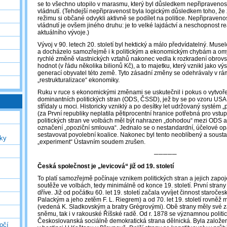
se to všechno utopilo v marasmu, který byl důsledkem nepřipravenosti 
vládnutí. (Tehdejší nepřipravenost byla logickým důsledkem toho, že
režimu si občané odvykli aktivně se podílet na politice. Nepřipraveno
vládnutí je ovšem jiného druhu: je to velké lajdáctví a neschopnost r
aktuálního vývoje.)
Vývoj v 90. letech 20. století byl hektický a málo předvídatelný. Mus
a docházelo samozřejmě i k politickým a ekonomickým chybám a omy
rychlé změně vlastnických vztahů nakonec vedla k rozkradení obrovs
hodnot (v řádu několika bilionů Kč), a to majetku, který vznikl jako 
generací obyvatel této země. Tyto zásadní změny se odehrávaly v rámc
„restrukturalizace“ ekonomiky.
Ruku v ruce s ekonomickými změnami se uskutečnil i pokus o vytvoř
dominantních politických stran (ODS, ČSSD), jež by se po vzoru USA
střídaly u moci. Historicky vzniklý a po desítky let udržovaný systé
(za První republiky neplatila pětiprocentní hranice potřebná pro vstu
politických stran ve volbách měl být nahrazen „dohodou“ mezi ODS a
označení „opoziční smlouva“. Jednalo se o nestandardní, účelové op
sestavovat povolební koalice. Nakonec byl tento neoblíbený a sousta
uky
„experiment“ Ústavním soudem zrušen.
─────
Česká společnost je „levicová“ již od 19. století
To platí samozřejmě počínaje vznikem politických stran a jejich zapoj
soutěže ve volbách, tedy minimálně od konce 19. století. První stra
dříve. Již od počátku 60. let 19. století začala vyvíjet činnost staročesk
Palackým a jeho zetěm F. L. Riegrem) a od 70. let 19. století rovněž
(vedená K. Sladkovským a bratry Grégrovými). Obě strany měly své 
sněmu, tak i v rakouské Říšské radě. Od r. 1878 se významnou politic
Českoslovanská sociálně demokratická strana dělnická. Byla založe
očí