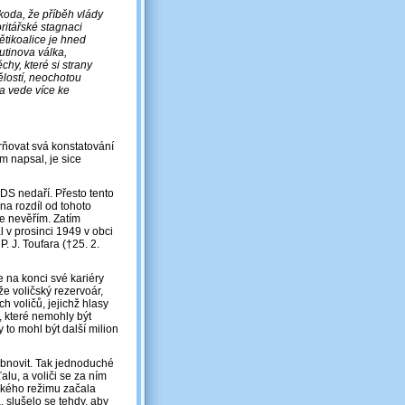
koda, že příběh vlády
ritářské stagnaci
tikoalice je hned
Putinova válka,
chy, které si strany
ělostí, neochotou
a vede více ke
rňovat svá konstatování
m napsal, je sice
ODS nedaří. Přesto tento
na rozdíl od tohoto
ce nevěřím. Zatím
 v prosinci 1949 v obci
. J. Toufara (†25. 2.
 na konci své kariéry
že voličský rezervoár,
h voličů, jejichž hlasy
, které nemohly být
 to mohl být další milion
 obnovit. Tak jednoduché
alu, a voliči se za ním
ického režimu začala
, slušelo se tehdy, aby