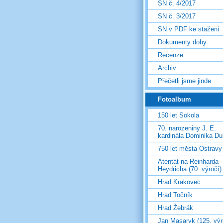
SN č. 4/2017
SN č. 3/2017
SN v PDF ke stažení
Dokumenty doby
Recenze
Archiv
Přečetli jsme jinde
Fotoalbum
150 let Sokola
70. narozeniny J. E.
kardinála Dominika D
750 let města Ostravy
Atentát na Reinharda
Heydricha (70. výročí)
Hrad Krakovec
Hrad Točník
Hrad Žebrák
Jan Masaryk (125. výr