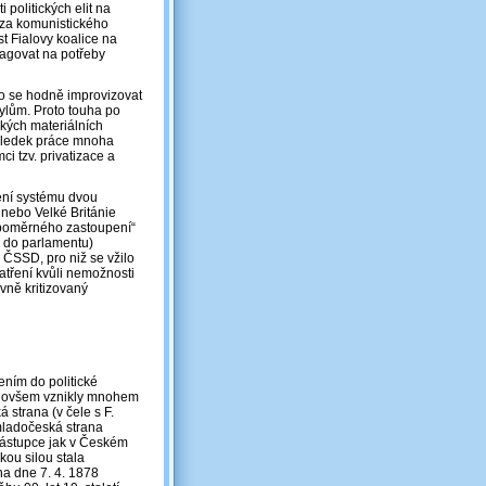
politických elit na
 za komunistického
st Fialovy koalice na
eagovat na potřeby
elo se hodně improvizovat
lům. Proto touha po
kých materiálních
výsledek práce mnoha
i tzv. privatizace a
ení systému dvou
 nebo Velké Británie
m „poměrného zastoupení“
p do parlamentu)
 ČSSD, pro niž se vžilo
atření kvůli nemožnosti
vně kritizovaný
ením do politické
ny ovšem vznikly mnohem
á strana (v čele s F.
 mladočeská strana
zástupce jak v Českém
kou silou stala
na dne 7. 4. 1878