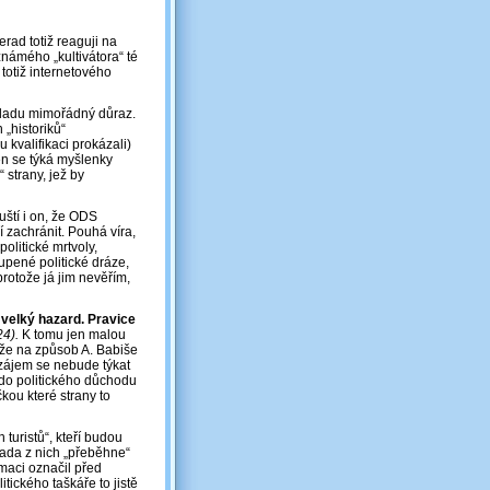
erad totiž reaguji na
známého „kultivátora“ té
 totiž internetového
kladu mimořádný důraz.
 „historiků“
 kvalifikaci prokázali)
en se týká myšlenky
strany, jež by
ští i on, že ODS
 zachránit. Pouhá víra,
olitické mrtvoly,
upené politické dráze,
protože já jim nevěřím,
 velký hazard. Pravice
24).
K tomu jen malou
že na způsob A. Babiše
 zájem se nebude týkat
e do politického důchodu
čkou které strany to
turistů“, kteří budou
Řada z nich „přeběhne“
rmaci označil před
tického taškáře to jistě