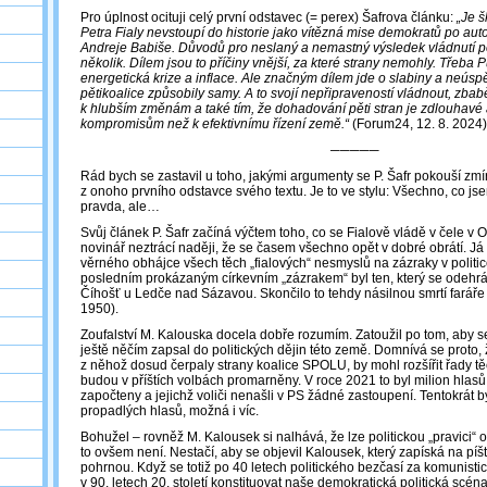
Pro úplnost ocituji celý první odstavec (= perex) Šafrova článku:
„Je š
Petra Fialy nevstoupí do historie jako vítězná mise demokratů po auto
Andreje Babiše. Důvodů pro neslaný a nemastný výsledek vládnutí pě
několik. Dílem jsou to příčiny vnější, za které strany nemohly. Třeba 
energetická krize a inflace. Ale značným dílem jde o slabiny a neúspě
pětikoalice způsobily samy. A to svojí nepřipraveností vládnout, zbab
k hlubším změnám a také tím, že dohadování pěti stran je zdlouhavé 
kompromisům než k efektivnímu řízení země.“
(Forum24, 12. 8. 2024)
─────
Rád bych se zastavil u toho, jakými argumenty se P. Šafr pokouší zmí
z onoho prvního odstavce svého textu. Je to ve stylu: Všechno, co jse
pravda, ale…
Svůj článek P. Šafr začíná výčtem toho, co se Fialově vládě v čele v 
novinář neztrácí naději, že se časem všechno opět v dobré obrátí. Já 
věrného obhájce všech těch „fialových“ nesmyslů na zázraky v politi
posledním prokázaným církevním „zázrakem“ byl ten, který se odehrál
Číhošť u Ledče nad Sázavou. Skončilo to tehdy násilnou smrtí faráře P
1950).
Zoufalství M. Kalouska docela dobře rozumím. Zatoužil po tom, aby se
ještě něčím zapsal do politických dějin této země. Domnívá se proto, 
z něhož dosud čerpaly strany koalice SPOLU, by mohl rozšířit řady těc
budou v příštích volbách promarněny. V roce 2021 to byl milion hlasů
započteny a jejichž voliči nenašli v PS žádné zastoupení. Tentokrát by
propadlých hlasů, možná i víc.
Bohužel – rovněž M. Kalousek si nalhává, že lze politickou „pravici“
to ovšem není. Nestačí, aby se objevil Kalousek, který zapíská na píšť
pohrnou. Když se totiž po 40 letech politického bezčasí za komunist
v 90. letech 20. století konstituovat naše demokratická politická scéna