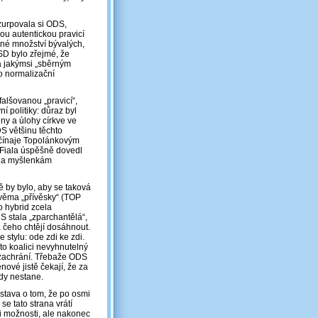
uzurpovala si ODS,
nou autentickou pravicí
čné množství bývalých,
D bylo zřejmé, že
la jakýmsi „sběrným
o normalizační
lšovanou „pravicí“,
í politiky: důraz byl
iny a úlohy církve ve
DS většinu těchto
očínaje Topolánkovým
. Fiala úspěšně dovedl
éna myšlenkám
ě by bylo, aby se taková
věma „přívěsky“ (TOP
o hybrid zcela
DS stala „zparchantělá“,
a čeho chtějí dosáhnout.
 stylu: ode zdi ke zdi.
uto koalici nevyhnutelný
nezachrání. Třebaže ODS
nové jistě čekají, že za
kdy nestane.
stava o tom, že po osmi
se tato strana vrátí
e i možnosti, ale nakonec