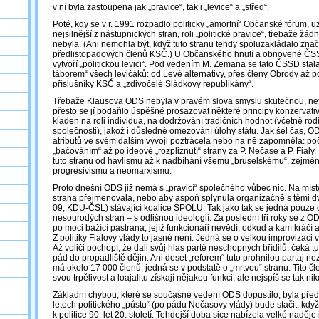
v ní byla zastoupena jak „pravice“, tak i „levice“ a „střed“.
Poté, kdy se v r. 1991 rozpadlo politicky „amorfní“ Občanské fórum, 
nejsilnější z nástupnických stran, roli „politické pravice“, třebaže žád
nebyla. (Ani nemohla být, když tuto stranu tehdy spoluzakládalo zna
předlistopadových členů KSČ.) U Občanského hnutí a obnovené ČSS
vytvoří „politickou levici“. Pod vedením M. Zemana se tato ČSSD sta
táborem“ všech levičáků: od Levé alternativy, přes členy Obrody až p
příslušníky KSČ a „zdivočelé Sládkovy republikány“.
Třebaže Klausova ODS nebyla v pravém slova smyslu skutečnou, nefa
přesto se jí podařilo úspěšné prosazovat některé principy konzervativn
kladen na roli individua, na dodržování tradičních hodnot (včetně rod
společnosti), jakož i důsledné omezování úlohy státu. Jak šel čas, O
atributů ve svém dalším vývoji poztrácela nebo na ně zapomněla: p
„bačováním“ až po ideové „rozpliznutí“ strany za P. Nečase a P. Fialy
tuto stranu od havlismu až k nadbíhání všemu „bruselskému“, zejm
progresivismu a neomarxismu.
Proto dnešní ODS již nemá s „pravicí“ společného vůbec nic. Na míst
strana přejmenovala, nebo aby aspoň splynula organizačně s těmi d
09, KDU-ČSL) stávající koalice SPOLU. Tak jako tak se jedná pouze 
nesourodých stran – s odlišnou ideologií. Za poslední tři roky se z O
po moci bažící pastrana, jejíž funkcionáři nevědí, odkud a kam kráčí 
Z politiky Fialovy vlády to jasné není. Jedná se o velkou improvizaci ve
Až voliči pochopí, že dali svůj hlas partě neschopných břídilů, čeká t
pád do propadliště dějin. Ani deset „reforem“ tuto prohnilou partaj 
má okolo 17 000 členů, jedná se v podstatě o „mrtvou“ stranu. Tito čle
svou trpělivost a loajalitu získají nějakou funkci, ale nejspíš se tak ni
Základní chybou, které se současné vedení ODS dopustilo, byla před
letech politického „půstu“ (po pádu Nečasovy vlády) bude stačit, když 
k politice 90. let 20. století. Tehdejší doba sice nabízela velké naděj