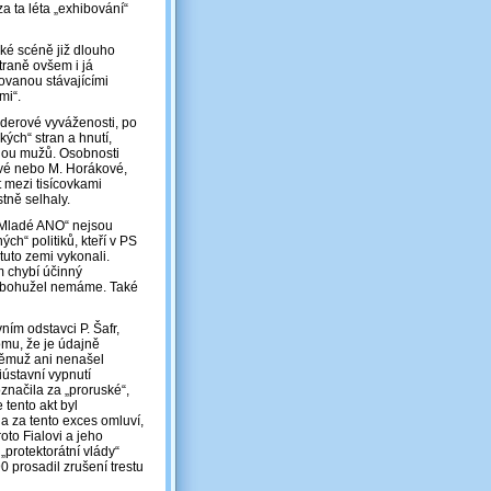
a ta léta „exhibování“
cké scéně již dlouho
traně ovšem i já
tovanou stávajícími
mi“.
nderové vyváženosti, po
ckých“ stran a hnutí,
énou mužů. Osobnosti
kové nebo M. Horákové,
 mezi tisícovkami
tně selhaly.
 „Mladé ANO“ nejsou
ch“ politiků, kteří v PS
tuto zemi vykonali.
ám chybí účinný
a bohužel nemáme. Také
ním odstavci P. Šafr,
tomu, že je údajně
němuž ani nenašel
iústavní vypnutí
načila za „proruské“,
 tento akt byl
da za tento exces omluví,
oto Fialovi a jeho
protektorátní vlády“
90 prosadil zrušení trestu