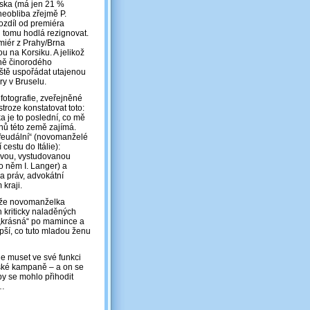
nska (má jen 21 %
neobliba zřejmě P.
rozdíl od premiéra
i tomu hodlá rezignovat.
miér z Prahy/Brna
u na Korsiku. A jelikož
ně činorodého
ještě uspořádat utajenou
ry v Bruselu.
 fotografie, zveřejněné
troze konstatovat toto:
ka je to poslední, co mě
anů této země zajímá.
„feudální“ (novomanželé
 cestu do Itálie):
ovou, vystudovanou
po něm I. Langer) a
a práv, advokátní
kraji.
t, že novomanželka
h kriticky naladěných
 „krásná“ po mamince a
epší, co tuto mladou ženu
de muset ve své funkci
ntské kampaně – a on se
 by se mohlo přihodit
y…