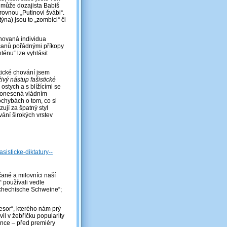
o může dozajista Babiš
 rovnou „Putinovi švábi“.
ýna) jsou to „zombíci“ či
enovaná individua
čanů pořádnými příkopy
ténu“ lze vyhlásit
tické chování jsem
ivý nástup fašistické
 ostych a s blížícími se
 pronesená vládním
chybách o tom, co si
zují za špatný styl
ání širokých vrstev
sisticke-diktatury--
čané a milovníci naší
“ používali vedle
schechische Schweine“;
esor“, kterého nám prý
vil v žebříčku popularity
once – před premiéry