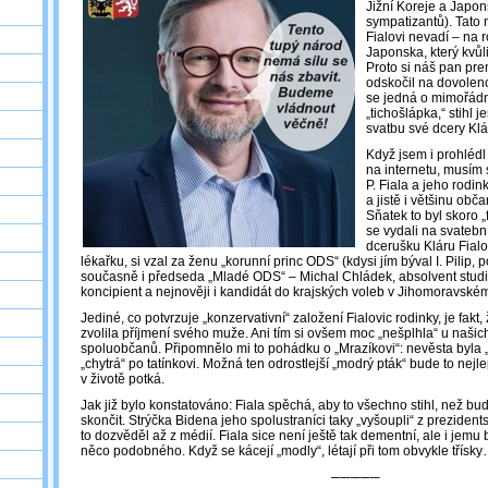
Jižní Koreje a Japo
sympatizantů). Tato 
Fialovi nevadí – na 
Japonska, který kvůl
Proto si náš pan pre
odskočil na dovoleno
se jedná o mimořád
„tichošlápka,“ stihl 
svatbu své dcery Klá
Když jsem i prohlédl
na internetu, musím s
P. Fiala a jeho rodin
a jistě i většinu obč
Sňatek to byl skoro 
se vydali na svatební
dcerušku Kláru Fial
lékařku, si vzal za ženu „korunní princ ODS“ (kdysi jím býval I. Pilip, 
současně i předseda „Mladé ODS“ – Michal Chládek, absolvent studi
koncipient a nejnověji i kandidát do krajských voleb v Jihomoravském 
Jediné, co potvrzuje „konzervativní“ založení Fialovic rodinky, je fak
zvolila příjmení svého muže. Ani tím si ovšem moc „nešplhla“ u našic
spoluobčanů. Připomnělo mi to pohádku o „Mrazíkovi“: nevěsta byla
„chytrá“ po tatínkovi. Možná ten odrostlejší „modrý pták“ bude to nejl
v životě potká.
Jak již bylo konstatováno: Fiala spěchá, aby to všechno stihl, než bu
skončit. Strýčka Bidena jeho spolustraníci taky „vyšoupli“ z prezide
to dozvěděl až z médií. Fiala sice není ještě tak dementní, ale i jemu
něco podobného. Když se kácejí „modly“, létají při tom obvykle třísk
─────