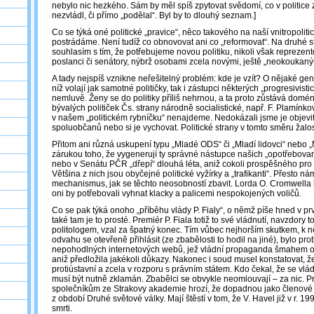
nebylo nic hezkého. Sám by měl spíš zpytovat svědomí, co v politice z
nezvládl, či přímo „podělal“. Byl by to dlouhý seznam.]
Co se týká oné politické „pravice“, něco takového na naší vnitropoliti
postrádáme. Není tudíž co obnovovat ani co „reformovat“. Na druhé s
souhlasím s tím, že potřebujeme novou politiku, nikoli však reprezen
poslanci či senátory, nýbrž osobami zcela novými, ještě „neokoukaný
A tady nejspíš vznikne neřešitelný problém: kde je vzít? O nějaké ge
níž volají jak samotné političky, tak i zástupci některých „progresivisti
nemluvě. Ženy se do politiky příliš nehrnou, a ta proto zůstává dom
bývalých političek Čs. strany národně socialistické, např. F. Plamín
v našem „politickém rybníčku“ nenajdeme. Nedokázali jsme je objevit
spoluobčanů nebo si je vychovat. Politické strany v tomto směru žalos
Přitom ani různá uskupení typu „Mladé ODS“ či „Mladí lidovci“ nebo
zárukou toho, že vygenerují ty správné nástupce našich „opotřebovaný
nebo v Senátu PČR „dřepí“ dlouhá léta, aniž cokoli prospěšného pro 
Většina z nich jsou obyčejné politické vyžírky a „trafikanti“. Přesto n
mechanismus, jak se těchto neosobností zbavit. Lorda O. Cromwell
oni by potřebovali vyhnat klacky a palicemi nespokojených voličů.
Co se pak týká onoho „příběhu vlády P. Fialy“, o němž píše hned v prv
také tam je to prosté. Premiér P. Fiala totiž to své vládnutí, navzdory 
politologem, vzal za špatný konec. Tím vůbec nejhorším skutkem, k 
odvahu se otevřeně přihlásit (ze zbabělosti to hodil na jiné), bylo prot
nepohodlných internetových webů, jež vládní propaganda šmahem oz
aniž předložila jakékoli důkazy. Nakonec i soud musel konstatovat, že
protiústavní a zcela v rozporu s právním státem. Kdo čekal, že se vlá
musí být nutně zklamán. Zbabělci se obvykle neomlouvají – za nic. Pr
společníkům ze Strakovy akademie hrozí, že dopadnou jako členové „
z období Druhé světové války. Mají štěstí v tom, že V. Havel již v r. 19
smrti.