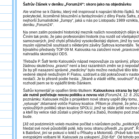
Šafrův článek v deníku „Forum24“: skoro jako na objednávku
Ale vraťme se k článku, který mě inspiroval k napsání těchto řádků. N
pokrytecké, licoměrné blouznění a fantazírování z dílny Pavla Šafra, 
nejhorší žurnalistické „žumpy“, jaká u nás po Listopadu 1989 vznikla,
deníku „Forum24“.
Na onen zatím poslední historický mezník našich novodobých dějin 
Činím tak proto, že jako profesionální historik (na rozdíl od všelijakých
samozvaných, jimž chybí příslušný vysokoškolský diplom, jímž by svou
musím výjimečně souhlasit s některými závěry Šafrova komentáře. T
bývalého předsedy TOP 09 M. Kalouska na založení nové „pravicové“ 
nahradila skomírající ODS.
Třebaže P. Šafr tento Kalouskův nápad nepovažuje za správný, připou
žádnou skutečnou „pravicí“ není a bez razantních změn se ji nepodaří
že by při nasazení správné „medicíny“ bylo možno neduživé tělo této p
vedené stejně neduživým P. Fialou, uzdravit a dál pokračovat v nasto
nestačí. Je to přesně podle hesla: „Straně a vládě věřte, soudruzi!“ A 
rozhodl jsem se to vyjádřit tímto článkem.
Šafrův komentář je opatřen tímto titulkem:
Kalouskova strana by byl
ale nutně potřebuje novou politiku a novou vizi
(Forum24, 12. 8. 20
poznámku: Kalousek může s projektem nové strany uspět díky tomu, 
„vyluxuje“ zklamané voliče Fialovy koalice. Přitom je zřejmé, že jeho
vysloužilých politiků stran koalice SPOLU, jimž se stále ještě nechc
a kteří by velice rádi zůstali u plných koryt a žlabů, lhostejno pod zna
bude.
[Již od podzimních voleb musíme počítat s nárůstem počtu „politických 
hledat své nové působiště poté, kdy svou stranu přivedli „zu grunt“. 
k Babišovi, jiní se pokusí o totéž u Přísahy a Motoristů. (Právě tuto fo
evropskými volbami M. Kalousek za uskupení „Dízl-fízl“. Od tohoto poli