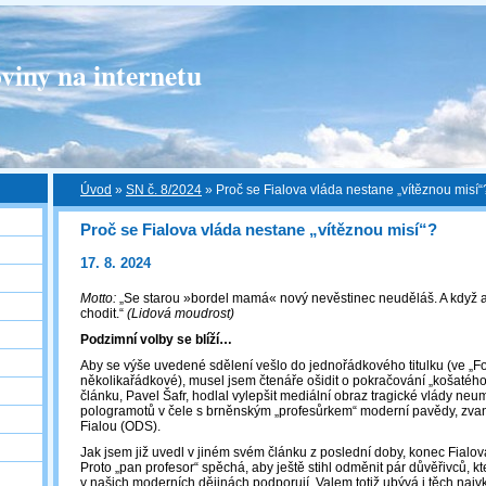
viny na internetu
Úvod
»
SN č. 8/2024
»
Proč se Fialova vláda nestane „vítěznou misí“
Proč se Fialova vláda nestane „vítěznou misí“?
17. 8. 2024
Motto:
„Se starou »bordel mamá« nový nevěstinec neuděláš. A když 
chodit.“
(Lidová moudrost)
Podzimní volby se blíží…
Aby se výše uvedené sdělení vešlo do jednořádkového titulku (ve „For
několikařádkové), musel jsem čtenáře ošidit o pokračování „košatého“ 
článku, Pavel Šafr, hodlal vylepšit mediální obraz tragické vlády neum
pologramotů v čele s brněnským „profesůrkem“ moderní pavědy, zvané
Fialou (ODS).
Jak jsem již uvedl v jiném svém článku z poslední doby, konec Fialov
Proto „pan profesor“ spěchá, aby ještě stihl odměnit pár důvěřivců, kte
v našich moderních dějinách podporují. Valem totiž ubývá i těch naivků,