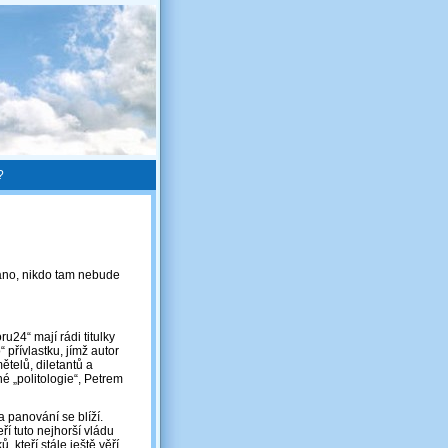
?
ano, nikdo tam nebude
u24“ mají rádi titulky
přívlastku, jímž autor
ětelů, diletantů a
 „politologie“, Petrem
a panování se blíží.
ří tuto nejhorší vládu
 kteří stále ještě věří