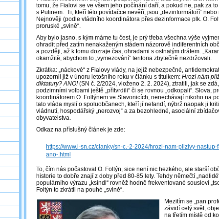
tomu, že Fialovi se ve všem jeho počínání daří, a pokud ne, pak za t
s Putinem. Ti, kteří této povídačce nevěří, jsou „dezinformátoří“ nebo
Nejnověji (podle vládního koordinátora přes dezinformace plk. O. Folt
proruské „svině“.
Aby bylo jasno, s kým máme tu čest, je prý třeba všechna výše vyjm
ohradit před zatím nenakaženým stádem názorově indiferentních ob
a později, až k tomu dozraje čas, ohradami s ostnatým drátem. „Karan
okamžitě, abychom to „vymezování“ teritoria zbytečně nezdržovali.
Zkrátka: „náckové“ z Fialovy vlády, na jejíž nebezpečné, antidemokra
upozornil již v únoru letošního roku v článku s titulkem:
Hrozí nám plíž
diktatury? ANO!
(SN č. 2/2024, vloženo 2. 2. 2024), ztratili, jak se zdá,
podzimními volbami ještě „přitvrdili“ či se rovnou „odkopali“. Slova,
koordinátorem O. Foltýnem ve Slavonicích, nenechávají nikoho na po
tato vláda myslí o spoluobčanech, kteří jí nefandí, nýbrž naopak ji kriti
vládnutí, hospodářský „nerozvoj“ a za bezohledné, asociální zbídačov
obyvatelstva.
Odkaz na příslušný článek je zde:
https://www.i-sn.cz/clanky/sn-c.-2-2024/hrozi-nam-plizivy-nastup-fa
ano-.html
To, čím nás počastoval O. Foltýn, sice není nic hezkého, ale starší ob
historie to dobře znají z doby před 80-85 lety. Tehdy němečtí „nadlidé
populárního výrazu „ksindl“ rovněž hodně frekventované sousloví „t
Foltýn to zkrátil na pouhé „svině“.
Mezitím se „pan prof
závidí celý svět, obje
na třetím místě od k