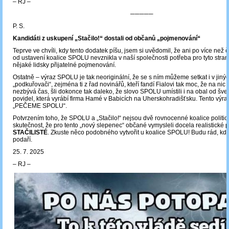
‒ RJ ‒
─────
P. S.
Kandidáti z uskupení „Stačilo!“ dostali od občanů „pojmenování“
Teprve ve chvíli, kdy tento dodatek píšu, jsem si uvědomil, že ani po více než č
od ustavení koalice SPOLU nevznikla v naší společnosti potřeba pro tyto stra
nějaké lidsky přijatelné pojmenování.
Ostatně – výraz SPOLU je tak neoriginální, že se s ním můžeme setkat i v jiný
„podkuřovači“, zejména ti z řad novinářů, kteří fandí Fialovi tak moc, že na nic 
nezbývá čas, šli dokonce tak daleko, že slovo SPOLU umístili i na obal od šv
povidel, která vyrábí firma Hamé v Babicích na Uherskohradišťsku. Tento výraz
„PEČEME SPOLU“.
Potvrzením toho, že SPOLU a „Stačilo!“ nejsou dvě rovnocenné koalice politick
skutečnost, že pro tento „nový slepenec“ občané vymysleli docela realistické
STAČILISTÉ
. Zkuste něco podobného vytvořit u koalice SPOLU! Budu rád, kd
podaří.
25. 7. 2025
‒ RJ ‒