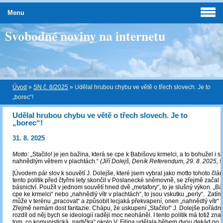
Menu
Svobodné noviny na internetu
Úvod
»
SN č. 8/2025
»
Udělal hrubou chybu ve větě o třech slovech. Je to
„borec“!
Udělal hrubou chybu ve větě o třech slovech. Je to
„borec“!
31. 8. 2025
Motto:
„Stačilo! je jen bažina, která se cpe k Babišovu krmelci, a to bohužel i 
nahnědlým větrem v plachtách.“
(Jiří Dolejš, Deník Referendum, 29. 8. 2025, 9
[Úvodem pár slov k souvětí J. Dolejše, které jsem vybral jako motto tohoto člán
tento politik před čtyřmi lety skončil v Poslanecké sněmovně, se zřejmě začal
básnictví. Použít v jednom souvětí hned dvě „metafory“, to je slušný výkon. „Ba
cpe ke krmelci“ nebo „nahnědlý vítr v plachtách“, to jsou vskutku „perly“. Zatí
může v terénu „pracovat“ a způsobit lecjaká překvapení, onen „nahnědlý vítr“ b
Zřejmě nemám dost fantazie. Chápu, že uskupení „Stačilo!“ J. Dolejše pořádně
rozdíl od něj bych se ideologií raději moc neoháněl. I tento politik má totiž zna
tom, co komunistická „partička“ okolo V. Filipa udělala během dvou dekád po r