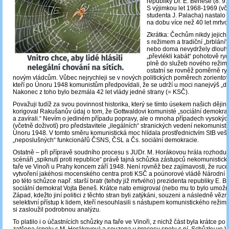
republiky Dr. E. Beneše (8. 9.
S výjimkou let 1968-1969 (vč
studenta J. Palacha) nastal
na dobu více než 40 let mrtvol
Zkrátka: Čechům nikdy jejich
s režimem a tradiční „brblání
nebo doma nevydržely dlouho
„převlékli kabát“ pohotově ryc
plně do služeb nového režimu,
ostatní se rovněž poměrně ryc
novým vládcům. Vůbec nejrychleji se v nových politických poměrech zorientova
kteří po Únoru 1948 komunistům předpovídali, že se udrží u moci nanejvýš „do
Nakonec z toho bylo bezmála 42 let vlády jedné strany (= KSČ).
Považuji tudíž za svou povinnost historika, který se tímto úsekem našich ději
korigoval Rakušanův údaj o tom, že Gottwaldovi komunisté „sociální demokrat
a zavírali.“ Nevím o jediném případu popravy, ale o mnoha případech vysokých
(včetně doživotí) pro představitele „ilegálních“ stranických vedení nekomunist
Únoru 1948. V tomto směru komunistická moc hlídala prostřednictvím StB veške
„neposlušných“ funkcionářů ČSNS, ČSL a Čs. sociální demokracie.
Ostatně – při přípravě soudního procesu s JUDr. M. Horákovou hrála rozhodujíc
scénáři „spiknutí proti republice“ právě tajná schůzka zástupců nekomunistick
faře ve Vinoři u Prahy koncem září 1948. Není rovněž bez zajímavosti, že ruce
vytvoření jakéhosi mocenského centra proti KSČ a poúnorové vládě Národní f
po této schůzce např. starší bratr (tehdy již mrtvého) prezidenta republiky E. 
sociální demokrat Vojta Beneš. Krátce nato emigroval (nebo mu to bylo umož
Západ, kdežto jiní politici z těchto stran byli zatýkáni, souzeni a následně vězn
selektivní přístup k lidem, kteří nesouhlasili s nástupem komunistického režimu
si zasloužil podrobnou analýzu.
To platilo i o účastnících schůzky na faře ve Vinoři, z nichž část byla krátce po