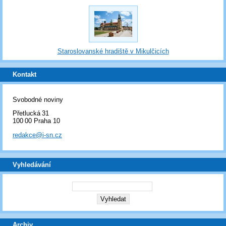
Staroslovanské hradiště v Mikulčicích
Kontakt
Svobodné noviny
Přetlucká 31
100 00 Praha 10
redakce@i-sn.cz
Vyhledávání
Archiv