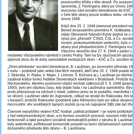
pravicového křídla v této straně. Po sesazen
oponenta, Z. Fierlingera, který po Únoru 194
levicovou část sociální demokracie do KSČ,
v čele této strany pouze krátkou dobu: od li
února 1948.
Když dne 25. 2. 1948 jmenoval prezident rep
Beneš dosavadního premiéra K. Gottwalda (
vlády Obnovené Národní fronty (jedná se o e
výraz pro „převzetí“ ČSNS, ČSL a Čs. sociál
novým, prokomunistickým vedením), bylo o 
strany pod předsednictvím Z. Fierlingera roz
Všechno skončilo dne 27. 6. 1948 v paláci L
nedaleko Václavského náměstí v centru Prahy. Tam na tzv. slučovacím sjezdu 
splynutí obou do té doby samostatně existujících stran – KSČ a Čs. sociální d
„Zimní předseda“ sociální demokracie, B. Laušman, po únorovém převratu 194
v exilu ‒ podobně jako velká část těch ministrů, kteří dne 20. 2. 1948 podali de
J. Stránský, H. Ripka, V. Majer, J. LIchner, Š. Kočvara aj.). Laušman po demisi
zastával krátce funkci ředitele Slovenských elektráren v Bratislavě. Protože byl
Nechanského, kterého poúnoroví vládci nechali zatknout již 5. 9. 1948 (poprav
1950), bylo jen otázkou času, kdy dojde řada i na Laušmana samotného. Býval
proto připravoval na odchod z vlasti: zatímco jemu se to podařilo, manželka i 
ve vězení. Laušman utekl do Jugoslávie, odkud se dostal do Rakouska. Ani t
v bezpečí, protože Rakousko (podobně jako Německo) bylo po válce okupová
mocnostmi: vliv sovětských tajných služeb (a na ně napojené StB) zde byl zře
Členové nejvyššího vedení KSČ hodlali „udělat pořádek“ i se svými politickým
z řad nekomunistických stran, a to formou soudních procesů: souzeni měli být
funkcionáři a také poražení sociálně demokratičtí politici z okruhu B. Laušman
bylo autentické, potřebovali komunisté posadit na lavici obžalovaných samot
dočasného předsedu této strany – B. Laušmana.