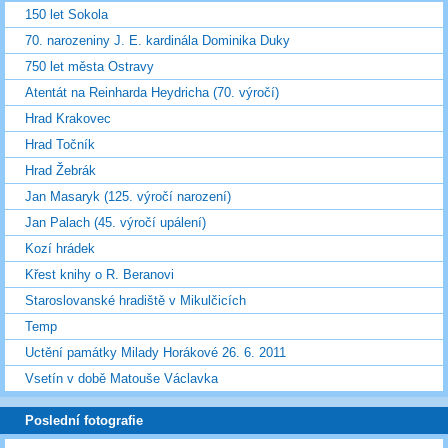
150 let Sokola
70. narozeniny J. E. kardinála Dominika Duky
750 let města Ostravy
Atentát na Reinharda Heydricha (70. výročí)
Hrad Krakovec
Hrad Točník
Hrad Žebrák
Jan Masaryk (125. výročí narození)
Jan Palach (45. výročí upálení)
Kozí hrádek
Křest knihy o R. Beranovi
Staroslovanské hradiště v Mikulčicích
Temp
Uctění památky Milady Horákové 26. 6. 2011
Vsetín v době Matouše Václavka
Poslední fotografie