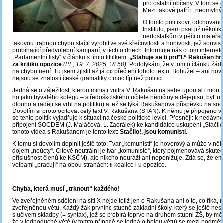
pro ostatní občany. V tom se 
Mezi takové patří i „neomylný
O tomto politikovi, odchovanc
Institutu, jsem psal již několik
nedostatkům v péči o mateřsk
takovou trapnou chybu stačil vyrobit ve své křečovitosti a horlivosti, jež souvisí
probíhající předvolební kampaní, v těchto dnech. Informuje nás o tom internet
„Parlamentní listy“ v článku s tímto titulkem:
„Stahuje se ti prd*l.“ Rakušan h
za kritiku opozice
(PL, 19. 7. 2025, 18:50).
Podotýkám, že v tomto článku žád
na chybu není. Tu jsem zjistil až já po přečtení tohoto textu. Bohužel – ani nov
nejsou se znalostí české gramatiky o moc líp než politici.
Jedná se o záležitost, kterou ministr vnitra V. Rakušan na sebe upoutal i mou 
ho jako bývalého kolegu – středoškolského učitele němčiny a dějepisu, byť u 
dlouho a raději se vrhl na politiku) a jež se týká Rakušanova příspěvku na sociá
Dovolím si proto ocitovat celý text V. Rakušana (STAN). K němu je připojeno v
se tento politik vyjadřuje k situaci na české politické levici. Přesněji: k nedáv
připojení SOCDEM (J. Maláčová, L. Zaorálek) ke kandidátce uskupení „Stačilo!“
tohoto videa s Rakušanem je tento text:
Stačilo!, jsou komunisti.
K tomu si dovolím doplnit ještě toto: Tvar „komunisti“ je hovorový a může v ně
dojem „neúcty“. Citově neutrální je tvar „komunisté“, který pojmenovává skuteč
příslušnost členů ke KSČM), ale nikoho neuráží ani neponižuje. Zdá se, že e
volbami „pracují“ na obou stranách: u koalice i u opozice.
─────
Chyba, která musí „trknout“ každého!
Ve zveřejněném sdělení na síti X nejde totiž jen o Rakušana ani o to, co říká, 
zveřejněnou větu. Každý žák prvního stupně základní školy, který se ještě ne
s učivem skladby (= syntax), jež se probírá teprve na druhém stupni ZŠ, by měl
že v jednoduché větě (v tomto případě se jedná o holou větu) se mezi podmě