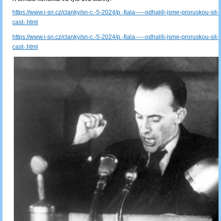
https://www.i-sn.cz/clanky/sn-c.-5-2024/p.-fiala-----odhalili-jsme-proruskou-sit---
cast-.html
https://www.i-sn.cz/clanky/sn-c.-5-2024/p.-fiala-----odhalili-jsme-proruskou-sit---
cast-.html