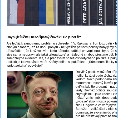
─────
Chybující učitel, nebo špatný člověk? Co je horší?
Ale teď již k samotnému problému s „tweetem“ V. Rakušana. I on totiž patří k t
činným osobám, jež za dobu pobytu v nejvyšších patrech politiky nabyly myln
přesvědčení, že když ve svém textu náhodou udělají pravopisnou chybu, že se
sice sama neopraví, ale jaksi „zlegalizuje“ a následně chybou přestane být. To
samozřejmě evidentní lež, ale především pošetilost dotyčného politika. Opak j
politiků je to dvojnásob vidět. Každý občan si pak řekne: „Sám neumí česky a
tento „vejtaha“ povyšuje!“
Dotyčný politik v každém pří
nejlíp, když si bude těchto riz
vědom. Něco podobného zná
moudrosti: Pokorný člověk pr
dvířky, kdežto arogantní nadu
vraty. Rovněž politici jsou os
chybujícími – jako kdokoli z 
někteří z nich měli doopravdy
„výbavě“ skromnost a pokoru, 
žilo i fungovalo ve veřejných 
Bohužel – velká část z nich s
domnívá, že zvolením do přís
pro ně přestávají platit běžná