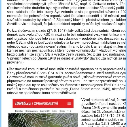
odloučením se od Čs. sociální demokracie – z jejího marxistického křídla (19
sociálními demokraty byli i přední činitelé KSČ, např. K. Gottwald nebo A. Záp
(Postavení toho druhého bylo výjimečné: jeho otec Ladislav Zápotocký patřil k
spoluzakladatelům této strany. Syn Antonín se stal po generální stávce z r. 19
exemplárního potrestání za organizování této akce: odseděl si 18 měsíců „natv
sovětské soudruhy byl nicméně Zápotocký hlavním představitelem „sociáldem
Sověti navíc nechápali, že jako prezident republiky může být současně i spiso
Po tzv. slučovacím sjezdu (27. 6. 1948), kdy velká část dosavadních členů soci
demokracie „vplula“ do KSČ (mnozí za to byli odměněni vysokými funkcemi v „
měli pravicoví členové této strany na vybranou – podobně jako dosavadní str
nebo ČSL: mohli se buď zcela odmlčet a ke svým předchozím aktivitám se neh
odejít do exilu (po „zadrátování“ státních hranic to bylo krajně riskantní). Jen m
kteří se nechtěli nechat umlčet a kteří novým komunistickým vládcům viditelně
hrozilo zatčení ze strany StB a vysoké tresty vězení. (Ač to zní jako nadsázka, 
V prvních letech po Únoru 1948 se deset let „natvrdo“ dávalo „za nic“ čili za
provinění.)
Představitelé komunistické moci měli obzvláště spadeno na ty nepodvolené (= r
členy předúnorové ČSNS, ČSL a Čs. sociální demokracie, kteří zamýšleli vytvoř
Gottwaldově komunistické garnituře jakési nové, „stínové“ mocenské centrum, 
připravovalo na budoucí politický převrat v zemi. Ten sice bezprostředně po 
možný byl a dal by se uskutečnit v součinnosti s nespokojenou částí Čs. lido
(svědčí o tom činnost protistátní skupiny „Praha-Žatec“ v roce 1949), nicméně 
odezva ve společnosti tomu nenasvědčovala.
Vývoj nakonec ukázal, že veš
„revoltování“ proti nástupu K
Únoru 1948 vyvrcholilo prote
účastníků XI. všesokolského s
začátku léta 1948 (19.-27. 6. 
zejména státními pohřby minis
J. Masaryka (13. 3. 1948) a p