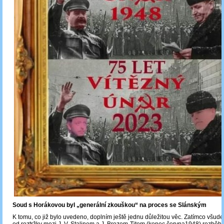
Soud s Horákovou byl „generální zkouškou“ na proces se Slánským
K tomu, co již bylo uvedeno, doplním ještě jednu důležitou věc. Zatímco všude