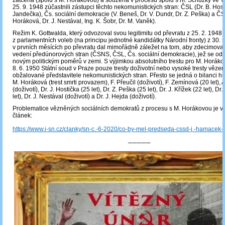
zatčena (spolu s M. Horákovou) a souzena v procesu spolu s ní. Schůzky ve V
25. 9. 1948 zúčastnili zástupci těchto nekomunistických stran: ČSL (Dr. B. Hosti
Jandečka), Čs. sociální demokracie (V. Beneš, Dr. V. Dundr, Dr. Z. Peška) a Č
Horáková, Dr. J. Nestával, Ing. K. Šobr, Dr. M. Vaněk).
Režim K. Gottwalda, který odvozoval svou legitimitu od převratu z 25. 2. 1948 
z parlamentních voleb (na principu jednotné kandidátky Národní fronty) z 30. 5
v prvních měsících po převratu dal mimořádně záležet na tom, aby zdecimoval 
vedení předúnorových stran (ČSNS, ČSL, Čs. sociální demokracie), jež se odmí
novým politickým poměrů v zemi. S výjimkou absolutního trestu pro M. Horák
8. 6. 1950 Státní soud v Praze pouze tresty doživotní nebo vysoké tresty vězen
obžalované představitele nekomunistických stran. Přesto se jedná o bilanci h
M. Horáková (trest smrti provazem), F. Přeučil (doživotí), F. Zemínová (20 let), 
(doživotí), Dr. J. Hostička (25 let), Dr. Z. Peška (25 let), Dr. J. Křížek (22 let), Dr
let), Dr. J. Nestával (doživotí) a Dr. J. Hejda (doživotí).
Problematice vězněných sociálních demokratů z procesu s M. Horákovou je v
článek:
https://www.i-sn.cz/clanky/sn-c.-6-2020/co-by-mel-predseda-cssd-j.-hamacek-v
─────