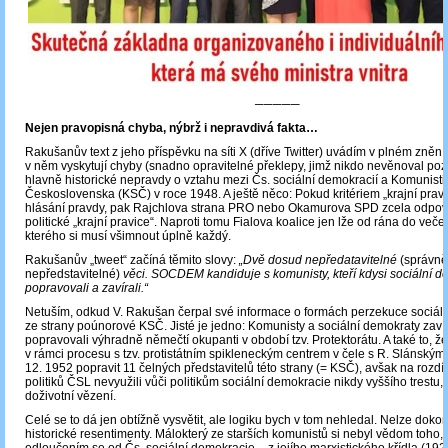
─────
Nejen pravopisná chyba, nýbrž i nepravdivá fakta…
Rakušanův text z jeho příspěvku na síti X (dříve Twitter) uvádím v plném znění 
v něm vyskytují chyby (snadno opravitelné překlepy, jimž nikdo nevěnoval pozo
hlavně historické nepravdy o vztahu mezi Čs. sociální demokracií a Komunist
Československa (KSČ) v roce 1948. A ještě něco: Pokud kritériem „krajní pravi
hlásání pravdy, pak Rajchlova strana PRO nebo Okamurova SPD zcela odpovíd
politické „krajní pravice“. Naproti tomu Fialova koalice jen lže od rána do večera
kterého si musí všimnout úplně každý.
Rakušanův „tweet“ začíná těmito slovy:
„Dvě dosud nepředatavitelné
(správně
nepředstavitelné)
věci. SOCDEM kandiduje s komunisty, kteří kdysi sociální d
popravovali a zavírali.“
Netuším, odkud V. Rakušan čerpal své informace o formách perzekuce sociál
ze strany poúnorové KSČ. Jisté je jedno: Komunisty a sociální demokraty zavíra
popravovali výhradně němečtí okupanti v období tzv. Protektorátu. A také to, ž
v rámci procesu s tzv. protistátním spikleneckým centrem v čele s R. Slánským
12. 1952 popravit 11 čelných představitelů této strany (= KSČ), avšak na rozdí
politiků ČSL nevyužili vůči politikům sociální demokracie nikdy vyššího trestu,
doživotní vězení.
Celé se to dá jen obtížně vysvětit, ale logiku bych v tom nehledal. Nelze dokon
historické resentimenty. Málokterý ze starších komunistů si nebyl vědom toho,