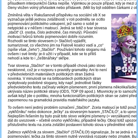
přísudkem interpunkční čárka nepíše. Výjimkou je pouze případ, kdy je mezi z
členy vložen volný přívlastek nebo přístavek. (Měl by být oddělen čárkami z ob
Zmíněná věta v Rakušanově příspěvku na sociální síti X se
vyznačuje ještě jednou zvláštností: v roli podmětu se ocitlo
pojmenování politického uskupení, jež samo o sobě je
netypické a v něčem i matoucí. Jedná se totiž o tvar slovesa
„stačit“ (3. osoba, číslo jednotné, čas minulý). Původní
motivací tvůrců tohoto pojmenování dobře rozumím.
Rozhodli se tímto slovesem (= Stačilo!) vyjádřit,
sumarizovat, co všechno jim na Fialově koalici vadí a „co“
(spíše však „čeho“) „Stačilo!“. Používání tohoto sloganu má
ovšem i své limity: je-li užit i v případě, kde se to příliš
nehodí a kde to i „češtinářsky“ skřípe.
Tvar slovesa „Stačilo!“ se v tomto případě chová jako slovo
nesklonné, což je v rozporu s pravidly gramatiky. Ani to není
v předvolebních materiálech politických stran žádná
novinka. V minulosti se na billboardech politických stran
vyskytovaly podobné slogany, kdy např. jednotlivé řádky
předvolebního textu začínaly velkým písmenem; první písmena několikařádko
ukrývala název politické strany (ODS, TOP 09 apod.). Mluvnicky je to samozř
avšak když jde o politiku, mnoha funkcionářům politických stran se zatmí pře
zapomenou na gramatická pravidla mateřského jazyka.
To ovšem není jediný problém označení „Stačilo!“. Zcela matoucí je totiž použí
„vykřičníku“ nebo dokonce „tečky“ za slovesným tvarem „STAČILO“, a to uprost
Nejlepším řešením by bylo psát toto slovo velkými písmeny (= verzálkami) neb
dát do uvozovek – včetně onoho vykřičníku, případně tečky. Obojí totiž upozor
příslušného textu na zcela zvláštní postavení tohoto slova v předmětné větě.
Zatímco vykřičník za slovem „Stačilo!“ (STAČILO!) signalizuje, že se jedná o n
pojmenování, tečka za tímto slovem nutně vyvolává rozpaky nebo zmatek. Bud