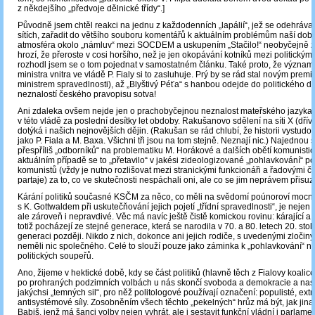
z někdejšího „předvoje dělnické třídy“.]
Původně jsem chtěl reakci na jednu z každodenních „lapálií“, jež se odehrávaj
sítích, zařadit do většího souboru komentářů k aktuálním problémům naší doby
atmosféra okolo „námluv“ mezi SOCDEM a uskupením „Stačilo!“ neobyčejně z
hrozí, že přeroste v cosi horšího, než je jen okopávání kotníků mezi politickými
rozhodl jsem se o tom pojednat v samostatném článku. Také proto, že význam
ministra vnitra ve vládě P. Fialy si to zasluhuje. Prý by se rád stal novým pre
ministrem spravedlnosti), až „Blyštivý Péťa“ s hanbou odejde do politického d
neznalostí českého pravopisu sotva!
Ani zdaleka ovšem nejde jen o prachobyčejnou neznalost mateřského jazyka
v této vládě za poslední desítky let obdoby. Rakušanovo sdělení na síti X (dříve
dotýká i našich nejnovějších dějin. (Rakušan se rád chlubí, že historii vystud
jako P. Fiala a M. Baxa. Všichni tři jsou na tom stejně. Neznají nic.) Najednou se
přespříliš „odborníků“ na problematiku M. Horákové a dalších obětí komunisti
aktuálním případě se to „přetavilo“ v jakési zideologizované „pohlavkování“ p
komunistů (vždy je nutno rozlišovat mezi stranickými funkcionáři a řadovými č
partaje) za to, co ve skutečnosti nespáchali oni, ale co se jim neprávem přisuz
Kárání politiků současné KSČM za něco, co měli na svědomí poúnoroví mocní
s K. Gottwaldem při uskutečňování jejich pojetí „třídní spravedlnosti“, je nejen 
ale zároveň i nepravdivé. Věc má navíc ještě čistě komickou rovinu: kárající a k
totiž pocházejí ze stejné generace, která se narodila v 70. a 80. letech 20. stole
generaci později. Nikdo z nich, dokonce ani jejich rodiče, s uvedenými zloči
neměli nic společného. Celé to slouží pouze jako záminka k „pohlavkování“ 
politických soupeřů.
Ano, žijeme v hektické době, kdy se část politiků (hlavně těch z Fialovy koalic
po prohraných podzimních volbách u nás skončí svoboda a demokracie a nas
jakýchsi „temných sil“, pro něž politologové používají označení: populisté, ext
antisystémové síly. Zosobněním všech těchto „pekelných“ hrůz má být, jak jina
Babiš, jenž má šanci volby nejen vyhrát, ale i sestavit funkční vládní i parlamen