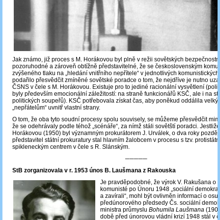
Jak známo, již proces s M. Horákovou byl plně v režii sovětských bezpečnostn
pozoruhodné a zároveň obtížně představitelné, že se československým komu
zvýšeného tlaku na „hledání vnitřního nepřítele“ v jednotlivých komunistických
podařilo přesvědčit zmíněné sovětské poradce o tom, že nejdříve je nutno uzav
ČSNS v čele s M. Horákovou. Existuje pro to jediné racionální vysvětlení (poli
byly především emocionální záležitostí: na straně funkcionářů KSČ, ale i na str
politických soupeřů). KSČ potřebovala získat čas, aby poněkud oddálila velký 
„nepřátelům“ uvnitř vlastní strany.
O tom, že oba tyto soudní procesy spolu souvisely, se můžeme přesvědčit mimo
že se odehrávaly podle téhož „scénáře“, za nímž stáli sovětští poradci. Jestliž
Horákovou (1950) byl významným prokurátorem J. Urválek, o dva roky později
představitel státní prokuratury stal hlavním žalobcem v procesu s tzv. protistát
spikleneckým centrem v čele s R. Slánským.
─────
StB zorganizovala v r. 1953 únos B. Laušmana z Rakouska
Je pravděpodobné, že výrok V. Rakušana o t
komunisté po Únoru 1948 „sociální demokrat
a zavírali“, mohl být ovlivněn informací o osu
předúnorového předsedy Čs. sociální demok
ministra průmyslu
Bohumila Laušmana
(1903
době před únorovou vládní krizí 1948 stál v č