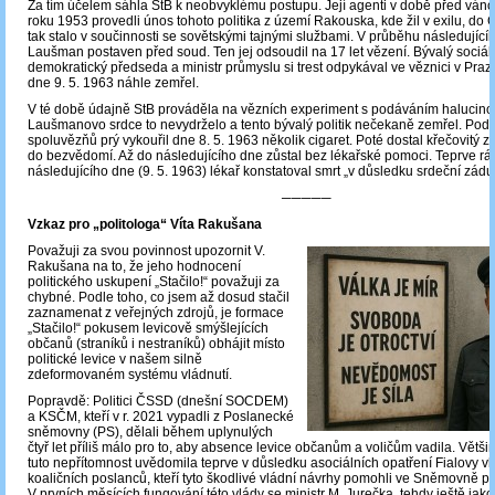
Za tím účelem sáhla StB k neobvyklému postupu. Její agenti v době před váno
roku 1953 provedli únos tohoto politika z území Rakouska, kde žil v exilu, do 
tak stalo v součinnosti se sovětskými tajnými službami. V průběhu následujícíh
Laušman postaven před soud. Ten jej odsoudil na 17 let vězení. Bývalý sociál
demokratický předseda a ministr průmyslu si trest odpykával ve věznici v Pra
dne 9. 5. 1963 náhle zemřel.
V té době údajně StB prováděla na vězních experiment s podáváním halucino
Laušmanovo srdce to nevydrželo a tento bývalý politik nečekaně zemřel. Podl
spoluvězňů prý vykouřil dne 8. 5. 1963 několik cigaret. Poté dostal křečovitý 
do bezvědomí. Až do následujícího dne zůstal bez lékařské pomoci. Teprve rá
následujícího dne (9. 5. 1963) lékař konstatoval smrt „v důsledku srdeční zádu
─────
Vzkaz pro „politologa“ Víta Rakušana
Považuji za svou povinnost upozornit V.
Rakušana na to, že jeho hodnocení
politického uskupení „Stačilo!“ považuji za
chybné. Podle toho, co jsem až dosud stačil
zaznamenat z veřejných zdrojů, je formace
„Stačilo!“ pokusem levicově smýšlejících
občanů (straníků i nestraníků) obhájit místo
politické levice v našem silně
zdeformovaném systému vládnutí.
Popravdě: Politici ČSSD (dnešní SOCDEM)
a KSČM, kteří v r. 2021 vypadli z Poslanecké
sněmovny (PS), dělali během uplynulých
čtyř let příliš málo pro to, aby absence levice občanům a voličům vadila. Větši
tuto nepřítomnost uvědomila teprve v důsledku asociálních opatření Fialovy vl
koaličních poslanců, kteří tyto škodlivé vládní návrhy pomohli ve Sněmovně pr
V prvních měsících fungování této vlády se ministr M. Jurečka, tehdy ještě jak