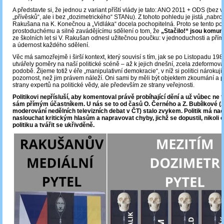
A představte si, že jednou z variant příští vlády je tato: ANO 2011 + ODS (bez 
„přívěsků“, ale i bez „dozimetrického“ STANu). Z tohoto pohledu je jistá „nabro
Rakušana na K. Konečnou a „Vidláka“ docela pochopitelná. Proto se tento politi
prostoduchému a silně zavádějícímu sdělení o tom, že
„Stačilo!“ jsou komun
ze školních let si V. Rakušan odnesl užitečnou poučku: v jednoduchosti a přímo
a údernost každého sdělení.
Věc má samozřejmě i širší kontext, který souvisí s tím, jak se po Listopadu 19
utvářely poměry na naší politické scéně – až k jejich dnešní, zcela zdeformov
podobě. Žijeme totiž v éře „manipulativní demokracie“, v níž si politici nárokují v
pozornost, než jim právem náleží. Oni sami by měli být objektem zkoumání a 
strany expertů na politické vědy, ale především ze strany veřejnosti.
Politikovi nepřísluší, aby komentoval právě probíhající dění a už vůbec ne to
sám přímým účastníkem. U nás se to od časů O. Černého a Z. Bubílkové (z 
moderování nedělních televizních debat v ČT) stalo zvykem. Politik má na
naslouchat kritickým hlasům a napravovat chyby, jichž se dopustil, nikoli 
politiku a tvářit se ukřivděně.