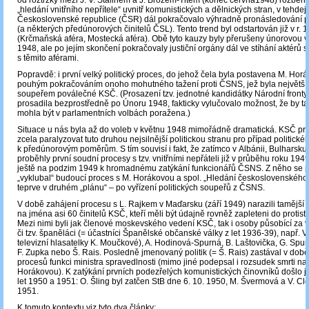
od roztržky mezi J. V. Stalinem a J. Brozem-Titem (konec června1948) rozběhl
„hledání vnitřního nepřítele“ uvnitř komunistických a dělnických stran, v tehdejš
Československé republice (ČSR) dál pokračovalo výhradně pronásledování p
(a některých předúnorových činitelů ČSL). Tento trend byl odstartován již v r. 
(Krčmaňská aféra, Mostecká aféra). Obě tyto kauzy byly přerušeny únorovou vl
1948, ale po jejím skončení pokračovaly justiční orgány dál ve stíhání aktérů 
s těmito aférami.
Popravdě: i první velký politický proces, do jehož čela byla postavena M. Horá
pouhým pokračováním onoho mohutného tažení proti ČSNS, jež byla největší
soupeřem poválečné KSČ. (Prosazení tzv. jednotné kandidátky Národní fronty,
prosadila bezprostředně po Únoru 1948, fakticky vylučovalo možnost, že by ta
mohla být v parlamentních volbách poražena.)
Situace u nás byla až do voleb v květnu 1948 mimořádně dramatická. KSČ pro
zcela paralyzovat tuto druhou nejsilnější politickou stranu pro případ politické
k předúnorovým poměrům. S tím souvisí i fakt, že zatímco v Albánii, Bulharsk
proběhly první soudní procesy s tzv. vnitřními nepřáteli již v průběhu roku 19
ještě na podzim 1949 k hromadnému zatýkání funkcionářů ČSNS. Z něho se 
„vyklubal“ budoucí proces s M. Horákovou a spol. „Hledání československého
teprve v druhém „plánu“ – po vyřízení politických soupeřů z ČSNS.
V době zahájení procesu s L. Rajkem v Maďarsku (září 1949) narazili tamější 
na jména asi 60 činitelů KSČ, kteří měli být údajně rovněž zapleteni do protistá
Mezi nimi byli jak členové moskevského vedení KSČ, tak i osoby působící za 
či tzv. španěláci (= účastníci Španělské občanské války z let 1936-39), např. V
televizní hlasatelky K. Moučkové), A. Hodinová-Spurná, B. Laštovička, G. Spur
F. Zupka nebo Š. Rais. Posledně jmenovaný politik (= Š. Rais) zastával v době
procesů funkci ministra spravedlnosti (mimo jiné podepsal i rozsudek smrti na
Horákovou). K zatýkání prvních podezřelých komunistických činovníků došlo j
let 1950 a 1951: O. Šling byl zatčen StB dne 6. 10. 1950, M. Švermová a V. Cl
1951.
K tomuto kontextu viz tyto dva články: