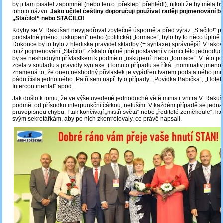
by ji tam pisatel zapomněl (nebo tento „překlep“ přehlédl), nikoli že by měla bý
tohoto názvu.
Jako učitel češtiny doporučuji používat raději pojmenování be
„Stačilo!“ nebo STAČILO!
Kdyby se V. Rakušan nevyjadřoval zbytečně úsporně a před výraz „Stačilo!“ p
podstatné jméno „uskupení“ nebo (politická) „formace“, bylo by to něco úplně 
Dokonce by to bylo z hlediska pravidel skladby (= syntaxe) správnější. V tak
totiž pojmenování „Stačilo!“ získalo úplně jiné postavení v rámci této jednoduch
by se neshodným přívlastkem k podmětu „uskupení“ nebo „formace“. V této po
zcela v souladu s pravidly syntaxe. (Tomuto případu se říká: „nominativ jmenov
znamená to, že onen neshodný přívlastek je vyjádřen tvarem podstatného jm
pádu čísla jednotného. Patří sem např. tyto případy: „Povídka Babička“, „Hotel
Intercontinental“ apod.
Jak došlo k tomu, že ve výše uvedené jednoduché větě ministr vnitra V. Rakuš
podmět od přísudku interpunkční čárkou, netuším. V každém případě se jedná
pravopisnou chybu. I tak končívají „mistři světa“ nebo „ředitelé zeměkoule“, kte
svým sekretářkám, aby po nich zkontrolovaly, co právě napsali.