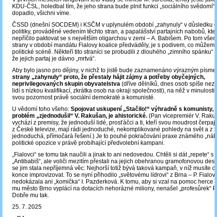
KDU-ČSL, holedbal tím, že jeho strana bude plnit funkci „sociálního svědomí“ v
dopadlo, všichni víme.
ČSSD (dnešní SOCDEM) i KSČM v uplynulém období „zahynuly“ v důsledku op
politiky, prováděné vedením těchto stran, a papalášství partajních nabobů, kte
nepříčilo paktovat se s největším oligarchou v zemi – A. Babišem. Po tom všem
strany v období mandátu Fialovy koalice předváděly, je s podivem, co můžem
politické scéně. Někteří tito straníci se probudili z dlouhého „zimního spánku“ a 
že jejich partaj je dávno „mrtvá“.
Aby bylo jasno pro dějiny, v nichž to jistě bude zaznamenáno výrazným písm
strany „zahynuly“ proto, že přestaly hájit zájmy a potřeby obyčejných,
neprivilegovaných skupin obyvatelstva
(dříve dělníků, dnes osob spíše nez
lidí s nízkou kvalifikací, zkrátka osob na okraji společnosti), na něž v minulosti
svou pozornost právě sociální demokraté a komunisté.
U vědomí toho všeho:
Spojovat uskupení „Stačilo!“ výhradně s komunisty, j
problém „zjednodušil“ V. Rakušan, je ahistorické.
(Pan vicepremiér V. Raku
vychází z premisy, že jednoduší lidé, prosťáčci a ti, kteří svou moudrost čerpa
z České televize, mají rádi jednoduché, nekomplikované pohledy na svět a z 
jednoduchá, přímočará řešení.) Je to pouhé pokračování praxe známého „nál
politické opozice v právě probíhající předvolební kampani.
„Fialovci“ se tomu tak naučili a jinak to ani nedovedou. Chtěli si dát „repete“
„Antibabiš“, ale voliči mezitím přestali na jejich obehranou gramofonovou desk
se jim stala nepříjemná věc: Nejhorší totiž bývá taková kampaň, v níž musíte 
konce improvizovat. To se nyní přihodilo „světovému lídrovi“ z Brna – P. Fialovi
nedokázala ani „komička“ I. Pazderková. K tomu, aby si vzal na pomoc herce B
mu město Brno vyplácí na dotacích nehorázné miliony, nenašel „profesůrek“ P.
Dobře mu tak.
25. 7. 2025