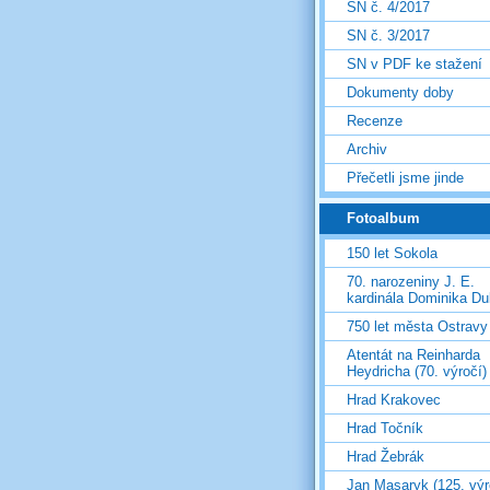
SN č. 4/2017
SN č. 3/2017
SN v PDF ke stažení
Dokumenty doby
Recenze
Archiv
Přečetli jsme jinde
Fotoalbum
150 let Sokola
70. narozeniny J. E.
kardinála Dominika D
750 let města Ostravy
Atentát na Reinharda
Heydricha (70. výročí)
Hrad Krakovec
Hrad Točník
Hrad Žebrák
Jan Masaryk (125. výr