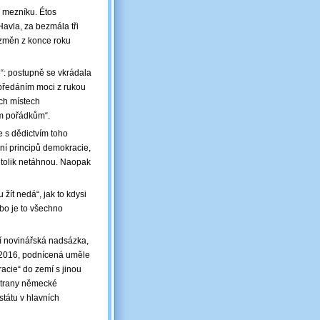
 mezníku. Étos
avla, za bezmála tři
h změn z konce roku
e“: postupně se vkrádala
 předáním moci z rukou
ých místech
ým pořádkům“.
e s dědictvím toho
ání principů demokracie,
ž tolik netáhnou. Naopak
žít nedá“, jak to kdysi
ebo je to všechno
ní novinářská nadsázka,
15-2016, podnícená uměle
cie“ do zemí s jinou
 strany německé
státu v hlavních