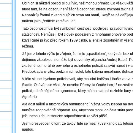
Od nich si někteří politici slibují víc, než mohou přinést. Co však uk
bude fakt, že na obzoru není žádná osobnost, kterou bychom tak nal
Nenabízí ji žádná z kandidujících stran ani hnutí, i když se někteří je
málem jako „ředitelé zeměkoule“.
Tato osobnost musí být symbolem čestnosti, poctivosti, pravdomluvno
statečnosti. Nemůže jí být člověk podezřelý z mnohamilionového podv
když Rudé právo před rokem 1989 tisklo, a jenž je zosobněním všeh
režimu.
Již jen z tohoto výčtu je zřejmé, že tímto „spasitelem“, který nás bez
dějinnou zkouškou, nemůže být slovenský oligarcha Andrej Babiš. Po
zkušeného, morálně pevného a ochotného položit za svůj národ i vlast
Předpokládaný vítěz podzimních voleb tato kritéria nesplňuje. Bohuže
V této situaci bychom potřebovali, aby moudrá kněžna Libuše znovu 
Stadic. Obávám se však, že nového Přemysla Oráče tam již nezasti
potkat jedině nějakého agronoma, který má na starosti rozlehlé lány s
Agrofertu.
Ale dost nářků a historických reminiscencí! Vždyť volby klepou na dv
musíme zodpovědně připravit. Tak, abychom mohli do čela státu posta
jež unesou tíhu historické odpovědnosti za věci příští.
Jsem přesvědčen o tom, že takoví lidé se mezi 7539 kandidáty letošn
najdou.