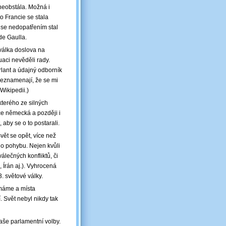
neobstála. Možná i
o Francie se stala
 se nedopatřením stal
de Gaulla.
 válka doslova na
tuaci nevěděli rady.
lant a údajný odborník
 neznamenají, že se mi
Wikipedii.)
kterého ze silných
ace německá a později i
aby se o to postarali.
svět se opět, více než
o pohybu. Nejen kvůli
válečných konfliktů, či
 Írán aj.). Vyhrocená
 světové války.
emáme a místa
. Svět nebyl nikdy tak
naše parlamentní volby.