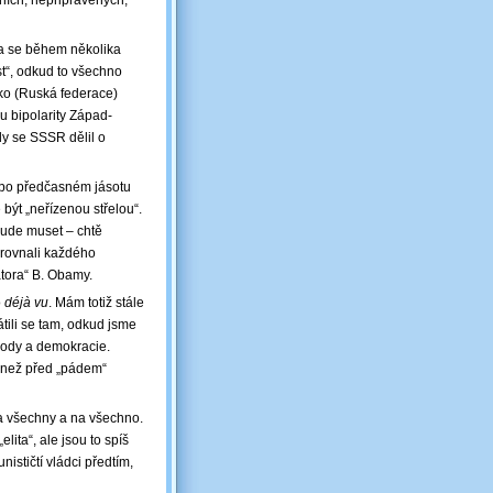
tních, nepřipravených,
la se během několika
ust“, odkud to všechno
sko (Ruská federace)
u bipolarity Západ-
y se SSSR dělil o
 po předčasném jásotu
být „neřízenou střelou“.
bude muset ‒ chtě
 srovnali každého
átora“ B. Obamy.
o
déjà vu
. Mám totiž stále
átili se tam, odkud jsme
obody a demokracie.
 než před „pádem“
na všechny a na všechno.
lita“, ale jsou to spíš
nističtí vládci předtím,