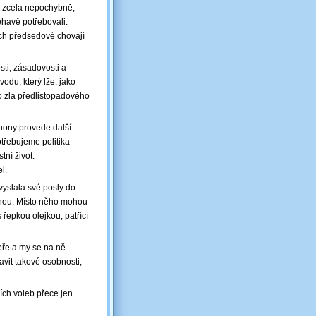
áží zcela nepochybně,
éhavě potřebovali.
jich předsedové chovají
sti, zásadovosti a
odu, který lže, jako
o zla předlistopadového
 úhony provede další
třebujeme politika
ní život.
l.
vyslala své posly do
hnou. Místo něho mohou
 řepkou olejkou, patřící
eře a my se na ně
vit takové osobnosti,
ích voleb přece jen