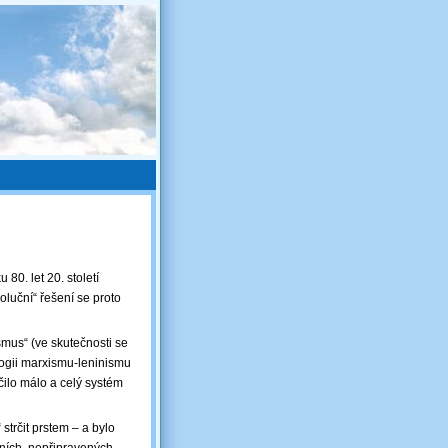
80. let 20. století
oluční“ řešení se proto
smus“ (ve skutečnosti se
ologii marxismu-leninismu
čilo málo a celý systém
 strčit prstem – a bylo