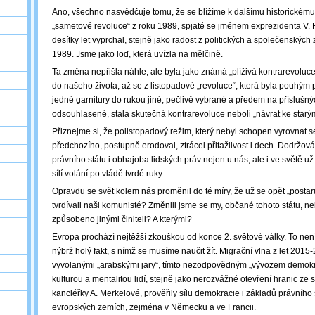
Ano, všechno nasvědčuje tomu, že se blížíme k dalšímu historickému
„sametové revoluce“ z roku 1989, spjaté se jménem exprezidenta V. H
desítky let vyprchal, stejně jako radost z politických a společenskýc
1989. Jsme jako loď, která uvízla na mělčině.
Ta změna nepřišla náhle, ale byla jako známá „plíživá kontrarevoluc
do našeho života, až se z listopadové „revoluce“, která byla pouhým
jedné garnitury do rukou jiné, pečlivě vybrané a předem na příslušn
odsouhlasené, stala skutečná kontrarevoluce neboli „návrat ke star
Přiznejme si, že polistopadový režim, který nebyl schopen vyrovnat s
předchozího, postupně erodoval, ztrácel přitažlivost i dech. Dodržov
právního státu i obhajoba lidských práv nejen u nás, ale i ve světě u
sílí volání po vládě tvrdé ruky.
Opravdu se svět kolem nás proměnil do té míry, že už se opět „postaru 
tvrdívali naši komunisté? Změnili jsme se my, občané tohoto státu, n
způsobeno jinými činiteli? A kterými?
Evropa prochází nejtěžší zkouškou od konce 2. světové války. To ne
nýbrž holý fakt, s nímž se musíme naučit žít. Migrační vlna z let 20
vyvolanými „arabskými jary“, tímto nezodpovědným „vývozem demokra
kulturou a mentalitou lidí, stejně jako nerozvážné otevření hranic ze
kancléřky A. Merkelové, prověřily sílu demokracie i základů právního 
evropských zemích, zejména v Německu a ve Francii.