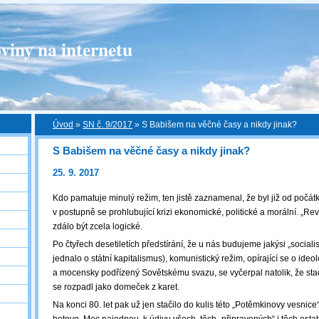
viny na internetu
Úvod
»
SN č. 9/2017
»
S Babišem na věčné časy a nikdy jinak?
S Babišem na věčné časy a nikdy jinak?
25. 9. 2017
Kdo pamatuje minulý režim, ten jistě zaznamenal, že byl již od počátku 
v postupně se prohlubující krizi ekonomické, politické a morální. „Rev
zdálo být zcela logické.
Po čtyřech desetiletích předstírání, že u nás budujeme jakýsi „sociali
jednalo o státní kapitalismus), komunistický režim, opírající se o ide
a mocensky podřízený Sovětskému svazu, se vyčerpal natolik, že sta
se rozpadl jako domeček z karet.
Na konci 80. let pak už jen stačilo do kulis této „Potěmkinovy vesnice“