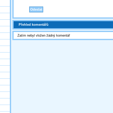
Přehled komentářů
Zatím nebyl vložen žádný komentář