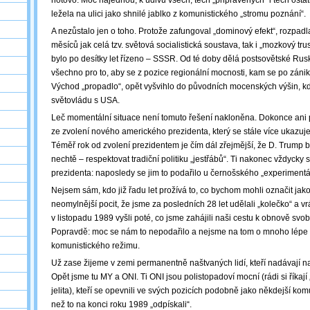
hotovo. Moc najednou, k údivu všech, těch „připravených“ i těch osta
ležela na ulici jako shnilé jablko z komunistického „stromu poznání“.
A nezůstalo jen o toho. Protože zafungoval „dominový efekt“, rozpad
měsíců jak celá tzv. světová socialistická soustava, tak i „mozkový tr
bylo po desítky let řízeno – SSSR. Od té doby dělá postsovětské Ru
všechno pro to, aby se z pozice regionální mocnosti, kam se po zánik
Východ „propadlo“, opět vyšvihlo do původních mocenských výšin, kd
světovládu s USA.
Leč momentální situace není tomuto řešení nakloněna. Dokonce ani
ze zvolení nového amerického prezidenta, který se stále více ukazuje 
Téměř rok od zvolení prezidentem je čím dál zřejmější, že D. Trump 
nechtě ‒ respektovat tradiční politiku „jestřábů“. Ti nakonec vždycky
prezidenta: naposledy se jim to podařilo u černošského „experiment
Nejsem sám, kdo již řadu let prožívá to, co bychom mohli označit jak
neomylnější pocit, že jsme za posledních 28 let udělali „kolečko“ a vr
v listopadu 1989 vyšli poté, co jsme zahájili naši cestu k obnově sv
Popravdě: moc se nám to nepodařilo a nejsme na tom o mnoho lépe
komunistického režimu.
Už zase žijeme v zemi permanentně naštvaných lidí, kteří nadávají 
Opět jsme tu MY a ONI. Ti ONI jsou polistopadoví mocní (rádi si říkají „e
jelita), kteří se opevnili ve svých pozicích podobně jako někdejší komu
než to na konci roku 1989 „odpískali“.