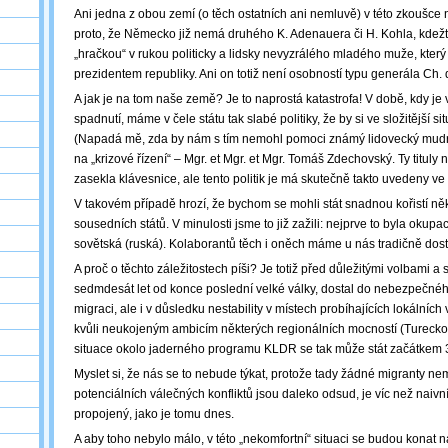
Ani jedna z obou zemí (o těch ostatních ani nemluvě) v této zkoušce 
proto, že Německo již nemá druhého K. Adenauera či H. Kohla, kdežt
„hračkou“ v rukou politicky a lidsky nevyzrálého mladého muže, který
prezidentem republiky. Ani on totiž není osobností typu generála Ch. 
A jak je na tom naše země? Je to naprostá katastrofa! V době, kdy je
spadnutí, máme v čele státu tak slabé politiky, že by si ve složitější si
(Napadá mě, zda by nám s tím nemohl pomoci známý lidovecký mudr
na „krizové řízení“ – Mgr. et Mgr. et Mgr. Tomáš Zdechovský. Ty tituly
zasekla klávesnice, ale tento politik je má skutečně takto uvedeny ve 
V takovém případě hrozí, že bychom se mohli stát snadnou kořistí ně
sousedních států. V minulosti jsme to již zažili: nejprve to byla okup
sovětská (ruská). Kolaborantů těch i oněch máme u nás tradičně dost, 
A proč o těchto záležitostech píši? Je totiž před důležitými volbami a 
sedmdesát let od konce poslední velké války, dostal do nebezpečnéh
migraci, ale i v důsledku nestability v místech probíhajících lokálních 
kvůli neukojeným ambicím některých regionálních mocností (Turecko,
situace okolo jaderného programu KLDR se tak může stát začátkem 3.
Myslet si, že nás se to nebude týkat, protože tady žádné migranty n
potenciálních válečných konfliktů jsou daleko odsud, je víc než naivní
propojený, jako je tomu dnes.
A aby toho nebylo málo, v této „nekomfortní“ situaci se budou konat 