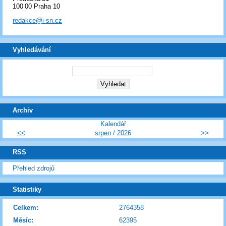
100 00 Praha 10
redakce@i-sn.cz
Vyhledávání
Archiv
Kalendář
<<
srpen
/
2026
>>
RSS
Přehled zdrojů
Statistiky
Celkem:
2764358
Měsíc:
62395