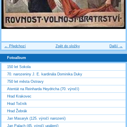
← Předchozí
Zpět do složky
Další →
Fotoalbum
150 let Sokola
70. narozeniny J. E. kardinála Dominika Duky
750 let města Ostravy
Atentát na Reinharda Heydricha (70. výročí)
Hrad Krakovec
Hrad Točník
Hrad Žebrák
Jan Masaryk (125. výročí narození)
Jan Palach (45. výročí upálení)