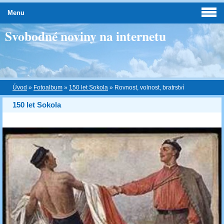
Menu
Svobodné noviny na internetu
Úvod
»
Fotoalbum
»
150 let Sokola
»
Rovnost, volnost, bratrství
150 let Sokola