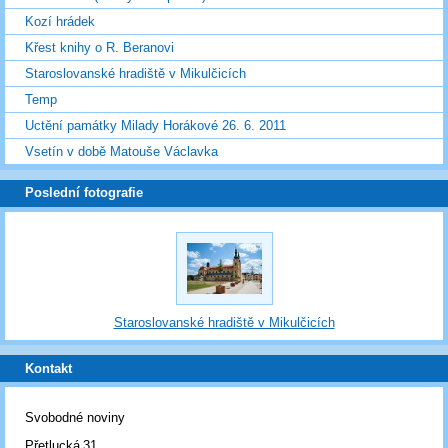
Kozí hrádek
Křest knihy o R. Beranovi
Staroslovanské hradiště v Mikulčicích
Temp
Uctění památky Milady Horákové 26. 6. 2011
Vsetín v době Matouše Václavka
Poslední fotografie
Staroslovanské hradiště v Mikulčicích
Kontakt
Svobodné noviny
Přetlucká 31