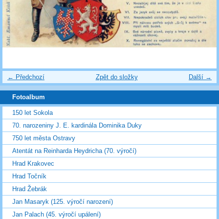
← Předchozí
Zpět do složky
Další →
Fotoalbum
150 let Sokola
70. narozeniny J. E. kardinála Dominika Duky
750 let města Ostravy
Atentát na Reinharda Heydricha (70. výročí)
Hrad Krakovec
Hrad Točník
Hrad Žebrák
Jan Masaryk (125. výročí narození)
Jan Palach (45. výročí upálení)