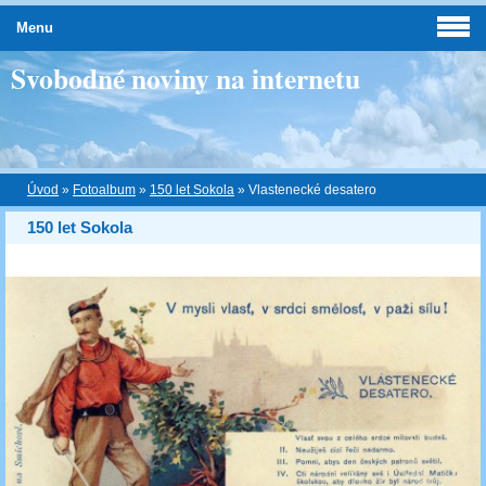
Menu
Svobodné noviny na internetu
Úvod
»
Fotoalbum
»
150 let Sokola
»
Vlastenecké desatero
150 let Sokola