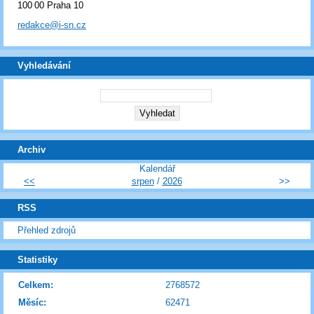
100 00 Praha 10
redakce@i-sn.cz
Vyhledávání
Archiv
Kalendář
<<
srpen
/
2026
>>
RSS
Přehled zdrojů
Statistiky
Celkem:
2768572
Měsíc:
62471