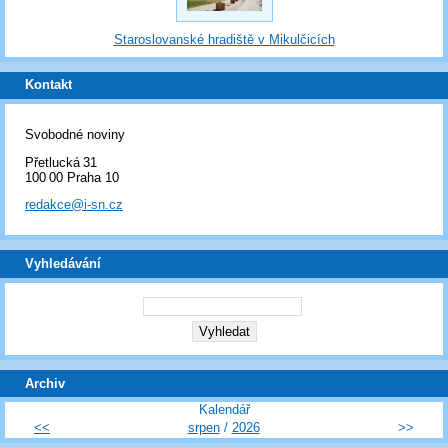
Staroslovanské hradiště v Mikulčicích
Kontakt
Svobodné noviny
Přetlucká 31
100 00 Praha 10
redakce@i-sn.cz
Vyhledávání
Archiv
Kalendář
<<
srpen
/
2026
>>