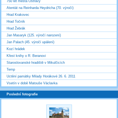
750 let města Ostravy
Atentát na Reinharda Heydricha (70. výročí)
Hrad Krakovec
Hrad Točník
Hrad Žebrák
Jan Masaryk (125. výročí narození)
Jan Palach (45. výročí upálení)
Kozí hrádek
Křest knihy o R. Beranovi
Staroslovanské hradiště v Mikulčicích
Temp
Uctění památky Milady Horákové 26. 6. 2011
Vsetín v době Matouše Václavka
Poslední fotografie