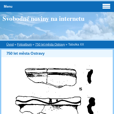
Menu
Svobodné noviny na internetu
Úvod
»
Fotoalbum
»
750 let města Ostravy
»
Tabulka XX
750 let města Ostravy