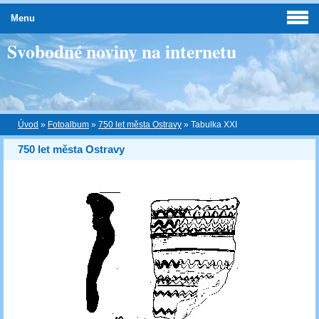
Menu
Svobodné noviny na internetu
Úvod
»
Fotoalbum
»
750 let města Ostravy
»
Tabulka XXI
750 let města Ostravy