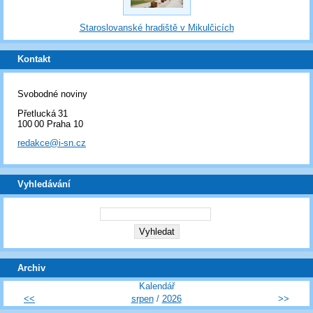
Staroslovanské hradiště v Mikulčicích
Kontakt
Svobodné noviny
Přetlucká 31
100 00 Praha 10
redakce@i-sn.cz
Vyhledávání
Archiv
Kalendář
<<
srpen
/
2026
>>