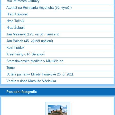
750 let města Ostravy
Atentát na Reinharda Heydricha (70. výročí)
Hrad Krakovec
Hrad Točník
Hrad Žebrák
Jan Masaryk (125. výročí narození)
Jan Palach (45. výročí upálení)
Kozí hrádek
Křest knihy o R. Beranovi
Staroslovanské hradiště v Mikulčicích
Temp
Uctění památky Milady Horákové 26. 6. 2011
Vsetín v době Matouše Václavka
Poslední fotografie