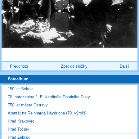
← Předchozí
Zpět do složky
Další →
Fotoalbum
150 let Sokola
70. narozeniny J. E. kardinála Dominika Duky
750 let města Ostravy
Atentát na Reinharda Heydricha (70. výročí)
Hrad Krakovec
Hrad Točník
Hrad Žebrák