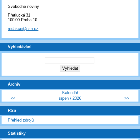
Svobodné noviny
Přetlucká 31
100 00 Praha 10
redakce@i-sn.cz
Vyhledávání
Archiv
Kalendář
<<
srpen
/
2026
>>
RSS
Přehled zdrojů
Statistiky