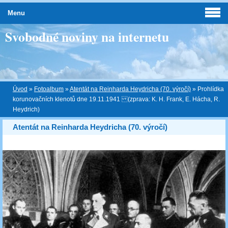
Menu
Svobodné noviny na internetu
Úvod
»
Fotoalbum
»
Atentát na Reinharda Heydricha (70. výročí)
»
Prohlídka
korunovačních klenotů dne 19.11.1941 (zprava: K. H. Frank, E. Hácha, R.
Heydrich)
Atentát na Reinharda Heydricha (70. výročí)