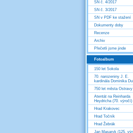
SN č. 4/2017
SN č. 3/2017
SN v PDF ke stažení
Dokumenty doby
Recenze
Archiv
Přečetli jsme jinde
Fotoalbum
150 let Sokola
70. narozeniny J. E.
kardinála Dominika D
750 let města Ostravy
Atentát na Reinharda
Heydricha (70. výročí)
Hrad Krakovec
Hrad Točník
Hrad Žebrák
Jan Masaryk (125. výr