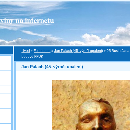
viny na internetu
Úvod
»
Fotoalbum
»
Jan Palach (45. výročí upálení)
»
25 Busta Jana
budově FFUK
Jan Palach (45. výročí upálení)