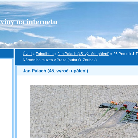
viny na internetu
Úvod
»
Fotoalbum
»
Jan Palach (45. výročí upálení)
»
26 Pomník J. 
Národního muzea v Praze (autor O. Zoubek)
Jan Palach (45. výročí upálení)