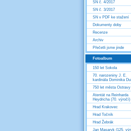
SN č. 4/2017
SN č. 3/2017
SN v PDF ke stažení
Dokumenty doby
Recenze
Archiv
Přečetli jsme jinde
Fotoalbum
150 let Sokola
70. narozeniny J. E.
kardinála Dominika D
750 let města Ostravy
Atentát na Reinharda
Heydricha (70. výročí)
Hrad Krakovec
Hrad Točník
Hrad Žebrák
Jan Masaryk (125. výr