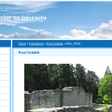
viny na internetu
Úvod
»
Fotoalbum
»
Kozí hrádek
»
IMG_0036
Kozí hrádek