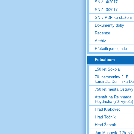
SN č. 4/2017
SN č. 3/2017
SN v PDF ke stažení
Dokumenty doby
Recenze
Archiv
Přečetli jsme jinde
Fotoalbum
150 let Sokola
70. narozeniny J. E.
kardinála Dominika D
750 let města Ostravy
Atentát na Reinharda
Heydricha (70. výročí)
Hrad Krakovec
Hrad Točník
Hrad Žebrák
Jan Masaryk (125. výr