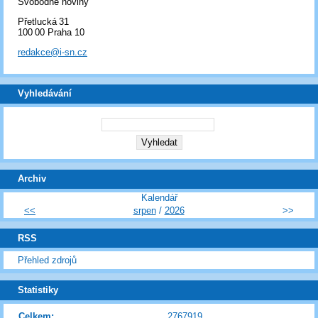
Svobodné noviny
Přetlucká 31
100 00 Praha 10
redakce@i-sn.cz
Vyhledávání
Archiv
Kalendář
<<
srpen
/
2026
>>
RSS
Přehled zdrojů
Statistiky
Celkem:
2767919