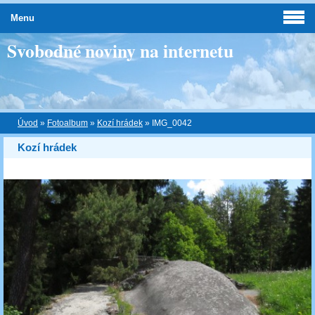
Menu
Svobodné noviny na internetu
Úvod
»
Fotoalbum
»
Kozí hrádek
»
IMG_0042
Kozí hrádek