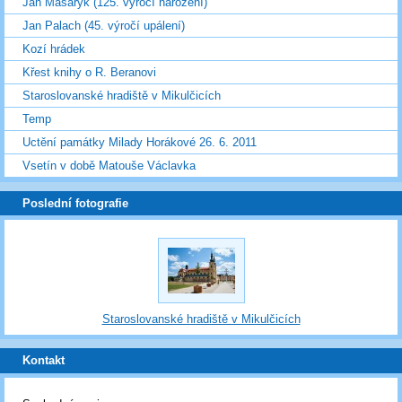
Jan Masaryk (125. výročí narození)
Jan Palach (45. výročí upálení)
Kozí hrádek
Křest knihy o R. Beranovi
Staroslovanské hradiště v Mikulčicích
Temp
Uctění památky Milady Horákové 26. 6. 2011
Vsetín v době Matouše Václavka
Poslední fotografie
Staroslovanské hradiště v Mikulčicích
Kontakt