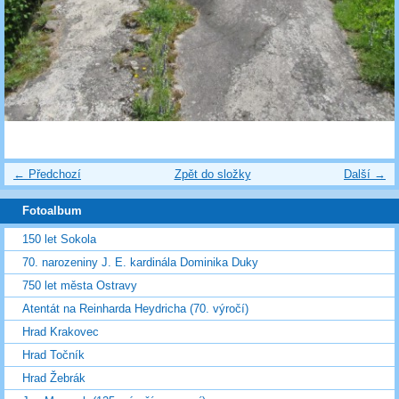
← Předchozí
Zpět do složky
Další →
Fotoalbum
150 let Sokola
70. narozeniny J. E. kardinála Dominika Duky
750 let města Ostravy
Atentát na Reinharda Heydricha (70. výročí)
Hrad Krakovec
Hrad Točník
Hrad Žebrák