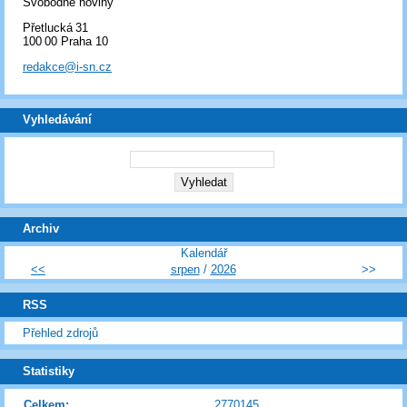
Svobodné noviny
Přetlucká 31
100 00 Praha 10
redakce@i-sn.cz
Vyhledávání
Archiv
Kalendář
<<
srpen
/
2026
>>
RSS
Přehled zdrojů
Statistiky
Celkem:
2770145