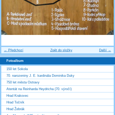
← Předchozí
Zpět do složky
Další →
Fotoalbum
150 let Sokola
70. narozeniny J. E. kardinála Dominika Duky
750 let města Ostravy
Atentát na Reinharda Heydricha (70. výročí)
Hrad Krakovec
Hrad Točník
Hrad Žebrák