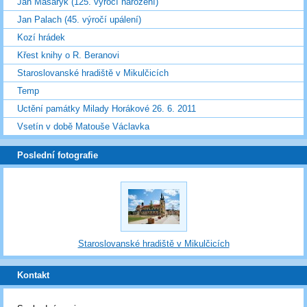
Jan Masaryk (125. výročí narození)
Jan Palach (45. výročí upálení)
Kozí hrádek
Křest knihy o R. Beranovi
Staroslovanské hradiště v Mikulčicích
Temp
Uctění památky Milady Horákové 26. 6. 2011
Vsetín v době Matouše Václavka
Poslední fotografie
Staroslovanské hradiště v Mikulčicích
Kontakt