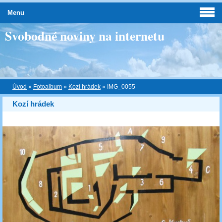
Menu
Svobodné noviny na internetu
Úvod
»
Fotoalbum
»
Kozí hrádek
»
IMG_0055
Kozí hrádek