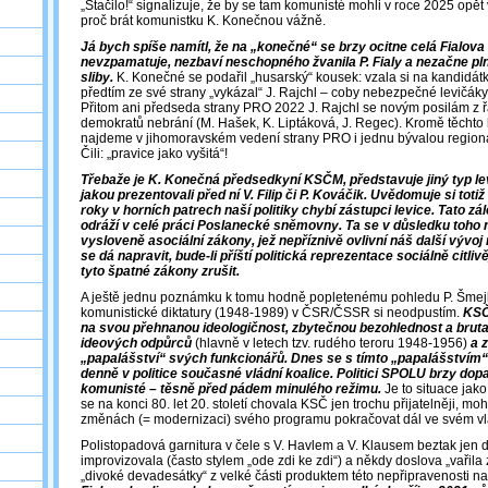
„Stačilo!“ signalizuje, že by se tam komunisté mohli v roce 2025 opět v
proč brát komunistku K. Konečnou vážně.
Já bych spíše namítl, že na „konečné“ se brzy ocitne celá Fialova
nevzpamatuje, nezbaví neschopného žvanila P. Fialy a nezačne pln
sliby.
K. Konečné se podařil „husarský“ kousek: vzala si na kandidátku 
předtím ze své strany „vykázal“ J. Rajchl – coby nebezpečné levičáky
Přitom ani předseda strany PRO 2022 J. Rajchl se novým posilám z ř
demokratů nebrání (M. Hašek, K. Liptáková, J. Regec). Kromě těchto
najdeme v jihomoravském vedení strany PRO i jednu bývalou regioná
Čili: „pravice jako vyšitá“!
Třebaže je K. Konečná předsedkyní KSČM, představuje jiný typ lev
jakou prezentovali před ní V. Filip či P. Kováčik. Uvědomuje si totiž
roky v horních patrech naší politiky chybí zástupci levice. Tato zá
odráží v celé práci Poslanecké sněmovny. Ta se v důsledku toho
vysloveně asociální zákony, jež nepříznivě ovlivní náš další vývoj n
se dá napravit, bude-li příští politická reprezentace sociálně citliv
tyto špatné zákony zrušit.
A ještě jednu poznámku k tomu hodně popletenému pohledu P. Šmej
komunistické diktatury (1948-1989) v ČSR/ČSSR si neodpustím.
KSČ
na svou přehnanou ideologičnost, zbytečnou bezohlednost a brutal
ideových odpůrců
(hlavně v letech tzv. rudého teroru 1948-1956)
a 
„papalášství“ svých funkcionářů. Dnes se s tímto „papalášství
denně v politice současné vládní koalice. Politici SPOLU brzy dop
komunisté – těsně před pádem minulého režimu.
Je to situace jak
se na konci 80. let 20. století chovala KSČ jen trochu přijatelněji, m
změnách (= modernizaci) svého programu pokračovat dál ve svém vl
Polistopadová garnitura v čele s V. Havlem a V. Klausem beztak jen d
improvizovala (často stylem „ode zdi ke zdi“) a někdy doslova „vařila 
„divoké devadesátky“ z velké části produktem této nepřipravenosti na