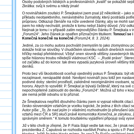
Osoby podobných lidských a profesionálních „kvalit“ se pokaždé sejdo
Zkrátka: svůj k svému a nikdy jinak!
O novinářském zoufalci P. Šmejkalovi jsem psal již několikrát – jako 
příkladu neobjektivního, nenávistného žurnalisty, který postrádá po
průpravu. Odkazuji čtenáře na níže uvedené články, aby se mohli sam
jsem ho nikdy nechválil, protože k tomu nebyl žádný důvod.
(Viz odka
Nejinak je tomu i v případě zatím nejnovějšího článku P. Šmejkala v 
„Forum24“. Jeho článek je opatřen příznačným titulkem:
Tonoucí se i
Konečná konečně na konečné
(Forum24, 8. 3. 2024).
Jediné, za co mohu autora pochválit (nemyslím to jako zlomyslnou poz
dokáže hrát se slovíčky. V chudičkém slovníku našich dnešních noviná
hříčky nedají přehlédnout. Vždyť onen slovník většiny zavedených ti
spíše hlásnou troubu někdejší vládnoucí KSČ ‒ „Rudé právo“. Stereo
od začátku až do konce: tak dnes vypadá jazyková úroveň většiny tiš
deníků.
Proto bez vší škodolibosti oceňuji ojedinělý pokus P. Šmejkala: být vt
nezajímavé, nenápadité době. Nevtipní novináři jsou totiž jen nasta
podivné doby: sterilní prostředí, zalidněné neoriginálními osobami, s
hororu. Abych to vysvětlil: P. Šmejkal je bývalý češtinář, který na své 
nepochopitelně zabloudil do deníku „Forum24“. Možná už toho v koutk
ale nemá ještě odvahu si to přiznat.
Ze Šmejkalova nepříliš dlouhého článku jsem si vypsal několik citací
česko-slovenským vztahům je vcelku logické, že jedna z těch citací s
Autor píše:
„To, že nad jejím
(= vládním)
rozhodnutím
[o přerušení úd
vztahů mezi ČR a SR]
skučí právě komunistka Konečná, je zárukou, ž
správným směrem.“
K tomuto troufalému vyjádření připojuji svůj vysvě
Již v této chvíli je zřejmé, že P. Fiala šlápl vedle tak moc, že i jinak
prezidentka Z. Čaputová se rozhodla navštívit Prahu a spolu s P. Pavl