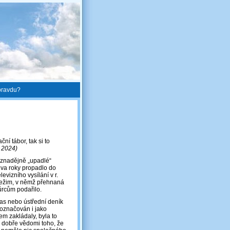
pravdu?
ní tábor, tak si to
. 2024)
eznadějně „upadlé“
dva roky propadlo do
vizního vysílání v r.
 režim, v němž přehnaná
ůrcům podařilo.
las nebo ústřední deník
 označován i jako
čem zakládaly, byla to
li dobře vědomi toho, že