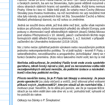
Havlovi. Ještě že toho Havla máme, že ano? Že Fialův unáhlený kro
v českých zemích, ba ani na Slovensku, bylo jasné většině rozumně 
obou stranách státních hranic od samého začátku. Kvůli tomu nemusí
Prahy. Víme to i bez ní. Stále totiž platí, že vztahy mezi Čechy (Mora
Slováky jsou trvalou hodnotou, na níž nezměnilo nic ani nevlídné hist
oba tyto národy za posledních tisíc let žily. Sousedství Čechů a Němc
Maďarů představují danost, na níž sotva co změníme.
Jedná se soužití dvou etnik, jež trvá déle než tisíc, spíše však nejmé
krátce po příchodu našich slovanských předků do střední Evropy, po
pokusy o zformování raně středověkých státních útvarů (Velká Morava v
pod vládou Přemyslovců v 10. století), jakož i začleněním těchto reg
formujících států střední Evropy na přelomu 1. a 2. tisíciletí: v případ
začlenění do Uherského království (1018-1918).
Nic z toho nelze zpřetrhat jedním výrokem nebo neuváženým politic
jednoho nekompetentního politika. To ví jistě každý – kromě P. Fialy
sebestředného, nevzdělaného a arogantního „tichošlápka“, který se 
funkci českého premiéra. (Kdo něco takového mohl volit, ten by si mě
Netřeba zdůrazňovat, že zmíněný Fialův krok vede zcela spolehlivě
garnituru, nikoli český národ a stát, jenž za nerozumnou volbu ně
nezodpovědných občanů nemůže, do politické izolace a následně 
končí všechny politické mršiny.
Přesto nevěřím tomu, že je P. Fiala tak hloupý a omezený. Je pouz
proto uposlechl
(za zády občanů a voličů, jimž sliboval před volbami
příkazů svých „loutkovodičů“, kterým slouží až do roztrhání těla.
J
motivaci psal: Nevěřím, že to dělá pro peníze, ale že je naopak těžc
strach je na něm vidět den ode dne víc a víc: pohublá tvář, vyhaslé o
ho položit do rakve.
Odkazy na články o P. Šmejkalovi: