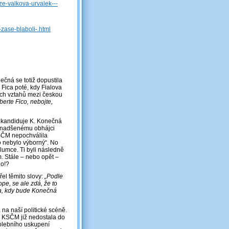
ze-valkova-urvalek---
-zase-blaboli-.html
čná se totiž dopustila
 Fica poté, kdy Fialova
ích vztahů mezi českou
erte Fico, nebojte,
le kandiduje K. Konečná
o nadšenému obhájci
KSČM nepochválila
o nebylo výborný“. No
hlumce. Ti byli následně
m. Stále – nebo opět –
no!?
el těmito slovy:
„Podle
e, se ale zdá, že to
ba, kdy bude Konečná
 na naší politické scéně.
e KSČM již nedostala do
olebního uskupení