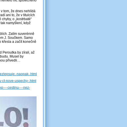
dy nemělo nic společného
 v tom, že dnes nehlídá
í ani to, že v titulcích
é chyby, o „kostrbaté“
 tak namyšlení, když
diích. Zatím suverénně
elem J. Součkem. Samo
o křesla a začít konečně
 Peroutka by zírali, až
nebudu. Musel by
nou přivedli…
nezlepsuje.-naopak-.html
i-v-ct-nove-uspechy-.html
i----cestinu----nez-