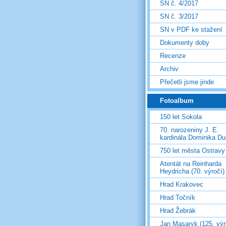
SN č. 4/2017
SN č. 3/2017
SN v PDF ke stažení
Dokumenty doby
Recenze
Archiv
Přečetli jsme jinde
Fotoalbum
150 let Sokola
70. narozeniny J. E.
kardinála Dominika D
750 let města Ostravy
Atentát na Reinharda
Heydricha (70. výročí)
Hrad Krakovec
Hrad Točník
Hrad Žebrák
Jan Masaryk (125. výr