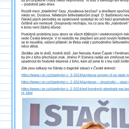
by jim případné chyby nikdo neprominul. To totiž s ideologií ani teh
– podobně jako dnes.
Rozdíl mezi „totalitními“ časy „Husákova bezčasí“ a dneškem spočívá
nikdo nic. Doslova. Některým šéfredaktorům (např. D. Balšínkovi) nevad
článků jejich periodika se opakovaně vyskytují do očí bijící gramatick
češtině ani nemluvě. Doopravdy nechápu, na co jsou tito „nabobové“
k tomu není žádný důvod.
Podobné problémy jsou skoro ve všech tištěných i elektronických mé
vede Česká televize. V ní nedošlo ke zlepšení ani pod novým ředit
se to neudělá, vážení přátelé! Je třeba vstát z pohodlného šéfovskéh
něco dělat.
Zkrátka: jde to dolů, hodně dolů. Jan Neruda, Karel Čapek i Ferdinand
by jim z toho přecházel zrak. Jméno P. Eisnera raději ani zmiňovat 
upadnout do hluboké deprese z toho, kam až jsme to s tou naší češti
Zde jsou odkazy na články o tragické situaci v České televizi:
https://www.i-sn.cz/clanky/sn-c.-3-2024/jazykova-uroven-ct-se-stale-
https://www.i-sn.cz/clanky/sn-c.-2-2024/jazykove----brusicstvi----slav
https://www.i-sn.cz/clanky/sn-c.-2-2024/sef-horskych-stredisek-ma-leps
ct-.html