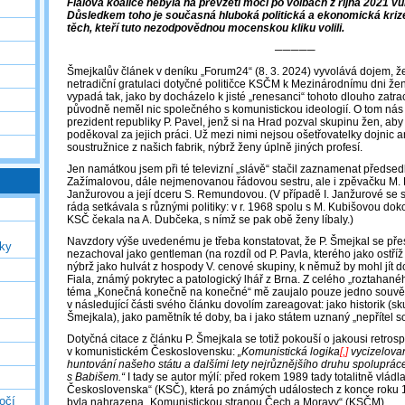
Fialova koalice nebyla na převzetí moci po volbách z října 2021 v
Důsledkem toho je současná hluboká politická a ekonomická krize
těch, kteří tuto nezodpovědnou mocenskou kliku volili.
─────
Šmejkalův článek v deníku „Forum24“ (8. 3. 2024) vyvolává dojem, ž
netradiční gratulaci dotyčné političce KSČM k Mezinárodnímu dni žen
vypadá tak, jako by docházelo k jisté „renesanci“ tohoto dlouho zatr
původně neměl nic společného s komunistickou ideologií. O tom nás v
prezident republiky P. Pavel, jenž si na Hrad pozval skupinu žen, aby 
poděkoval za jejich práci. Už mezi nimi nejsou ošetřovatelky dojnic an
soustružnice z našich fabrik, nýbrž ženy úplně jiných profesí.
Jen namátkou jsem při té televizní „slávě“ stačil zaznamenat předse
Zažímalovou, dále nejmenovanou řádovou sestru, ale i zpěvačku M. R
Janžurovou a její dceru S. Remundovou. (V případě I. Janžurové se s
ráda setkávala s různými politiky: v r. 1968 spolu s M. Kubišovou d
KSČ čekala na A. Dubčeka, s nímž se pak obě ženy líbaly.)
Navzdory výše uvedenému je třeba konstatovat, že P. Šmejkal se pře
uky
nezachoval jako gentleman (na rozdíl od P. Pavla, kterého jako ostří
nýbrž jako hulvát z hospody V. cenové skupiny, k němuž by mohl jít d
Fiala, známý pokrytec a patologický lhář z Brna. Z celého „roztahané
téma „Konečná konečně na konečné“ mě zaujalo pouze jedno souvětí,
v následující části svého článku dovolím zareagovat: jako historik (sk
Šmejkala), jako pamětník té doby, ba i jako státem uznaný „nepřítel s
Dotyčná citace z článku P. Šmejkala se totiž pokouší o jakousi retros
v komunistickém Československu:
„Komunistická logika
[,]
vycizelovan
huntování našeho státu a dalšími lety nejrůznějšího druhu spoluprác
s Babišem.“
I tady se autor mýlí: před rokem 1989 tady totalitně vlád
Československa“ (KSČ), která po známých událostech z konce roku 
očí
byla nahrazena „Komunistickou stranou Čech a Moravy“ (KSČM).