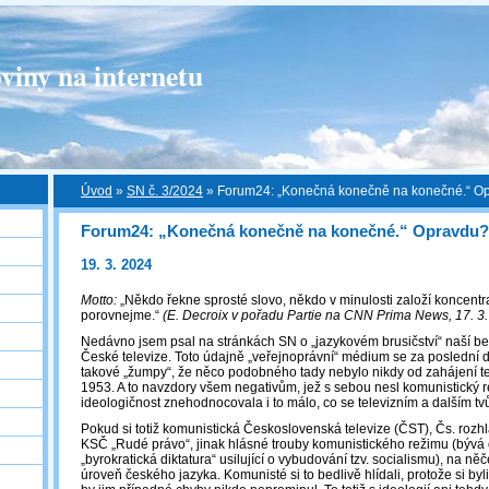
viny na internetu
Úvod
»
SN č. 3/2024
»
Forum24: „Konečná konečně na konečné.“ O
Forum24: „Konečná konečně na konečné.“ Opravdu?
19. 3. 2024
Motto:
„Někdo řekne sprosté slovo, někdo v minulosti založí koncentrač
porovnejme.“
(E. Decroix v pořadu Partie na CNN Prima News, 17. 3
Nedávno jsem psal na stránkách SN o „jazykovém brusičství“ naší b
České televize. Toto údajně „veřejnoprávní“ médium se za poslední 
takové „žumpy“, že něco podobného tady nebylo nikdy od zahájení tele
1953. A to navzdory všem negativům, jež s sebou nesl komunistický
ideologičnost znehodnocovala i to málo, co se televizním a dalším tv
Pokud si totiž komunistická Československá televize (ČST), Čs. rozh
KSČ „Rudé právo“, jinak hlásné trouby komunistického režimu (bývá
„byrokratická diktatura“ usilující o vybudování tzv. socialismu), na ně
úroveň českého jazyka. Komunisté si to bedlivě hlídali, protože si by