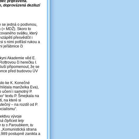
ůbec připravena.
, doprovázená deziluzí
e se jedná o podivnou,
 (= MDŽ). Skoro to
acovaného svátku, který
zápětí přesvědčil i
si s nimi potřásl rukou a
i jeřábnice či
dkyni Akademie věd E.
ottrovou či herečku I.
luší připomenout, že se
okonce před budovou ÚV
sto ke K. Konečné
ž hlídala manželka Eva),
o učení i samotný P.
ho“ textu P. Šmejkala na
 na které si
utečný – na rozdíl od P.
ocialismu“.
pektivu vývoje
á čtyřiceti lety
e tu s Paroubkem, tu
la „Komunistická strana
1989 postupně zanikla a