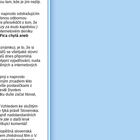
u tam, kde je jim nejlíp.
o naprosto odstrašujícím
třebnou odbornou
i přesvědčit o tom, že
zy za touto kapitolou.)
internetovém deníku
 Fica chytá aneb
námku), je to, že si
řů se všelijaké slovní
tulů dnes připomíná
typní vyjadřování, nuda
těných a internetových
ipný v naprosto
veným zrcadlem této
píše postavičkami z
cestě životem
u duše začal litovat,
. Vzhledem ke složitým
e týká právě Slovenska.
ajně nadstandardních
e jde o další krok
tlující komentář:
 neúspěšná slovenská
em zhlédnout film o V.