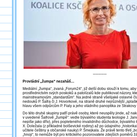
─────
Provládní „žumpa“ nezahálí…
Mediální „žumpa“, zvaná „Forum24“, již delší dobu slouží k tomu, aby
prostřednictvím svých poskoků a patolízalů kde publikovat názory, kt
mainstreamovým „standardům“. Na jedné straně všelijaké oslavné č
nedouků P. Šafra či J. Hovorkové, na straně druhé nejrůznější „splašky“
hlavu všem odpůrcům P. Fialy a jeho vládního panoptika ze Strakov
Do této druhé skupiny patří právě osoby, které neuspěly jinde, až na
v uvedené Šafrově „žumpě“: vedle bývalého studenta teologie J. Jan
nepíše jako dřív), přes popleteného invalidního důchodce, bývalého 
X. Doležala (z příkladné bolševické rodiny) až po údajného „historik
učitele češtiny a občanské nauky) P. Šmejkala. Že právě tento třetí „b
„hnoji“, to nemůže být pro kritického pozorovatele zdejších poměrů