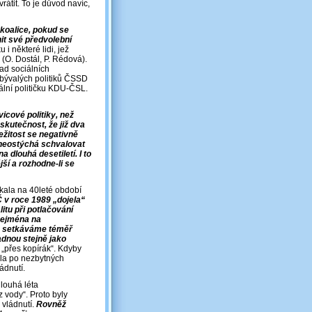
rátit. To je důvod navíc,
 koalice, pokud se
it své předvolební
i některé lidi, jež
 (O. Dostál, P. Rédová).
ad sociálních
 bývalých politiků ČSSD
lní političku KDU-ČSL.
icové politiky, než
 skutečnost, že již dva
ležitost se negativně
 neostýchá schvalovat
a dlouhá desetiletí. I to
ější a rozhodne-li se
kala na 40leté období
 v roce 1989 „dojela“
itu při potlačování
zejména na
m“ setkáváme téměř
adnou stejně jako
o „přes kopírák“. Kdyby
ohla po nezbytných
ádnutí.
louhá léta
z vody“. Proto byly
 vládnutí.
Rovněž