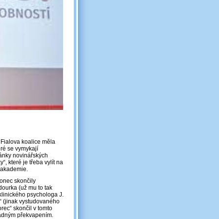
 Fialova koalice měla
eré se vymykají
lánky novinářských
, které je třeba vylít na
y akademie.
konec skončily
dourka (už mu to tak
klinického psychologa J.
a“ (jinak vystudovaného
orec“ skončil v tomto
 žádným překvapením.