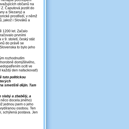
k nenajde pochopení
uvažujících občanů na
 Z. Čaputová jezdit do
vany a Slezany) a
orické prostředí, v němž
ů, jakož i Slováků a
ně 1200 let. Začalo
kračovalo prvními
 9. století, český stát
ionů do právě se
ě Slovenska to bylo jeho
kým rozhodnutím
, chorobně domýšlivého,
nedopatřením ocitl ve
l každý den nafackovat!)
 tuto politickou
kterých
na smetiště dějin. Tam
e slabý a zbabělý, a
 něco docela jiného)
iž jednou jsem o jeho
e vydíranou osobou. Ten
či, schýlená postava. Jen