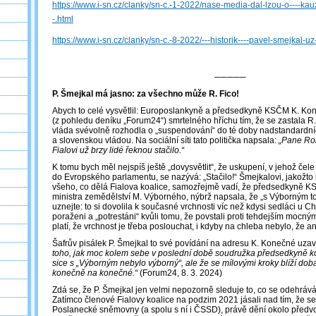
https://www.i-sn.cz/clanky/sn-c.-1-2022/nase-media-dal-lzou-o----kau
-.html
https://www.i-sn.cz/clanky/sn-c.-8-2022/---historik----pavel-smejkal-uz
─────
P. Šmejkal má jasno: za všechno může R. Fico!
Abych to celé vysvětlil: Europoslankyně a předsedkyně KSČM K. Kone
(z pohledu deníku „Forum24“) smrtelného hříchu tím, že se zastala R.
vláda svévolně rozhodla o „suspendování“ do té doby nadstandardn
a slovenskou vládou. Na sociální síti tato politička napsala:
„Pane Rob
Fialovi už brzy lidé řeknou stačilo.“
K tomu bych měl nejspíš ještě „dovysvětlit“, že uskupení, v jehož če
do Evropského parlamentu, se nazývá: „Stačilo!“ Šmejkalovi, jakožt
všeho, co dělá Fialova koalice, samozřejmě vadí, že předsedkyně 
ministra zemědělství M. Výborného, nýbrž napsala, že „s Výborným t
uznejte: to si dovolila k současné vrchnosti víc než kdysi sedláci u C
poraženi a „potrestáni“ kvůli tomu, že povstali proti tehdejším mocný
platí, že vrchnost je třeba poslouchat, i kdyby na chleba nebylo, že a
Šafrův pisálek P. Šmejkal to své povídání na adresu K. Konečné uzavř
toho, jak moc kolem sebe v poslední době soudružka předsedkyně kop
sice s „Výborným nebylo výborný“, ale že se mílovými kroky blíží do
konečně na konečné.“
(Forum24, 8. 3. 2024)
Zdá se, že P. Šmejkal jen velmi nepozorně sleduje to, co se odehrává
Zatímco členové Fialovy koalice na podzim 2021 jásali nad tím, že s
Poslanecké sněmovny (a spolu s ní i ČSSD), právě dění okolo předv