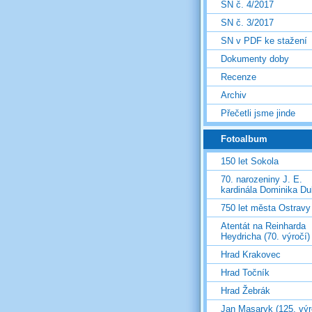
SN č. 4/2017
SN č. 3/2017
SN v PDF ke stažení
Dokumenty doby
Recenze
Archiv
Přečetli jsme jinde
Fotoalbum
150 let Sokola
70. narozeniny J. E.
kardinála Dominika D
750 let města Ostravy
Atentát na Reinharda
Heydricha (70. výročí)
Hrad Krakovec
Hrad Točník
Hrad Žebrák
Jan Masaryk (125. výr