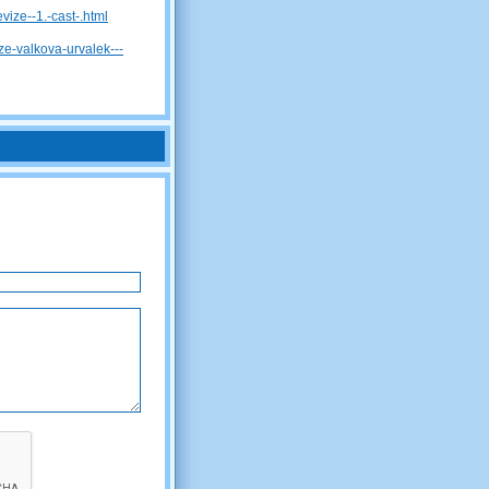
evize--1.-cast-.html
ze-valkova-urvalek---