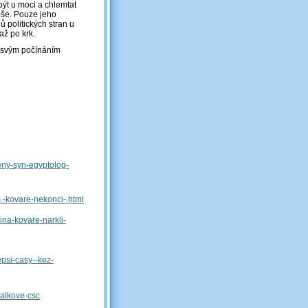
být u moci a chlemtat
toše. Pouze jeho
 politických stran u
ž po krk.
l“ svým počínáním
eny-syn-egyptolog-
m.-kovare-nekonci-.html
ina-kovare-narkli-
epsi-casy--kez-
valkove-csc