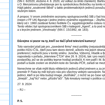
(SN č. 6/2020, vloženo 4. 6. 2020,
viz odkaz za tímto článkem
). Bárt
s O. Menzelovou představuje jen tu symbolickou třešničku na tomto 
Hájit jakési „soukromé štěstí“ u takto problematických jedinců považu
slušným lidem.
À propos: V onom zmíněném seznamu spolupracovníků StB z řad hist
(nejen z FF UK) figuruje i jedno jméno známého egyptologa – Zbyňk
který od r. 1960 zastával funkci ředitele Čs. egyptologického ústavu 
Tento vědec byl spolupracovníkem StB v kategorii „Agent“, a to pod 
a s krycím jménem „Vinohrady“ (NN č. 15/1992, str. 183).
─────
Dávejme si pozor na ty, kteří se tlačí před televizní kamery!
Toto varování platí jak pro „zavedené firmy“ mezi politiky (nejurputn
politici KDU-ČSL, kteří jsou tam skoro denně, ačkoliv má jejich stra
preferencí; nejhorší jsou v tomto směru: Jurečka, Výborný, Hladík a Ba
naposledy v pořadu „Interview ČT24“ dne 26. 9. 2024), tak i pro nejrů
postavičky, jež se do politiky teprve hodlají protlačit. K nim patří i M.
podaří a bude zvolen ve druhém kole do Senátu PČR, zařadí se mezi 
Nenechme se však mýlit tituly některých jedinců před jménem a za
premiér P. Fiala by měl být pro nás pro všechny velkým varováním. Nejh
jedinci, kteří si po léta budují image „slušňáků“, z nichž se po čase v
„šmejdi“, „haj*líci“ nebo „přizdis*áči“. Tyto kreatury nemají v politice 
27. 9. 2024
‒ RJ ‒
─────
P. S.