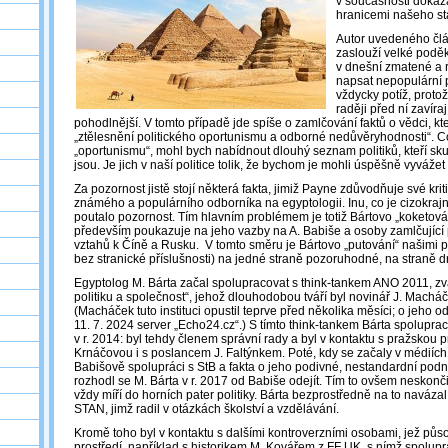
v současnosti dokáza
hranicemi našeho st
Autor uvedeného člán
zaslouží velké poděk
v dnešní zmatené a
napsat nepopulární 
vždycky potíž, protož
raději před ní zavírají
pohodlnější. V tomto případě jde spíše o zamlčování faktů o vědci, kt
„ztělesnění politického oportunismu a odborné nedůvěryhodnosti“. Co
„oportunismu“, mohl bych nabídnout dlouhý seznam politiků, kteří sk
jsou. Je jich v naší politice tolik, že bychom je mohli úspěšně vyvážet 
Za pozornost jistě stojí některá fakta, jimiž Payne zdůvodňuje své kr
známého a populárního odborníka na egyptologii. Inu, co je cizokrajn
poutalo pozornost. Tím hlavním problémem je totiž Bártovo „koketování
především poukazuje na jeho vazby na A. Babiše a osoby zamlčující
vztahů k Číně a Rusku. V tomto směru je Bártovo „putování“ našimi p
bez stranické příslušnosti) na jedné straně pozoruhodné, na straně dr
Egyptolog M. Bárta začal spolupracovat s think-tankem ANO 2011, zva
politiku a společnost“, jehož dlouhodobou tváří byl novinář J. Macháč
(Macháček tuto instituci opustil teprve před několika měsíci; o jeho 
11. 7. 2024 server „Echo24.cz“.) S tímto think-tankem Bárta spolupra
v r. 2014: byl tehdy členem správní rady a byl v kontaktu s pražskou 
Krnáčovou i s poslancem J. Faltýnkem. Poté, kdy se začaly v médiích
Babišově spolupráci s StB a fakta o jeho podivné, nestandardní podni
rozhodl se M. Bárta v r. 2017 od Babiše odejít. Tím to ovšem neskončil
vždy míří do horních pater politiky. Bárta bezprostředně na to navázal
STAN, jimž radil v otázkách školství a vzdělávání.
Kromě toho byl v kontaktu s dalšími kontroverzními osobami, jež půso
prostředí, například s historikem M. Kovářem z FF UK, s nímž spolup