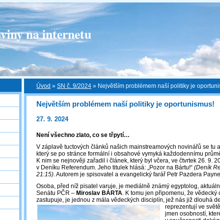
viny na internetu
Úvod
»
SN č. 9/2024
»
Největším problémem naší politiky je oportun
Největším problémem naší politiky je oportunismus!
27. 9. 2024
Není všechno zlato, co se třpytí…
V záplavě tuctových článků našich mainstreamových novinářů se tu a 
který se po stránce formální i obsahové vymyká každodennímu prům
K nim se nejnověji zařadil i článek, který byl včera, ve čtvrtek 26. 9. 
v Deníku Referendum. Jeho titulek hlásá: „Pozor na Bártu!“
(Deník Re
21:15)
. Autorem je spisovatel a evangelický farář Petr Pazdera Payne
Osoba, před níž pisatel varuje, je mediálně známý egyptolog, aktuál
Senátu PČR –
Miroslav BÁRTA
. K tomu jen připomenu, že vědecký o
zastupuje, je jednou z mála vědeckých disciplín, jež nás již dlouhá
de
reprezentují ve světě
jmen osobností, které