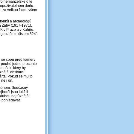
ovo nemanželské dítě
nepoživatelném dortu.
ji za velkou facku všem
oriků a archeologů
a Žáby (1917-1971),
UK v Praze a v Káhiře.
registračním číslem 8241
ěji se cpou před kamery
na pouhé jedno procento
rtošek, který byl
znější obskurní
 Bárta. Pokud se mu to
ně i on.
 jménem. Současný
orší jsou totiž ti
yklubou nejrůznější
co pohledávat.