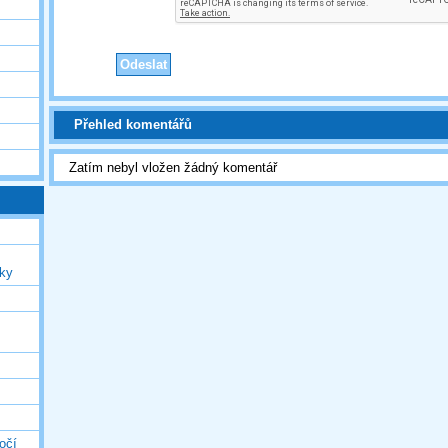
Přehled komentářů
Zatím nebyl vložen žádný komentář
uky
očí