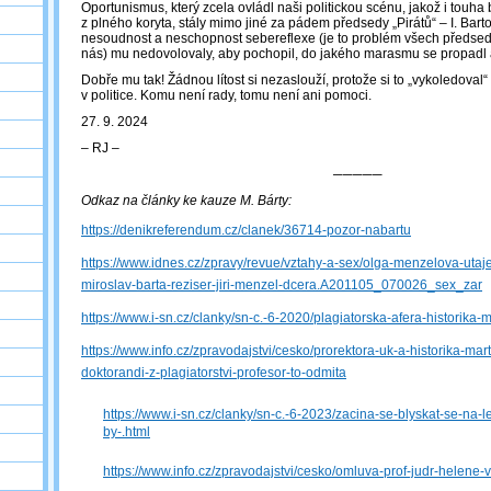
Oportunismus, který zcela ovládl naši politickou scénu, jakož i touha 
z plného koryta, stály mimo jiné za pádem předsedy „Pirátů“ – I. Bar
nesoudnost a neschopnost sebereflexe (je to problém všech předsedů
nás) mu nedovolovaly, aby pochopil, do jakého marasmu se propadl a
Dobře mu tak! Žádnou lítost si nezaslouží, protože si to „vykoledova
v politice. Komu není rady, tomu není ani pomoci.
27. 9. 2024
‒ RJ ‒
─────
Odkaz na články ke kauze M. Bárty:
https://denikreferendum.cz/clanek/36714-pozor-nabartu
https://www.idnes.cz/zpravy/revue/vztahy-a-sex/olga-menzelova-utaj
miroslav-barta-reziser-jiri-menzel-dcera.A201105_070026_sex_zar
https://www.i-sn.cz/clanky/sn-c.-6-2020/plagiatorska-afera-historika-
https://www.info.cz/zpravodajstvi/cesko/prorektora-uk-a-historika-mart
doktorandi-z-plagiatorstvi-profesor-to-odmita
https://www.i-sn.cz/clanky/sn-c.-6-2023/zacina-se-blyskat-se-na-l
by-.html
https://www.info.cz/zpravodajstvi/cesko/omluva-prof-judr-helene-