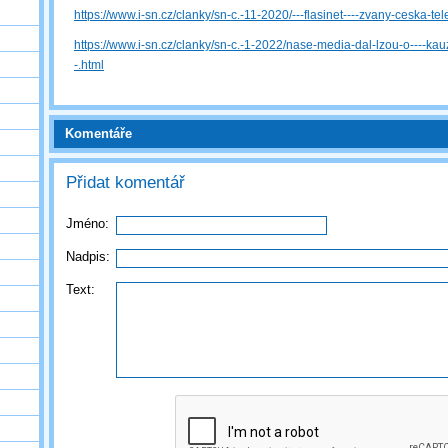
https://www.i-sn.cz/clanky/sn-c.-11-2020/---flasinet----zvany-ceska-tel
https://www.i-sn.cz/clanky/sn-c.-1-2022/nase-media-dal-lzou-o----kau
-.html
Komentáře
Přidat komentář
Jméno:
Nadpis:
Text: