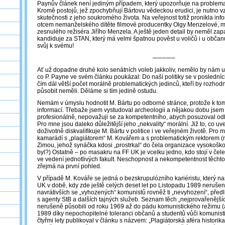
Paynův článek není jediným případem, který upozorňuje na problemat
Kromě postojů, jež zpochybňují Bártovu vědeckou erudici, je nutno vz
skutečnosti z jeho soukromého života. Na veřejnost totiž pronikla inf
otcem nemanželského dítěte filmové producentky Olgy Menzelové, 
zesnulého režiséra Jiřího Menzela. A ještě jeden detail by neměl za
kandiduje za STAN, který má velmi špatnou pověst u voličů i u občanů.
svůj k svému!
─────
Ať už dopadne druhé kolo senátních voleb jakkoliv, nemělo by nám u
co P. Payne ve svém článku poukázal: Do naší politiky se v posledníc
čím dál větší počet morálně problematických jedinců, kteří by rozhodn
působit neměli. Děláme si tím jedině ostudu.
Nemám v úmyslu hodnotit M. Bártu po odborné stránce, protože k t
informací. Třebaže jsem vystudoval archeologii a nějakou dobu jsem s
profesionálně, nepovažuji se za kompetentního, abych posuzoval odbo
Pro mne jsou daleko důležitější jeho „nekvality“ morální. Již to, co uv
doživotně diskvalifikuje M. Bártu v politice i ve veřejném životě. Pro m
kamarádí s „plagiátorem“ M. Kovářem a s problematickým rektorem (na
Zimou, jehož synáčka kdosi „prostrkal“ do čela organizace vysokoško
byl?) Ostatně – po masakru na FF UK je vcelku jedno, kdo stojí v čele 
ve vedení jednotlivých fakult. Neschopnost a nekompetentnost těchto
zřejmá na první pohled.
V případě M. Kováře se jedná o bezskrupulózního kariéristu, který n
UK v době, kdy zde ještě celých deset let po Listopadu 1989 nerušen
navrátivších se „vyhozených“ komunistů rovněž ti „nevyhození“, předl
s agenty StB a dalších tajných služeb. Seznam těch „nejprovařenějšíc
nerušeně působili od roku 1969 až do pádu komunistického režimu (a 
1989 díky nepochopitelné toleranci občanů a studentů vůči komunist
čtyřmi lety publikoval v článku s názvem: „Plagiátorská aféra histori