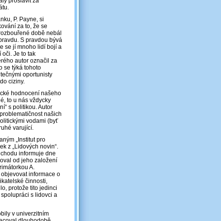
ly proslavit za
átu.
ku, P. Payne, si
ování za to, že se
 rozbouřené době nebál
pravdu. S pravdou bývá
e se jí mnoho lidí bojí a
 oči. Je to tak
erého autor označil za
 se týká tohoto
utečnými oportunisty
do ciziny.
itické hodnocení našeho
é, to u nás vždycky
“ s politikou. Autor
 problematičnost našich
olitickými vodami (byť
uhé varující.
ným „Institut pro
ek z „Lidových novin“.
odchodu informuje dne
coval od jeho založení
primátorkou A.
 objevovat informace o
katelské činnosti,
o, protože tito jedinci
 spolupráci s lidovci a
bily v univerzitním
racoval dlouhodobě.