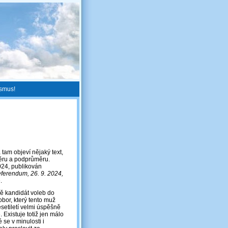
ismus!
tam objeví nějaký text,
ěru a podprůměru.
2024, publikován
ferendum, 26. 9. 2024,
.
ně kandidát voleb do
bor, který tento muž
setiletí velmi úspěšně
. Existuje totiž jen málo
 se v minulosti i