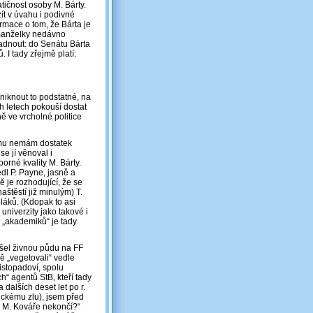
ičnost osoby M. Bárty.
ít v úvahu i podivné
ormace o tom, že Bárta je
manželky nedávno
padnout: do Senátu Bárta
 I tady zřejmě platí:
niknout to podstatné, na
h letech pokouší dostat
ě ve vrcholné politice
omu nemám dostatek
e jí věnoval i
rné kvality M. Bárty.
edl P. Payne, jasně a
ě je rozhodující, že se
štěstí již minulým) T.
láků. (Kdopak to asi
univerzity jako takové i
 „akademiků“ je tady
ašel živnou půdu na FF
ě „vegetovali“ vedle
istopadoví, spolu
h“ agentů StB, kteří tady
dalších deset let po r.
ickému zlu), jsem před
ka M. Kováře nekončí?“