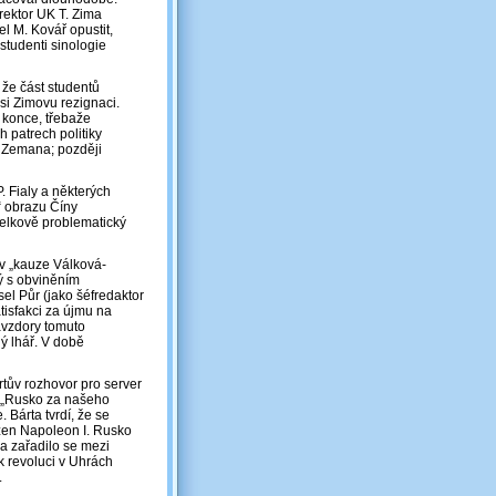
 rektor UK T. Zima
l M. Kovář opustit,
 studenti sinologie
 že část studentů
si Zimovu rezignaci.
 konce, třebaže
h patrech politiky
M. Zemana; později
. Fialy a některých
“ obrazu Číny
celkově problematický
 v „kauze Válková-
rý s obviněním
el Půr (jako šéfredaktor
atisfakci za újmu na
avzdory tomuto
ý lhář. V době
tův rozhovor pro server
e „Rusko za našeho
 Bárta tvrdí, že se
ažen Napoleon I. Rusko
a zařadilo se mezi
k revoluci v Uhrách
.