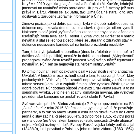
Když v r. 2019 vypukla „plagiátorská aféra“ okolo M. Kováře, tehdejší
jmenoval na uvolněné místo prorektora UK pro vnější vztahy, jež muse
právě M. Bártu. Přitom se jak Bárta, tak i Zima údajně starali o to, aby
dostávali ty zaručeně „správné informace“ o Číně.
Zimova pozice, jak si dobře pamatuji, byla v té době natolik otřesena,
dokonce organizovala demonstrace a stávku s jediným cílem: vynutit 
Nakonec to celé jaksi „vyšumělo“ do ztracena: nebylo to dotaženo do
usvědčující fakta byla jasná. Rektor T. Zima v touze udržet se v horníc
neváhal a stal se jednou z osob, které se „staraly“ o zdravotní stav 
dokonce neúspěšně kandidoval na funkci prezidenta republiky.
Tam, kde chybí jakákoli sebereflexe (dnes to zřetelně vidíme např. u P
dalších vládních politiků), nemůže to dobře dopadnout. „Vylepšování
propagoval svého času rovněž podcast Nový svět, v němž figuroval 
novinář M. Půr. Ten se nejnověji stal terčem kritiky „Pirátů“.
[O tomto novináři jsem opakovaně psal v souvislosti s jeho angažmá
Urválek“. V loňském roce rozhodl soud o tom, že server „Info.cz“, kte
poslankyně H. Válkové přišel, uváděl nepravdivá fakta, za něž se mus
tohoto serveru) omluvit a zaplatit této političce vysokou částku jako s
dobré pověsti. Půr dodnes působí v televizi CNN Prima News, a to n
soudnímu výroku. Je to nejen špatný, dimafační novinář, ale vysloven
prezidentské kampaně se „motal“ rovněž okolo P. Pavla.]
Své varování před M. Bártou zakončuje P. Payne upozorněním na Bár
„Aktuálně.cz“ z roku 2015. V něm tento egyptolog uvádí, že považuj
partnera“, a to rok po anexi Krymu a osm let po ruské invazi do Gruzie.
jedná o stav začínající před 200 lety, tedy po roce 1815, kdy byl por
se v té době (po Vídeňském kongresu) stalo součástí „Svaté aliance“ 
nejreakčnější režimy tehdejší Evropy. Ruská vojska tehdy potlačila ja
(1848/49), tak i povstání v Polsku, v jeho ruském záboru (1863-1864)