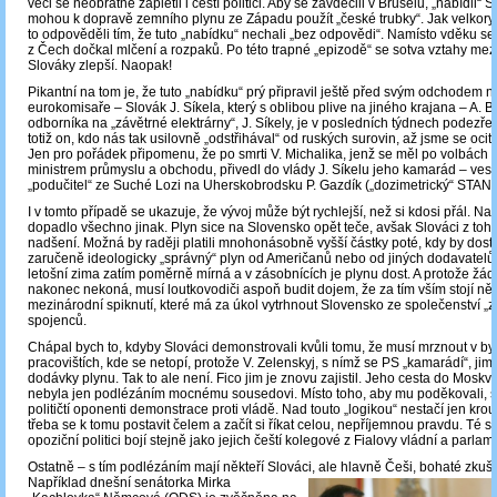
věci se neobratně zapletli i čeští politici. Aby se zavděčili v Bruselu, „nabídli“
mohou k dopravě zemního plynu ze Západu použít „české trubky“. Jak velkory
to odpověděli tím, že tuto „nabídku“ nechali „bez odpovědi“. Namísto vděku se „
z Čech dočkal mlčení a rozpaků. Po této trapné „epizodě“ se sotva vztahy mez
Slováky zlepší. Naopak!
Pikantní na tom je, že tuto „nabídku“ prý připravil ještě před svým odchodem n
eurokomisaře – Slovák J. Síkela, který s oblibou plive na jiného krajana – A. 
odborníka na „závětrné elektrárny“, J. Síkely, je v posledních týdnech podezřelé
totiž on, kdo nás tak usilovně „odstřihával“ od ruských surovin, až jsme se ocitl
Jen pro pořádek připomenu, že po smrti V. Michalika, jenž se měl po volbách 
ministrem průmyslu a obchodu, přivedl do vlády J. Síkelu jeho kamarád – ves
„podučitel“ ze Suché Lozi na Uherskobrodsku P. Gazdík („dozimetrický“ STAN)
I v tomto případě se ukazuje, že vývoj může být rychlejší, než si kdosi přál. Na
dopadlo všechno jinak. Plyn sice na Slovensko opět teče, avšak Slováci z toho
nadšení. Možná by raději platili mnohonásobně vyšší částky poté, kdy by dostá
zaručeně ideologicky „správný“ plyn od Američanů nebo od jiných dodavatelů. 
letošní zima zatím poměrně mírná a v zásobnících je plynu dost. A protože žá
nakonec nekoná, musí loutkovodiči aspoň budit dojem, že za tím vším stojí ně
mezinárodní spiknutí, které má za úkol vytrhnout Slovensko ze společenství „
spojenců.
Chápal bych to, kdyby Slováci demonstrovali kvůli tomu, že musí mrznout v by
pracovištích, kde se netopí, protože V. Zelenskyj, s nímž se PS „kamarádí“, jim 
dodávky plynu. Tak to ale není. Fico jim je znovu zajistil. Jeho cesta do Mosk
nebyla jen podlézáním mocnému sousedovi. Místo toho, aby mu poděkovali, sv
političtí oponenti demonstrace proti vládě. Nad touto „logikou“ nestačí jen krout
třeba se k tomu postavit čelem a začít si říkat celou, nepříjemnou pravdu. Té s
opoziční politici bojí stejně jako jejich čeští kolegové z Fialovy vládní a parlam
Ostatně ‒ s tím podlézáním mají někteří Slováci, ale hlavně Češi, bohaté zkuše
Například dnešní senátorka Mirka