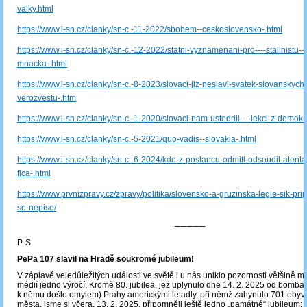
valky.html
https://www.i-sn.cz/clanky/sn-c.-11-2022/sbohem--ceskoslovensko-.html
https://www.i-sn.cz/clanky/sn-c.-12-2022/statni-vyznamenani-pro----stalinistu---
mnacka-.html
https://www.i-sn.cz/clanky/sn-c.-8-2023/slovaci-jiz-neslavi-svatek-slovanskych-
verozvestu-.htm
https://www.i-sn.cz/clanky/sn-c.-1-2020/slovaci-nam-ustedrili----lekci-z-demokra
https://www.i-sn.cz/clanky/sn-c.-5-2021/quo-vadis--slovakia-.html
https://www.i-sn.cz/clanky/sn-c.-6-2024/kdo-z-poslancu-odmitl-odsoudit-atentat
fica-.html
https://www.prvnizpravy.cz/zpravy/politika/slovensko-a-gruzinska-legie-sik-pr
se-nepise/
─────
P. S.
PePa 107 slavil na Hradě soukromé jubileum!
V záplavě veledůležitých události ve světě i u nás uniklo pozornosti většině 
médií jedno výročí. Kromě 80. jubilea, jež uplynulo dne 14. 2. 2025 od bomba
k němu došlo omylem) Prahy americkými letadly, při němž zahynulo 701 obyva
města, jsme si včera, 13. 2. 2025, připomněli ještě jedno „památné“ jubileum: