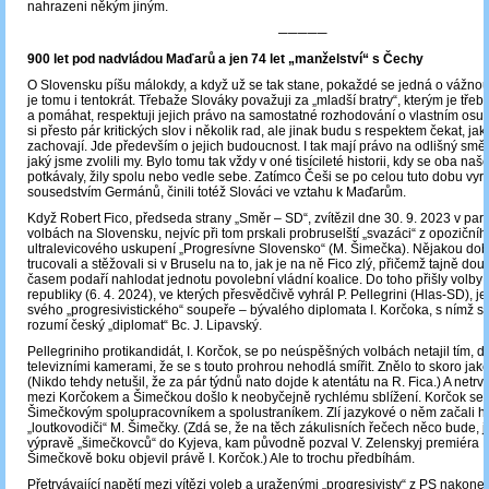
nahrazeni někým jiným.
─────
900 let pod nadvládou Maďarů a jen 74 let „manželství“ s Čechy
O Slovensku píšu málokdy, a když už se tak stane, pokaždé se jedná o vážnou
je tomu i tentokrát. Třebaže Slováky považuji za „mladší bratry“, kterým je třeb
a pomáhat, respektuji jejich právo na samostatné rozhodování o vlastním os
si přesto pár kritických slov i několik rad, ale jinak budu s respektem čekat, ja
zachovají. Jde především o jejich budoucnost. I tak mají právo na odlišný směr
jaký jsme zvolili my. Bylo tomu tak vždy v oné tisícileté historii, kdy se oba na
potkávaly, žily spolu nebo vedle sebe. Zatímco Češi se po celou tuto dobu vyr
sousedstvím Germánů, činili totéž Slováci ve vztahu k Maďarům.
Když Robert Fico, předseda strany „Směr – SD“, zvítězil dne 30. 9. 2023 v pa
volbách na Slovensku, nejvíc při tom prskali probruselští „svazáci“ z opozičníh
ultralevicového uskupení „Progresívne Slovensko“ (M. Šimečka). Nějakou dobu
trucovali a stěžovali si v Bruselu na to, jak je na ně Fico zlý, přičemž tajně douf
časem podaří nahlodat jednotu povolební vládní koalice. Do toho přišly volby
republiky (6. 4. 2024), ve kterých přesvědčivě vyhrál P. Pellegrini (Hlas-SD), je
svého „progresivistického“ soupeře – bývalého diplomata I. Korčoka, s nímž si
rozumí český „diplomat“ Bc. J. Lipavský.
Pellegriniho protikandidát, I. Korčok, se po neúspěšných volbách netajil tím, 
televizními kamerami, že se s touto prohrou nehodlá smířit. Znělo to skoro jak
(Nikdo tehdy netušil, že za pár týdnů nato dojde k atentátu na R. Fica.) A netrv
mezi Korčokem a Šimečkou došlo k neobyčejně rychlému sblížení. Korčok se s
Šimečkovým spolupracovníkem a spolustraníkem. Zlí jazykové o něm začali ho
„loutkovodiči“ M. Šimečky. (Zdá se, že na těch zákulisních řečech něco bude, j
výpravě „šimečkovců“ do Kyjeva, kam původně pozval V. Zelenskyj premiéra R
Šimečkově boku objevil právě I. Korčok.) Ale to trochu předbíhám.
Přetrvávající napětí mezi vítězi voleb a uraženými „progresivisty“ z PS nakone