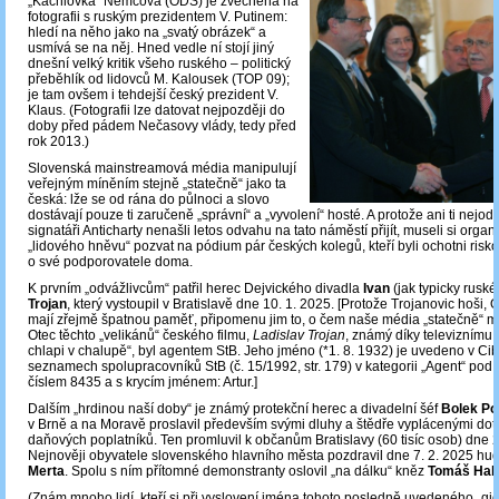
„Kachlovka“ Němcová (ODS) je zvěčněna na
fotografii s ruským prezidentem V. Putinem:
hledí na něho jako na „svatý obrázek“ a
usmívá se na něj. Hned vedle ní stojí jiný
dnešní velký kritik všeho ruského – politický
přeběhlík od lidovců M. Kalousek (TOP 09);
je tam ovšem i tehdejší český prezident V.
Klaus. (Fotografii lze datovat nejpozději do
doby před pádem Nečasovy vlády, tedy před
rok 2013.)
Slovenská mainstreamová média manipulují
veřejným míněním stejně „statečně“ jako ta
česká: lže se od rána do půlnoci a slovo
dostávají pouze ti zaručeně „správní“ a „vyvolení“ hosté. A protože ani ti nejod
signatáři Anticharty nenašli letos odvahu na tato náměstí přijít, museli si organi
„lidového hněvu“ pozvat na pódium pár českých kolegů, kteří byli ochotni risko
o své podporovatele doma.
K prvním „odvážlivcům“ patřil herec Dejvického divadla
Ivan
(jak typicky ruské
Trojan
, který vystoupil v Bratislavě dne 10. 1. 2025. [Protože Trojanovic hoši, 
mají zřejmě špatnou paměť, připomenu jim to, o čem naše média „statečně“ mlč
Otec těchto „velikánů“ českého filmu,
Ladislav Trojan
, známý díky televiznímu s
chlapi v chalupě“, byl agentem StB. Jeho jméno (*1. 8. 1932) je uvedeno v Ci
seznamech spolupracovníků StB (č. 15/1992, str. 179) v kategorii „Agent“ pod 
číslem 8435 a s krycím jménem: Artur.]
Dalším „hrdinou naší doby“ je známý protekční herec a divadelní šéf
Bolek Po
v Brně a na Moravě proslavil především svými dluhy a štědře vyplácenými do
daňových poplatníků. Ten promluvil k občanům Bratislavy (60 tisíc osob) dne 2
Nejnověji obyvatele slovenského hlavního města pozdravil dne 7. 2. 2025 hu
Merta
. Spolu s ním přítomné demonstranty oslovil „na dálku“ kněz
Tomáš Halí
(Znám mnoho lidí, kteří si při vyslovení jména tohoto posledně uvedeného „gi