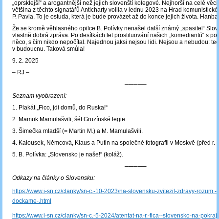
„oprsklejší“ a arogantnější než jejich slovenští kolegové. Nejhorší na celé věci 
většina z těchto signatářů Anticharty volila v lednu 2023 na Hrad komunistick
P. Pavla. To je ostuda, která je bude provázet až do konce jejich života. Hanba 
Že se kromě věhlasného opilce B. Polívky nenašel další známý „spasitel“ Slov
vlastně dobrá zpráva. Po desítkách let prostituování našich „komediantů“ s poli
něco, s čím nikdo nepočítal. Najednou jaksi nejsou lidi. Nejsou a nebudou: teď
v budoucnu. Taková smůla!
9. 2. 2025
‒ RJ ‒
─────
Seznam vyobrazení:
1. Plakát „Fico, jdi domů, do Ruska!“
2. Mamuk Mamulašvili, šéf Gruzínské legie.
3. Šimečka mladší (= Martin M.) a M. Mamulašvili.
4. Kalousek, Němcová, Klaus a Putin na společné fotografii v Moskvě (před r. 
5. B. Polívka: „Slovensko je naše!“ (koláž).
─────
Odkazy na články o Slovensku:
https://www.i-sn.cz/clanky/sn-c.-10-2023/na-slovensku-zvitezil-zdravy-rozum.-
dockame-.html
https://www.i-sn.cz/clanky/sn-c.-5-2024/atentat-na-r.-fica--slovensko-na-pokra