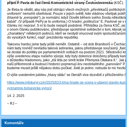
přijetí P. Pavla do řad členů Komunistické strany Československa
(KSČ).
Je třeba to vědět, aby nás jistí obhájci všech možných „převlékačů politických
uniforem“ nemohli obelhávat. Pouze v jejich světě, kde vládnou všelijak pokř
(hlavně ty „evropské“), je normální, když člověk během svého života několikrá
kabát“. (V případě PePy je to uniforma.) O hradní „politručce“ E. Pavlové se v
článku nic nepraví. S ní to bude nejspíš podobné. Přihláška za člena KSČ, jejíž
v onom článku publikováno, představuje spolehlivé svědectví o tom, kterak se v
„charaktery“ některých jedinců, kteří se nestydí vnucovat svým spoluobčanům 
do vysokých funkcí, např. prezidenta republiky.
Takovou hanbu jsme tady ještě neměli. Ostatně – od dob Braniborů v Čechác
nám tady rovněž nevládla taková sebranka, jakou představuje současný „fialov
se dostal do politiky po parlamentních volbách na podzim 2021. Středověcí kro
výše uvedenou etapu našeho vývoje, kdy byly dokonce doloženy případy kan
v důsledku hladomoru, jako „zlá léta po smrti krále Přemysla Otakara II.“. Jak j
naší přítomnosti a budoucí historici pojmenují éru neototalitního „panování“ P. Fi
budeme muset ještě nějakou dobu počkat. Jisté je jedno: nebude to nic hezké
O výše uvedeném jubileu „hlavy státu“ se čtenáři více dozvědí z přiloženého č
https://www.infokuryr.cz/n/2025/02/14/na-hrade-se-vcera-v-utajeni-slavilo-kula
vyznamne-bolsevicke-vyroci/
14. 2. 2025
‒ RJ ‒
Komentáře