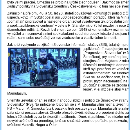
bylo velmi pracné. Omezím se proto na určité zjednodušení. Jak moc se změn
„kulisy“ politiky na Slovensku (předtím v Československu), o tom nejlépe svědč
Zatímco na přelomu 40. a 50. let 20. století považovali komunističtí politici z 
úspěch, když jim SSSR poslal asi 500 bezpečnostních poradců, kteří na Minist
„pomáhali“ připravovat a následně organizovat vyšetřování tzv. protistátní čin
a spol., „spiklenecké centrum“ v čele s R. Slánským), o 75 let později, v roce 2
diametrálně odlišná. Rozdíl byl v tom, že po r. 1948 si komunistický režim mus
vymýšlet a inscenovat s nimi spektakulární soudní procesy, kdežto dnes jsou t
reální: sami sebe usvědčují ze své zrádcovské a vlastizrádné činnosti.
Jak totiž vyplynulo ze zjištění Slovenské informační služby (SIS), údajným pro
„spiklencům“, napojeným na
„Progresívne Slovensko“ (v č
Šimečkou), prý pomáhají orga
ukrajinského Majdanu z roku 
účastníci nedávných demonstr
kteří byli poraženi ve volbá
establishmentem. Ve fundova
Šika se lze dočíst o tom, že 
protiruských nacionalistů na 
„pučistů“ z Gruzie se zrodila 
legie“, v jejímž čele stojí Ma
Mamulašvili.
S těmito „revolucionáři se nikoli náhodou sblížili i politici ze Šimečkovy strany
Slovensko“ (PS). Na přiložené fotografii se s M. Mamulašvilim nechal zvěčnit 
PS – Martin M. Šimečka (viz kroužek u třetí postavy zleva; Mamulašvili je zak
pátá stojící postava zleva). Chcete přesvědčivější důkaz o propojení těchto „s
letech 20. století by za to skončili na šibenici. Dnešní „spiklenci“ se ničeho neb
nevybíravě útočí na premiéra, jenž se snaží dát zemi do pořádku po rozvratu, k
svědomí Matovič, Heger a Ódor.