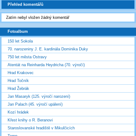
Přehled komentářů
Zatím nebyl vložen žádný komentář
Fotoalbum
150 let Sokola
70. narozeniny J. E. kardinála Dominika Duky
750 let města Ostravy
Atentát na Reinharda Heydricha (70. výročí)
Hrad Krakovec
Hrad Točník
Hrad Žebrák
Jan Masaryk (125. výročí narození)
Jan Palach (45. výročí upálení)
Kozí hrádek
Křest knihy o R. Beranovi
Staroslovanské hradiště v Mikulčicích
Temp