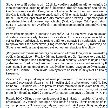
Slovensko se již podruhé od r. 2018, kdy došlo k vraždě mladého novináře Já
jeho snoubenky), ocitlo na dějinné křižovatce. Třebaže slovenská společnost v
křesťanství než ateističtí Češi, podle politického chování tomu nic nenasvědču
Slováky je stále dost nespokojenců, kteří uvěřili tomu, že jacísi noví „spasitelé
Brusel, jim zajistí lepší život, než jaký momentálně prožívají. Nepomohly ani t
z posledních let, z doby neschopných vlád (Matovič, Heger, Ódor) pod patron
holky“ Z. Čaputové, ani vystřízlivění společnosti po soudním projednávání ka
vraždy.
Po velkém mediálním „humbuku“ byl v září 2023 R. Fico znovu zvolen, dokonce 
do čela slovenské vlády. Tak se to občas stává. Frustrace z výsledků těchto vole
veliká. Proto není divu, že se rozjelo další kolo nenávisti a nepřátelství až za h
Nespokojenci z řad Šimečkova „Progresívneho Slovenska“ (PS) rozsévají po 
Slovensku neklid a dávají najevo své odhodlání: zbavit se této vlády.
„Progresivisté“ ovšem nenabízejí nic nového ‒ kromě toho, čím si Slovensko ji
opětovným nástupem Fica k vládnímu kormidlu prošlo. Na nové kolo zmatků, i
stagnace není již nikdo z rozumných Slováků zvědavý. Časem to dojde i oně
„zabedněným“ jedincům, kteří navzdory chladnému počasí chodí na mítinky P
spol. nemají co nabídnout: proto rozdávají jen starou, zkyslou polévku, která si
nechutná. Bohužel ‒ není nikdo, kdo by to těm nešťastníkům vysvětlil a kdo by 
k rozumu.
Zatímco v ČR se již některým politikům po zvolení D. Trumpa americkým prez
postupně otevírat oči (řada z nich již mezitím stačila „převléknout kabát“), Slov
na nohou – již od voleb. Je to proto, že kdosi těm naivním lidičkám namluvil, ž
cestou do Moskvy nebojoval za obnovení dodávek zemního plynu, což by kaž
premiér měl udělat, nýbrž že tím uzavřel jakousi „smlouvu s ďáblem“ (= Putine
Pravda bývá většinou mnohem jednodušší, než jak nám ji „spiklenci“ a jejich l
představují. Je v tom víc ideologie než skutečné politiky. Těmto lidem se dá jen 
že plyn poteče na Slovensko jinudy než doposud: nikoli přes Ukrajinu, ale př