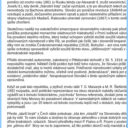
poměry od onoho roku 1861 (v Rusku tehdy car Alexandr II. zrušil nevolnictví, 8
Josefu II.), kdy deník „Národní listy“ začal vycházet, a to po dlouhých letech pol
nesvobody za Bachova absolutismu. Slováci po porážce revoluce 1848/49 pr
vzestupů a pádů, dočasného povolení opratí a jejich následného přitažení ze
strany vládnoucích Maďarů. Rakousko-uherské vyrovnání (1867) v tomto sm
spíše zhoršení.
Skutečnou naději na uskutečnění emancipace slovenského národa pak předs
porážka podunajské monarchie vládnoucích Habsburků v První světové válce
Na povalení starého režimu, který nebyl schopen vyřešit složité soužití vládnou
utlačovaných národností v této říši, se podíleli jak čeští, tak i slovenští krajané 
díky nim se zrodila Československá republika (1918). Bohužel – ani ona neby
spíše ochotna) spravedlivě vyřešit soužití těchto dvou „většinových“ národů v 
demokratické republice.
Příslib slovenské autonomie, zakotvený v Pittsburské dohodě z 30. 5. 1918, se
nepodařilo naplnit. Někteří čeští politici byli totiž toho názoru, že Slováci ještě
dostatečně zralí, aby si mohli vládnout sami. Pokřivené národnostní vztahy přet
období komunistického režimu, včetně oné podivné „federalizace“, která jen p
existenci „unitárního státu“. Nespokojenost Slováků s tímto společným státem 
oprávněná.
Když se pak tato republika, u jejíhož zrodu stáli T. G. Masaryk a M. R. Štefánik
1992 rozpadla, aniž politické reprezentace na obou stranách nabídly občan
vyjádřit se k tomuto historickému „rozchodu“ formou referenda, dostali jsme s
stranách řeky Moravy do paradoxní situace: V samostatných státech se nakon
vylepšily a jsou i po 35 letech od tohoto rozchodu lepší než v dobách, kdy oba
pohromadě.
Přesto „starší bratr“ z Čech stále pokukuje, zda ten „mladší“ na Slovensku děl
jak by měl. To nám zůstalo a dodnes to otravuje atmosféru v jinak dobrých so
dříve bratrských, vztazích. Slovní přestřelky mezi P. Fialou a R. Ficem z posled
jen „pěnou dní“. Brzy se na to zapomene, až tito politici skončí svůj mandát a