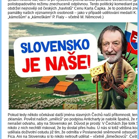
polistopadového režimu znechuceně odplivnou. Tento politický komediant par
obdržel nejnověji od českých „havlistů“ Cenu Karla Čapka. Je to podobné zn
památky našich významných osobnosti – jako v případě udělování medailí K.
„kámošům“ a „kámoškám“ P. Fialy – včetně M. Němcové.)
Pokud tedy někdo očekával další jména slavných Čechů naší přítomnosti, ten 
zklamán. Pověst našich „umělců“ po podpisu Anticharty je natolik špatná, že n
nenašel odvahu, aby na Slovensko jel. Důvod je prostý: V Čechách žije tolik S
nikdo z nich nechtěl riskovat, že by dostal přes hubu. U nás si totiž většina koal
udělala doživotní ostudu již tím, že odmítla v Poslanecké sněmovně odsoudit a
Fica. Ani na Slovensku si to nikdo netroufl udělat ‒ včetně „šimečkovců“. Čeští p