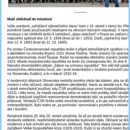
─────
Malé ohlédnutí do minulosti
Výše uvedené „vyhlášení výjimečného stavu“ bylo v 19. století v rámci tzv. Pře
poměrně často používaným nástrojem na zkrocení lidových nepokojů. V rámci
revoluce z let 1848/49 došlo k vyhlášení „stavu obležení“ v Praze po zatčení úč
májového spiknutí dne 10. 5. 1849 (trval až do r. 1853). Další „výjimečný stav“
dne 12. 9. 1893 (trval do 11. 10. 1895).
Po vzniku Československé republiky došlo k přijetí mimořádných opatření v so
s atentátem na ministra financí JUDr. Aloise Rašína. Tento ohavný čin spáchal
anarchokomunista Josef Šoupal. Rašín na následky střelného zranění zemřel 
1923. Mladá masarykovská republika na tento čin zareagovala tím, že dne 6. 
Národní shromáždění přijalo „Zákon na ochranu republiky“. Ten měl být uplatn
revolučnímu dělnickému hnutí, ale i proti iredentistům v českém pohraničí (sud
na Slovensku (ľuďáci), a to v letech 1932-34.
V moderních dějinách Slovenska nedošly poměry nikdy tak daleko, aby se úřaduj
zvolení z vůle občanů, stávali objektem atentátníků. Navíc se atentát na A. Ra
v době mimořádně bouřlivé, kdy ČSR prodělávala svou první hospodářskou kr
1923). I díky tomu, že mladá republika měla ve svém čele politiky, kteří obstál
dějin a dokázali úspěšně reprezentovat demokratický stát, se podařilo všechny
překonat. Tehdejší ČSR řešila velké množství problémů, a to jak zahraničně-pol
vnitropolitických. Bylo nutno se „za pochodu“ vyrovnávat s problémy v oblasti 
ale i sociální.
Relativně klidná 20. léta 20. století umožnila, že již po deseti letech existenc
dostavily viditelné, nepřehlédnutelné výsledky budování státu. Občané se těšil
existence a byli ochotni pro něj leccos obětovat. Tato klidná etapa vývoje skon
začátkem Velké hospodářské krize (1929-1933). Kvůli ní se zhoršil nejen živo