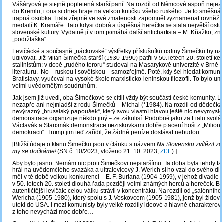
Vášáryová je stejně popletená starší paní. Na rozdíl od Němcové aspoň nejez
do Kremlu; i ona si dnes hraje na velkou kritičku všeho ruského. Je to směšn
trapná osůbka. Fiala zřejmě ve své zmatenosti zapomněl vyznamenat rovněž
medailí K. Kramáře. Tato kdysi dobrá a úspěšná herečka se stala největší os
slovenské kultury. Vydatně jí v tom pomáhá další antichartista – M. Kňažko, 
„podržtaška“.
Levičácké a současně „náckovské“ výstřelky příslušníků rodiny Šimečků by n
udivovat. Již Milan Šimečka starší (1930-1990) patřil v 50. letech 20. století ke
stalinistům: v době „rudého teroru“ studoval na Masarykově univerzitě v Brně 
literaturu. No – ruskou i sovětskou – samozřejmě. Poté, kdy šel hledat komunis
Bratislavy, vyučoval na vysoké škole marxisticko-leninskou filozofii. To bylo 
velmi uvědomělým soudruhům.
Jak jsem již uvedl, oba Šimečkové se cítili vždy být součástí české komunity. L
nezapře ani nejmladší z rodu Šimečků – Michal (*1984). Na rozdíl od dědečka a
nevýrazný „bruselský papoušek“, který svou vlastní hlavou ještě nic nevymyslel.
demonstrace organizuje někdo jiný – ze zákulisí. Podobně jako za Fialu svolá
Václavák a Staromák demonstrace neziskovkami dobře placení hoši z „Milionu
demokracii“. Trump jim teď zařídil, že žádné peníze dostávat nebudou.
[Bližší údaje o klanu Šimečků jsou v článku s názvem
Na Slovensku zvítězil zd
my se dočkáme!
(SN č. 10/2023, vloženo 21. 10. 2023,
ZDE
).]
Aby bylo jasno. Nemám nic proti Šimečkovi nejstaršímu. Ta doba byla tehdy tak
hrál na uvědomělého svazáka a ultralevicový J. Werich si ho vzal do svého di
měl v té době velkou konkurenci – E. F. Buriana (1904-1959), v jehož divadle 
v 50. letech 20. století dlouhá řada později velmi známých herců a hereček. Bu
autentičtější levičák: celou válku strávil v koncentráku. Na rozdíl od „salónního
Wericha (1905-1980), který spolu s J. Voskovcem (1905-1981), jenž byl žido
utekl do USA. I mezi komunisty byly velké rozdíly ideové a hlavně charakterov
z toho nevychází moc dobře…