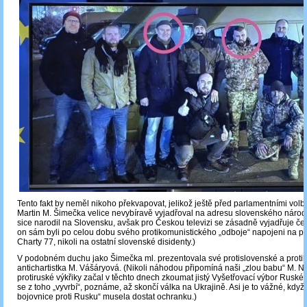
Tento fakt by neměl nikoho překvapovat, jelikož ještě před parlamentními vol
Martin M. Šimečka velice nevybíravě vyjadřoval na adresu slovenského národ
sice narodil na Slovensku, avšak pro Českou televizi se zásadně vyjadřuje čes
on sám byli po celou dobu svého protikomunistického „odboje“ napojeni na pr
Charty 77, nikoli na ostatní slovenské disidenty.)
V podobném duchu jako Šimečka ml. prezentovala své protislovenské a protili
antichartistka M. Vášáryová. (Nikoli náhodou připomíná naši „zlou babu“ M. N
protiruské výkřiky začal v těchto dnech zkoumat jistý Vyšetřovací výbor Ruské
se z toho „vyvrbí“, poznáme, až skončí válka na Ukrajině. Asi je to vážné, když 
bojovnice proti Rusku“ musela dostat ochranku.)