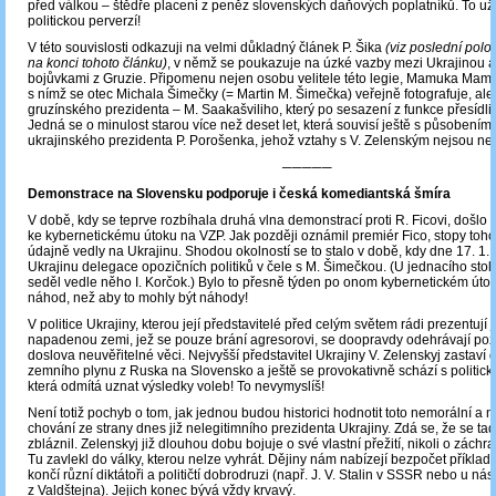
před válkou ‒ štědře placeni z peněz slovenských daňových poplatníků. To už
politickou perverzí!
V této souvislosti odkazuji na velmi důkladný článek P. Šika
(viz poslední pol
na konci tohoto článku)
, v němž se poukazuje na úzké vazby mezi Ukrajinou 
bojůvkami z Gruzie. Připomenu nejen osobu velitele této legie, Mamuka Mamu
s nímž se otec Michala Šimečky (= Martin M. Šimečka) veřejně fotografuje, ale
gruzínského prezidenta – M. Saakašviliho, který po sesazení z funkce přesídlil
Jedná se o minulost starou více než deset let, která souvisí ještě s působení
ukrajinského prezidenta P. Porošenka, jehož vztahy s V. Zelenským nejsou nej
─────
Demonstrace na Slovensku podporuje i česká komediantská šmíra
V době, kdy se teprve rozbíhala druhá vlna demonstrací proti R. Ficovi, došlo
ke kybernetickému útoku na VZP. Jak později oznámil premiér Fico, stopy toho
údajně vedly na Ukrajinu. Shodou okolností se to stalo v době, kdy dne 17. 1. 
Ukrajinu delegace opozičních politiků v čele s M. Šimečkou. (U jednacího stol
seděl vedle něho I. Korčok.) Bylo to přesně týden po onom kybernetickém útok
náhod, než aby to mohly být náhody!
V politice Ukrajiny, kterou její představitelé před celým světem rádi prezentují 
napadenou zemi, jež se pouze brání agresorovi, se doopravdy odehrávají po
doslova neuvěřitelné věci. Nejvyšší představitel Ukrajiny V. Zelenskyj zastaví
zemního plynu z Ruska na Slovensko a ještě se provokativně schází s politick
která odmítá uznat výsledky voleb! To nevymyslíš!
Není totiž pochyb o tom, jak jednou budou historici hodnotit toto nemorální a
chování ze strany dnes již nelegitimního prezidenta Ukrajiny. Zdá se, že se ta
zbláznil. Zelenskyj již dlouhou dobu bojuje o své vlastní přežití, nikoli o zách
Tu zavlekl do války, kterou nelze vyhrát. Dějiny nám nabízejí bezpočet příkladů
končí různí diktátoři a političtí dobrodruzi (např. J. V. Stalin v SSSR nebo u nás
z Valdštejna). Jejich konec bývá vždy krvavý.