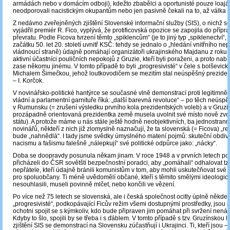
armádách nebo v domácím odboji), kdežto zbabělci a oportunisté pouze loajá
neodporovali nacistickým okupantům nebo jen pasivně čekali na to, až válka s
Z nedávno zveřejněných zjištění Slovenské informační služby (SIS), o nichž s
vyjádřil premiér R. Fico, vyplývá, že protificovská opozice se zapojila do přípra
převratu. Podle Ficova tvrzení těmto „spiklencům“ (je to jiný typ „spiklenectví“,
začátku 50. let 20. století uvnitř KSČ: tehdy se jednalo o „hledání vnitřního nepř
vládnoucí straně) údajně pomáhají organizátoři ukrajinského Majdanu z roku 2
aktivní účastníci pouličních nepokojů z Gruzie, kteří byli poraženi, a proto nabí
zase někomu jinému. V tomto případě to byli „progresivisté“ v čele s bolševi
Michalem Šimečkou, jehož loutkovodičem se mezitím stal neúspěšný preziden
‒ I. Korčok.
V novinářsko-politické hantýrce se současné vlně demonstrací proti legitimně
vládní a parlamentní garnituře říká: „další barevná revoluce“ – po těch neúsp
v Rumunsku (= zrušení výsledku prvního kola prezidentských voleb) a v Gruzi
prozápadně orientovaná prezidentka země musela uvolnit své místo nově zvo
státu). A protože máme u nás stále ještě hodně neobjektivních, ba jednostrann
novinářů, někteří z nich již zlomyslně naznačují, že ta slovenská (= Ficova) „re
bude „nahnědlá“. I tady jsme svědky úmyslného matení pojmů: skuteční obdiv
nacismu a fašismu falešně „nálepkují“ své politické odpůrce jako: „nácky“.
Doba se doopravdy posunula někam jinam. V roce 1948 a v prvních letech p
přicházeli do ČSR sovětští bezpečnostní poradci, aby „pomáhali“ odhalovat tzv.
nepřátele, kteří údajně bránili komunistům v tom, aby mohli uskutečňovat své „s
pro spoluobčany. Ti méně uvědomělí občané, kteří s těmito smělými ideologic
nesouhlasili, museli povinně mlčet, nebo končili ve vězení.
Po více než 75 letech se slovenská, ale i česká společnost ocitly úplně někde 
„progresivisté“, podkopávající Ficův režim všemi dostupnými prostředky, jsou pr
ochotni spojit se s kýmkoliv, kdo bude připraven jim pomáhat při svržení nená
Kdyby to šlo, spojili by se třeba i s ďáblem. V tomto případě s tzv. Gruzínskou l
zjištění SIS se demonstrací na Slovensku zúčastňují i Ukrajinci. Ti, kteří jsou ‒ 