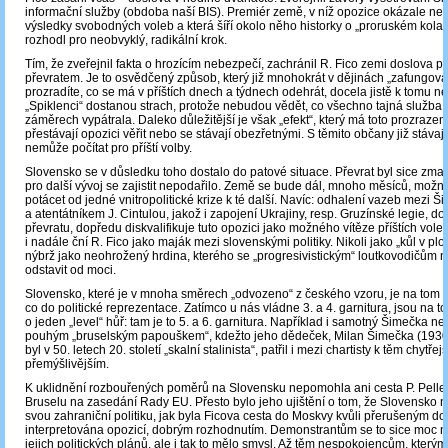
informační služby (obdoba naší BIS). Premiér země, v níž opozice okázale ne
výsledky svobodných voleb a která šíří okolo něho historky o „proruském kolab
rozhodl pro neobvyklý, radikální krok.
Tím, že zveřejnil fakta o hrozícím nebezpečí, zachránil R. Fico zemi doslova p
převratem. Je to osvědčený způsob, který již mnohokrát v dějinách „zafungova
prozradíte, co se má v příštích dnech a týdnech odehrát, docela jistě k tomu n
„Spiklenci“ dostanou strach, protože nebudou vědět, co všechno tajná služba o
záměrech vypátrala. Daleko důležitější je však „efekt“, který má toto prozrazení
přestávají opozici věřit nebo se stávají obezřetnými. S těmito občany již stávaj
nemůže počítat pro příští volby.
Slovensko se v důsledku toho dostalo do patové situace. Převrat byl sice zmař
pro další vývoj se zajistit nepodařilo. Země se bude dál, mnoho měsíců, možn
potácet od jedné vnitropolitické krize k té další. Navíc: odhalení vazeb mezi
a atentátníkem J. Cintulou, jakož i zapojení Ukrajiny, resp. Gruzínské legie, do
převratu, dopředu diskvalifikuje tuto opozici jako možného vítěze příštích vol
i nadále ční R. Fico jako maják mezi slovenskými politiky. Nikoli jako „kůl v plotě
nýbrž jako neohrožený hrdina, kterého se „progresivistickým“ loutkovodičům 
odstavit od moci.
Slovensko, které je v mnoha směrech „odvozeno“ z českého vzoru, je na tom p
co do politické reprezentace. Zatímco u nás vládne 3. a 4. garnitura, jsou na t
o jeden „level“ hůř: tam je to 5. a 6. garnitura. Například i samotný Šimečka ne
pouhým „bruselským papouškem“, kdežto jeho dědeček, Milan Šimečka (1930-
byl v 50. letech 20. století „skalní stalinista“, patřil i mezi chartisty k těm chytřej
přemýšlivějším.
K uklidnění rozbouřených poměrů na Slovensku nepomohla ani cesta P. Pelle
Bruselu na zasedání Rady EU. Přesto bylo jeho ujištění o tom, že Slovensko 
svou zahraniční politiku, jak byla Ficova cesta do Moskvy kvůli přerušeným 
interpretována opozicí, dobrým rozhodnutím. Demonstrantům se to sice moc n
jejich politických plánů, ale i tak to mělo smysl. Až těm nespokojencům, kterým F