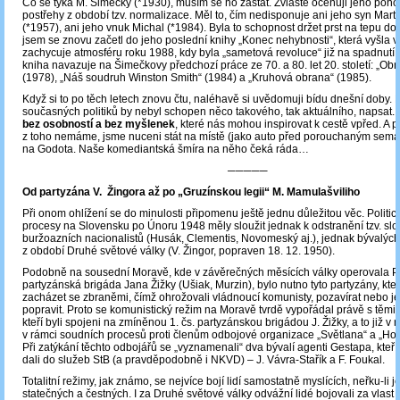
Co se týká M. Šimečky (*1930), musím se ho zastat. Zvláště oceňuji jeho pohot
postřehy z období tzv. normalizace. Měl to, čím nedisponuje ani jeho syn Mart
(*1957), ani jeho vnuk Michal (*1984). Byla to schopnost držet prst na tepu d
jsem se znovu začetl do jeho poslední knihy „Konec nehybnosti“, která vyšla v 
zachycuje atmosféru roku 1988, kdy byla „sametová revoluce“ již na spadnutí.
kniha navazuje na Šimečkovy předchozí práce ze 70. a 80. let 20. století: „Ob
(1978), „Náš soudruh Winston Smith“ (1984) a „Kruhová obrana“ (1985).
Když si to po těch letech znovu čtu, naléhavě si uvědomuji bídu dnešní doby. 
současných politiků by nebyl schopen něco takového, tak aktuálního, napsat.
bez osobností a bez myšlenek
, které nás mohou inspirovat k cestě vpřed. A p
z toho nemáme, jsme nuceni stát na místě (jako auto před porouchaným sema
na Godota. Naše komediantská šmíra na něho čeká ráda…
─────
Od partyzána V. Žingora až po „Gruzínskou legii“ M. Mamulašviliho
Při onom ohlížení se do minulosti připomenu ještě jednu důležitou věc. Politi
procesy na Slovensku po Únoru 1948 měly sloužit jednak k odstranění tzv. sl
buržoazních nacionalistů (Husák, Clementis, Novomeský aj.), jednak bývalýc
z období Druhé světové války (V. Žingor, popraven 18. 12. 1950).
Podobně na sousední Moravě, kde v závěrečných měsících války operovala Pr
partyzánská brigáda Jana Žižky (Ušiak, Murzin), bylo nutno tyto partyzány, kteř
zacházet se zbraněmi, čímž ohrožovali vládnoucí komunisty, pozavírat nebo je
popravit. Proto se komunistický režim na Moravě tvrdě vypořádal právě s těmit
kteří byli spojeni na zmíněnou 1. čs. partyzánskou brigádou J. Žižky, a to již v
v rámci soudních procesů proti členům odbojové organizace „Světlana“ a „Hor
Při zatýkání těchto odbojářů se „vyznamenali“ dva bývalí agenti Gestapa, kteří
dali do služeb StB (a pravděpodobně i NKVD) – J. Vávra-Stařík a F. Foukal.
Totalitní režimy, jak známo, se nejvíce bojí lidí samostatně myslících, neřku-li 
statečných a čestných. I za Druhé světové války odvážní lidé bojovali za vlast 