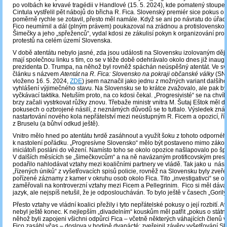
po volbách ke krvavé tragédii v Handlové (15. 5. 2024), kde pomatený stoupe
Cintula vystřelil pět nábojů do břicha R. Fica. Slovenský premiér sice pokus o a
poměrně rychle se zotavil, přesto měl namále. Když se ani po návratu do úřad
Fico neumírnil a dál (plným právem) poukazoval na zrádnou a protislovenskou 
Šimečky a jeho „spřeženců“, vydal kdosi ze zákulisí pokyn k organizování prot
protestů na celém území Slovenska.
V době atentátu nebylo jasné, zda jsou události na Slovensku izolovaným dě
mají společnou linku s tím, co se v téže době odehrávalo okolo dnes již inau
prezidenta D. Trumpa, na něhož byl rovněž spáchán neúspěšný atentát. Ve s
článku s názvem
Atentát na R. Fica: Slovensko na pokraji občanské války
(SN 
vloženo 16. 5. 2024,
ZDE
) jsem naznačil jako jednu z možných variant dalšího
vyhlášení výjimečného stavu. Na Slovensku se to krátce zvažovalo, ale pak b
vyčkávací taktika. Netuším proto, na co kdosi čekal. „Progresivisté“ se na chvíli 
brzy začali vystrkovat růžky znovu. Třebaže ministr vnitra M. Šutaj Eštok měl d
pokusech o ozbrojené násilí, z neznámých důvodů se to tutlalo. Výsledek zná
nastartování nového kola nepřátelství mezi neústupným R. Ficem a opozicí, ř
z Bruselu (a bůhví odkud ještě).
Vnitro mělo hned po atentátu tvrdě zasáhnout a využít šoku z tohoto odpornéh
k nastolení pořádku. „Progresívne Slovensko“ mělo být postaveno mimo zákon
iniciátoři posláni do vězení. Namísto toho se okolo opozice našlapovalo po šp
V dalších měsících se „šimečkovcům“ a na ně navázaným protificovským press
podařilo nahlodávat vztahy mezi koaličními partnery ve vládě. Tak jako u nás
„řízených úniků“ z vyšetřovacích spisů policie, rovněž na Slovensku byly zveř
pořízené záznamy z kamer v okruhu osob okolo Fica. Tito „investigativci“ se o
zaměřovali na kontroverzní vztahy mezi Ficem a Pellegrinim. Fico si měl dávat
jazyk, ale nejspíš netušil, že je odposloucháván. To bylo ještě v časech „Goril
Přesto vztahy ve vládní koalici přežily i tyto nepřátelské pokusy o její rozbití. A
nebyl ještě konec. K nejlepším „divadelním“ kouskům měl patřit „pokus o státní
něhož byli zapojeni všichni odpůrci Fica – včetně některých váhajících členů v
Fico zasáhl včas – doslova v hodině dvanácté: zveřejnil závěry vyšetřování S