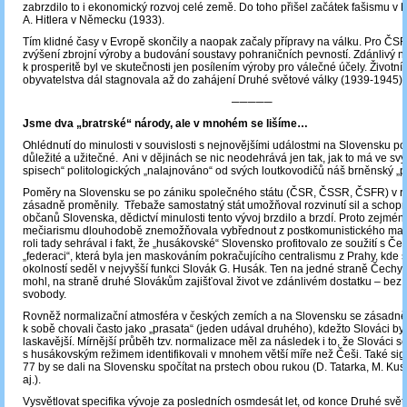
zabrzdilo to i ekonomický rozvoj celé země. Do toho přišel začátek fašismu v 
A. Hitlera v Německu (1933).
Tím klidné časy v Evropě skončily a naopak začaly přípravy na válku. Pro ČS
zvýšení zbrojní výroby a budování soustavy pohraničních pevností. Zdánlivý n
k prosperitě byl ve skutečnosti jen posílením výroby pro válečné účely. Životní
obyvatelstva dál stagnovala až do zahájení Druhé světové války (1939-1945).
─────
Jsme dva „bratrské“ národy, ale v mnohém se lišíme…
Ohlédnutí do minulosti v souvislosti s nejnovějšími událostmi na Slovensku po
důležité a užitečné. Ani v dějinách se nic neodehrává jen tak, jak to má ve s
spisech“ politologických „nalajnováno“ od svých loutkovodičů náš brněnský „p
Poměry na Slovensku se po zániku společného státu (ČSR, ČSSR, ČSFR) v r
zásadně proměnily. Třebaže samostatný stát umožňoval rozvinutí sil a schopn
občanů Slovenska, dědictví minulosti tento vývoj brzdilo a brzdí. Proto zejmén
mečiarismu dlouhodobě znemožňovala vybřednout z postkomunistického ma
roli tady sehrával i fakt, že „husákovské“ Slovensko profitovalo ze soužití s Če
„federaci“, která byla jen maskováním pokračujícího centralismu z Prahy, kde
okolností seděl v nejvyšší funkci Slovák G. Husák. Ten na jedné straně Čechy „
mohl, na straně druhé Slovákům zajišťoval život ve zdánlivém dostatku – bez p
svobody.
Rovněž normalizační atmosféra v českých zemích a na Slovensku se zásadně l
k sobě chovali často jako „prasata“ (jeden udával druhého), kdežto Slováci byl
laskavější. Mírnější průběh tzv. normalizace měl za následek i to, že Slováci s
s husákovským režimem identifikovali v mnohem větší míře než Češi. Také sig
77 by se dali na Slovensku spočítat na prstech obou rukou (D. Tatarka, M. Kus
aj.).
Vysvětlovat specifika vývoje za posledních osmdesát let, od konce Druhé svět