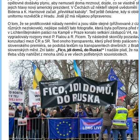
opětovné dodávky plynu, aby nemuseli doma mrznout, dojde, co se vlastně sta
jejich hlavy nový americký prezident. V Čechách už někteří stejně uvědomělí s
Bidena a K. Harrisové začali „převlékat kabáty“. Teď ještě čekáme, kdy si obl
uniformu rozvědčík z Hradu. Jistě již má nějakou připravenou.
O tom, že se protificovské nálady nemění a jsou stále stejné (přiživované z ciz
různých neziskovek), nejlépe svědčí tato fotografie, která byla pořízena před 
v Lichtenštejnském paláci na Kampě v Praze konalo setkání zástupců V4, na
vygradovaly rozpory mezi P. Fialou a R. Ficem. Ty následně skončily pozasta
konzultací mezi ČR a SR. Text onoho transparentu, který před tímto palácem ví
slovenského premiéra, se podobá textům na transparentech dnešních: z Bratisl
slovenských měst. Zní takto:
„Fico, jdi domů, do Ruska!“
I nadále platí, že na 
třeba vždy nahlížet z mnoha úhlů a ve všech potřebných souvislostech.