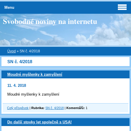
Menu
Svobodné noviny na internetu
Úvod
»
SN č. 4/2018
SN č. 4/2018
Moudré myšlenky k zamyšlení
11. 4. 2018
Moudré myšlenky k zamyšlení
Celý příspěvek
|
Rubrika:
SN č. 4/2018
|
Komentářů:
1
Do další stovky let společně s USA!