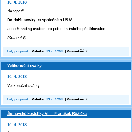
10. 4. 2018
Na tapetě
Do další stovky let společně s USA!
aneb Standing ovation pro potomka irského přistěhovalce
(Komentář)
Celý příspěvek
|
Rubrika:
SN č. 4/2018
|
Komentářů:
0
Velikonoční svátky
10. 4. 2018
Velikonoční svátky
Celý příspěvek
|
Rubrika:
SN č. 4/2018
|
Komentářů:
0
Šumavské kostelíky VI. ‒ František Růžička
10. 4. 2018