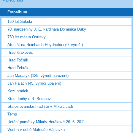
« předchozí
Fotoalbum
150 let Sokola
70. narozeniny J. E. kardinála Dominika Duky
750 let města Ostravy
Atentát na Reinharda Heydricha (70. výročí)
Hrad Krakovec
Hrad Točník
Hrad Žebrák
Jan Masaryk (125. výročí narození)
Jan Palach (45. výročí upálení)
Kozí hrádek
Křest knihy o R. Beranovi
Staroslovanské hradiště v Mikulčicích
Temp
Uctění památky Milady Horákové 26. 6. 2011
Vsetín v době Matouše Václavka