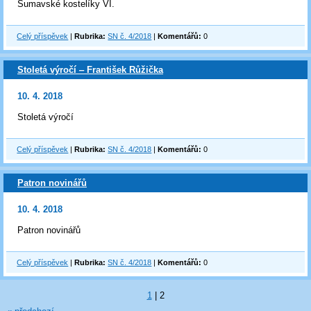
Šumavské kostelíky VI.
Celý příspěvek
|
Rubrika:
SN č. 4/2018
|
Komentářů:
0
Stoletá výročí ‒ František Růžička
10. 4. 2018
Stoletá výročí
Celý příspěvek
|
Rubrika:
SN č. 4/2018
|
Komentářů:
0
Patron novinářů
10. 4. 2018
Patron novinářů
Celý příspěvek
|
Rubrika:
SN č. 4/2018
|
Komentářů:
0
1
|
2