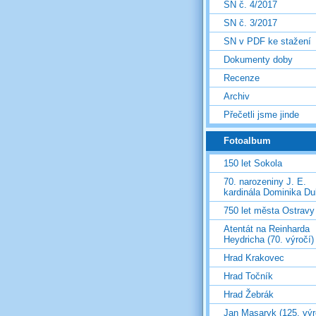
SN č. 4/2017
SN č. 3/2017
SN v PDF ke stažení
Dokumenty doby
Recenze
Archiv
Přečetli jsme jinde
Fotoalbum
150 let Sokola
70. narozeniny J. E.
kardinála Dominika D
750 let města Ostravy
Atentát na Reinharda
Heydricha (70. výročí)
Hrad Krakovec
Hrad Točník
Hrad Žebrák
Jan Masaryk (125. výr