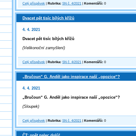
Celý příspěvek
|
Rubrika:
SN č. 4/2021
|
Komentářů:
0
Dvacet pět tisíc bílých křížů
4. 4. 2021
Dvacet pět tisíc bílých křížů
(Velikonoční zamyšlení)
Celý příspěvek
|
Rubrika:
SN č. 4/2021
|
Komentářů:
0
„Bručoun“ G. Anděl jako inspirace naší „opozice“?
4. 4. 2021
„Bručoun“ G. Anděl jako inspirace naší „opozice“?
(Sloupek)
Celý příspěvek
|
Rubrika:
SN č. 4/2021
|
Komentářů:
0
ČT: opět palec dolů!