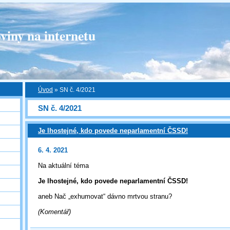
viny na internetu
Úvod
»
SN č. 4/2021
SN č. 4/2021
Je lhostejné, kdo povede neparlamentní ČSSD!
6. 4. 2021
Na aktuální téma
Je lhostejné, kdo povede neparlamentní ČSSD!
aneb Nač „exhumovat“ dávno mrtvou stranu?
(Komentář)