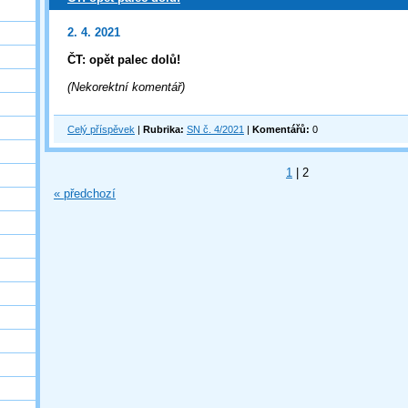
2. 4. 2021
ČT: opět palec dolů!
(Nekorektní komentář)
Celý příspěvek
|
Rubrika:
SN č. 4/2021
|
Komentářů:
0
1
|
2
« předchozí