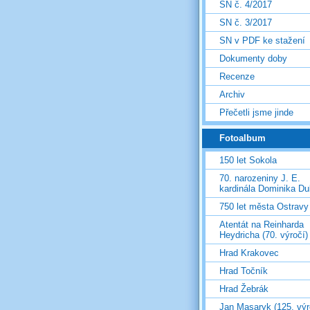
SN č. 4/2017
SN č. 3/2017
SN v PDF ke stažení
Dokumenty doby
Recenze
Archiv
Přečetli jsme jinde
Fotoalbum
150 let Sokola
70. narozeniny J. E.
kardinála Dominika D
750 let města Ostravy
Atentát na Reinharda
Heydricha (70. výročí)
Hrad Krakovec
Hrad Točník
Hrad Žebrák
Jan Masaryk (125. výr