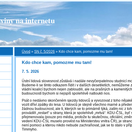
viny na internetu
Úvod
»
SN č. 5/2026
»
Kdo chce kam, pomozme mu tam!
Kdo chce kam, pomozme mu tam!
7. 5. 2026
Ústní lidová slovesnost zůstává i nadále nevyčerpatelnou studnicí m
Budeme-li se tímto odkazem řídit i v dalších desetiletích, nemůžeme 
vládní koalicí bychom nejen zabloudili, ale na prašných a kamenitých
budoucností bychom si nejspíš spolehlivě natloukli nos.
Psát o nedávno skončeném sjezdu lidovců a vyvozovat z toho nějaké 
vozit dříví zpátky do lesa. U lidovců je stejně všechno marné a před
žádnou budoucnost, ale ti, kterých se to primárně týká, zatím nic z to
provádět „restart“ u strany, která je spolehlivě „mrtvá“. KDU-ČSL, byť 
přejmenovala (pouze pro média, protože tu skutečnou, oficiální, změn
vedení KDU-ČSL muselo provést na Ministerstvu vnitra ČR), je strano
není pomoci a kterou nikdo nebude zachraňovat, jak se to stalo v pří
Timmyho.