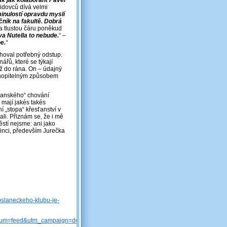
ak jak kolaborant Pavel
idovců dívá velmi
minulostí opravdu myslí
čník na fakultě. Dobrá
a tlustou čáru poněkud
va Nutella to nebude.
“ ‒
e.
“
choval potřebný odstup.
ářů, které se týkají
ž do rána. On – údajný
chopitelným způsobem
sťanského“ chování
o mají jakés takés
ní „stopa“ křesťanství v
li. Přiznám se, že i mě
ěstí nejsme: ani jako
dinci, především Jurečka
poslaneckeho-klubu-je-
ium=feed&utm_campaign=domaci&utm_content=main