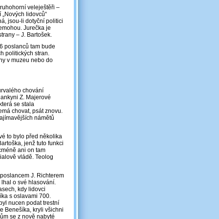
druhohorní veleještěři ‒
í „Nových lidovců“
 jsou-li dotyční politici
nemohou. Jurečka je
strany – J. Bartošek.
 16 poslanců tam bude
h politických stran.
ríny v muzeu nebo do
urvalého chování
lankyni Z. Majerové
která se stala
nemá chovat, psát znovu.
zajímavějších námětů
vé to bylo před několika
artoška, jenž tuto funkci
icméně ani on tam
ialově vládě. Teolog
l poslancem J. Richterem
hal o své hlasování.
asech, kdy lidovci
íka s oslavami 700.
byl nucen podat trestní
 Benešíka, kryli všichni
vcům se z nově nabyté