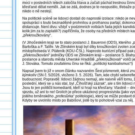
moci v posledních letech zatočila hlava a začali páchat trestnou činno
křesťané dělat neměli. Jak se zdá, dodnes je to neopustilo, třebaže p
nikdo o ně nestojí.
Na politické scéně se lidovci dostali do naprosté izolace: nikdo je nev
spolupráci s touto beznadějně prohnilou a prolhanou partají; dokonc
distancuje. Není divu: vždyť v podzimních volbách řada jejích kandidát
kolik jim za to zaplatili?) zapříčinila, že osoby na předních místech
„překroužkovány“.
(V Jihočeském kraji se to stalo poslanci J. Bauerovi (ODS), kterého „př
Bartoška a F. Talíře. Ve Zlínském kraji byl díky kroužkování zvolen z
místopředseda V. Pláteník (KDU-ČSL). Naprosto kuriózní případ pak
„překroužkování“ jedničky ODS ve Zlínském kraji – poslance S. Blahy
poslance a starostu města Uherské Hradiště „překroužkovali“ voliči j
J. Slováka. Tomuto zoufalému činu se říká: „politický kanibalismus“!)
Napsal jsem to již v onom článku nazvaném
Šest písmenek, která zn
kýmkoliv
(SN č. 5/2026, vloženo 3. 5. 2026). Tam, kde chybí seberef
budoucnost. Popravdě: lidovci žádnou nemají, ale naivně věří tomu, 
poslední, který se u nás stal, byl „Číhošťský zázrak“, ale s tím lidovc
Jsou to jen političtí komedianti, kteří si hrají na křesťany. Vlastně ‒ 
sjezdu, už ani to ne! Grolich je přece ukázkový progresivista (jako vy
jistého brněnského „profesůrka“ politologie), který se může postavit do
Kdyby se uvolnilo místo po Babišovi, jistě by to pohotově vzal za něj.