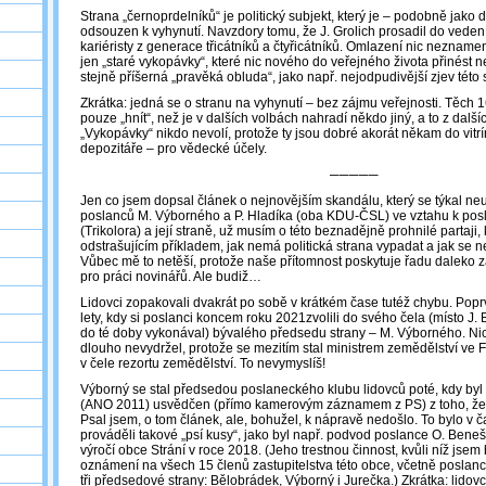
Strana „černoprdelníků“ je politický subjekt, který je ‒ podobně jako 
odsouzen k vyhynutí. Navzdory tomu, že J. Grolich prosadil do veden
kariéristy z generace třicátníků a čtyřicátníků. Omlazení nic neznamená,
jen „staré vykopávky“, které nic nového do veřejného života přinést 
stejně příšerná „pravěká obluda“, jako např. nejodpudivější zjev této 
Zkrátka: jedná se o stranu na vyhynutí – bez zájmu veřejnosti. Těch
pouze „hnít“, než je v dalších volbách nahradí někdo jiný, a to z dalšíc
„Vykopávky“ nikdo nevolí, protože ty jsou dobré akorát někam do vit
depozitáře ‒ pro vědecké účely.
─────
Jen co jsem dopsal článek o nejnovějším skandálu, který se týkal ne
poslanců M. Výborného a P. Hladíka (oba KDU-ČSL) ve vztahu k pos
(Trikolora) a její straně, už musím o této beznadějně prohnilé partaji, 
odstrašujícím příkladem, jak nemá politická strana vypadat a jak se 
Vůbec mě to netěší, protože naše přítomnost poskytuje řadu daleko 
pro práci novinářů. Ale budiž…
Lidovci zopakovali dvakrát po sobě v krátkém čase tutéž chybu. Popr
lety, kdy si poslanci koncem roku 2021zvolili do svého čela (místo J. B
do té doby vykonával) bývalého předsedu strany ‒ M. Výborného. N
dlouho nevydržel, protože se mezitím stal ministrem zemědělství ve F
v čele rezortu zemědělství. To nevymyslíš!
Výborný se stal předsedou poslaneckého klubu lidovců poté, kdy by
(ANO 2011) usvědčen (přímo kamerovým záznamem z PS) z toho, že l
Psal jsem, o tom článek, ale, bohužel, k nápravě nedošlo. To bylo v č
prováděli takové „psí kusy“, jako byl např. podvod poslance O. Beneš
výročí obce Strání v roce 2018. (Jeho trestnou činnost, kvůli níž jsem 
oznámení na všech 15 členů zastupitelstva této obce, včetně poslance
tři předsedové strany: Bělobrádek, Výborný i Jurečka.) Zkrátka: lido