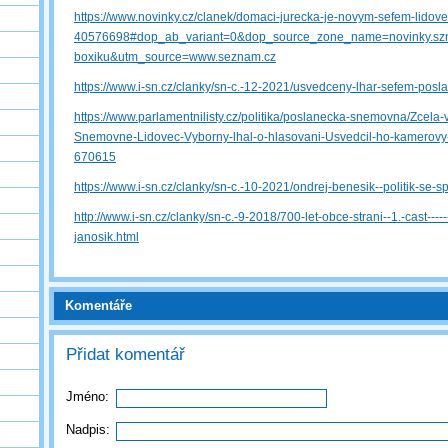
https://www.novinky.cz/clanek/domaci-jurecka-je-novym-sefem-lidov
40576698#dop_ab_variant=0&dop_source_zone_name=novinky.s
boxiku&utm_source=www.seznam.cz
https://www.i-sn.cz/clanky/sn-c.-12-2021/usvedceny-lhar-sefem-posl
https://www.parlamentnilisty.cz/politika/poslanecka-snemovna/Zcela-
Snemovne-Lidovec-Vyborny-lhal-o-hlasovani-Usvedcil-ho-kamero
670615
https://www.i-sn.cz/clanky/sn-c.-10-2021/ondrej-benesik--politik-se-s
http://www.i-sn.cz/clanky/sn-c.-9-2018/700-let-obce-strani--1.-cast-----
janosik.html
Komentáře
Přidat komentář
Jméno:
Nadpis: