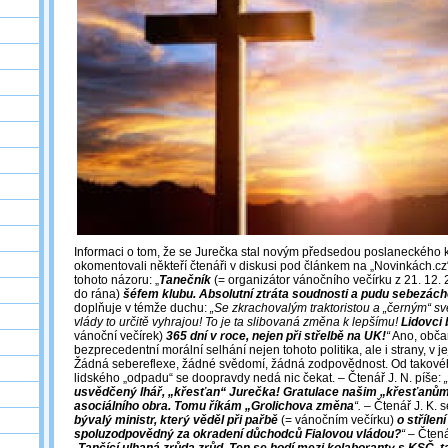
Informaci o tom, že se Jurečka stal novým předsedou poslaneckého k
okomentovali někteří čtenáři v diskusi pod článkem na „Novinkách.cz“
tohoto názoru: „
Tanečník
(= organizátor vánočního večírku z 21. 12. 
do rána)
šéfem klubu. Absolutní ztráta soudnosti a pudu sebezách
doplňuje v témže duchu:
„Se zkrachovalým traktoristou a „černým“ 
vlády to určitě vyhrajou! To je ta slibovaná změna k lepšímu!
Lidovci
vánoční večírek)
365 dní v roce, nejen při střelbě na UK!
“
Ano, obča
bezprecedentní morální selhání nejen tohoto politika, ale i strany, v je
Žádná sebereflexe, žádné svědomí, žádná zodpovědnost. Od takovéh
lidského „odpadu“ se doopravdy nedá nic čekat. ‒ Čtenář J. N. píše:
„
usvědčený lhář, „křesťan“ Jurečka! Gratulace našim „křesťanům
asociálního obra. Tomu říkám „Grolichova změna
“.
‒ Čtenář J. K. s
bývalý ministr, který věděl při pařbě
(= vánočním večírku)
o střílen
spoluzodpovědný za okradení důchodců Fialovou vládou?
“
‒ Čtená