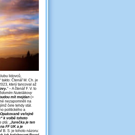
lubu lidovců,
 takto: Čtenář M. Ch. je
2023, který tancoval až
ovy.
“
‒ A čtenář F. V. to
svědomím Nutelákovy
 budou mít mejdan
(=
né nezapomněli na
jímž čele tehdy stál.
o politického a
Opakovaně veřejně
“ k volbě tohoto
e ptá: „
Jurečka je ten
í na FF UK a je
ř B. S. je tohoto názoru: