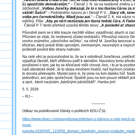
„
Tančící ulhaná zrůda zrůd. Ten se hodí mezi kolaboranty s KSČ, t
[k]
opozičním demokratům
.“
‒ Čtenář J. N. se na nedávné změny u l
zdrženlivě: „
Volbou Jurečky dokazují, že to s tou tlustou čárou za 
vážně! Šašci!
“
‒ Podobného názoru je i čtenář P. V.: „
Starý vlk, tane
volba pro černokněžníky. Mladí jsou aut.
“
‒ Čtenář Z. K. má názor n
odlišný. Píše: „
Aby po nich nezůstala jen tlustá hnědá čára. A Fialo
Čtenář P. T. tento přehled uzavírá těmito slovy: „
A poslední ať zhasn
Původně jsem se k této kauze nechtěl vůbec vyjadřovat, abych si za
Přiznám se však, že nestranný zůstat nedokážu. Převažují názory čten
onoho známého „vánočního večírku“, na němž M. Jurečka tancoval a
křesťan, který právě tímto sprostým, nemravným, neurvalým a nepo
poškodil pověst této strany natrvalo.
Na celé věci je pozoruhodné to, že se k odmítnutí Jurečkova „nekře
vyjadřují čtenáři, kteří většinou patří k ateistům. Navzdory tomu přest
povědomí o tom, jak by se křesťané měli chovat. Ano, i to je ta pozitiv
naší ateistické době. Je to stopa mnohem hlubší, než bychom očekáva
to docela překvapilo. Myslel jsem si, že jsme na tom daleko hůř. Našt
jednotlivci, ani jako společnost. Špatně jsou na tom pouze někteří je
a spol., které nazývám „falešnými pánbíčkáři“. Hanba jim!
5. 5. 2026
‒ RJ ‒
─────
Odkaz na publikované články o politicích KDU-ČSL:
https://www.idnes.cz/zpravy/domaci/stirdani-u-lidovcu-v-cele-jejich-
nove-
jurecka.A260505_122858_domaci_kop#utm_source=rss&utm_med