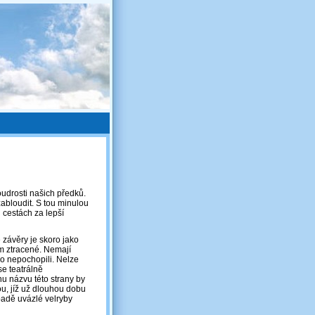
oudrosti našich předků.
zabloudit. S tou minulou
 cestách za lepší
závěry je skoro jako
em ztracené. Nemají
ho nepochopili. Nelze
se teatrálně
u názvu této strany by
u, jíž už dlouhou dobu
padě uvázlé velryby