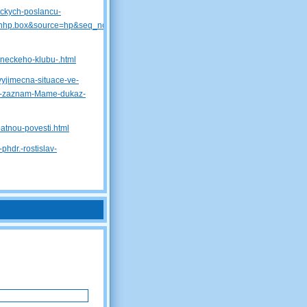
eckych-poslancu-
znhp.box&source=hp&seq_no=4&utm_campaign=&utm_medium=z-
aneckeho-klubu-.html
vyjimecna-situace-ve-
vy-zaznam-Mame-dukaz-
patnou-povesti.html
-phdr.-rostislav-