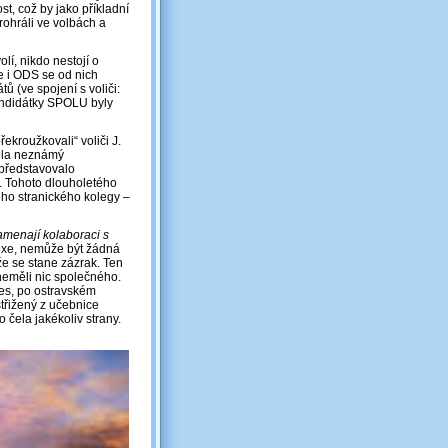
st, což by jako příkladní
rohráli ve volbách a
olí, nikdo nestojí o
e i ODS se od nich
ů (ve spojení s voliči:
 kandidátky SPOLU byly
ekroužkovali“ voliči J.
cela neznámý
 představovalo
. Tohoto dlouholetého
eho stranického kolegy –
amenají kolaboraci s
lexe, nemůže být žádná
že se stane zázrak. Ten
i neměli nic společného.
dnes, po ostravském
střižený z učebnice
 čela jakékoliv strany.