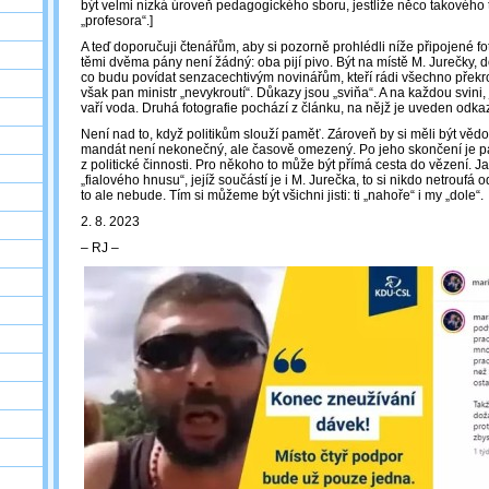
být velmi nízká úroveň pedagogického sboru, jestliže něco takového
„profesora“.]
A teď doporučuji čtenářům, aby si pozorně prohlédli níže připojené fo
těmi dvěma pány není žádný: oba pijí pivo. Být na místě M. Jurečky, d
co budu povídat senzacechtivým novinářům, kteří rádi všechno překrout
však pan ministr „nevykroutí“. Důkazy jsou „sviňa“. A na každou svini
vaří voda. Druhá fotografie pochází z článku, na nějž je uveden odkaz
Není nad to, když politikům slouží paměť. Zároveň by si měli být vědo
mandát není nekonečný, ale časově omezený. Po jeho skončení je pa
z politické činnosti. Pro někoho to může být přímá cesta do vězení. J
„fialového hnusu“, jejíž součástí je i M. Jurečka, to si nikdo netrouf
to ale nebude. Tím si můžeme být všichni jisti: ti „nahoře“ i my „dole“.
2. 8. 2023
‒ RJ ‒