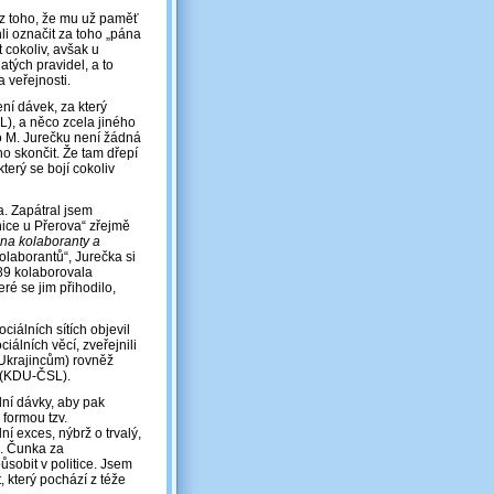
 z toho, že mu už paměť
i označit za toho „pána
cokoliv, avšak u
tých pravidel, a to
 veřejnosti.
ní dávek, za který
L), a něco zcela jiného
o M. Jurečku není žádná
no skončit. Že tam dřepí
terý se bojí cokoliv
a. Zapátral jsem
tnice u Přerova“ zřejmě
 na kolaboranty a
kolaborantů“, Jurečka si
-89 kolaborovala
ré se jim přihodilo,
ciálních sítích objevil
álních věcí, zveřejnili
i Ukrajincům) rovněž
k (KDU-ČSL).
lní dávky, aby pak
formou tzv.
 exces, nýbrž o trvalý,
J. Čunka za
ůsobit v politice. Jsem
, který pochází z téže