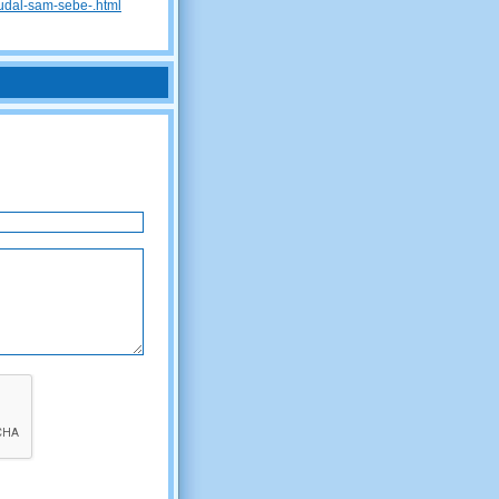
-udal-sam-sebe-.html