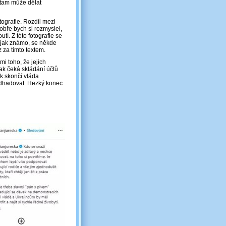
 tam může dělat
tografie. Rozdíl mezi
obře bych si rozmyslel,
í. Z této fotografie se
, jak známo, se někde
 za tímto textem.
mi toho, že jejich
k čeká skládání účtů
ak skončí vláda
á odhadovat. Hezký konec