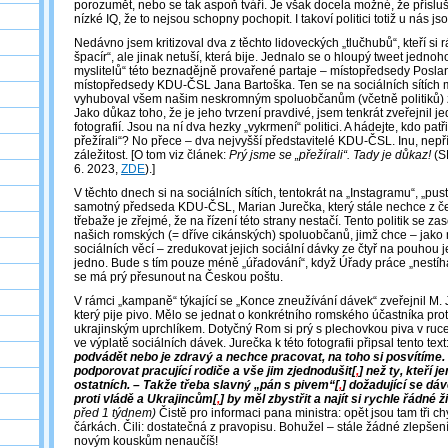
porozumět, nebo se tak aspoň tváří. Je však docela možné, že příslu
nízké IQ, že to nejsou schopny pochopit. I takoví politici totiž u nás js
Nedávno jsem kritizoval dva z těchto lidoveckých „tlučhubů“, kteří si 
špacír“, ale jinak netuší, která bije. Jednalo se o hloupý tweet jednoho
myslitelů“ této beznadějně provařené partaje – místopředsedy Posla
místopředsedy KDU-ČSL Jana Bartoška. Ten se na sociálních sítích
vyhuboval všem našim neskromným spoluobčanům (včetně politiků) za 
Jako důkaz toho, že je jeho tvrzení pravdivé, jsem tenkrát zveřejnil j
fotografií. Jsou na ní dva hezky „vykrmení“ politici. A hádejte, kdo patřil
přežírali“? No přece – dva nejvyšší představitelé KDU-ČSL. Inu, nepř
záležitost. [O tom viz článek:
Prý jsme se „přežírali“. Tady je důkaz!
(S
6. 2023,
ZDE
).]
V těchto dnech si na sociálních sítích, tentokrát na „Instagramu“, „pus
samotný předseda KDU-ČSL, Marian Jurečka, který stále nechce z čel
třebaže je zřejmé, že na řízení této strany nestačí. Tento politik se z
našich romských (= dříve cikánských) spoluobčanů, jimž chce – jako 
sociálních věcí – zredukovat jejich sociální dávky ze čtyř na pouhou 
jedno. Bude s tím pouze méně „úřadování“, když Úřady práce „nestíhaj
se má prý přesunout na Českou poštu.
V rámci „kampaně“ týkající se „Konce zneužívání dávek“ zveřejnil M
který pije pivo. Mělo se jednat o konkrétního romského účastníka prot
ukrajinským uprchlíkem. Dotyčný Rom si prý s plechovkou piva v ruc
ve výplatě sociálních dávek. Jurečka k této fotografii připsal tento text
podvádět nebo je zdravý a nechce pracovat, na toho si posvítíme
podporovat pracující rodiče a vše jim zjednodušit[
,
] než ty, kteří j
ostatních. – Takže třeba slavný „pán s pivem“[
,
] dožadující se d
proti vládě a Ukrajincům[
,
] by měl zbystřit a najít si rychle řádné ž
před 1 týdnem)
Čistě pro informaci pana ministra: opět jsou tam tři c
čárkách. Čili: dostatečná z pravopisu. Bohužel ‒ stále žádné zlepšení
novým kouskům nenaučíš!