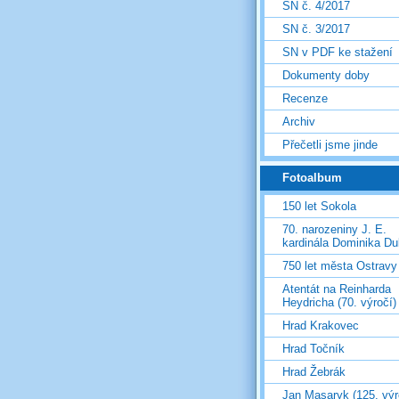
SN č. 4/2017
SN č. 3/2017
SN v PDF ke stažení
Dokumenty doby
Recenze
Archiv
Přečetli jsme jinde
Fotoalbum
150 let Sokola
70. narozeniny J. E.
kardinála Dominika D
750 let města Ostravy
Atentát na Reinharda
Heydricha (70. výročí)
Hrad Krakovec
Hrad Točník
Hrad Žebrák
Jan Masaryk (125. výr