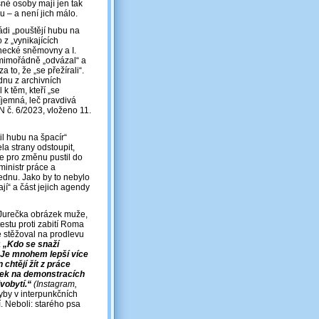
šné osoby mají jen tak
ou – a není jich málo.
rádi „pouštějí hubu na
 z „vynikajících
necké sněmovny a I.
 mimořádně „odvázal“ a
to, že „se přežírali“.
ednu z archivních
 k těm, kteří „se
íjemná, leč pravdivá
N č. 6/2023, vloženo 11.
til hubu na špacír“
a strany odstoupit,
ase pro změnu pustil do
ministr práce a
jednu. Jako by to nebylo
í“ a část jejich agendy
. Jurečka obrázek muže,
estu proti zabití Roma
e stěžoval na prodlevu
:
„Kdo se snaží
. Je mnohem lepší více
en chtějí žít z práce
ávek na demonstracích
ivobytí.“
(Instagram,
hyby v interpunkčních
. Neboli: starého psa