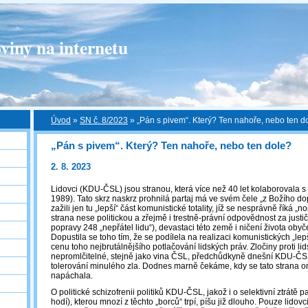
viny na internetu
Úvod
»
SN č. 8/2023
»
„Pán s pivem“. Který? Ten nahoře, nebo ten d
„Pán s pivem“. Který? Ten nahoře, nebo ten dole?
2. 8. 2023
Lidovci (KDU-ČSL) jsou stranou, která více než 40 let kolaborovala 
1989). Tato skrz naskrz prohnilá partaj má ve svém čele „z Božího dopu
zažili jen tu „lepší“ část komunistické totality, jíž se nesprávně říká „n
strana nese politickou a zřejmě i trestně-právní odpovědnost za justič
popravy 248 „nepřátel lidu“), devastaci této země i ničení života oby
Dopustila se toho tím, že se podílela na realizaci komunistických „lep
cenu toho nejbrutálnějšího potlačování lidských práv. Zločiny proti lid
nepromlčitelné, stejně jako vina ČSL, předchůdkyně dnešní KDU-ČS
tolerování minulého zla. Dodnes marně čekáme, kdy se tato strana o
napáchala.
O politické schizofrenii politiků KDU-ČSL, jakož i o selektivní ztrátě p
hodí), kterou mnozí z těchto „borců“ trpí, píšu již dlouho. Pouze lidovc