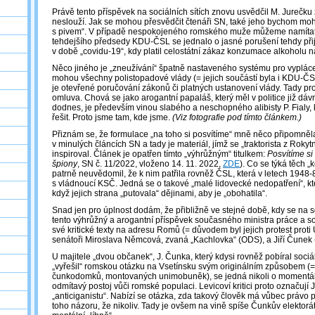
Právě tento příspěvek na sociálních sítích znovu usvědčil M. Jurečku
neslouží. Jak se mohou přesvědčit čtenáři SN, také jeho bychom mohl
s pivem“. V případě nespokojeného romského muže můžeme namítat 
tehdejšího předsedy KDU-ČSL se jednalo o jasné porušení tehdy přija
v době „covidu-19“, kdy platil celostátní zákaz konzumace alkoholu na
Něco jiného je „zneužívání“ špatně nastaveného systému pro vypláce
mohou všechny polistopadové vlády (= jejich součástí byla i KDU-ČS
je otevřené poručování zákonů či platných ustanovení vlády. Tady pr
omluva. Chová se jako arogantní papaláš, který měl v politice již dáv
dodnes, je především vinou slabého a neschopného alibisty P. Fialy, k
řešit. Proto jsme tam, kde jsme.
(Viz fotografie pod tímto článkem.)
Přiznám se, že formulace „na toho si posvítíme“ mně něco připomněl
v minulých článcích SN a tady je materiál, jímž se „traktorista z Roky
inspiroval. Článek je opatřen tímto „výhrůžným“ titulkem:
Posvítíme si
špiony
, SN č. 11/2022, vloženo 14. 11. 2022,
ZDE
). Co se týká těch „
patrně neuvědomil, že k nim patřila rovněž ČSL, která v letech 1948
s vládnoucí KSČ. Jedná se o takové „malé lidovecké nedopatření“, kte
když jejich strana „putovala“ dějinami, aby je „obohatila“.
Snad jen pro úplnost dodám, že přibližně ve stejné době, kdy se na so
tento výhrůžný a arogantní příspěvek současného ministra práce a soci
své kritické texty na adresu Romů (= důvodem byl jejich protest prot
senátoři Miroslava Němcová, zvaná „Kachlovka“ (ODS), a Jiří Čune
U majitele „dvou občanek“, J. Čunka, který kdysi rovněž pobíral sociá
„vyřešil“ romskou otázku na Vsetínsku svým originálním způsobem (= 
čunkodomků, montovaných unimobuněk), se jedná nikoli o momentální
odmítavý postoj vůči romské populaci. Levicoví kritici proto označují 
„anticiganistu“. Nabízí se otázka, zda takový člověk má vůbec právo p
toho názoru, že nikoliv. Tady je ovšem na vině spíše Čunkův elektorát