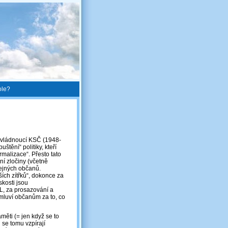
ole?
s vládnoucí KSČ (1948-
štění“ politiky, kteří
ormalizace“. Přesto tato
ní zločiny (včetně
čejných občanů.
ších zítřků“, dokonce za
skosti jsou
L, za prosazování a
mluví občanům za to, co
aměti (= jen když se to
i se tomu vzpírají