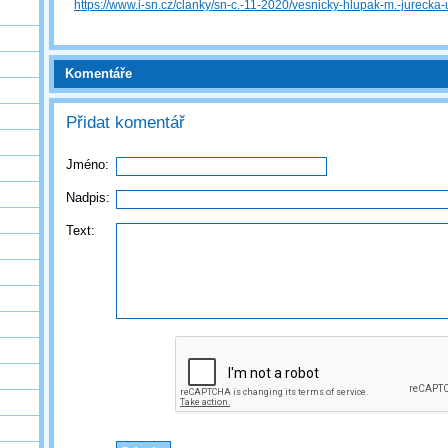
https://www.i-sn.cz/clanky/sn-c.-11-2020/vesnicky-hlupak-m.-jurecka
Komentáře
Přidat komentář
Jméno:
Nadpis:
Text: