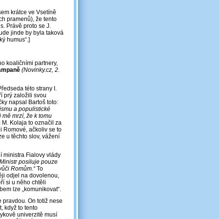
jsem krátce ve Vsetíně
ých pramenů), že tento
. Právě proto se J.
ude jinde by byla taková
cký humus“.]
o koaličními partnery,
kampaně
(Novinky.cz, 2.
Předseda této strany I.
 prý založili svou
ky napsal Bartoš toto:
ismu a populistické
i mě mrzí, že k tomu
M. Kolaja to označil za
 i Romové, ačkoliv se to
e u těchto slov, vážení
 ministra Fialovy vlády
„Ministr posiluje pouze
 vůči Romům.“
To
ji odjel na dovolenou,
í si u něho chtěli
obem lze „komunikovat“.
e pravdou. On totiž nese
 když to tento
rykově univerzitě musí