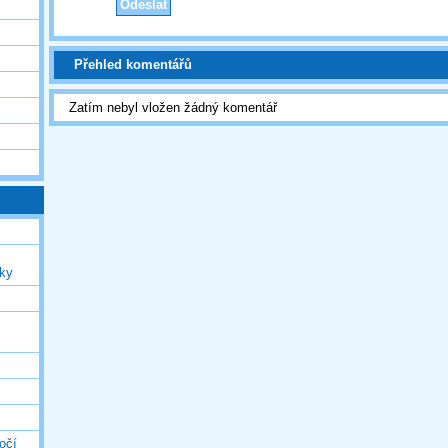
Přehled komentářů
Zatím nebyl vložen žádný komentář
uky
očí