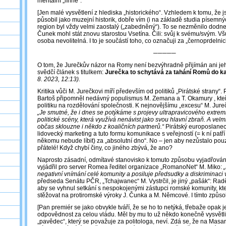
mentální „líhně“.
[Jen malé vysvětlení z hlediska „historického“. Vzhledem k tomu, že 
působil jako muzejní historik, dobře vím (i na základě studia písemn
region byl vždy velmi zaostalý („zabedněný“). To se nezměnilo dodnes
Čunek mohl stát znovu starostou Vsetína. Čili: svůj k svému/svým. Vš
osoba nevolitelná. I to je součástí toho, co označuji za „černoprdelni
─────
O tom, že Jurečkův názor na Romy není bezvýhradně přijímán ani jeh
svědčí článek s titulkem:
Jurečka to schytává za tahání Romů do 
8. 2023, 12:13).
Kritika vůči M. Jurečkovi míří především od politiků „Pirátské strany“. 
Bartoš připomněl nedávný populismus M. Zemana a T. Okamury , kteří
politiku na rozdělování společnosti. K nejnovějšímu „excesu“ M. Jureč
„Je smutné, že i dnes se potýkáme s projevy ultrapravicového extrem
politické scény, která využívá nenávist jako svou hlavní zbraň. A velm
občas sklouzne i někdo z koaličních partnerů.“
Pirátský europoslanec 
lidovecký marketing a tuto formu komunikace s veřejností (= k ní patří
někomu nebude líbit) za „absolutní dno“. No – jen aby nezůstalo pouz
přátelé! Když chybí činy, co jiného zbývá, že ano?
Naprosto zásadní, odmítavé stanovisko k tomuto způsobu vyjadřování
vyjádřil pro server Romea ředitel organizace „RomanoNet“ M. Miko:
negativní vnímání celé komunity a posiluje předsudky a diskriminaci
předseda Senátu PČR, „Tchajwanec“ M. Vystrčil, je jiný „pašák“: Radě
aby se vyhnul setkání s nespokojenými zástupci romské komunity, kteř
stěžovat na protiromské výroky J. Čunka a M. Němcové. I tímto způs
[Pan premiér se jako obvykle tváří, že se ho to netýká, třebaže opak j
odpovědnost za celou vládu. Měl by mu to už někdo konečně vysvětlit,
„pavědec“, který se považuje za politologa, neví. Zdá se, že na Masa