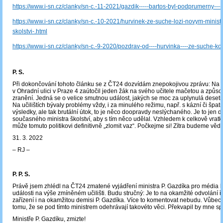
https://www.i-sn.cz/clanky/sn-c.-11-2021/gazdik-----bartos-byl-podprumerny-----
https://www.i-sn.cz/clanky/sn-c.-10-2021/hurvinek-ze-suche-lozi-novym-minist
skolstvi-.html
https://www.i-sn.cz/clanky/sn-c.-9-2020/pozdrav-od----hurvinka----ze-suche-ko
P. S.
Při dokončování tohoto článku se z ČT24 dozvídám znepokojivou zprávu: Na uč
v Ohradní ulici v Praze 4 zaútočil jeden žák na svého učitele mačetou a způso
zranění. Jedná se o velice smutnou událost, jakých se moc za uplynulá desetil
Na učilištích bývaly problémy vždy, i za minulého režimu, např. s kázní či špat
výsledky, ale tak brutální útok, to je něco doopravdy neslýchaného. Je to jen d
současného ministra školství, aby s tím něco udělal. Vzhledem k celkově vratké
může tomuto politikovi definitivně „zlomit vaz“. Počkejme si! Zítra budeme věd
31. 3. 2022
‒ RJ ‒
P. P. S.
Právě jsem zhlédl na ČT24 zmatené vyjádření ministra P. Gazdíka pro média k
události na výše zmíněném učilišti. Budu stručný: Je to na okamžité odvolání ř
zařízení i na okamžitou demisi P. Gazdíka. Více to komentovat nebudu. Vůbec
tomu, že se pod tímto ministrem odehrávají takovéto věci. Překvapil by mne sp
Ministře P. Gazdíku, zmizte!