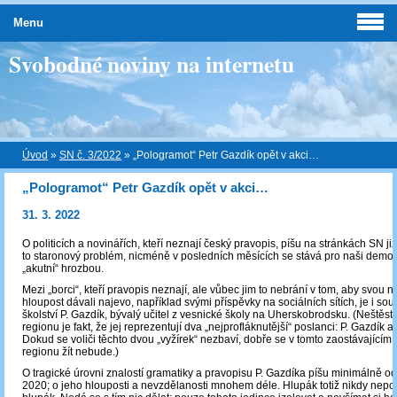
Menu
Svobodné noviny na internetu
Úvod
»
SN č. 3/2022
»
„Pologramot“ Petr Gazdík opět v akci…
„Pologramot“ Petr Gazdík opět v akci…
31. 3. 2022
O politicích a novinářích, kteří neznají český pravopis, píšu na stránkách SN již 
to staronový problém, nicméně v posledních měsících se stává pro naši demok
„akutní“ hrozbou.
Mezi „borci“, kteří pravopis neznají, ale vůbec jim to nebrání v tom, aby svou 
hloupost dávali najevo, například svými příspěvky na sociálních sítích, je i sou
školství P. Gazdík, bývalý učitel z vesnické školy na Uherskobrodsku. (Neštěst
regionu je fakt, že jej reprezentují dva „nejprofláknutější“ poslanci: P. Gazdík a
Dokud se voliči těchto dvou „vyžírek“ nezbaví, dobře se v tomto zaostávajícím
regionu žít nebude.)
O tragické úrovni znalostí gramatiky a pravopisu P. Gazdíka píšu minimálně o
2020; o jeho hlouposti a nevzdělanosti mnohem déle. Hlupák totiž nikdy nepoc