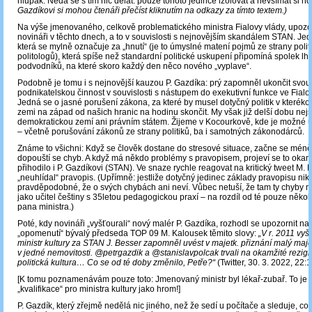
hlupák. Nedá se s tím nic dělat: pouze tohoto jedince izolovat a nevšímat si ho
Gazdíkovi si mohou čtenáři přečíst kliknutím na odkazy za tímto textem.)
Na výše jmenovaného, celkově problematického ministra Fialovy vlády, upozor
novináři v těchto dnech, a to v souvislosti s nejnovějším skandálem STAN. Jed
která se mylně označuje za „hnutí“ (je to úmyslné matení pojmů ze strany politi
politologů), která spíše než standardní politické uskupení připomíná spolek lh
podvodníků, na které skoro každý den něco nového „vyplave“.
Podobně je tomu i s nejnovější kauzou P. Gazdíka: prý zapomněl ukončit svou
podnikatelskou činnost v souvislosti s nástupem do exekutivní funkce ve Fialo
Jedná se o jasné porušení zákona, za které by musel dotyčný politik v kteréko
zemi na západ od našich hranic na hodinu skončit. My však již delší dobu ne
demokratickou zemí ani právním státem. Žijeme v Kocourkově, kde je možné 
– včetně porušování zákonů ze strany politiků, ba i samotných zákonodárců.
Známe to všichni: Když se člověk dostane do stresové situace, začne se méně
dopouští se chyb. A když má někdo problémy s pravopisem, projeví se to okamž
přihodilo i P. Gazdíkovi (STAN). Ve snaze rychle reagovat na kritický tweet M. 
„neuhlídal“ pravopis. (Upřímně: jestliže dotyčný jedinec základy pravopisu nikd
pravděpodobné, že o svých chybách ani neví. Vůbec netuší, že tam ty chyby 
jako učitel češtiny s 35letou pedagogickou praxí – na rozdíl od té pouze někol
pana ministra.)
Poté, kdy novináři „vyšťourali“ nový malér P. Gazdíka, rozhodl se upozornit na
„opomenutí“ bývalý předseda TOP 09 M. Kalousek těmito slovy:
„V r. 2011 vyš
ministr kultury za STAN J. Besser zapomněl uvést v majetk. přiznání malý maje
v jedné nemovitosti. @petrgazdik a @stanislavpolcak trvali na okamžité rezign
politická kultura… Co se od té doby změnilo, Petře?“
(Twitter, 30. 3. 2022, 22:1
[K tomu poznamenávám pouze toto: Jmenovaný ministr byl lékař-zubař. To je
„kvalifikace“ pro ministra kultury jako hrom!]
P. Gazdík, který zřejmě nedělá nic jiného, než že sedí u počítače a sleduje, co