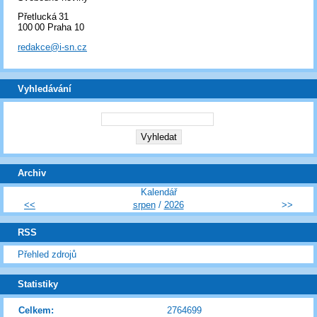
Přetlucká 31
100 00 Praha 10
redakce@i-sn.cz
Vyhledávání
Archiv
Kalendář
<<
srpen
/
2026
>>
RSS
Přehled zdrojů
Statistiky
Celkem:
2764699