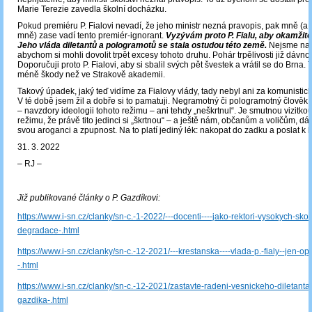
Marie Terezie zavedla školní docházku.
Pokud premiéru P. Fialovi nevadí, že jeho ministr nezná pravopis, pak mně (a ji
mně) zase vadí tento premiér-ignorant.
Vyzývám proto P. Fialu, aby okamžitě
Jeho vláda diletantů a pologramotů se stala ostudou této země.
Nejsme na 
abychom si mohli dovolit trpět excesy tohoto druhu. Pohár trpělivosti již dávno 
Doporučuji proto P. Fialovi, aby si sbalil svých pět švestek a vrátil se do Brna
méně škody než ve Strakově akademii.
Takový úpadek, jaký teď vidíme za Fialovy vlády, tady nebyl ani za komunistic
V té době jsem žil a dobře si to pamatuji. Negramotný či pologramotný člověk by
– navzdory ideologii tohoto režimu – ani tehdy „neškrtnul“. Je smutnou vizitk
režimu, že právě tito jedinci si „škrtnou“ – a ještě nám, občanům a voličům, dá
svou aroganci a zpupnost. Na to platí jediný lék: nakopat do zadku a poslat k l
31. 3. 2022
‒ RJ ‒
Již publikované články o P. Gazdíkovi:
https://www.i-sn.cz/clanky/sn-c.-1-2022/---docenti----jako-rektori-vysokych-skol
degradace-.html
https://www.i-sn.cz/clanky/sn-c.-12-2021/---krestanska----vlada-p.-fialy--jen-op
-.html
https://www.i-sn.cz/clanky/sn-c.-12-2021/zastavte-radeni-vesnickeho-diletanta-
gazdika-.html