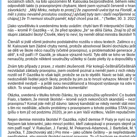
sociálních sítích, na toto upozornění M. Kalouska bezprostředně, během někol
odpověděl takto (s pravopisnými chybami, které jsem vyznačil červeně v hran
závorkách
): „Milý Mirku, nebylo to proto[
,
] že zapomněl uvést byt na Floridě, al
měl s jistou nevalně proslulou osobou[
,
] a[však] byly tam i další nepříjemné s
chápu[
,
] že Ti nemusí sloužit paměť, když chceš psa bít…“
(Twitter, 30. 3. 2022
[Jako vysvětlivku k uvedenému textu uvádím: chybí tam tři interpunkční čárky.
nás – kromě P. Gazdíka – ví, že před spojkou „že“ se dělá čárka. Znají to již dě
stupni základní školy! Člověk, který to neví, by neměl dělat ministra školství! To
Čtenáři si jistě všimli jednoho podstatného rozdílu v obou textech. Zatímco o g
M. Kalousek tam žádné chyby nemá, protože absolvoval školní docházku ještě
se děti ve škole něco naučily (včetně pravopisu), u problematické generace 
dětí“, k níž patří i P. Gazdík, je situace výrazně horší. Tyto děti se toho ve škole
nenaučily, protože některé soudružky učitelky si často pletly i/y a dopouštěly se
Znám tyto případy z praxe, z vlastní zkušenosti. Pár kolegů-češtinářů/češtinářek
nezvládali základy pravopisu, jsem osobně poznal a neměl jsem z nich nikdy 
rozdíl od P. Gazdíka to však tajili, protože se za to styděli. Navíc se báli, aby s
nedozvěděl ředitel jejich školy, protože by jim za to hrozil vyhazov. Ministr P. G
evidentně nestydí – a ještě svou nevzdělanost a hloupost vystavuje na odiv na
sítích. To snad nepotřebuje žádného komentáře!
Otázka, uvedená v titulku tohoto článku, by si zasloužila upřesnění: Co budete 
Fialo, s faktem, že ministr školství – kromě svých nekončících skandálů – nez
pravopisu? Konat jste měl již dávno: takový kandidát se nikdy neměl stát minis
s tím nic neděláte, ačkoliv problémy s pravopisem u tohoto politika STAN jso
(píšu o tom již od podzimu 2020), je jen a jen Vaší vizitkou, Vaším reputační
Nejen demise ministra školství P. Gazdíka, nýbrž demise P. Fialy je nyní na po
Nejsem tak tolerantní, jako mnozí politici, kteří zakopávají o pravopis stejně ja
nim patří např. V. Rakušan, J. Farský, M. Pekarová-Adamová, J. Bartošek, M. 
Jurečka, T. Zdechovský atd.) Pro mne – jako učitele češtiny – je nepředstavite
nepřijatelné, aby ministr školství neznal pravopis. To už bychom se dostali pře