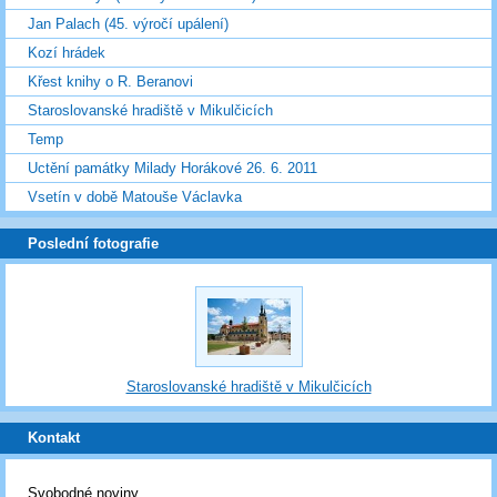
Jan Palach (45. výročí upálení)
Kozí hrádek
Křest knihy o R. Beranovi
Staroslovanské hradiště v Mikulčicích
Temp
Uctění památky Milady Horákové 26. 6. 2011
Vsetín v době Matouše Václavka
Poslední fotografie
Staroslovanské hradiště v Mikulčicích
Kontakt
Svobodné noviny