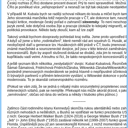
Český rozhlas (ČRo) dostane procent dvacet. Prý to není spravedlivé. Možná t
ČRo je poněkud více „veřejnoprávní“ a nesnaží se být tak okázale neobjektivn
V případě M. Kubala bych se raději schoval někam do kouta a mlčel bych tam 
Jeho slovenská manželka totiž nejenže pracuje v ČT, ale dokonce tam, navzd
trvající kritice, moderuje český pořad o zahraničí
slovensky
. To není neschopn
jazyk země, kde dotyčná osoba žije a pracuje (dokáže to kdejaký migrant!), a
politická provokace. Někdo tady zkouší, kam až lze zajít!
Takový unikát bychom doopravdy pohledali kraj světa. Jsme proto uprostřed E
A když už jsme u toho „rodinkaření“, které neměl rád ani soudruh G. Husák, al
neobyčejně daří u generace tzv. Husákových dětí právě v ČT, budu jmenovat 
známé manželské a sourozenecké dvojice, jež jsou v této televizi zaměstnány
koncesionářů. Bylo by aspoň slušností dotázat se diváků, zda jim to nevadí. M
kupříkladu vadí velmi. A troufnu si říci, že takto nespokojených koncesionářů je
A ještě seznam těch několika „nestydatých“ dvojic: Kubal-Kubalová, Řezníček
Šámal-Šámalová, Fridrichová-Fridrich/Záruba, Witowská-Záruba/Witowski/Kol
posledně jmenovaných moderátorek se jedná hlavně o nepřípustné účinková
či bývalých partnerů v přímém televizním vysílání; u Witowské dokonce v poř
moderovala. To je skandál celoevropského rozměru.
(Pokud se vám zdá, že se jedná o nějaký málo srozumitelný propletenec osob
mileneckých vztahů, pak se nemýlíte. Překvapit nás může akorát drzost, s jako
„servírováno“, občas od rána do večera a někdy i hluboko přes půlnoc.)
─────
Zatímco část rodinného klanu Kennedyů skončila rukou atentátníků nebo zahy
různých nehodách a neštěstích, u Bushů se vystřídali ve funkci prezidenta U
z nich: George Herbert Walker Bush (1924-2018) a George Walker Bush (*194
„Jeb“ (= John Ellis) Bush (*1953) zastával několik let (1999-2007) funkci guve
Florida. Úspěšnější jsou již jen severokorejští Kimové, z nichž momentálně vlá