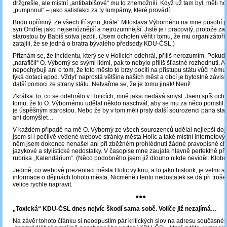
držgrešle, ale místní „antibabišové“ mu to znemožnili. Když už tam byl, měli h
„pumpnout“ – jako satisfakci za ty lumpárny, které provádí.
Budu upřímný: Ze všech tří synů „krále“ Miloslava Výborného na mne působí p
syn Ondřej jako nejserióznější a nejrozumnější. Jistě je i pracovitý, protože 
starostou by Babiš sotva jezdil. (Jsem ochoten věřit i tomu, že mu organizátoři
zatajili, že se jedná o bratra bývalého předsedy KDU-ČSL.)
Přiznám se, že incidentu, který se v Holicích odehrál, příliš nerozumím. Pokud 
„narafičil“ O. Výborný se svými lidmi, pak to nebylo příliš šťastné rozhodnutí. 
nepochybuji ani o tom, že toto město to brzy pocítí na přístupu státu vůči němu
týká dotací apod. Vždyť naprostá většina našich měst a obcí je bytostně závisl
další pomoci ze strany státu. Netvařme se, že je tomu jinak! Není!
Zkrátka: to, co se odehrálo v Holicích, mně jaksi nedává smysl. Jsem spíš ocho
tomu, že to O. Výbornému udělal někdo naschvál, aby se mu za něco pomstil. 
je úspěšným starostou. Nebo že by v tom měli prsty další sourozenci pana sta
ani domýšlet…
V každém případě na mě O. Výborný ze všech sourozenců udělal nejlepší doj
jsem si i pečlivě vedené webové stránky města Holic a také místní internetový
něm jsem dokonce nenašel ani při zběžném prohlédnutí žádné pravopisné chy
jazykové a stylistické nedostatky. V časopise mne zaujala hlavně perfektně př
rubrika „Kalendárium“. (Něco podobného jsem již dlouho nikde neviděl. Klobo
Jediné, co webové prezentaci města Holic vytknu, a to jako historik, je velmi s
informace o dějinách tohoto města. Nicméně i tento nedostatek se dá při troše
velice rychle napravit.
●●●
„Toxická“ KDU-ČSL dnes nejvíc škodí sama sobě. Voliče již nezajímá…
Na závěr tohoto článku si neodpustím pár kritických slov na adresu současnéh