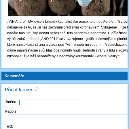
„Milý Andreji! My, ovce z brigády kapitalistické práce holdingu Agrofert, Ti z ce
děkujeme za to, že jsi nás zachránil před zlým koronavirem. Slibujeme Ti, že
nadále nosit roušky, dokud nebezpečí této pandemie nepomine. U příležitosti b
výročí založení hnutí „ANO 2011“ se zavazujeme k ještě usilovnějšímu plnění 
které nám ukládá strana a vláda pod Tvým moudrým vedením. V nadcházející
dáme manifestačně svůj hlas opět tomuto hnutí. Jednotu strany a lidu si rozv
nikoho! Ať žije náš neohrožený a neomylný kormidelník – Andrej Veliký!“
Komentáře
Přidat komentář
Jméno:
Nadpis:
Text: