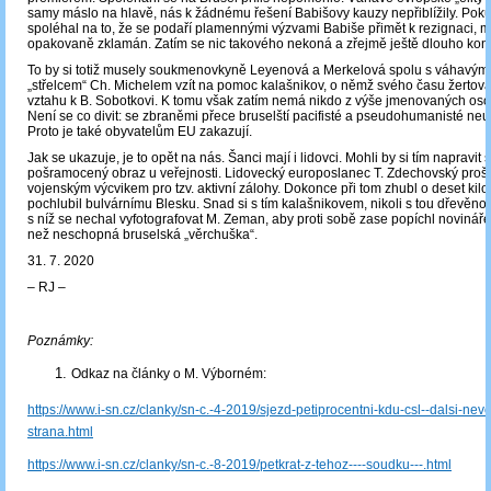
samy máslo na hlavě, nás k žádnému řešení Babišovy kauzy nepřiblížily. Pok
spoléhal na to, že se podaří plamennými výzvami Babiše přimět k rezignaci, m
opakovaně zklamán. Zatím se nic takového nekoná a zřejmě ještě dlouho kon
To by si totiž musely soukmenovkyně Leyenová a Merkelová spolu s váhavým
„střelcem“ Ch. Michelem vzít na pomoc kalašnikov, o němž svého času žertov
vztahu k B. Sobotkovi. K tomu však zatím nemá nikdo z výše jmenovaných os
Není se co divit: se zbraněmi přece bruselští pacifisté a pseudohumanisté ne
Proto je také obyvatelům EU zakazují.
Jak se ukazuje, je to opět na nás. Šanci mají i lidovci. Mohli by si tím napravit
pošramocený obraz u veřejnosti. Lidovecký europoslanec T. Zdechovský pro
vojenským výcvikem pro tzv. aktivní zálohy. Dokonce při tom zhubl o deset kil
pochlubil bulvárnímu Blesku. Snad si s tím kalašnikovem, nikoli s tou dřevěn
s níž se nechal vyfotografovat M. Zeman, aby proti sobě zase popíchl novináře
než neschopná bruselská „věrchuška“.
31. 7. 2020
‒ RJ ‒
Poznámky:
Odkaz na články o M. Výborném:
https://www.i-sn.cz/clanky/sn-c.-4-2019/sjezd-petiprocentni-kdu-csl--dalsi-nevo
strana.html
https://www.i-sn.cz/clanky/sn-c.-8-2019/petkrat-z-tehoz----soudku---.html