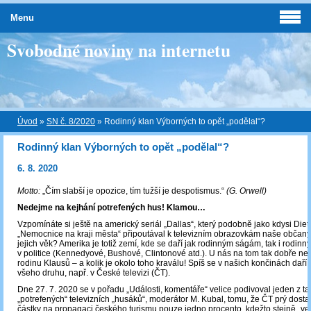
Menu
Svobodné noviny na internetu
Úvod
»
SN č. 8/2020
»
Rodinný klan Výborných to opět „podělal“?
Rodinný klan Výborných to opět „podělal“?
6. 8. 2020
Motto:
„Čím slabší je opozice, tím tužší je despotismus.“
(G. Orwell)
Nedejme na kejhání potrefených hus! Klamou…
Vzpomínáte si ještě na americký seriál „Dallas“, který podobně jako kdysi Diet
„Nemocnice na kraji města“ připoutával k televizním obrazovkám naše občan
jejich věk? Amerika je totiž zemí, kde se daří jak rodinným ságám, tak i rodin
v politice (Kennedyové, Bushové, Clintonové atd.). U nás na tom tak dobře n
rodinu Klausů – a kolik je okolo toho kraválu! Spíš se v našich končinách daří 
všeho druhu, např. v České televizi (ČT).
Dne 27. 7. 2020 se v pořadu „Události, komentáře“ velice podivoval jeden z ta
„potrefených“ televizních „husáků“, moderátor M. Kubal, tomu, že ČT prý dost
částky na propagaci českého turismu pouze jedno procento, kdežto stejně „ve