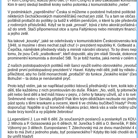
(= Kim Čong-un), kdežto jeho otec (= Kim Čong-il) a děd-zakladatel komunisti
Kim Ir-sen) sledují bedlivě kroky svého potomka z komunistického „nebe“.
V podmínkách „zaprděného“ Česka si můžeme o podobné hvězdné politické k
některých čecháčkovských maloměšťáků nechat jen zdát. Tu a tam se občas
poštěstí protlačit do politiky (a tudíž k větším penězům, o které tu jde předevš
z rodinných příslušníků. Když se to pak „provalí“, bývá z toho akorát pořádná 
až do smrti. Stačí připomenout otce a syna Faltýnkovy nebo ministryni financí 
a jejího zetě.
Na takové „kousky“, jaké se odehrávaly v komunistickém Československu krá
1948, si musíme i dnes nechat zajít chuť (= prezident republiky K. Gottwald a j
Čepička, náměstek předsedy vlády a ministr národní obrany). To by dnes nep
tomu, že jsou Češi „sralbotkové“, kteří dopustili, aby jim vládl Slovák, dokonce
prominentní komunista a donašeč StB. To je totiž hanba, jaká nemá v celém s
Z našich polistopadových politiků měl šanci využít svého obrovského „revolučn
jedině první polistopadový prezident V. Havel. Kdyby měl děti, jistě by někdo z
příležitost, aby ho čeští monarchisté „protlačili“ do funkce „českého krále“ (čes
Bohužel – ta doba je nenávratně pryč.
Proto když vidím, jak se například politici lidovců předhánějí v tom, kolik kdo z 
dětí, tiše každému z nich promlouvám do duše. Říkám: „No, vidíš, ty pitomečku
pět nebo šest dětí a teď máš hlavu v pejru, z čeho ty fakany uživíš, až o to své 
Sněmovně nebo v Senátu přijdeš! Pak těm tvým dědičkám nezbude nic jiného,
pást spolu s těmi kravkami a ovcemi, které ti ve chlívku bučí/bečí hlady!“ Proto
doporučuji: Najděte si už konečně nějakou práci, která vás a vaše rodiny uživí
bude brzy končit a vy půjdete žebrotou!
[„Legendární J. Lux měl 6 dětí. Ze současných poslanců a poslankyň za KDU
J. Mihola a P. Golasowská po 6 dětech, M. Jurečka 5 dětí a O. Benešík, P. Bělo
Výborný po 3 dětech. Europoslanec T. Zdechovský má ze dvou manželství 4 dě
kdo to má živit z jednoho platu, byť poslaneckého? Kdyby tito lidé chodili do fa
by umřít hlady!]