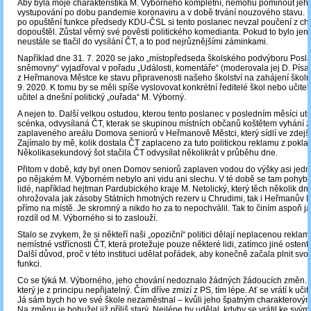
Aby byla moje charakteristika M. Výborného kompletní, nemohu pominout jeho
vystupování po dobu pandemie koronaviru a v době trvání nouzového stavu. 
po opuštění funkce předsedy KDU-ČSL si tento poslanec nevzal poučení z chy
dopouštěl. Zůstal věrný své pověsti politického komedianta. Pokud to bylo jen
neustále se tlačil do vysílání ČT, a to pod nejrůznějšími záminkami.
Například dne 31. 7. 2020 se jako „místopředseda školského podvýboru Posl
sněmovny“ vyjadřoval v pořadu „Události, komentáře“ (moderovala jej D. Písa
z Heřmanova Městce ke stavu připravenosti našeho školství na zahájení školn
9. 2020. K tomu by se měli spíše vyslovovat konkrétní ředitelé škol nebo učitelé
učitel a dnešní politický „ouřada“ M. Výborný.
A nejen to. Další velkou ostudou, kterou tento poslanec v posledním měsíci utrž
scénka, odvysílaná ČT, kterak se skupinou místních občanů koštětem vyhání z
zaplaveného areálu Domova seniorů v Heřmanově Městci, který sídlí ve zdej
Zajímalo by mě, kolik dostala ČT zaplaceno za tuto politickou reklamu z pok
Několikasekundový šot stačila ČT odvysílat několikrát v průběhu dne.
Přitom v době, kdy byl onen Domov seniorů zaplaven vodou do výšky asi jedn
po nějakém M. Výborném nebylo ani vidu ani slechu. V té době se tam pohybov
lidé, například hejtman Pardubického kraje M. Netolický, který těch několik dn
ohrožovala jak zásoby Státních hmotných rezerv u Chrudimi, tak i Heřmanův Mě
přímo na místě. Je skromný a nikdo ho za to nepochválil. Tak to činím aspoň já
rozdíl od M. Výborného si to zaslouží.
Stalo se zvykem, že si někteří naši „opoziční“ politici dělají neplacenou reklam
nemístné vstřícnosti ČT, která protežuje pouze některé lidi, zatímco jiné ostent
Další důvod, proč v této instituci udělat pořádek, aby konečně začala plnit sv
funkci.
Co se týká M. Výborného, jeho chování nedoznalo žádných žádoucích změn. J
který je z principu nepřijatelný. Čím dříve zmizí z PS, tím lépe. Ať se vrátí k učit
Já sám bych ho ve své škole nezaměstnal – kvůli jeho špatným charakterovým
Na změnu je bohužel již příliš starý. Nejlépe by udělal, kdyby se vrátil ke svý