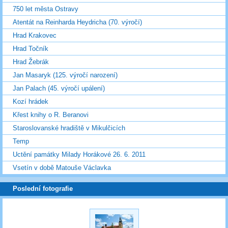
750 let města Ostravy
Atentát na Reinharda Heydricha (70. výročí)
Hrad Krakovec
Hrad Točník
Hrad Žebrák
Jan Masaryk (125. výročí narození)
Jan Palach (45. výročí upálení)
Kozí hrádek
Křest knihy o R. Beranovi
Staroslovanské hradiště v Mikulčicích
Temp
Uctění památky Milady Horákové 26. 6. 2011
Vsetín v době Matouše Václavka
Poslední fotografie