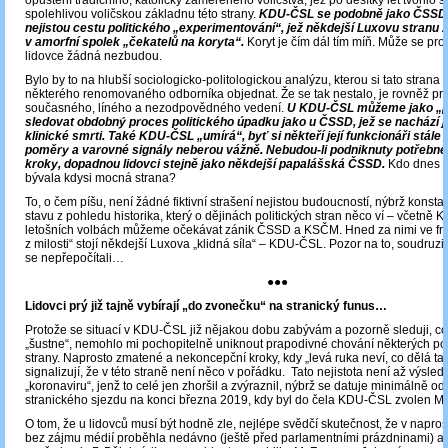
opuštění tradičního, katolicky zaměřeného voličstva, jež po desítky let tvořilo s
spolehlivou voličskou základnu této strany.
KDU-ČSL se podobně jako ČSSD 
nejistou cestu politického „experimentování“, jež někdejší Luxovu stranu 
v amorfní spolek „čekatelů na koryta“.
Koryt je čím dál tím míň. Může se prot
lidovce žádná nezbudou.
Bylo by to na hlubší sociologicko-politologickou analýzu, kterou si tato strana
některého renomovaného odborníka objednat. Že se tak nestalo, je rovněž p
současného, líného a nezodpovědného vedení.
U KDU-ČSL můžeme jako „p
sledovat obdobný proces politického úpadku jako u ČSSD, jež se nachází ji
klinické smrti. Také KDU-ČSL „umírá“, byť si někteří její funkcionáři stále j
poměry a varovné signály neberou vážně. Nebudou-li podniknuty potřebn
kroky, dopadnou lidovci stejně jako někdejší papalášská ČSSD.
Kdo dnes uv
bývala kdysi mocná strana?
To, o čem píšu, není žádné fiktivní strašení nejistou budoucností, nýbrž konst
stavu z pohledu historika, který o dějinách politických stran něco ví – včetně 
letošních volbách můžeme očekávat zánik ČSSD a KSČM. Hned za nimi ve fro
z milosti“ stojí někdejší Luxova „klidná síla“ – KDU-ČSL. Pozor na to, soudruzi 
se nepřepočítali…
●●●
Lidovci prý již tajně vybírají „do zvonečku“ na stranický funus…
Protože se situací v KDU-ČSL již nějakou dobu zabývám a pozorně sleduji, co
„šustne“, nemohlo mi pochopitelně uniknout prapodivné chování některých po
strany. Naprosto zmatené a nekoncepční kroky, kdy „levá ruka neví, co dělá ta 
signalizují, že v této straně není něco v pořádku. Tato nejistota není až výsle
„koronaviru“, jenž to celé jen zhoršil a zvýraznil, nýbrž se datuje minimálně o
stranického sjezdu na konci března 2019, kdy byl do čela KDU-ČSL zvolen M.
O tom, že u lidovců musí být hodně zle, nejlépe svědčí skutečnost, že v naprost
bez zájmu médií proběhla nedávno (ještě před parlamentními prázdninami) a