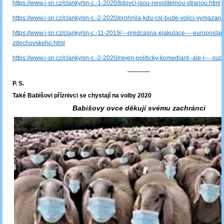
https://www.i-sn.cz/clanky/sn-c.-1-2020/lidovci-jsou-nevolitelnou-stranou.html
https://www.i-sn.cz/clanky/sn-c.-2-2020/prohnila-kdu-csl-bude-volici-vymazana
https://www.i-sn.cz/clanky/sn-c.-11-2019/---predcasna-ejakulace----europoslanc
zdechovskeho.html
https://www.i-sn.cz/clanky/sn-c.-2-2020/nejen-politicky-komediant--ale-i----sup
─────
P. S.
Také Babišovi příznivci se chystají na volby 2020
Babišovy ovce děkují svému zachránci