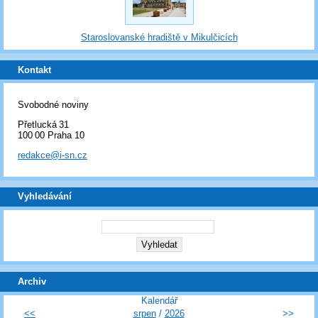
Staroslovanské hradiště v Mikulčicích
Kontakt
Svobodné noviny
Přetlucká 31
100 00 Praha 10
redakce@i-sn.cz
Vyhledávání
Archiv
Kalendář
<<
srpen
/
2026
>>