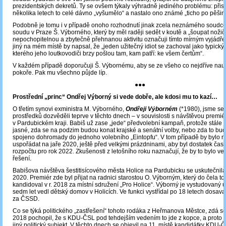
prezidentských dekretů. Ty se ovšem týkaly výhradně jediného problému: přist
několika letech to celé dávno „vyšumělo“ a nastalo ono známé „ticho po pěšin
Podobně je tomu i v případě onoho rozhodnutí jinak zcela neznámého soudc
soudu v Praze Š. Výborného, který by měl raději sedět v koutě a „šoupat noži
nepochopitelnou a zbytečně přehnanou aktivitu označuji tímto mírným vyjádř
jiný na mém místě by napsal, že „jeden užitečný idiot se zachoval jako typický
kterého jeho loutkovodiči brzy pošlou tam, kam patří: ke všem čertům“.
V každém případě doporučuji Š. Výbornému, aby se ze všeho co nejdříve nauč
pokoře. Pak mu všechno půjde líp.
●●●
Prostřední „princ“ Ondřej Výborný si vede dobře, ale kdosi mu to kazí…
O třetím synovi exministra M. Výborného,
Ondřeji Výborném
(*1980), jsme se
prostředků dozvěděli teprve v těchto dnech – v souvislosti s návštěvou premié
v Pardubickém kraji. Babiš už zase „jede“ předvolební kampaň, protože stále j
jasné, zda se na podzim budou konat krajské a senátní volby, nebo zda to bu
spojeno dohromady do jednoho volebního „Eintopfu“. V tom případě by bylo n
uspořádat na jaře 2020, ještě před velkými prázdninami, aby byl dostatek čas
rozpočtu pro rok 2022. Zkušenosti z letošního roku naznačují, že by to bylo vel
řešení.
Babišova návštěva šestitisícového města Holice na Pardubicku se uskutečnila
2020. Premiér zde byl přijat na radnici starostou O. Výborným, který do čela t
kandidoval v r. 2018 za místní sdružení „Pro Holice“. Výborný je vystudovaný uč
sedm let vedl dětský domov v Holicích. Ve funkci vystřídal po 18 letech dosav
za ČSSD.
Co se týká politického „zastřešení“ tohoto rodáka z Heřmanova Městce, zdá se, ž
2018 pochopil, že s KDU-ČSL pod tehdejším vedením to jde z kopce, a proto 
jiný politický subjekt. V těchto dnech se objevil na 11. místě kandidátky KDU-