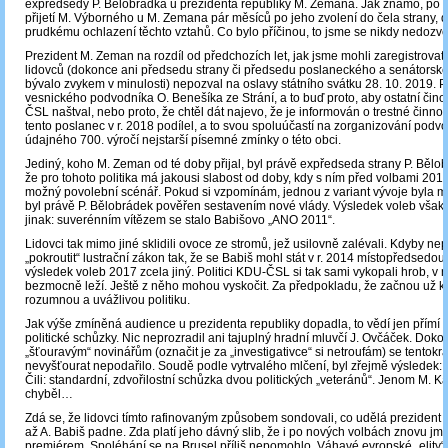
expředsedy P. Bělobrádka u prezidenta republiky M. Zemana. Jak známo, po 
přijetí M. Výborného u M. Zemana pár měsíců po jeho zvolení do čela strany, d
prudkému ochlazení těchto vztahů. Co bylo příčinou, to jsme se nikdy nedozvě
Prezident M. Zeman na rozdíl od předchozích let, jak jsme mohli zaregistrovat
lidovců (dokonce ani předsedu strany či předsedu poslaneckého a senátorské
bývalo zvykem v minulosti) nepozval na oslavy státního svátku 28. 10. 2019. 
vesnického podvodníka O. Benešíka ze Strání, a to buď proto, aby ostatní čin
ČSL naštval, nebo proto, že chtěl dát najevo, že je informován o trestné činnost
tento poslanec v r. 2018 podílel, a to svou spoluúčastí na zorganizování podv
údajného 700. výročí nejstarší písemné zmínky o této obci.
Jediný, koho M. Zeman od té doby přijal, byl právě expředseda strany P. Bělo
že pro tohoto politika má jakousi slabost od doby, kdy s ním před volbami 201
možný povolební scénář. Pokud si vzpomínám, jednou z variant vývoje byla m
byl právě P. Bělobrádek pověřen sestavením nové vlády. Výsledek voleb však
jinak: suverénním vítězem se stalo Babišovo „ANO 2011“.
Lidovci tak mimo jiné sklidili ovoce ze stromů, jež usilovně zalévali. Kdyby n
„pokroutit“ lustrační zákon tak, že se Babiš mohl stát v r. 2014 místopředsedou 
výsledek voleb 2017 zcela jiný. Politici KDU-ČSL si tak sami vykopali hrob, v
bezmocně leží. Ještě z něho mohou vyskočit. Za předpokladu, že začnou už k
rozumnou a uvážlivou politiku.
Jak výše zmíněná audience u prezidenta republiky dopadla, to vědí jen přímí ú
politické schůzky. Nic neprozradil ani tajuplný hradní mluvčí J. Ovčáček. Doko
„šťouravým“ novinářům (označit je za „investigativce“ si netroufám) se tentokrá
nevyšťourat nepodařilo. Soudě podle vytrvalého mlčení, byl zřejmě výsledek:
Čili: standardní, zdvořilostní schůzka dvou politických „veteránů“. Jenom M. K
chyběl…
Zdá se, že lidovci tímto rafinovaným způsobem sondovali, co udělá prezident
až A. Babiš padne. Zda platí jeho dávný slib, že i po nových volbách znovu j
premiérem. Spoléhání se na Brusel příliš nepomohlo. Váhavé evropské „elity“,