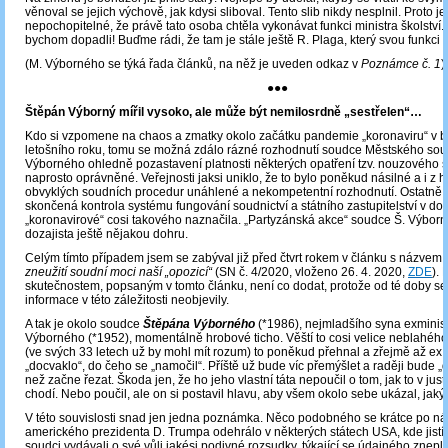
věnoval se jejich výchově, jak kdysi sliboval. Tento slib nikdy nesplnil. Proto j
nepochopitelné, že právě tato osoba chtěla vykonávat funkci ministra školství.
bychom dopadli! Buďme rádi, že tam je stále ještě R. Plaga, který svou funkci 
(M. Výborného se týká řada článků, na něž je uveden odkaz v
Poznámce č. 1
).
●●●
Štěpán Výborný mířil vysoko, ale může být nemilosrdně „sestřelen“…
Kdo si vzpomene na chaos a zmatky okolo začátku pandemie „koronaviru“ v 
letošního roku, tomu se možná zdálo rázné rozhodnutí soudce Městského sou
Výborného ohledně pozastavení platnosti některých opatření tzv. nouzového s
naprosto oprávněné. Veřejnosti jaksi uniklo, že to bylo poněkud násilné a i z h
obvyklých soudních procedur unáhlené a nekompetentní rozhodnutí. Ostatně
skončená kontrola systému fungování soudnictví a státního zastupitelství v do
„koronavirové“ cosi takového naznačila. „Partyzánská akce“ soudce Š. Výbor
dozajista ještě nějakou dohru.
Celým tímto případem jsem se zabýval již před čtvrt rokem v článku s názvem
zneužití soudní moci naší „opozicí“
(SN č. 4/2020, vloženo 26. 4. 2020,
ZDE
). 
skutečnostem, popsaným v tomto článku, není co dodat, protože od té doby s
informace v této záležitosti neobjevily.
A tak je okolo soudce
Štěpána Výborného
(*1986), nejmladšího syna exminist
Výborného (*1952), momentálně hrobové ticho. Věští to cosi velice neblahého
(ve svých 33 letech už by mohl mít rozum) to poněkud přehnal a zřejmě až ex
„docvaklo“, do čeho se „namočil“. Příště už bude víc přemýšlet a raději bude „d
než začne řezat. Škoda jen, že ho jeho vlastní táta nepoučil o tom, jak to v justi
chodí. Nebo poučil, ale on si postavil hlavu, aby všem okolo sebe ukázal, jaký 
V této souvislosti snad jen jedna poznámka. Něco podobného se krátce po n
amerického prezidenta D. Trumpa odehrálo v některých státech USA, kde jistí r
soudci vydávali o své vůli jakési podivné rozsudky, týkající se údajného znepl