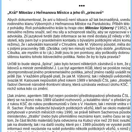
●●●
„Král“ Miloslav z Heřmanova Městce a jeho tři „princové“
Abych dokumentoval, že ani u lidovců není situace až tak beznadějná, uvedu 
rodinného klanu Výborných z Heřmanova Městce na Pardubicku. Příběh této ro
z pohádky. Roli pohádkového krále tu hraje otec
Miloslav Výborný
(*1952), kt
minulého režimu snažil, seč mu síly a schopnosti stačily, aby se vypracoval v
advokáta. Zlí jazykové tvrdili (tato informace se ke mně dostala již někdy v 90. 
století, kdy jsem byl v pravidelném kontaktu s bývalými politickými vězni komu
režimu), že i advokátní kancelář v Chrudimi, kde M. Výborný působil, měla do
s jistými pracovníky StB. (Zkrátka: celý ten minulý režim bylo dobře „profízlovaný
Cibulka, ale myslím si to i já.) Jistě jsou to jen pomluvy, aby poškodily dobrou 
slibnou kariéru tohoto lidoveckého politika. Nebo že by to byla pravda?
Určitě to bude stejná „špína“, jako bylo tvrzení některých závistivců o tom, že
lidovců a ministr zemědělství J. Lux byl agentem KGB, který se posléze neús
zkompromitovat jiného prokremelského politika, jehož jméno raději uvádět ne
ještě žije. V každém případě platí, že jak M. Výborný, tak i někdejší uvědomělý
svazák M. Kalousek nepůsobili před rokem 1989 v tehdejší ČSL jako „disidenti
řadoví členové národně-frontovní strany, která uznávala vedoucí úlohu KSČ. To
nichž sotva kdo co změní.
[Jak známo, agentem StB byl nejen poslední předlistopadový předseda ČSL J.
který se na konci roku 1989 účastnil rozhovorů „u kulatého stolu“ o předání pol
z rukou KSČ do rukou postkomunistů v čele s V. Havlem, tak i ministr vnitra v 
R. Sacher. Podle svědectví bývalých politických vězňů, kteří se okolo materiál
pohybovali v prvních měsících roku 1990, se právě během Sacherova působe
ministerstvu „ztratilo“ (nebo bylo přemístěno neznámo kam; svého času se sp
tom, že část těchto materiálů byla odvezena na Kubu) více než 20 tisíc svazk
jak na disidenty, tak i na další osoby, které po r. 1989 působily ve vysoké politi
informaci mně nezávisle na sobě potvrdilo několik politických vězňů, s nimiž j