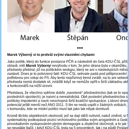
●●●
Marek Výborný si to prohrál svými vlastními chybami
Jako politik, který do funkce poslance PČR a následně do čela KDU-ČSL přiš
oblasti, měl
Marek Výborný
nevýhodu v tom, že jeho strana byla v okamžiku, 
předsedy přebíral, již na politickém sestupu, který se ani v následujících měsí
zastavit. Dnes je to potvrzený fakt: KDU-ČSL setrvale padá pod pětiprocentní h
potřebnou pro vstup do PS. Aby tento nepříznivý trend zvrátil, na to ani sebeob
předseda nemá dostatek sil, zvláště když se nemůže opřít o širší základnu akt
a funkcionářů na nižší úrovni.
Představa, že všechno vytrhne dobře „navolené“ předsednictvo (tak se to op
posledních sjezdech), je naivní a nerealistická. Obě poslední předsednictva s
politicky impotentní a navíc neschopná širší koaliční spolupráce. Lidovci dnes 
potenciál ještě menší než ANO 2011. S tím se nedá uspět v žádných volbách, 
v komunálu, kde se místní politici musí tak jako tak nějak domluvit.
Kromě těchto objektivních okolností, jež se dají stěží ovlivnit, natož změnit, si
systematicky podkopával pozici vrcholového politika svým arogantním a často
provokativním vystupováním plným demagogie a zbytečné útočnosti, a to jak 
se neustále tlačil, i když KDU-ČSL byla na 5 procentech, tak i na půdě Posla