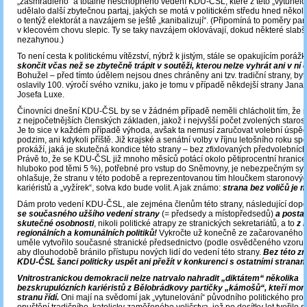
„zasmrádlého“ a totálně neschopného vedení KDU-ČSL, které z této „vytunelo
udělalo další zbytečnou partaj, jakých se motá v politickém středu hned několi
o tentýž elektorát a navzájem se ještě „kanibalizují“. (Připomíná to poměry pan
v klecovém chovu slepic. Ty se taky navzájem oklovávají, dokud některé slabš
nezahynou.)
To není cesta k politickému vítězství, nýbrž k jistým, stále se opakujícím poráž
skončit včas než se zbytečně trápit v soutěži, kterou nelze vyhrát ani v ní 
Bohužel – před tímto údělem nejsou dnes chráněny ani tzv. tradiční strany, b
oslavily 100. výročí svého vzniku, jako je tomu v případě někdejší strany Jan
Josefa Luxe.
Činovníci dnešní KDU-ČSL by se v žádném případě neměli chlácholit tím, že 
z nejpočetnějších členských základen, jakož i nejvyšší počet zvolených starost
Je to sice v každém případě výhoda, avšak ta nemusí zaručovat volební úspěc
podzim, ani kdykoli příště. Již krajské a senátní volby v říjnu letošního roku sp
prokáží, jaká je skutečná kondice této strany – bez zfixlovaných předvolebníc
Právě to, že se KDU-ČSL již mnoho měsíců potácí okolo pětiprocentní hranice 
hluboko pod těmi 5 %), potřebné pro vstup do Sněmovny, je nebezpečným s
ohlašuje, že stranu v této podobě a reprezentovanou tím hloučkem staronovýc
kariéristů a „vyžírek“, sotva kdo bude volit. A jak známo:
strana bez voličů je 
Dám proto vedení KDU-ČSL, ale zejména členům této strany, následující dop
se současného užšího vedení strany
(= předsedy a místopředsedů)
a postav
skutečné osobnosti
, nikoli politické atrapy ze stranických sekretariátů, a to
z 
regionálních a komunálních politiků!
Vykročte už konečně ze začarovaného k
uměle vytvořilo současné stranické předsednictvo (podle osvědčeného vzoru 
aby dlouhodobě bránilo přístupu nových lidí do vedení této strany.
Bez této 
KDU-ČSL šanci politicky uspět ani přežít v konkurenci s ostatními stranam
Vnitrostranickou demokracii nelze natrvalo nahradit „diktátem“ několika
bezskrupulózních kariéristů z Bělobrádkovy partičky „kámošů“, kteří mo
stranu řídí.
Oni mají na svědomí jak „vytunelování“ původního politického prog