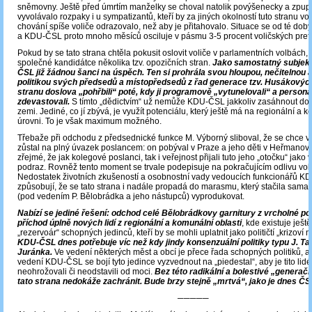
sněmovny. Ještě před úmrtím manželky se choval natolik povýšenecky a zpupn
vyvolávalo rozpaky i u sympatizantů, kteří by za jiných okolností tuto stranu vo
chování spíše voliče odrazovalo, než aby je přitahovalo. Situace se od té doby
a KDU-ČSL proto mnoho měsíců osciluje v pásmu 3-5 procent voličských prefe
Pokud by se tato strana chtěla pokusit oslovit voliče v parlamentních volbách, 
společné kandidátce několika tzv. opozičních stran.
Jako samostatný subjek
ČSL již žádnou šanci na úspěch. Ten si prohrála svou hloupou, nečitelnou
politikou svých předsedů a místopředsedů z řad generace tzv. Husákových
stranu doslova „pohřbili“ poté, kdy ji programově „vytunelovali“ a personá
zdevastovali.
S tímto „dědictvím“ už nemůže KDU-ČSL jakkoliv zasáhnout do 
zemi. Jediné, co jí zbývá, je využít potenciálu, který ještě má na regionální a 
úrovni. To je však maximum možného.
Třebaže při odchodu z předsednické funkce M. Výborný sliboval, že se chce 
zůstal na plný úvazek poslancem: on pobýval v Praze a jeho děti v Heřmanově
zřejmé, že jak kolegové poslanci, tak i veřejnost přijali tuto jeho „otočku“ jako v
podraz. Rovněž tento moment se trvale podepisuje na pokračujícím odlivu vol
Nedostatek životních zkušeností a osobnostní vady vedoucích funkcionářů K
způsobují, že se tato strana i nadále propadá do marasmu, který stačila sama
(pod vedením P. Bělobrádka a jeho nástupců) vyprodukovat.
Nabízí se jediné řešení: odchod celé Bělobrádkovy garnitury z vrcholné pol
příchod úplně nových lidí z regionální a komunální oblasti
, kde existuje ještě 
„rezervoár“ schopných jedinců, kteří by se mohli uplatnit jako političtí „krizoví 
KDU-ČSL dnes potřebuje víc než kdy jindy konsenzuální politiky typu J. Talí
Juránka.
Ve vedení některých měst a obcí je přece řada schopných politiků, 
vedení KDU-ČSL se bojí tyto jedince vyzvednout na „piedestal“, aby je tito lidé 
neohrožovali či neodstavili od moci.
Bez této radikální a bolestivé „genera
tato strana nedokáže zachránit. Bude brzy stejně „mrtvá“, jako je dnes 
─────