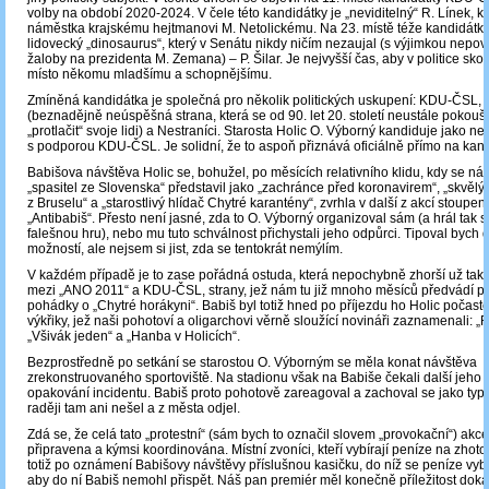
volby na období 2020-2024. V čele této kandidátky je „neviditelný“ R. Línek, kt
náměstka krajskému hejtmanovi M. Netolickému. Na 23. místě téže kandidátky 
lidovecký „dinosaurus“, který v Senátu nikdy ničím nezaujal (s výjimkou nepo
žaloby na prezidenta M. Zemana) – P. Šilar. Je nejvyšší čas, aby v politice skon
místo někomu mladšímu a schopnějšímu.
Zmíněná kandidátka je společná pro několik politických uskupení: KDU-ČSL
(beznadějně neúspěšná strana, která se od 90. let 20. století neustále pokou
„protlačit“ svoje lidi) a Nestraníci. Starosta Holic O. Výborný kandiduje jako ne
s podporou KDU-ČSL. Je solidní, že to aspoň přiznává oficiálně přímo na kan
Babišova návštěva Holic se, bohužel, po měsících relativního klidu, kdy se ná
„spasitel ze Slovenska“ představil jako „zachránce před koronavirem“, „skvěl
z Bruselu“ a „starostlivý hlídač Chytré karantény“, zvrhla v další z akcí stoupenc
„Antibabiš“. Přesto není jasné, zda to O. Výborný organizoval sám (a hrál tak
falešnou hru), nebo mu tuto schválnost přichystali jeho odpůrci. Tipoval bych 
možností, ale nejsem si jist, zda se tentokrát nemýlím.
V každém případě je to zase pořádná ostuda, která nepochybně zhorší už tak 
mezi „ANO 2011“ a KDU-ČSL, strany, jež nám tu již mnoho měsíců předvádí p
pohádky o „Chytré horákyni“. Babiš byl totiž hned po příjezdu ho Holic počast
výkřiky, jež naši pohotoví a oligarchovi věrně sloužící novináři zaznamenali: „Fu
„Všivák jeden“ a „Hanba v Holicích“.
Bezprostředně po setkání se starostou O. Výborným se měla konat návštěva
zrekonstruovaného sportoviště. Na stadionu však na Babiše čekali další jeho kri
opakování incidentu. Babiš proto pohotově zareagoval a zachoval se jako typ
raději tam ani nešel a z města odjel.
Zdá se, že celá tato „protestní“ (sám bych to označil slovem „provokační“) ak
připravena a kýmsi koordinována. Místní zvoníci, kteří vybírají peníze na zhot
totiž po oznámení Babišovy návštěvy příslušnou kasičku, do níž se peníze vybír
aby do ní Babiš nemohl přispět. Náš pan premiér měl konečně příležitost doká