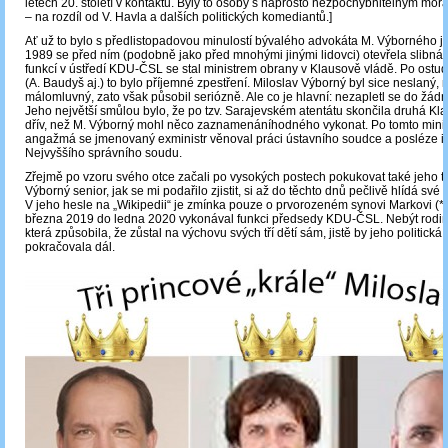
letech 20. století v kontaktu. Byly to osoby s naprosto nezpochybnitelným mor
– na rozdíl od V. Havla a dalších politických komediantů.]
Ať už to bylo s předlistopadovou minulostí bývalého advokáta M. Výborného ja
1989 se před ním (podobně jako před mnohými jinými lidovci) otevřela slibná 
funkcí v ústředí KDU-ČSL se stal ministrem obrany v Klausově vládě. Po ostu
(A. Baudyš aj.) to bylo příjemné zpestření. Miloslav Výborný byl sice neslaný,
málomluvný, zato však působil seriózně. Ale co je hlavní: nezapletl se do žá
Jeho největší smůlou bylo, že po tzv. Sarajevském atentátu skončila druhá Kl
dřív, než M. Výborný mohl něco zaznamenáníhodného vykonat. Po tomto mini
angažmá se jmenovaný exministr věnoval práci ústavního soudce a posléze i
Nejvyššího správního soudu.
Zřejmě po vzoru svého otce začali po vysokých postech pokukovat také jeho tř
Výborný senior, jak se mi podařilo zjistit, si až do těchto dnů pečlivě hlídá své
V jeho hesle na „Wikipedii“ je zmínka pouze o prvorozeném synovi Markovi (*
března 2019 do ledna 2020 vykonával funkci předsedy KDU-ČSL. Nebýt rodin
která způsobila, že zůstal na výchovu svých tří dětí sám, jistě by jeho politická
pokračovala dál.