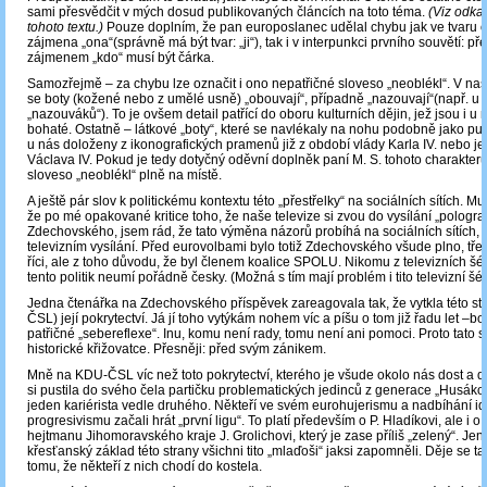
sami přesvědčit v mých dosud publikovaných článcích na toto téma.
(Viz odka
tohoto textu.)
Pouze doplním, že pan europoslanec udělal chybu jak ve tvaru 
zájmena „ona“(správně má být tvar: „ji“), tak i v interpunkci prvního souvětí: p
zájmenem „kdo“ musí být čárka.
Samozřejmě – za chybu lze označit i ono nepatřičné sloveso „neoblékl“. V na
se boty (kožené nebo z umělé usně) „obouvají“, případně „nazouvají“(např. u 
„nazouváků“). To je ovšem detail patřící do oboru kulturních dějin, jež jsou i u 
bohaté. Ostatně – látkové „boty“, které se navlékaly na nohu podobně jako 
u nás doloženy z ikonografických pramenů již z období vlády Karla IV. nebo j
Václava IV. Pokud je tedy dotyčný oděvní doplněk paní M. S. tohoto charakteru
sloveso „neoblékl“ plně na místě.
A ještě pár slov k politickému kontextu této „přestřelky“ na sociálních sítích. Mu
že po mé opakované kritice toho, že naše televize si zvou do vysílání „pologr
Zdechovského, jsem rád, že tato výměna názorů probíhá na sociálních sítích, 
televizním vysílání. Před eurovolbami bylo totiž Zdechovského všude plno, tř
říci, ale z toho důvodu, že byl členem koalice SPOLU. Nikomu z televizních šé
tento politik neumí pořádně česky. (Možná s tím mají problém i tito televizní šé
Jedna čtenářka na Zdechovského příspěvek zareagovala tak, že vytkla této st
ČSL) její pokrytectví. Já jí toho vytýkám nohem víc a píšu o tom již řadu let –b
patřičné „sebereflexe“. Inu, komu není rady, tomu není ani pomoci. Proto tato st
historické křižovatce. Přesněji: před svým zánikem.
Mně na KDU-ČSL víc než toto pokrytectví, kterého je všude okolo nás dost a dos
si pustila do svého čela partičku problematických jedinců z generace „Husákov
jeden kariérista vedle druhého. Někteří ve svém eurohujerismu a nadbíhání id
progresivismu začali hrát „první ligu“. To platí především o P. Hladíkovi, ale i
hejtmanu Jihomoravského kraje J. Grolichovi, který je zase příliš „zelený“. Je
křesťanský základ této strany všichni tito „mlaďoši“ jaksi zapomněli. Děje se ta
tomu, že někteří z nich chodí do kostela.