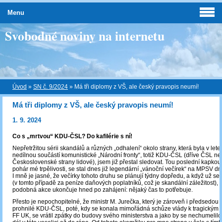
Menu
Svobodné noviny na internetu
Úvod
»
SN č. 9/2024
»
Má tři diplomy z VŠ, ale český pravopis neumí!
Má tři diplomy z VŠ, ale český pravopis neumí!
1. 9. 2024
Co s „mrtvou“ KDU-ČSL? Do kafilérie s ní!
Nepřetržitou sérii skandálů a různých „odhalení“ okolo strany, která byla v le
nedílnou součástí komunistické „Národní fronty“, totiž KDU-ČSL (dříve ČSL neb
Československé strany lidové), jsem již přestal sledovat. Tou poslední kapkou, 
pohár mé trpělivosti, se stal dnes již legendární „vánoční večírek“ na MPSV dn
I mně je jasné, že večírky tohoto druhu se plánují týdny dopředu, a když už se
(v tomto případě za peníze daňových poplatníků, což je skandální záležitost), 
podobná akce ukončuje hned po zahájení: nějaký čas to potřebuje.
Přesto je nepochopitelné, že ministr M. Jurečka, který je zároveň i předsedo
prohnilé KDU-ČSL, poté, kdy se konala mimořádná schůze vlády k tragickým
FF UK, se vrátil zpátky do budovy svého ministerstva a jako by se nechumelilo