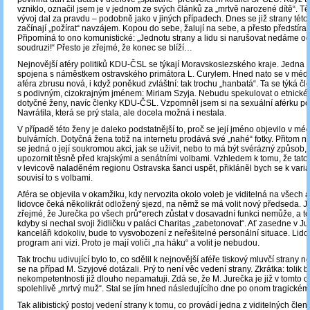
vzniklo, označil jsem je v jednom ze svých článků za „mrtvě narozené dítě“. Tě
vývoj dal za pravdu – podobně jako v jiných případech. Dnes se již strany této
začínají „požírat“ navzájem. Kopou do sebe, žalují na sebe, a přesto předstírají
Připomíná to ono komunistické: „Jednotu strany a lidu si narušovat nedáme od
soudruzi!“ Přesto je zřejmé, že konec se blíží…
Nejnovější aféry politiků KDU-ČSL se týkají Moravskoslezského kraje. Jedna z
spojena s náměstkem ostravského primátora L. Curylem. Hned nato se v médií
aféra zbrusu nová, i když poněkud zvláštní: tak trochu „hanbatá“. Ta se týká čle
s podivným, cizokrajným jménem: Miriam Szyja. Nebudu spekulovat o etnick
dotyčné ženy, navíc členky KDU-ČSL. Vzpomněl jsem si na sexuální aférku po
Navrátila, která se prý stala, ale docela možná i nestala.
V případě této ženy je daleko podstatnější to, proč se její jméno objevilo v méd
bulvárních. Dotyčná žena totiž na internetu prodává své „nahé“ fotky. Přitom n
se jedná o její soukromou akci, jak se uživit, nebo to má být svérázný způsob,
upozornit těsně před krajskými a senátními volbami. Vzhledem k tomu, že tat
v levicově naladěném regionu Ostravska šanci uspět, přikláněl bych se k vari
souvisí to s volbami.
Aféra se objevila v okamžiku, kdy nervozita okolo voleb je viditelná na všech a
lidovce čeká několikrát odložený sjezd, na němž se má volit nový předseda. Již 
zřejmé, že Jurečka po všech prů*erech zůstat v dosavadní funkci nemůže, a to
kdyby si nechal svoji židličku v paláci Charitas „zabetonovat“. Ať zasedne v J
kanceláři kdokoliv, bude to vysvobození z neřešitelné personální situace. Lidov
program ani vizi. Proto je mají voliči „na háku“ a volit je nebudou.
Tak trochu udivující bylo to, co sdělil k nejnovější aféře tiskový mluvčí strany n
se na případ M. Szyjové dotázali. Prý to není věc vedení strany. Zkrátka: tolik 
nekompetentnosti již dlouho nepamatuji. Zdá se, že M. Jurečka je již v tomto 
spolehlivě „mrtvý muž“. Stal se jím hned následujícího dne po onom tragickém
Tak alibistický postoj vedení strany k tomu, co provádí jedna z viditelných člen