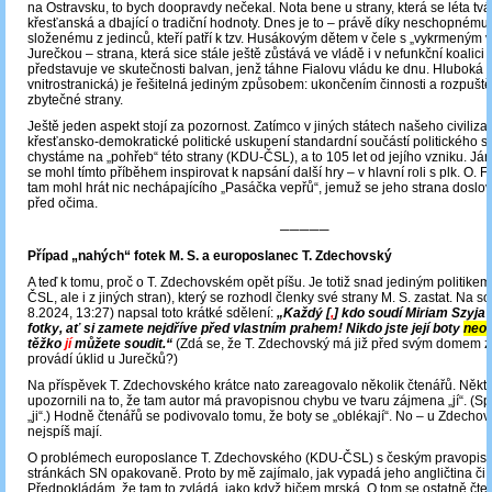
na Ostravsku, to bych doopravdy nečekal. Nota bene u strany, která se léta tvář
křesťanská a dbající o tradiční hodnoty. Dnes je to – právě díky neschopnému
složenému z jedinců, kteří patří k tzv. Husákovým dětem v čele s „vykrmeným 
Jurečkou – strana, která sice stále ještě zůstává ve vládě i v nefunkční koali
představuje ve skutečnosti balvan, jenž táhne Fialovu vládu ke dnu. Hluboká k
vnitrostranická) je řešitelná jediným způsobem: ukončením činnosti a rozpuště
zbytečné strany.
Ještě jeden aspekt stojí za pozornost. Zatímco v jiných státech našeho civiliza
křesťansko-demokratické politické uskupení standardní součástí politického sp
chystáme na „pohřeb“ této strany (KDU-ČSL), a to 105 let od jejího vzniku. J
se mohl tímto příběhem inspirovat k napsání další hry – v hlavní roli s plk. O. 
tam mohl hrát nic nechápajícího „Pasáčka vepřů“, jemuž se jeho strana doslo
před očima.
─────
Případ „nahých“ fotek M. S. a europoslanec T. Zdechovský
A teď k tomu, proč o T. Zdechovském opět píšu. Je totiž snad jediným politike
ČSL, ale i z jiných stran), který se rozhodl členky své strany M. S. zastat. Na soc
8.2024, 13:27) napsal toto krátké sdělení:
„Každý [
,
] kdo soudí Miriam Szyja 
fotky, ať si zamete nejdříve před vlastním prahem! Nikdo jste její boty
neob
těžko
jí
můžete soudit.“
(Zdá se, že T. Zdechovský má již před svým domem 
provádí úklid u Jurečků?)
Na příspěvek T. Zdechovského krátce nato zareagovalo několik čtenářů. Někt
upozornili na to, že tam autor má pravopisnou chybu ve tvaru zájmena „jí“. (S
„ji“.) Hodně čtenářů se podivovalo tomu, že boty se „oblékají“. No – u Zdechov
nejspíš mají.
O problémech europoslance T. Zdechovského (KDU-ČSL) s českým pravopis
stránkách SN opakovaně. Proto by mě zajímalo, jak vypadá jeho angličtina či ji
Předpokládám, že tam to zvládá, jako když bičem mrská. O tom se ostatně čt