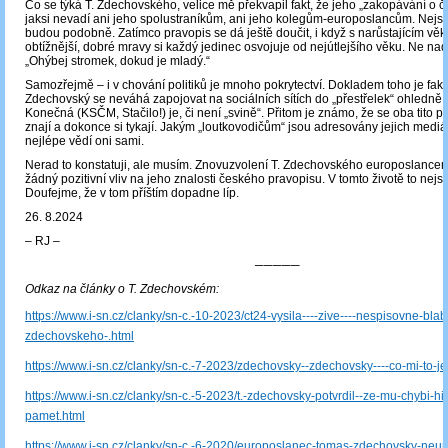
Co se týká T. Zdechovského, velice mě překvapil fakt, že jeho „zakopávání o č
jaksi nevadí ani jeho spolustraníkům, ani jeho kolegům-europoslancům. Nejs
budou podobně. Zatímco pravopis se dá ještě doučit, i když s narůstajícím věke
obtížnější, dobré mravy si každý jedinec osvojuje od nejútlejšího věku. Ne nad
„Ohýbej stromek, dokud je mladý.“
Samozřejmě – i v chování politiků je mnoho pokrytectví. Dokladem toho je fakt,
Zdechovský se neváhá zapojovat na sociálních sítích do „přestřelek“ ohledně 
Konečná (KSČM, Stačilo!) je, či není „svině“. Přitom je známo, že se oba tito po
znají a dokonce si tykají. Jakým „loutkovodičům“ jsou adresovány jejich mediáln
nejlépe vědí oni sami.
Nerad to konstatuji, ale musím. Znovuzvolení T. Zdechovského europoslanc
žádný pozitivní vliv na jeho znalosti českého pravopisu. V tomto životě to nejsp
Doufejme, že v tom příštím dopadne líp.
26. 8.2024
‒ RJ ‒
─────
Odkaz na články o T. Zdechovském:
https://www.i-sn.cz/clanky/sn-c.-10-2023/ct24-vysila----zive----nespisovne-blabo
zdechovskeho-.html
https://www.i-sn.cz/clanky/sn-c.-7-2023/zdechovsky--zdechovsky----co-mi-to-je
https://www.i-sn.cz/clanky/sn-c.-5-2023/t.-zdechovsky-potvrdil--ze-mu-chybi-his
pamet.html
https://www.i-sn.cz/clanky/sn-c.-6-2020/europoslanec-tomas-zdechovsky-neum