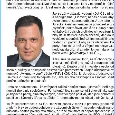
dál v této veselici až do rána. Od tohoto okamžiku pro mne strana v čele s tí
„křesťanem“ přestala existovat. Stalo se cosi, co jsme tady v moderních dějiná
neměli. Vyznavači údajných křesťanských hodnot se odmítají sklonit před maje
Jak se záhy ukázalo, vedení KDU-ČSL (dnes s
a neoriginálně: „Lidovci“) nenašlo sílou, aby 
„vykolejenou“ stranou udělalo. A aby toho ne
Jurečka, který se neúspěšně pokoušel svůj 
„vymlčet“, pokračoval jako člen Fialovy asoci
vyhlašování dalších protilidových opatření, k
bídy další statisíce našich občanů, kteří do té
vycházeli s penězi. Teď už jim nestačí finance
základních potřeb. A aby se zavděčil těm, kteř
party“, činil tak Jurečka zřejmě na pokyn ODS
nedokázala přiznat a raději to nechala vyhlás
politickému „přívěsku“(= KDU-ČSL).
A tak jsme se dočkali toho, že důchodci byli 
tisícovku měsíčně (inu, každá koruna se počít
Ukrajinu). Zkrátka přišli i invalidé a osoby o
sociální služby, o nesmyslně nastavených parametrech údajné důchodové ref
nemluvě. „Vykrmený vepř“ v čele MPSV i KDU-ČSL, M. Jurečka, představuje h
Fialovi a Z. Stanjurovi to největší zlo, jaké si v této neschopné a asociální vl
peníze daňových poplatníků.
Proto se nedivme tomu, že veřejnost začíná odmítat stranu „lidovců“, kteří s (p
nemají zhola nic společného. Funkcionáři této strany se totiž chovají jako pa
je zbytečná partaj, plná zbytečných, neužitečných politiků, kteří jsou ochotni ud
spojit se s kýmkoliv (třeba i s ďáblem), jenom aby mohla zůstat u plných koryt.
To, že se preference KDU-ČSL mezitím „zasekly“ mezi1-3 procenty (podle mě j
„nule“ a brzy se budou pohybovat v záporných číslech), nebude nejspíš náhod
důsledek špatné politiky této strany, z níž se stal morální odpad společnosti, je
povinná daň za účast v účelově „spatlané“ předvolební koalici SPOLU. Když t