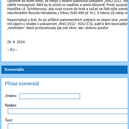
Upřímně se divím tomu, že nikdo z vedení Babišova uskupení „ANO 2011“ zat
výkřik nereagoval. Měli by to učinit co nejdříve a velmi důrazně. Proto vyzývám
Havlíčka i A. Schillerovou, aby vzali rozum do hrsti a začali se řídit výše uved
starořeckého filozofa Hérakleita z Efesu (540-480 př. Kr.). S lidovci již nikdy víc
Nepochybuji o tom, že po příštích parlamentních volbách se objeví více „nevěs
mít zájem o sňatek s uskupením „ANO 2011“. KDU-ČSL patří k těm beznadějn
„nevěstám“, které prošustrovaly jak své věno, tak i dobrou pověst.
26. 8. 2024
‒ RJ ‒
Komentáře
Přidat komentář
Jméno:
Nadpis:
Text: