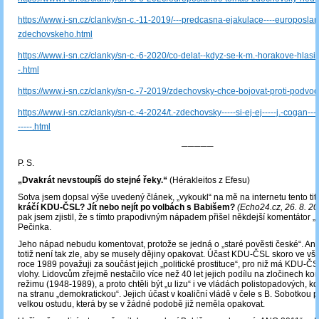
https://www.i-sn.cz/clanky/sn-c.-11-2019/---predcasna-ejakulace----europoslanc
zdechovskeho.html
https://www.i-sn.cz/clanky/sn-c.-6-2020/co-delat--kdyz-se-k-m.-horakove-hlasi-
-.html
https://www.i-sn.cz/clanky/sn-c.-7-2019/zdechovsky-chce-bojovat-proti-podvo
https://www.i-sn.cz/clanky/sn-c.-4-2024/t.-zdechovsky-----si-ej-ej-----j.-cogan-
-----.html
─────
P. S.
„Dvakrát nevstoupíš do stejné řeky.“
(Hérakleitos z Efesu)
Sotva jsem dopsal výše uvedený článek, „vykoukl“ na mě na internetu tento tit
kráčí KDU-ČSL? Jít nebo nejít po volbách s Babišem?
(Echo24.cz, 26. 8. 20
pak jsem zjistil, že s tímto prapodivným nápadem přišel někdejší komentátor „R
Pečinka.
Jeho nápad nebudu komentovat, protože se jedná o „staré pověsti české“. An
totiž není tak zle, aby se musely dějiny opakovat. Účast KDU-ČSL skoro ve v
roce 1989 považuji za součást jejich „politické prostituce“, pro niž má KDU-Č
vlohy. Lidovcům zřejmě nestačilo více než 40 let jejich podílu na zločinech k
režimu (1948-1989), a proto chtěli být „u lizu“ i ve vládách polistopadových, kdy
na stranu „demokratickou“. Jejich účast v koaliční vládě v čele s B. Sobotkou 
velkou ostudu, která by se v žádné podobě již neměla opakovat.