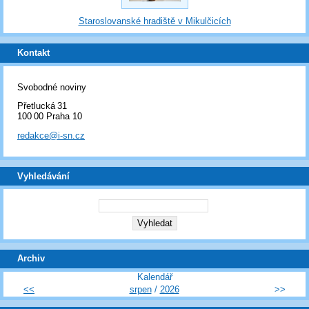
Staroslovanské hradiště v Mikulčicích
Kontakt
Svobodné noviny
Přetlucká 31
100 00 Praha 10
redakce@i-sn.cz
Vyhledávání
Archiv
Kalendář
<<
srpen
/
2026
>>