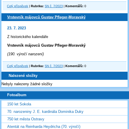
Celý příspěvek
|
Rubrika:
SN č. 7/2023
|
Komentářů:
0
Vrstevník májovců Gustav Pfleger-Moravský
23. 7. 2023
Z historického kalendáře
Vrstevník májovců Gustav Pfleger-Moravský
(190. výročí narození)
Celý příspěvek
|
Rubrika:
SN č. 7/2023
|
Komentářů:
0
Nalezené složky
Nebyly nalezeny žádné složky
Fotoalbum
150 let Sokola
70. narozeniny J. E. kardinála Dominika Duky
750 let města Ostravy
Atentát na Reinharda Heydricha (70. výročí)