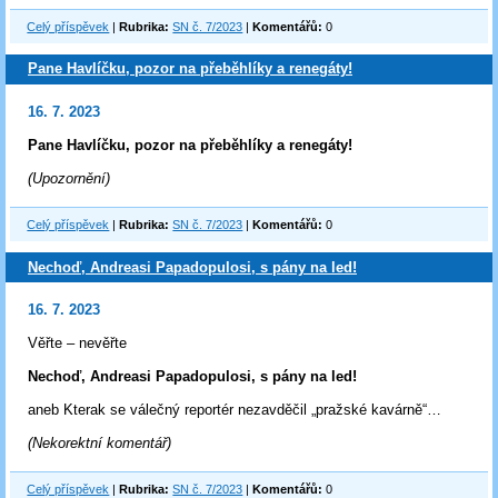
Celý příspěvek
|
Rubrika:
SN č. 7/2023
|
Komentářů:
0
Pane Havlíčku, pozor na přeběhlíky a renegáty!
16. 7. 2023
Pane Havlíčku, pozor na přeběhlíky a renegáty!
(Upozornění)
Celý příspěvek
|
Rubrika:
SN č. 7/2023
|
Komentářů:
0
Nechoď, Andreasi Papadopulosi, s pány na led!
16. 7. 2023
Věřte – nevěřte
Nechoď, Andreasi Papadopulosi, s pány na led!
aneb Kterak se válečný reportér nezavděčil „pražské kavárně“…
(Nekorektní komentář)
Celý příspěvek
|
Rubrika:
SN č. 7/2023
|
Komentářů:
0