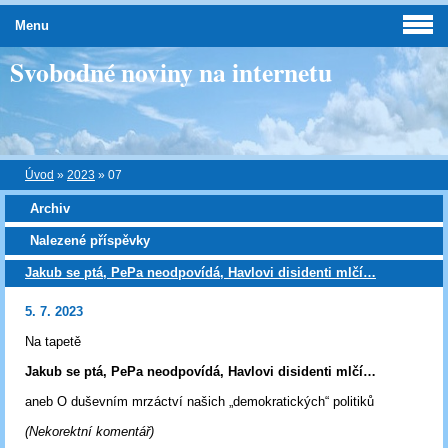
Menu
Svobodné noviny na internetu
Úvod
»
2023
»
07
Archiv
Nalezené příspěvky
Jakub se ptá, PePa neodpovídá, Havlovi disidenti mlčí…
5. 7. 2023
Na tapetě
Jakub se ptá, PePa neodpovídá, Havlovi disidenti mlčí…
aneb O duševním mrzáctví našich „demokratických“ politiků
(Nekorektní komentář)