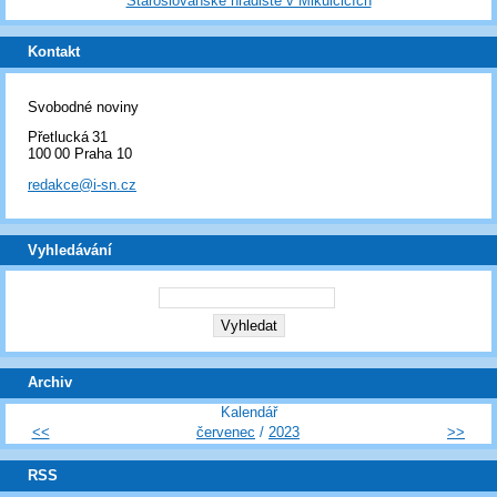
Staroslovanské hradiště v Mikulčicích
Kontakt
Svobodné noviny
Přetlucká 31
100 00 Praha 10
redakce@i-sn.cz
Vyhledávání
Archiv
Kalendář
<<
červenec
/
2023
>>
RSS