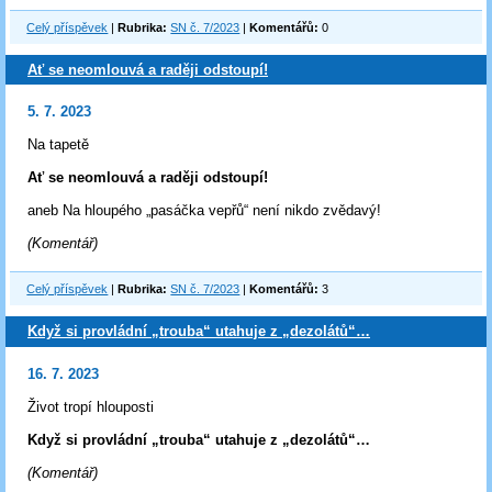
Celý příspěvek
|
Rubrika:
SN č. 7/2023
|
Komentářů:
0
Ať se neomlouvá a raději odstoupí!
5. 7. 2023
Na tapetě
Ať se neomlouvá a raději odstoupí!
aneb Na hloupého „pasáčka vepřů“ není nikdo zvědavý!
(Komentář)
Celý příspěvek
|
Rubrika:
SN č. 7/2023
|
Komentářů:
3
Když si provládní „trouba“ utahuje z „dezolátů“…
16. 7. 2023
Život tropí hlouposti
Když si provládní „trouba“ utahuje z „dezolátů“…
(Komentář)