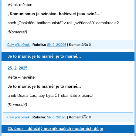
Výrok měsíce:
„Komunismus je svinstvo, bolševici jsou svině…“
aneb „Opoždění antikomunisté“ v roli „světlonošů“ demokracie?
(Komentář)
Celý příspěvek
|
Rubrika:
SN č. 2/2025
|
Komentářů:
0
Je to marné, je to marné, je to marné…
25. 2. 2025
Věřte – nevěřte
Je to marné, je to marné, je to marné…
aneb Dozrál čas, aby byla ČT okamžitě zrušena!
(Komentář)
Celý příspěvek
|
Rubrika:
SN č. 2/2025
|
Komentářů:
0
25. únor – důležitý mezník našich moderních dějin