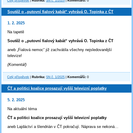
Celý příspěvek
|
Rubrika:
SN č. 1/2025
|
Komentářů:
0
Soutěž o „putovní fialový kabát“ vyhrává O. Topinka z ČT
1. 2. 2025
Na tapetě
Soutěž o „putovní fialový kabát“ vyhrává O. Topinka z ČT
aneb „Fialová nemoc“ již zachvátila všechny nejsledovanější
televize!
(Komentář)
Celý příspěvek
|
Rubrika:
SN č. 1/2025
|
Komentářů:
0
ČT a politici koalice prosazují vyšší televizní poplatky
5. 2. 2025
Na aktuální téma
ČT a politici koalice prosazují vyšší televizní poplatky
aneb Lajdáctví a šlendrián v ČT pokračují. Náprava se nekoná…