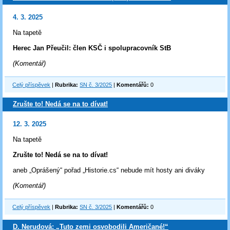
4. 3. 2025
Na tapetě
Herec Jan Přeučil: člen KSČ i spolupracovník StB
(Komentář)
Celý příspěvek
|
Rubrika:
SN č. 3/2025
|
Komentářů:
0
Zrušte to! Nedá se na to dívat!
12. 3. 2025
Na tapetě
Zrušte to! Nedá se na to dívat!
aneb „Oprášený“ pořad „Historie.cs“ nebude mít hosty ani diváky
(Komentář)
Celý příspěvek
|
Rubrika:
SN č. 3/2025
|
Komentářů:
0
D. Nerudová: „Tuto zemi osvobodili Američané!“