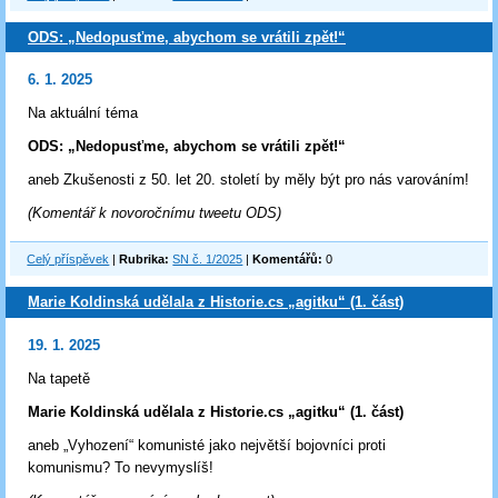
ODS: „Nedopusťme, abychom se vrátili zpět!“
6. 1. 2025
Na aktuální téma
ODS: „Nedopusťme, abychom se vrátili zpět!“
aneb Zkušenosti z 50. let 20. století by měly být pro nás varováním!
(Komentář k novoročnímu tweetu ODS)
Celý příspěvek
|
Rubrika:
SN č. 1/2025
|
Komentářů:
0
Marie Koldinská udělala z Historie.cs „agitku“ (1. část)
19. 1. 2025
Na tapetě
Marie Koldinská udělala z Historie.cs „agitku“ (1. část)
aneb „Vyhození“ komunisté jako největší bojovníci proti
komunismu? To nevymyslíš!