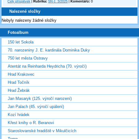
Celý příspěvek
|
Rubrika:
SN č. 3/2025
|
Komentářů:
0
Nalezené složky
Nebyly nalezeny žádné složky
Fotoalbum
150 let Sokola
70. narozeniny J. E. kardinála Dominika Duky
750 let města Ostravy
Atentát na Reinharda Heydricha (70. výročí)
Hrad Krakovec
Hrad Točník
Hrad Žebrák
Jan Masaryk (125. výročí narození)
Jan Palach (45. výročí upálení)
Kozí hrádek
Křest knihy o R. Beranovi
Staroslovanské hradiště v Mikulčicích
Temp