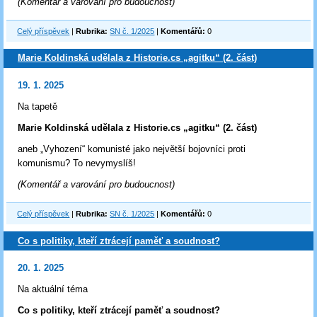
(Komentář a varování pro budoucnost)
Celý příspěvek
|
Rubrika:
SN č. 1/2025
|
Komentářů:
0
Marie Koldinská udělala z Historie.cs „agitku“ (2. část)
19. 1. 2025
Na tapetě
Marie Koldinská udělala z Historie.cs „agitku“ (2. část)
aneb „Vyhození“ komunisté jako největší bojovníci proti
komunismu? To nevymyslíš!
(Komentář a varování pro budoucnost)
Celý příspěvek
|
Rubrika:
SN č. 1/2025
|
Komentářů:
0
Co s politiky, kteří ztrácejí paměť a soudnost?
20. 1. 2025
Na aktuální téma
Co s politiky, kteří ztrácejí paměť a soudnost?