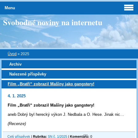
Menu
Svobodné noviny na internetu
Úvod
»
2025
Archiv
Nalezené příspěvky
Film „Bratři“ zobrazil Mašíny jako gangstery!
4. 1. 2025
Film „Bratři“ zobrazil Mašíny jako gangstery!
aneb Dobrý byl herecký výkon J. Nedbala a O. Hese. Jinak nic…
(Recenze)
Celý příspěvek
|
Rubrika:
SN č. 1/2025
|
Komentářů:
0