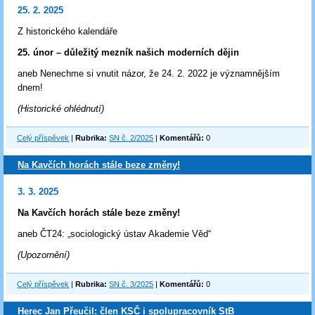
25. 2. 2025
Z historického kalendáře
25. únor – důležitý mezník našich moderních dějin
aneb Nenechme si vnutit názor, že 24. 2. 2022 je významnějším
dnem!
(Historické ohlédnutí)
Celý příspěvek
|
Rubrika:
SN č. 2/2025
|
Komentářů:
0
Na Kavčích horách stále beze změny!
3. 3. 2025
Na Kavčích horách stále beze změny!
aneb ČT24: „sociologický ústav Akademie Věd“
(Upozornění)
Celý příspěvek
|
Rubrika:
SN č. 3/2025
|
Komentářů:
0
Herec Jan Přeučil: člen KSČ i spolupracovník StB