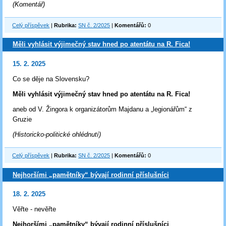
(Komentář)
Celý příspěvek
|
Rubrika:
SN č. 2/2025
|
Komentářů:
0
Měli vyhlásit výjimečný stav hned po atentátu na R. Fica!
15. 2. 2025
Co se děje na Slovensku?
Měli vyhlásit výjimečný stav hned po atentátu na R. Fica!
aneb od V. Žingora k organizátorům Majdanu a „legionářům“ z
Gruzie
(Historicko-politické ohlédnutí)
Celý příspěvek
|
Rubrika:
SN č. 2/2025
|
Komentářů:
0
Nejhoršími „pamětníky“ bývají rodinní příslušníci
18. 2. 2025
Věřte - nevěřte
Nejhoršími „pamětníky“ bývají rodinní příslušníci