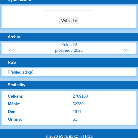
Archiv
Kalendář
<<
prosinec
/
2025
>>
RSS
Přehled zdrojů
Statistiky
Celkem:
2769180
Měsíc:
62280
Den:
1971
Online:
51
© 2026 eStránky.cz
|
RSS