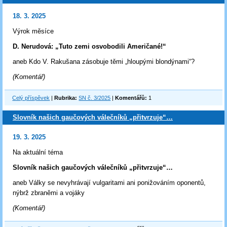
18. 3. 2025
Výrok měsíce
D. Nerudová: „Tuto zemi osvobodili Američané!“
aneb Kdo V. Rakušana zásobuje těmi „hloupými blondýnami“?
(Komentář)
Celý příspěvek
|
Rubrika:
SN č. 3/2025
|
Komentářů:
1
Slovník našich gaučových válečníků „přitvrzuje“…
19. 3. 2025
Na aktuální téma
Slovník našich gaučových válečníků „přitvrzuje“…
aneb Války se nevyhrávají vulgaritami ani ponižováním oponentů,
nýbrž zbraněmi a vojáky
(Komentář)