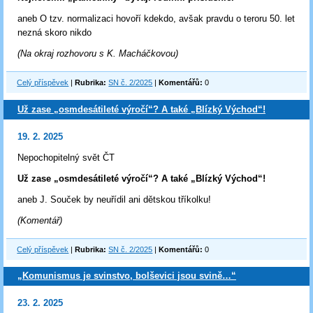
aneb O tzv. normalizaci hovoří kdekdo, avšak pravdu o teroru 50. let
nezná skoro nikdo
(Na okraj rozhovoru s K. Macháčkovou)
Celý příspěvek
|
Rubrika:
SN č. 2/2025
|
Komentářů:
0
Už zase „osmdesátileté výročí“? A také „Blízký Východ“!
19. 2. 2025
Nepochopitelný svět ČT
Už zase „osmdesátileté výročí“? A také „Blízký Východ“!
aneb J. Souček by neuřídil ani dětskou tříkolku!
(Komentář)
Celý příspěvek
|
Rubrika:
SN č. 2/2025
|
Komentářů:
0
„Komunismus je svinstvo, bolševici jsou svině…“
23. 2. 2025