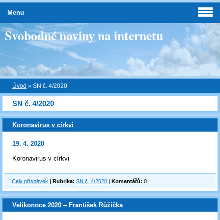
Menu
Svobodné noviny na internetu
Úvod
»
SN č. 4/2020
SN č. 4/2020
Koronavirus v církvi
19. 4. 2020
Koronavirus v církvi
Celý příspěvek
|
Rubrika:
SN č. 4/2020
|
Komentářů:
0
Velikonoce 2020 ‒ František Růžička