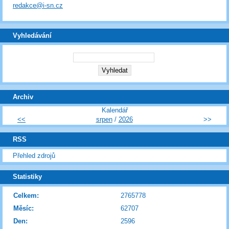
redakce@i-sn.cz
Vyhledávání
Archiv
Kalendář
<<
srpen
/
2026
>>
RSS
Přehled zdrojů
Statistiky
Celkem:
2765778
Měsíc:
62707
Den:
2596