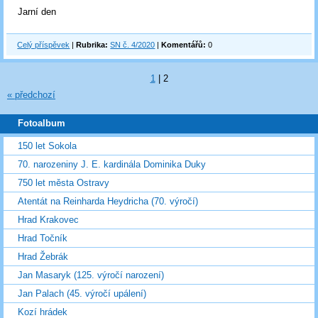
Jarní den
Celý příspěvek
|
Rubrika:
SN č. 4/2020
|
Komentářů:
0
1
|
2
« předchozí
Fotoalbum
150 let Sokola
70. narozeniny J. E. kardinála Dominika Duky
750 let města Ostravy
Atentát na Reinharda Heydricha (70. výročí)
Hrad Krakovec
Hrad Točník
Hrad Žebrák
Jan Masaryk (125. výročí narození)
Jan Palach (45. výročí upálení)
Kozí hrádek