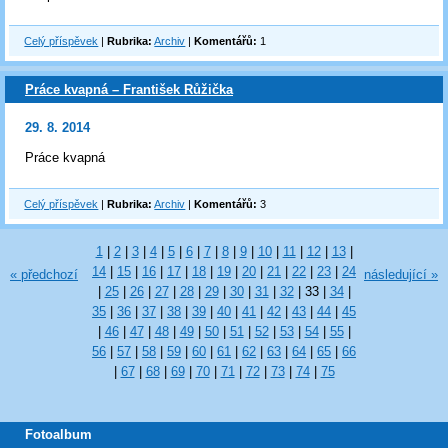
Celý příspěvek
|
Rubrika:
Archiv
|
Komentářů:
1
Práce kvapná – František Růžička
29. 8. 2014
Práce kvapná
Celý příspěvek
|
Rubrika:
Archiv
|
Komentářů:
3
1
|
2
|
3
|
4
|
5
|
6
|
7
|
8
|
9
|
10
|
11
|
12
|
13
|
14
|
15
|
16
|
17
|
18
|
19
|
20
|
21
|
22
|
23
|
24
« předchozí
následující »
|
25
|
26
|
27
|
28
|
29
|
30
|
31
|
32
|
33
|
34
|
35
|
36
|
37
|
38
|
39
|
40
|
41
|
42
|
43
|
44
|
45
|
46
|
47
|
48
|
49
|
50
|
51
|
52
|
53
|
54
|
55
|
56
|
57
|
58
|
59
|
60
|
61
|
62
|
63
|
64
|
65
|
66
|
67
|
68
|
69
|
70
|
71
|
72
|
73
|
74
|
75
Fotoalbum