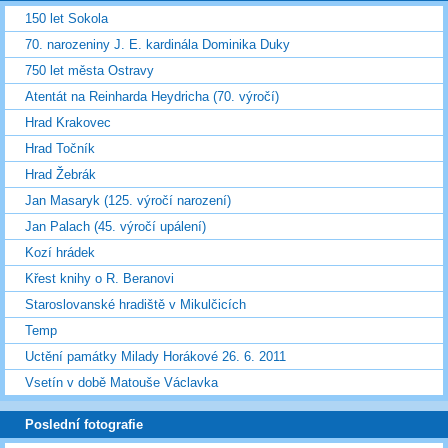
150 let Sokola
70. narozeniny J. E. kardinála Dominika Duky
750 let města Ostravy
Atentát na Reinharda Heydricha (70. výročí)
Hrad Krakovec
Hrad Točník
Hrad Žebrák
Jan Masaryk (125. výročí narození)
Jan Palach (45. výročí upálení)
Kozí hrádek
Křest knihy o R. Beranovi
Staroslovanské hradiště v Mikulčicích
Temp
Uctění památky Milady Horákové 26. 6. 2011
Vsetín v době Matouše Václavka
Poslední fotografie