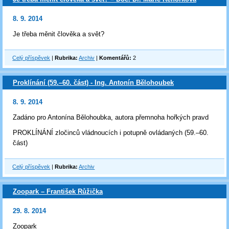
8. 9. 2014
Je třeba měnit člověka a svět?
Celý příspěvek
|
Rubrika:
Archiv
|
Komentářů:
2
Proklínání (59.–60. část) - Ing. Antonín Bělohoubek
8. 9. 2014
Zadáno pro Antonína Bělohoubka, autora přemnoha hořkých pravd
PROKLÍNÁNÍ zločinců vládnoucích i potupně ovládaných (59.–60.
část)
Celý příspěvek
|
Rubrika:
Archiv
Zoopark – František Růžička
29. 8. 2014
Zoopark