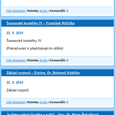
Celý příspěvek
|
Rubrika:
Archiv
|
Komentářů:
0
Šumavské kostelíky IV – František Růžička
22. 9. 2014
Šumavské kostelíky IV
(Pokračování k předcházejícím dílům)
Celý příspěvek
|
Rubrika:
Archiv
|
Komentářů:
0
Základ rozporů – Euring. Dr. Bohumil Kobliha
22. 9. 2014
Základ rozporů
Celý příspěvek
|
Rubrika:
Archiv
|
Komentářů:
5
Je třeba měnit člověka a svět? – Doc. Dr. Marie Řehořková