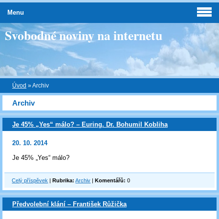
Menu
Svobodné noviny na internetu
Úvod
»
Archiv
Archiv
Je 45% „Yes“ málo? – Euring. Dr. Bohumil Kobliha
20. 10. 2014
Je 45% „Yes“ málo?
Celý příspěvek
|
Rubrika:
Archiv
|
Komentářů:
0
Předvolební klání – František Růžička