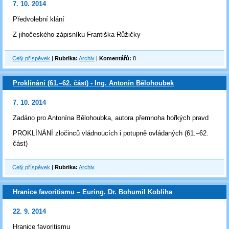
7. 10. 2014
Předvolební klání
Z jihočeského zápisníku Františka Růžičky
Celý příspěvek
|
Rubrika:
Archiv
|
Komentářů:
8
Proklínání (61.–62. část) - Ing. Antonín Bělohoubek
7. 10. 2014
Zadáno pro Antonína Bělohoubka, autora přemnoha hořkých pravd
PROKLÍNÁNÍ zločinců vládnoucích i potupně ovládaných (61.–62.
část)
Celý příspěvek
|
Rubrika:
Archiv
Hranice favoritismu – Euring. Dr. Bohumil Kobliha
22. 9. 2014
Hranice favoritismu