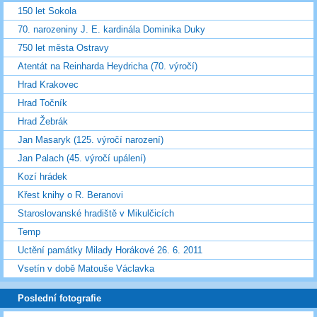
150 let Sokola
70. narozeniny J. E. kardinála Dominika Duky
750 let města Ostravy
Atentát na Reinharda Heydricha (70. výročí)
Hrad Krakovec
Hrad Točník
Hrad Žebrák
Jan Masaryk (125. výročí narození)
Jan Palach (45. výročí upálení)
Kozí hrádek
Křest knihy o R. Beranovi
Staroslovanské hradiště v Mikulčicích
Temp
Uctění památky Milady Horákové 26. 6. 2011
Vsetín v době Matouše Václavka
Poslední fotografie