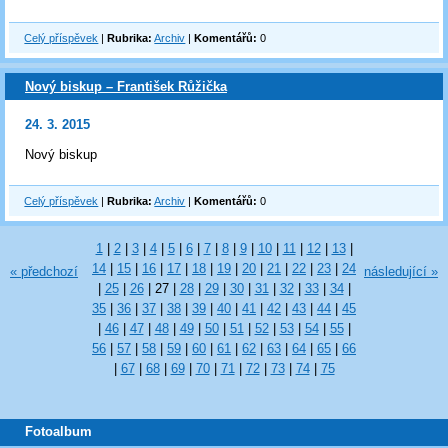
Celý příspěvek
|
Rubrika:
Archiv
|
Komentářů:
0
Nový biskup – František Růžička
24. 3. 2015
Nový biskup
Celý příspěvek
|
Rubrika:
Archiv
|
Komentářů:
0
1
|
2
|
3
|
4
|
5
|
6
|
7
|
8
|
9
|
10
|
11
|
12
|
13
|
14
|
15
|
16
|
17
|
18
|
19
|
20
|
21
|
22
|
23
|
24
« předchozí
následující »
|
25
|
26
|
27
|
28
|
29
|
30
|
31
|
32
|
33
|
34
|
35
|
36
|
37
|
38
|
39
|
40
|
41
|
42
|
43
|
44
|
45
|
46
|
47
|
48
|
49
|
50
|
51
|
52
|
53
|
54
|
55
|
56
|
57
|
58
|
59
|
60
|
61
|
62
|
63
|
64
|
65
|
66
|
67
|
68
|
69
|
70
|
71
|
72
|
73
|
74
|
75
Fotoalbum