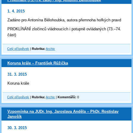
1. 4. 2015
Zadáno pro Antonína Bělohoubka, autora přemnoha hořkých pravd
PROKLÍNÁNÍ zločinců vládnoucích i potupně ovládaných (73.–74.
část)
Celý příspěvek
|
Rubrika:
Archiv
Koruna krále – František Růžička
31. 3. 2015
Koruna krále
Celý příspěvek
|
Rubrika:
Archiv
|
Komentářů:
0
Vzpomínka na JUDr. Ing. Jaroslava Anděla – PhDr. Rostislav
Janošík
30. 3. 2015