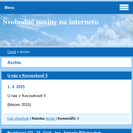
Menu
Svobodné noviny na internetu
Úvod
»
Archiv
Archiv
U nás v Kocourkově 5
1. 4. 2015
U nás v Kocourkově 5
(březen 2015)
Celý příspěvek
|
Rubrika:
Archiv
|
Komentářů:
0
Proklínání (73.–74. část) - Ing. Antonín Bělohoubek