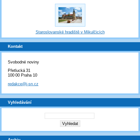
Staroslovanské hradiště v Mikulčicích
Kontakt
Svobodné noviny
Přetlucká 31
100 00 Praha 10
redakce@i-sn.cz
Vyhledávání
Archiv