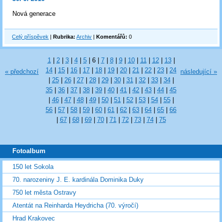
Nová generace
Celý příspěvek
|
Rubrika:
Archiv
|
Komentářů:
0
1
|
2
|
3
|
4
|
5
|
6
|
7
|
8
|
9
|
10
|
11
|
12
|
13
|
14
|
15
|
16
|
17
|
18
|
19
|
20
|
21
|
22
|
23
|
24
« předchozí
následující »
|
25
|
26
|
27
|
28
|
29
|
30
|
31
|
32
|
33
|
34
|
35
|
36
|
37
|
38
|
39
|
40
|
41
|
42
|
43
|
44
|
45
|
46
|
47
|
48
|
49
|
50
|
51
|
52
|
53
|
54
|
55
|
56
|
57
|
58
|
59
|
60
|
61
|
62
|
63
|
64
|
65
|
66
|
67
|
68
|
69
|
70
|
71
|
72
|
73
|
74
|
75
Fotoalbum
150 let Sokola
70. narozeniny J. E. kardinála Dominika Duky
750 let města Ostravy
Atentát na Reinharda Heydricha (70. výročí)
Hrad Krakovec