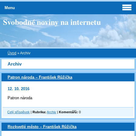
Menu
Svobodné noviny na internetu
Úvod
»
Archiv
Archiv
Patron národa – František Růžička
12. 10. 2016
Patron národa
Celý příspěvek
|
Rubrika:
Archiv
|
Komentářů:
0
Rozkvetlé město – František Růžička