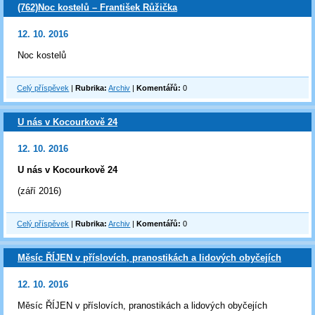
(762)Noc kostelů – František Růžička
12. 10. 2016
Noc kostelů
Celý příspěvek
|
Rubrika:
Archiv
|
Komentářů:
0
U nás v Kocourkově 24
12. 10. 2016
U nás v Kocourkově 24
(září 2016)
Celý příspěvek
|
Rubrika:
Archiv
|
Komentářů:
0
Měsíc ŘÍJEN v příslovích, pranostikách a lidových obyčejích
12. 10. 2016
Měsíc ŘÍJEN v příslovích, pranostikách a lidových obyčejích