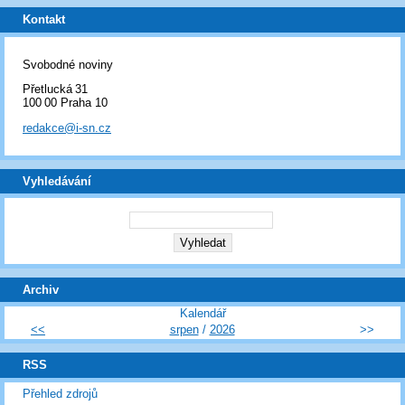
Kontakt
Svobodné noviny
Přetlucká 31
100 00 Praha 10
redakce@i-sn.cz
Vyhledávání
Archiv
Kalendář
<<
srpen
/
2026
>>
RSS
Přehled zdrojů