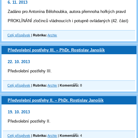
6. 11. 2013
Zadáno pro Antonína Bělohoubka, autora přemnoha hořkých pravd
PROKLÍNÁNÍ zločinců vládnoucích i potupně ovládaných (42. část)
Celý příspěvek
|
Rubrika:
Archiv
Předvolební postřehy III. – PhDr. Rostislav Janošík
22. 10. 2013
Předvolební postřehy III.
Celý příspěvek
|
Rubrika:
Archiv
|
Komentářů:
8
Předvolební postřehy II. – PhDr. Rostislav Janošík
19. 10. 2013
Předvolební postřehy II.
Celý příspěvek
|
Rubrika:
Archiv
|
Komentářů:
4