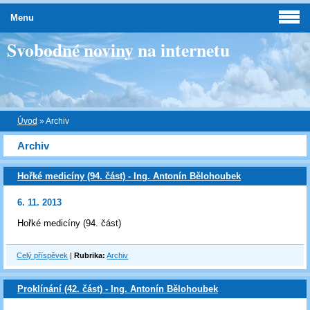
Menu
Svobodné noviny na internetu
Úvod
»
Archiv
Archiv
Hořké medicíny (94. část) - Ing. Antonín Bělohoubek
6. 11. 2013
Hořké medicíny (94. část)
Celý příspěvek
|
Rubrika:
Archiv
Proklínání (42. část) - Ing. Antonín Bělohoubek