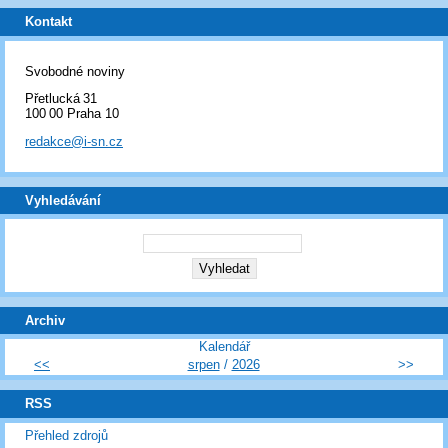
Kontakt
Svobodné noviny
Přetlucká 31
100 00 Praha 10
redakce@i-sn.cz
Vyhledávání
Archiv
Kalendář
<<
srpen
/
2026
>>
RSS
Přehled zdrojů