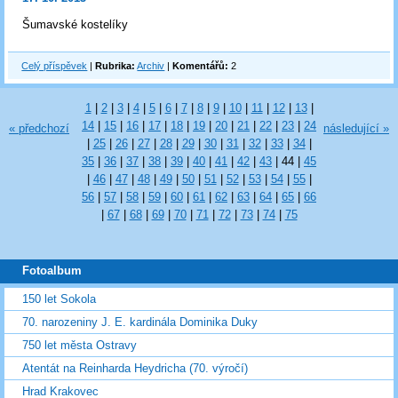
Šumavské kostelíky
Celý příspěvek
|
Rubrika:
Archiv
|
Komentářů:
2
1
|
2
|
3
|
4
|
5
|
6
|
7
|
8
|
9
|
10
|
11
|
12
|
13
|
14
|
15
|
16
|
17
|
18
|
19
|
20
|
21
|
22
|
23
|
24
« předchozí
následující »
|
25
|
26
|
27
|
28
|
29
|
30
|
31
|
32
|
33
|
34
|
35
|
36
|
37
|
38
|
39
|
40
|
41
|
42
|
43
|
44
|
45
|
46
|
47
|
48
|
49
|
50
|
51
|
52
|
53
|
54
|
55
|
56
|
57
|
58
|
59
|
60
|
61
|
62
|
63
|
64
|
65
|
66
|
67
|
68
|
69
|
70
|
71
|
72
|
73
|
74
|
75
Fotoalbum
150 let Sokola
70. narozeniny J. E. kardinála Dominika Duky
750 let města Ostravy
Atentát na Reinharda Heydricha (70. výročí)
Hrad Krakovec