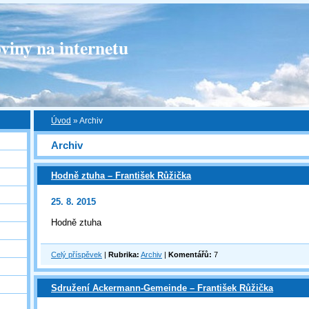
viny na internetu
Úvod
»
Archiv
Archiv
Hodně ztuha – František Růžička
25. 8. 2015
Hodně ztuha
Celý příspěvek
|
Rubrika:
Archiv
|
Komentářů:
7
Sdružení Ackermann-Gemeinde – František Růžička