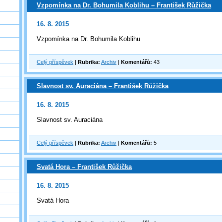
Vzpomínka na Dr. Bohumila Koblihu – František Růžička
16. 8. 2015
Vzpomínka na Dr. Bohumila Koblihu
Celý příspěvek
|
Rubrika:
Archiv
|
Komentářů:
43
Slavnost sv. Auraciána – František Růžička
16. 8. 2015
Slavnost sv. Auraciána
Celý příspěvek
|
Rubrika:
Archiv
|
Komentářů:
5
Svatá Hora – František Růžička
16. 8. 2015
Svatá Hora