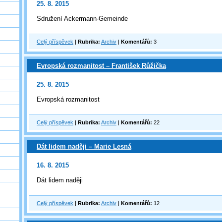
25. 8. 2015
Sdružení Ackermann-Gemeinde
Celý příspěvek
|
Rubrika:
Archiv
|
Komentářů:
3
Evropská rozmanitost – František Růžička
25. 8. 2015
Evropská rozmanitost
Celý příspěvek
|
Rubrika:
Archiv
|
Komentářů:
22
Dát lidem naději – Marie Lesná
16. 8. 2015
Dát lidem naději
Celý příspěvek
|
Rubrika:
Archiv
|
Komentářů:
12