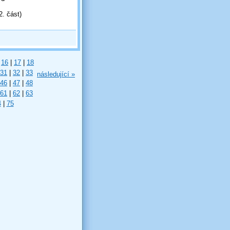
. část)
16
|
17
|
18
31
|
32
|
33
následující »
46
|
47
|
48
61
|
62
|
63
4
|
75