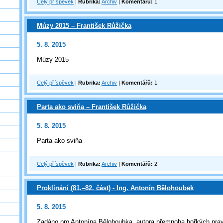
Celý příspěvek
|
Rubrika:
Archiv
|
Komentářů:
1
Múzy 2015 – František Růžička
5. 8. 2015
Múzy 2015
Celý příspěvek
|
Rubrika:
Archiv
|
Komentářů:
1
Parta ako sviňa – František Růžička
5. 8. 2015
Parta ako sviňa
Celý příspěvek
|
Rubrika:
Archiv
|
Komentářů:
2
Proklínání (81.–82. část) - Ing. Antonín Bělohoubek
5. 8. 2015
Zadáno pro Antonína Bělohoubka, autora přemnoha hořkých pra