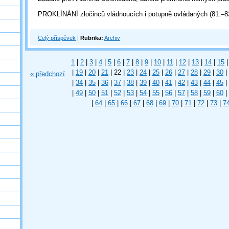
PROKLÍNÁNÍ zločinců vládnoucích i potupně ovládaných (81.–82
Celý příspěvek
|
Rubrika:
Archiv
1
|
2
|
3
|
4
|
5
|
6
|
7
|
8
|
9
|
10
|
11
|
12
|
13
|
14
|
15
|
|
19
|
20
|
21
|
22
|
23
|
24
|
25
|
26
|
27
|
28
|
29
|
30
|
« předchozí
|
34
|
35
|
36
|
37
|
38
|
39
|
40
|
41
|
42
|
43
|
44
|
45
|
|
49
|
50
|
51
|
52
|
53
|
54
|
55
|
56
|
57
|
58
|
59
|
60
|
|
64
|
65
|
66
|
67
|
68
|
69
|
70
|
71
|
72
|
73
|
7