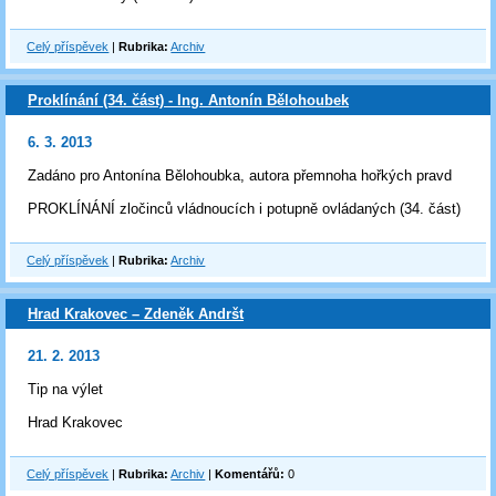
Celý příspěvek
|
Rubrika:
Archiv
Proklínání (34. část) - Ing. Antonín Bělohoubek
6. 3. 2013
Zadáno pro Antonína Bělohoubka, autora přemnoha hořkých pravd
PROKLÍNÁNÍ zločinců vládnoucích i potupně ovládaných (34. část)
Celý příspěvek
|
Rubrika:
Archiv
Hrad Krakovec – Zdeněk Andršt
21. 2. 2013
Tip na výlet
Hrad Krakovec
Celý příspěvek
|
Rubrika:
Archiv
|
Komentářů:
0