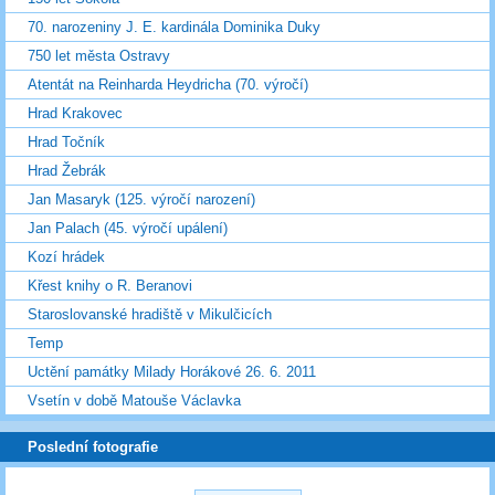
70. narozeniny J. E. kardinála Dominika Duky
750 let města Ostravy
Atentát na Reinharda Heydricha (70. výročí)
Hrad Krakovec
Hrad Točník
Hrad Žebrák
Jan Masaryk (125. výročí narození)
Jan Palach (45. výročí upálení)
Kozí hrádek
Křest knihy o R. Beranovi
Staroslovanské hradiště v Mikulčicích
Temp
Uctění památky Milady Horákové 26. 6. 2011
Vsetín v době Matouše Václavka
Poslední fotografie