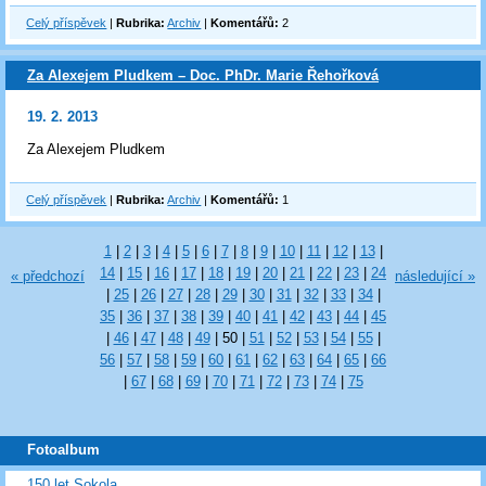
Celý příspěvek
|
Rubrika:
Archiv
|
Komentářů:
2
Za Alexejem Pludkem – Doc. PhDr. Marie Řehořková
19. 2. 2013
Za Alexejem Pludkem
Celý příspěvek
|
Rubrika:
Archiv
|
Komentářů:
1
1
|
2
|
3
|
4
|
5
|
6
|
7
|
8
|
9
|
10
|
11
|
12
|
13
|
14
|
15
|
16
|
17
|
18
|
19
|
20
|
21
|
22
|
23
|
24
« předchozí
následující »
|
25
|
26
|
27
|
28
|
29
|
30
|
31
|
32
|
33
|
34
|
35
|
36
|
37
|
38
|
39
|
40
|
41
|
42
|
43
|
44
|
45
|
46
|
47
|
48
|
49
|
50
|
51
|
52
|
53
|
54
|
55
|
56
|
57
|
58
|
59
|
60
|
61
|
62
|
63
|
64
|
65
|
66
|
67
|
68
|
69
|
70
|
71
|
72
|
73
|
74
|
75
Fotoalbum
150 let Sokola