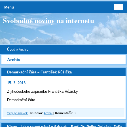
Menu
Svobodné noviny na internetu
Úvod
»
Archiv
Archiv
Demarkační čára – František Růžička
15. 3. 2013
Z jihočeského zápisníku Františka Růžičky
Demarkační čára
Celý příspěvek
|
Rubrika:
Archiv
|
Komentářů:
3
Klaus – jeho rovná páteř a Srbové – Prof. Dr. Rajko Doleček, DrSc.