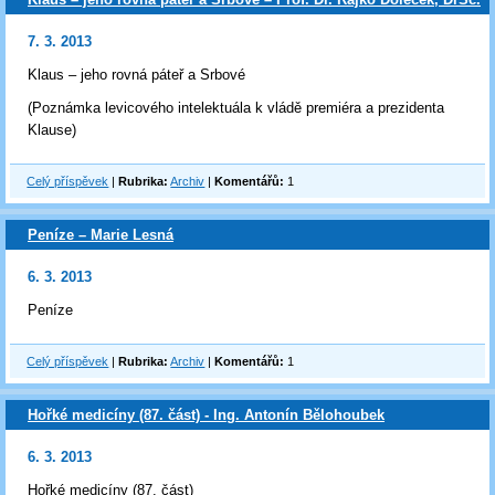
7. 3. 2013
Klaus – jeho rovná páteř a Srbové
(Poznámka levicového intelektuála k vládě premiéra a prezidenta
Klause)
Celý příspěvek
|
Rubrika:
Archiv
|
Komentářů:
1
Peníze – Marie Lesná
6. 3. 2013
Peníze
Celý příspěvek
|
Rubrika:
Archiv
|
Komentářů:
1
Hořké medicíny (87. část) - Ing. Antonín Bělohoubek
6. 3. 2013
Hořké medicíny (87. část)