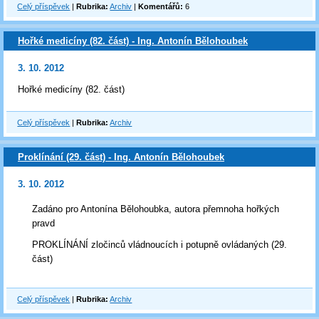
Celý příspěvek
|
Rubrika:
Archiv
|
Komentářů:
6
Hořké medicíny (82. část) - Ing. Antonín Bělohoubek
3. 10. 2012
Hořké medicíny (82. část)
Celý příspěvek
|
Rubrika:
Archiv
Proklínání (29. část) - Ing. Antonín Bělohoubek
3. 10. 2012
Zadáno pro Antonína Bělohoubka, autora přemnoha hořkých
pravd
PROKLÍNÁNÍ zločinců vládnoucích i potupně ovládaných (29.
část)
Celý příspěvek
|
Rubrika:
Archiv