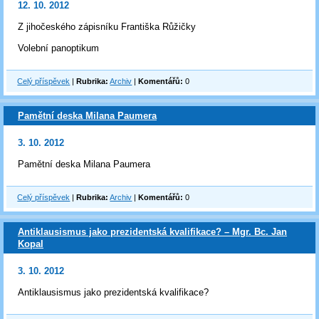
12. 10. 2012
Z jihočeského zápisníku Františka Růžičky
Volební panoptikum
Celý příspěvek
|
Rubrika:
Archiv
|
Komentářů:
0
Pamětní deska Milana Paumera
3. 10. 2012
Pamětní deska Milana Paumera
Celý příspěvek
|
Rubrika:
Archiv
|
Komentářů:
0
Antiklausismus jako prezidentská kvalifikace? – Mgr. Bc. Jan
Kopal
3. 10. 2012
Antiklausismus jako prezidentská kvalifikace?