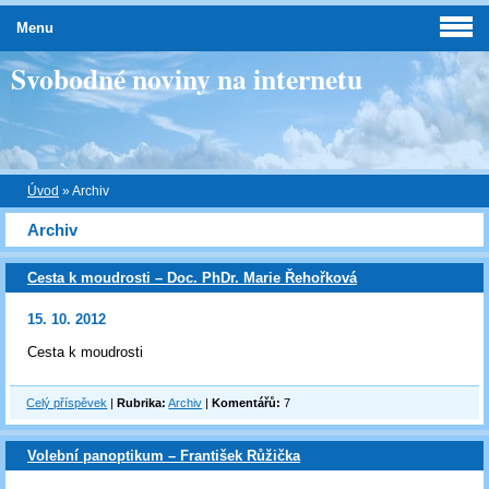
Menu
Svobodné noviny na internetu
Úvod
»
Archiv
Archiv
Cesta k moudrosti – Doc. PhDr. Marie Řehořková
15. 10. 2012
Cesta k moudrosti
Celý příspěvek
|
Rubrika:
Archiv
|
Komentářů:
7
Volební panoptikum – František Růžička