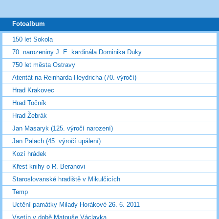
Fotoalbum
150 let Sokola
70. narozeniny J. E. kardinála Dominika Duky
750 let města Ostravy
Atentát na Reinharda Heydricha (70. výročí)
Hrad Krakovec
Hrad Točník
Hrad Žebrák
Jan Masaryk (125. výročí narození)
Jan Palach (45. výročí upálení)
Kozí hrádek
Křest knihy o R. Beranovi
Staroslovanské hradiště v Mikulčicích
Temp
Uctění památky Milady Horákové 26. 6. 2011
Vsetín v době Matouše Václavka