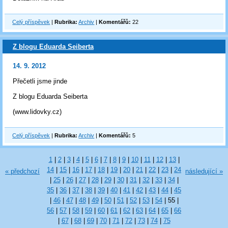
Celý příspěvek
|
Rubrika:
Archiv
|
Komentářů:
22
Z blogu Eduarda Seiberta
14. 9. 2012
Přečetli jsme jinde
Z blogu Eduarda Seiberta
(www.lidovky.cz)
Celý příspěvek
|
Rubrika:
Archiv
|
Komentářů:
5
1
|
2
|
3
|
4
|
5
|
6
|
7
|
8
|
9
|
10
|
11
|
12
|
13
|
14
|
15
|
16
|
17
|
18
|
19
|
20
|
21
|
22
|
23
|
24
« předchozí
následující »
|
25
|
26
|
27
|
28
|
29
|
30
|
31
|
32
|
33
|
34
|
35
|
36
|
37
|
38
|
39
|
40
|
41
|
42
|
43
|
44
|
45
|
46
|
47
|
48
|
49
|
50
|
51
|
52
|
53
|
54
|
55
|
56
|
57
|
58
|
59
|
60
|
61
|
62
|
63
|
64
|
65
|
66
|
67
|
68
|
69
|
70
|
71
|
72
|
73
|
74
|
75