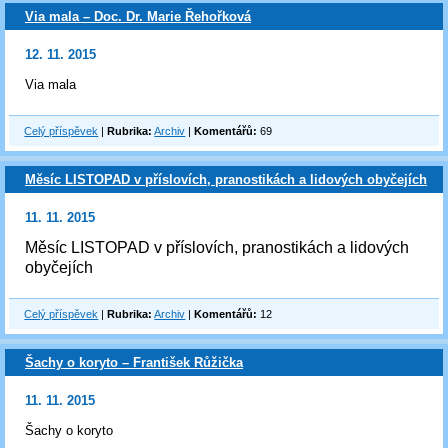
Via mala – Doc. Dr. Marie Řehořková
12. 11. 2015
Via mala
Celý příspěvek
|
Rubrika:
Archiv
|
Komentářů:
69
Měsíc LISTOPAD v příslovích, pranostikách a lidových obyčejích
11. 11. 2015
Měsíc LISTOPAD v příslovích, pranostikách a lidových
obyčejích
Celý příspěvek
|
Rubrika:
Archiv
|
Komentářů:
12
Šachy o koryto – František Růžička
11. 11. 2015
Šachy o koryto