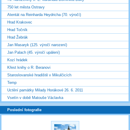
750 let města Ostravy
Atentát na Reinharda Heydricha (70. výročí)
Hrad Krakovec
Hrad Točník
Hrad Žebrák
Jan Masaryk (125. výročí narození)
Jan Palach (45. výročí upálení)
Kozí hrádek
Křest knihy o R. Beranovi
Staroslovanské hradiště v Mikulčicích
Temp
Uctění památky Milady Horákové 26. 6. 2011
Vsetín v době Matouše Václavka
Poslední fotografie