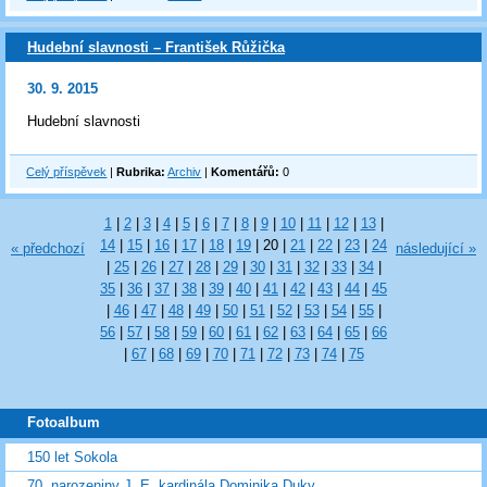
Hudební slavnosti – František Růžička
30. 9. 2015
Hudební slavnosti
Celý příspěvek
|
Rubrika:
Archiv
|
Komentářů:
0
1
|
2
|
3
|
4
|
5
|
6
|
7
|
8
|
9
|
10
|
11
|
12
|
13
|
14
|
15
|
16
|
17
|
18
|
19
|
20
|
21
|
22
|
23
|
24
« předchozí
následující »
|
25
|
26
|
27
|
28
|
29
|
30
|
31
|
32
|
33
|
34
|
35
|
36
|
37
|
38
|
39
|
40
|
41
|
42
|
43
|
44
|
45
|
46
|
47
|
48
|
49
|
50
|
51
|
52
|
53
|
54
|
55
|
56
|
57
|
58
|
59
|
60
|
61
|
62
|
63
|
64
|
65
|
66
|
67
|
68
|
69
|
70
|
71
|
72
|
73
|
74
|
75
Fotoalbum
150 let Sokola
70. narozeniny J. E. kardinála Dominika Duky