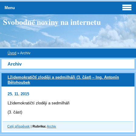
Menu
Svobodné noviny na internetu
Úvod
»
Archiv
Archiv
Lžidemokratičtí zloději a sedmilháři (3. část) – Ing. Antonín
Bělohoubek
25. 11. 2015
Lžidemokratičtí zloději a sedmilháři
(3. část)
Celý příspěvek
|
Rubrika:
Archiv