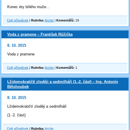
Konec éry bílého muže…
Celý příspěvek
|
Rubrika:
Archiv
|
Komentářů:
19
Voda z pramene – František Růžička
8. 10. 2015
Voda z pramene
Celý příspěvek
|
Rubrika:
Archiv
|
Komentářů:
1
Lžidemokratičtí zloději a sedmilháři (1.-2. část) – Ing. Antonín
Bělohoubek
8. 10. 2015
Lžidemokratičtí zloději a sedmilháři
(1.-2. část)
Celý příspěvek
|
Rubrika:
Archiv