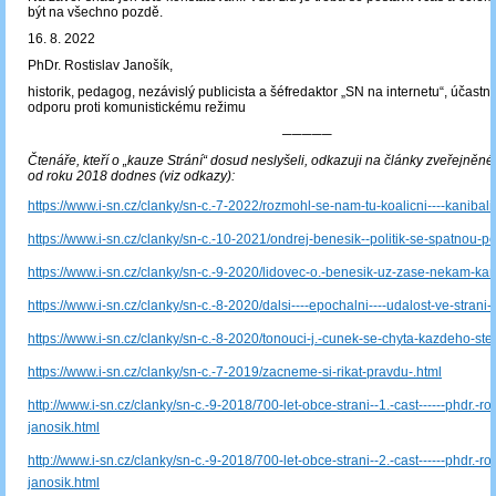
být na všechno pozdě.
16. 8. 2022
PhDr. Rostislav Janošík,
historik, pedagog, nezávislý publicista a šéfredaktor „SN na internetu“, účastník
odporu proti komunistickému režimu
─────
Čtenáře, kteří o „kauze Strání“ dosud neslyšeli, odkazuji na články zveřejněné
od roku 2018 dodnes (viz odkazy):
https://www.i-sn.cz/clanky/sn-c.-7-2022/rozmohl-se-nam-tu-koalicni----kanibali
https://www.i-sn.cz/clanky/sn-c.-10-2021/ondrej-benesik--politik-se-spatnou-po
https://www.i-sn.cz/clanky/sn-c.-9-2020/lidovec-o.-benesik-uz-zase-nekam-kan
https://www.i-sn.cz/clanky/sn-c.-8-2020/dalsi----epochalni----udalost-ve-strani-
https://www.i-sn.cz/clanky/sn-c.-8-2020/tonouci-j.-cunek-se-chyta-kazdeho-steb
https://www.i-sn.cz/clanky/sn-c.-7-2019/zacneme-si-rikat-pravdu-.html
http://www.i-sn.cz/clanky/sn-c.-9-2018/700-let-obce-strani--1.-cast------phdr.-ros
janosik.html
http://www.i-sn.cz/clanky/sn-c.-9-2018/700-let-obce-strani--2.-cast------phdr.-ros
janosik.html