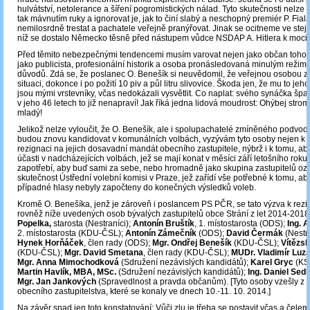
hulvátství, netolerance a šíření pogromistických nálad. Tyto skutečnosti nelze 
tak mávnutím ruky a ignorovat je, jak to činí slabý a neschopný premiér P. Fiala
nemilosrdně trestat a pachatele veřejně pranýřovat. Jinak se ocitneme ve stejn
níž se dostalo Německo těsně před nástupem vůdce NSDAP A. Hitlera k moci 
Před těmito nebezpečnými tendencemi musím varovat nejen jako občan tohoto 
jako publicista, profesionální historik a osoba pronásledovaná minulým režime
důvodů. Zdá se, že poslanec O. Benešík si neuvědomil, že veřejnou osobou z
situaci, dokonce i po požití 10 piv a půl litru slivovice. Škoda jen, že mu to jeho 
jsou mými vrstevníky, včas nedokázali vysvětlit. Co naplat: svého synáčka špa
v jeho 46 letech to již nenapraví! Jak říká jedna lidová moudrost: Ohýbej stro
mladý!
Jelikož nelze vyloučit, že O. Benešík, ale i spolupachatelé zmíněného podvod
budou znovu kandidovat v komunálních volbách, vyzývám tyto osoby nejen k 
rezignaci na jejich dosavadní mandát obecního zastupitele, nýbrž i k tomu, ab
účasti v nadcházejících volbách, jež se mají konat v měsíci září letošního roku
zapotřebí, aby buď sami za sebe, nebo hromadně jako skupina zastupitelů ozn
skutečnost Ústřední volební komisi v Praze, jež zařídí vše potřebné k tomu, aby
případné hlasy nebyly započteny do konečných výsledků voleb.
Kromě O. Benešíka, jenž je zároveň i poslancem PS PČR, se tato výzva k rezi
rovněž níže uvedených osob bývalých zastupitelů obce Strání z let 2014-2018
Popelka,
starosta (Nestraníci);
Antonín Bruštík
, 1. místostarosta (ODS);
Ing. 
2. místostarosta (KDU-ČSL);
Antonín Zámečník
(ODS);
David Čermák
(Nestra
Hynek Horňáček
, člen rady (ODS);
Mgr. Ondřej Benešík
(KDU-ČSL);
Vítězs
(KDU-ČSL);
Mgr. David Smetana
, člen rady (KDU-ČSL);
MUDr. Vladimír Luza
Mgr. Anna Mimochodková
(Sdružení nezávislých kandidátů);
Karel Gryc
(KS
Martin Havlík, MBA, MSc.
(Sdružení nezávislých kandidátů);
Ing. Daniel Sed
Mgr. Jan Jankových
(Spravedlnost a pravda občanům). [Tyto osoby vzešly z 
obecního zastupitelstva, které se konaly ve dnech 10.-11. 10. 2014.]
Na závěr snad jen toto konstatování: Vůči zlu je třeba se postavit včas a čelem.