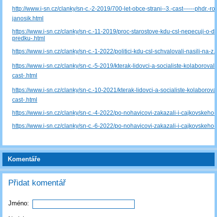
http://www.i-sn.cz/clanky/sn-c.-2-2019/700-let-obce-strani--3.-cast------phdr.-ros
janosik.html
https://www.i-sn.cz/clanky/sn-c.-11-2019/proc-starostove-kdu-csl-nepecuji-o-de
predku-.html
https://www.i-sn.cz/clanky/sn-c.-1-2022/politici-kdu-csl-schvalovali-nasili-na-z
https://www.i-sn.cz/clanky/sn-c.-5-2019/kterak-lidovci-a-socialiste-kolaborovali-
cast-.html
https://www.i-sn.cz/clanky/sn-c.-10-2021/kterak-lidovci-a-socialiste-kolaboroval
cast-.html
https://www.i-sn.cz/clanky/sn-c.-4-2022/po-nohavicovi-zakazali-i-cajkovskeho--
https://www.i-sn.cz/clanky/sn-c.-6-2022/po-nohavicovi-zakazali-i-cajkovskeho--
Komentáře
Přidat komentář
Jméno: