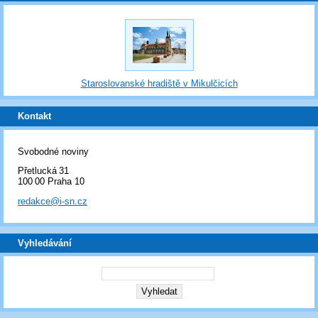
Staroslovanské hradiště v Mikulčicích
Kontakt
Svobodné noviny
Přetlucká 31
100 00 Praha 10
redakce@i-sn.cz
Vyhledávání