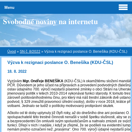
Menu
Svobodné noviny na internetu
Úvod
»
SN č. 8/2022
»
Výzva k rezignaci poslance O. Benešíka (KDU-ČSL)
Výzva k rezignaci poslance O. Benešíka (KDU-ČSL)
18. 8. 2022
Vyzývám
Mgr. Ondřeje BENEŠÍKA
(KDU-ČSL) k okamžitému složení mandát
PČR. Důvodem je jeho účast na přípravách a provedení podvodných (falešných,
oslav údajného 700. výročí nejstarší písemné zmínky o obci Strání na Uhersko
jmenovaný politik v letech 2010-2014 vykonával funkci starosty. K tomuto tre
zároveň politováníhodnému činu, pro který má náš trestní zákoník dvě ustano
podvod, § 329 zneužití pravomoci úřední osoby), došlo v roce 2018, krátce p
volbami. Jednalo se tudíž o politicky motivovaný protiprávní skutek.
Ačkoliv od té doby uplynuly již čtyři roky, až do dnešního dne ani poslanec O. 
spolupachatelé této trestné činnosti nenašli v sobě špetku slušnosti, aby se z
a bezprecedentní čin omluvili svým spoluobčanům a natrvalo zmizeli ze svých
funkcí. Dřepí v nich i nadále, i když je zřejmé, že se podíleli na evidentní lump
nemám jiného označení než „prasárna“. Ono 700. výročí údajné nejstarší pís