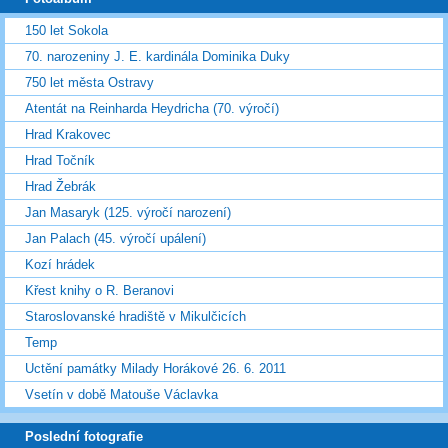
150 let Sokola
70. narozeniny J. E. kardinála Dominika Duky
750 let města Ostravy
Atentát na Reinharda Heydricha (70. výročí)
Hrad Krakovec
Hrad Točník
Hrad Žebrák
Jan Masaryk (125. výročí narození)
Jan Palach (45. výročí upálení)
Kozí hrádek
Křest knihy o R. Beranovi
Staroslovanské hradiště v Mikulčicích
Temp
Uctění památky Milady Horákové 26. 6. 2011
Vsetín v době Matouše Václavka
Poslední fotografie