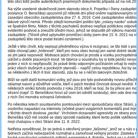
této obci totiž podle autentických písemných dokumentů připadá až na rok 205
Na výše uvedené skutečnosti jsem starostu obce A. Popelku i členy zastupitels
poslance O. Benešíka) upozornil již několik dní před oněmi naplánovanými os
zasedání obecního zastupitelstva dne 27. 6. 2018. Celé zastupitelstvo vědělo
takové výročí nemá. Přesto zdejší komunální politici tyto „oslavy naoko“ uskuteč
ve špatném filmu. Nikdo z těchto pachatelů dodnes nepřijal politickou odpově
evidentní podvod a zneužití úřední moci, jehož se dopustili při výkonu mandá
zastupitele. (Těsně před uplynutím promlčecí doby jsem dne 15. 6. 2021 na v
zastupitelů této obce podal trestní oznámení.)
Ještě v této chvíli, kdy sepisuji předmětnou výzvu k rezignaci, se tito lidé s p
stále chovají jako „hrdinové“, kteří pro svou obec konají jen samé dobré skutk
se jim jaksi nepovedl. Motivace jejich chování je prostá a vcelku pochopitelná:
udržet u dobře placených koryt. Ve fabrice u soustruhu by si tolik peněz nevydě
jeden z nich si nepřipouští, že právě tímto odporným počínáním vrhají to nejhor
práci všech slušných a poctivých starostů – napříč celou republikou. Asi by se 
se některého z těch 6 tisíc starostů, zda by se s něčím takovým ztotožnili.
Blíží se opět další komunální volby, jež jsou pro tyto podvodníky novou příležito
oklamat naivní a důvěřivé voliče, kteří o jejich trestné činnosti dosud nevědí. P
některých viníků tohoto podvodu z roku 2018, kteří se bojí, že by přece jen moh
vězení (např. O. Benešíkovi hrozí až osm let odnětí svobody), den ode dne nar
z nich činí monstra schopná čehokoliv.
Po několika letech soustavného pomlouvání mezi spoluobčany obce Strání, ja
osobního napadání na internetu (včetně psaní vulgárních komentářů pod mými 
v těchto dnech doslova „pecka“. Vrcholem dosavadní agresivity ze strany pos
Benešíka vůči mé osobě se staly sprosté nadávky, které tento politik vykřikoval
mojí chalupou v obci Strání dne 11. 8. 2022.
Netřeba vysvětlovat, že se jedná o otevřený projev „fašismu“, jenž se u nás v 
týdnech začíná nebezpečně rozmáhat a zamořovat veřejný prostor. Zdaleka ne
hrubé narušování volebních mítinků expremiéra A. Babiše. Jedná se i o další 